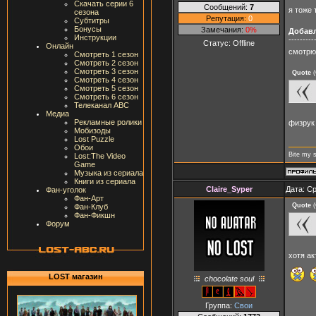
Скачать серии 6
Сообщений:
7
я тоже
сезона
Репутация:
0
Субтитры
Бонусы
Замечания:
0%
Добав
Инструкции
---------
Статус:
Offline
Онлайн
смотрю
Смотреть 1 сезон
Смотреть 2 сезон
Смотреть 3 сезон
Quote
(
Смотреть 4 сезон
Смотреть 5 сезон
Смотреть 6 сезон
Телеканал ABC
Медиа
Рекламные ролики
физрук 
Мобизоды
Lost Puzzle
Обои
Bite my 
Lost:The Video
Game
Музыка из сериала
Книги из сериала
Claire_Syper
Дата: Ср
Фан-уголок
Фан-Арт
Quote
(
Фан-Клуб
Фан-Фикшн
Форум
хотя ак
LOST магазин
chocolate soul
Группа:
Свои