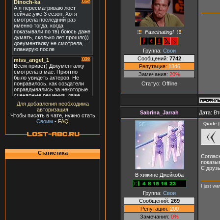
Fascinating!
Группа:
Свои
Сообщений:
7742
Репутация:
1346
Замечания:
20%
Статус:
Offline
Для добавления необходима
авторизация
Sabrina_Jarrah
Дата: Вт
Чтобы писать в чате, нужно стать
Своим
-
FAQ
Quote
(
Статистика
Согласн
показыв
С друз
В хижине Джейкоба
I just wa
Группа:
Свои
Сообщений:
269
Репутация:
200
Замечания:
0%