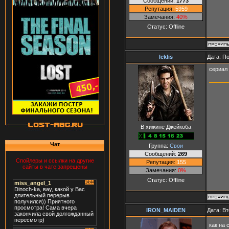
Сообщений:
1773
Репутация:
5959
Замечания:
40%
Статус:
Offline
leklis
Дата: П
сериал 
В хижине Джейкоба
Чат
Группа:
Свои
Сообщений:
269
Спойлеры и ссылки на другие
Репутация:
155
сайты в чате запрещены
Замечания:
0%
Статус:
Offline
IRON_MAIDEN
Дата: Вт
как на 