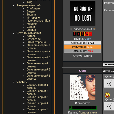
FAQ
Ранетки
Разделы новостей
Спойлеры
Сериал 
Видео
Теории
Интервью
Пасхальные яйца
Мнение
Серии
chocolate soul
Общие
Статьи / Описания
Актеры
Группа:
Свои
Создатели
Это интересно
Сообщений:
1773
Описание серий 1
Репутация:
5959
сезона
Замечания:
40%
Описание серий 2
сезона
Статус:
Offline
Описание серий 3
сезона
Описание серий 4
сезона
Описание серий 5
Guffi
Дата: Су
сезона
Описание серий 6
Quote
(
сезона
Скачать
Скачать серии 1
сезона
Скачать серии 2
сезона
Скачать серии 3
Quote
(
сезона
В самолёте
Скачать серии 4
сезона
Скачать серии 5
сезона
Группа:
Пользователи