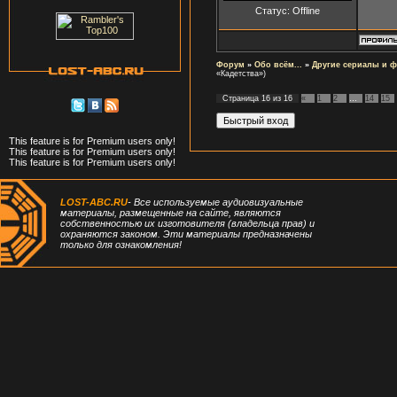
Статус:
Offline
Форум
»
Обо всём...
»
Другие сериалы и 
«Кадетства»)
Страница
16
из
16
«
1
2
…
14
15
This feature is for Premium users only!
This feature is for Premium users only!
This feature is for Premium users only!
LOST-ABC.RU
- Все используемые аудиовизуальные
материалы, размещенные на сайте, являются
собственностью их изготовителя (владельца прав) и
охраняются законом. Эти материалы предназначены
только для ознакомления!