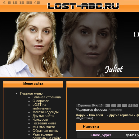
О
Меню сайта
Главное меню
Главная страница
О сериале
LOST на
Страница
16
из
16
«
1
2
…
14
15
мобильный
Модератор форума:
Rendering
Магазин одежды
Форум
»
Обо всём...
»
Другие сериалы и 
Друзья сайта
«Кадетства»)
Конкурсы
Гостевая книга
Ранетки
Мы ВКонтакте
Обратная связь
Размещение
Claire_Syper
Дата: Су
рекламы на сайте