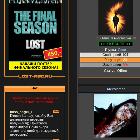
Один из Шестёрки
Группа:
Свои
Сообщений:
927
Репутация:
23
Замечания:
0%
Статус:
Offline
Чат
AlexMercer
Спойлеры и ссылки на другие
сайты в чате запрещены