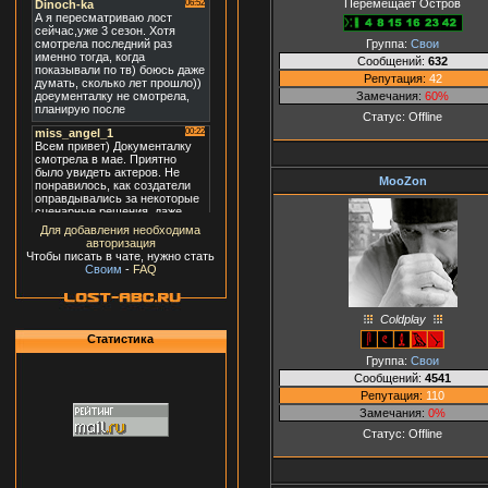
Перемещает Остров
Группа:
Свои
Сообщений:
632
Репутация:
42
Замечания:
60%
Статус:
Offline
MooZon
Для добавления необходима
авторизация
Чтобы писать в чате, нужно стать
Своим
-
FAQ
Coldplay
Статистика
Группа:
Свои
Сообщений:
4541
Репутация:
110
Замечания:
0%
Статус:
Offline