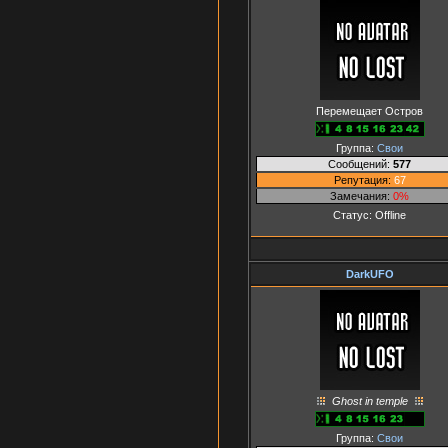
Перемещает Остров
Группа:
Свои
Сообщений:
577
Репутация:
67
Замечания:
0%
Статус:
Offline
DarkUFO
Ghost in temple
Группа:
Свои