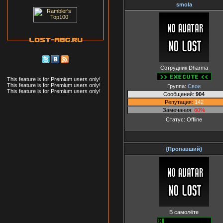
smola
Сотрудник Dharma
This feature is for Premium users only!
This feature is for Premium users only!
Группа:
Свои
This feature is for Premium users only!
Сообщений:
904
Репутация:
142
Замечания:
60%
Статус:
Offline
{Пропавший}
В самолёте