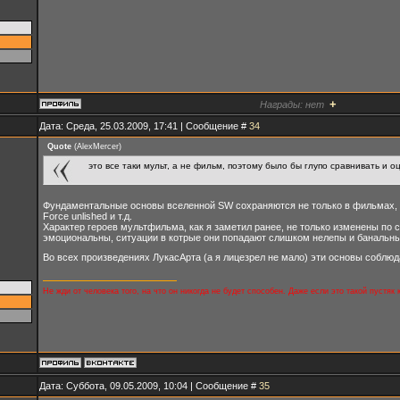
+
Награды:
нет
Дата: Среда, 25.03.2009, 17:41 | Сообщение #
34
Quote
(
AlexMercer
)
это все таки мульт, а не фильм, поэтому было бы глупо сравнивать и 
Фундаментальные основы вселенной SW сохраняются не только в фильмах, но
Force unlished и т.д.
Характер героев мультфильма, как я заметил ранее, не только изменены по
эмоциональны, ситуации в котрые они попадают слишком нелепы и банальны
Во всех произведениях ЛукасАрта (а я лицезрел не мало) эти основы соблю
Не жди от человека того, на что он никогда не будет способен. Даже если это такой пустяк
Дата: Суббота, 09.05.2009, 10:04 | Сообщение #
35