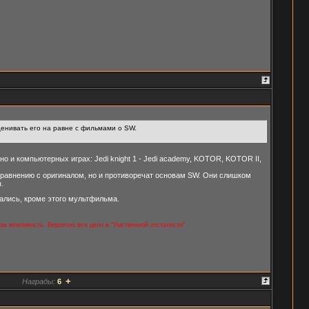
оценивать его на равне с фильмами о SW.
 и компьютерных играх: Jedi knight 1 - Jedi academy, KOTOR, KOTOR II,
 сравнению с оригиналом, но и противоречат основам SW. Они слишком
.
дались, кроме этого мультфильма.
 как вежливость. Вероятно все дело в "Умственной отсталости"
+
Награды:
6