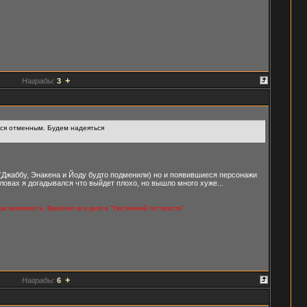
+
Награды:
3
лся отменным. Будем надеяться
(Джаббу, Энакена и Йоду будто подменили) но и появившиеся персонажи
овах я догадывался что выйдет плохо, но вышло много хуже...
 как вежливость. Вероятно все дело в "Умственной отсталости"
+
Награды:
6