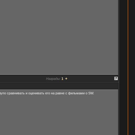
+
Награды:
1
лупо сравнивать и оценивать его на равне с фильмами о SW.