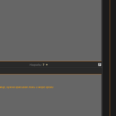
+
Награды:
7
ир, нужна красивая ложь и море крови