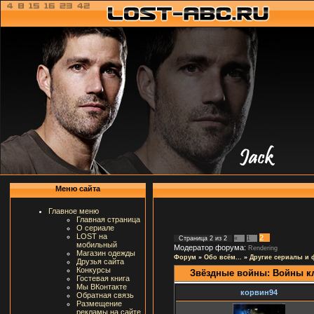
Меню сайта
Главное меню
Главная страница
О сериале
LOST на
2
Страница
2
из
2
«
1
мобильный
Модератор форума:
Rendering
Магазин одежды
Форум
»
Обо всём...
»
Другие сериалы и
Друзья сайта
Конкурсы
Звёздные войны: Войны к
Гостевая книга
Мы ВКонтакте
корвин94
Обратная связь
Размещение
рекламы на сайте