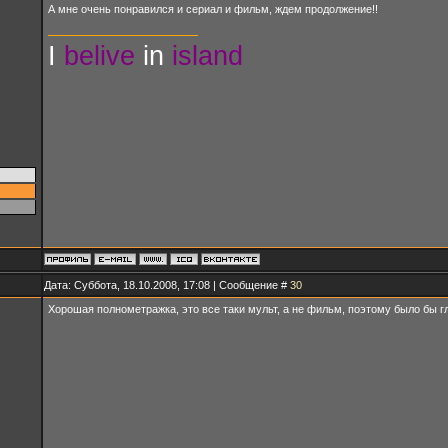
А мне очень понравился и сериал и фильм, ждем продолжение!!
I
belive
in
island
Дата: Суббота, 18.10.2008, 17:08 | Сообщение #
30
Хорошая полнометражка, это все таки мульт, а не фильм, поэтому было бы г