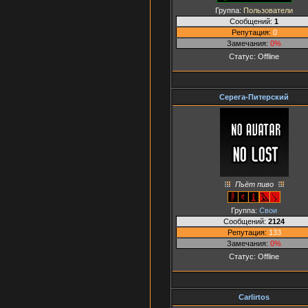
Группа:
Пользователи
Сообщений:
1
Репутация:
0
Замечания:
0%
Статус:
Offline
Серега-Питерский
Пьёт пиво
Группа:
Свои
Сообщений:
2124
Репутация:
133
Замечания:
0%
Статус:
Offline
Carlirtos