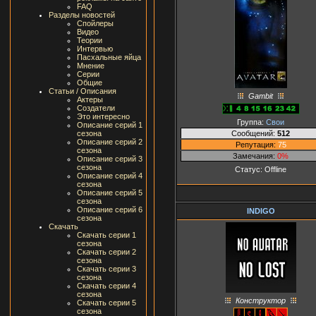
FAQ
Разделы новостей
Спойлеры
Видео
Теории
Интервью
Пасхальные яйца
Мнение
Серии
Общие
Статьи / Описания
Gambit
Актеры
Создатели
Это интересно
Группа:
Свои
Описание серий 1
Сообщений:
512
сезона
Описание серий 2
Репутация:
75
сезона
Замечания:
0%
Описание серий 3
сезона
Статус:
Offline
Описание серий 4
сезона
Описание серий 5
сезона
Описание серий 6
INDIGO
сезона
Скачать
Скачать серии 1
сезона
Скачать серии 2
сезона
Скачать серии 3
сезона
Скачать серии 4
сезона
Конструктор
Скачать серии 5
сезона