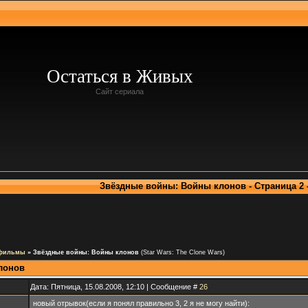
Остаться в Живых
Сайт сериала
Звёздные войны: Войны клонов - Страница 2 
 фильмы
»
Звёздные войны: Войны клонов
(Star Wars: The Clone Wars)
лонов
Дата: Пятница, 15.08.2008, 12:10 | Сообщение #
26
новый отрывок(если я понял правильно 3, 2 я не могу найти):