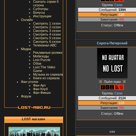
Скачать серии 6
Группа:
Свои
сезона
Субтитры
Сообщений:
3394
Бонусы
Репутация:
120
Инструкции
Замечания:
0%
Онлайн
Смотреть 1 сезон
Статус:
Offline
Смотреть 2 сезон
Смотреть 3 сезон
Смотреть 4 сезон
Смотреть 5 сезон
Смотреть 6 сезон
Серега-Питерский
Телеканал ABC
Медиа
Рекламные ролики
Мобизоды
Lost Puzzle
Обои
Lost:The Video
Game
Музыка из сериала
Книги из сериала
Пьёт пиво
Фан-уголок
Фан-Арт
Фан-Клуб
Фан-Фикшн
Группа:
Свои
Форум
Сообщений:
2124
Репутация:
133
Замечания:
0%
Статус:
Offline
LOST магазин
cxx