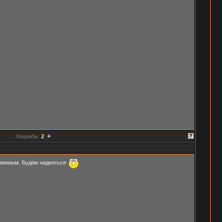
+
Награды:
2
отменным. Будем надеяться