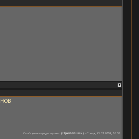
ОНОВ
{Пропавший}
Сообщение отредактировал
-
Среда, 25.03.2009, 16:38