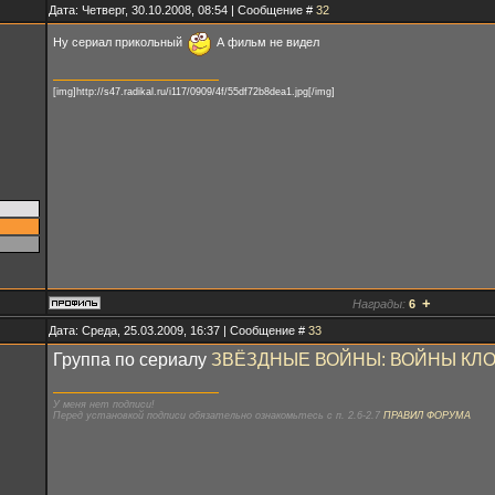
Дата: Четверг, 30.10.2008, 08:54 | Сообщение #
32
Ну сериал прикольный
А фильм не видел
[img]http://s47.radikal.ru/i117/0909/4f/55df72b8dea1.jpg[/img]
+
Награды:
6
Дата: Среда, 25.03.2009, 16:37 | Сообщение #
33
Группа по сериалу
ЗВЁЗДНЫЕ ВОЙНЫ: ВОЙНЫ КЛ
У меня нет подписи!
Перед установкой подписи обязательно ознакомьтесь с п. 2.6-2.7
ПРАВИЛ ФОРУМА