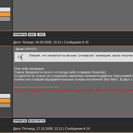
Дата: Четверг, 04.09.2008, 19:12 | Сообщение #
28
Quote
(
INDIGO
)
Говорят, что несмотря на весьма "угловатую" анимацию, мульт получи
Они тебе наговорят.
Самое бредовое из всего что когда-либо создавал ЛукасАрт.
Создатели не только не сохранили характеры кинематографных персонажей 
полностью отрицаю фундаментальные основы вселенной Star Wars. В двух сл
Не жди от человека того, на что он никогда не будет способен. Даже если это такой пустяк
Дата: Пятница, 17.10.2008, 22:12 | Сообщение #
29