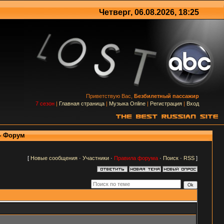
Четверг, 06.08.2026, 18:25
Приветствую Вас,
Безбилетный пассажир
7 сезон
|
Главная страница
|
Музыка Online
|
Регистрация
|
Вход
- Форум
[
Новые сообщения
·
Участники
·
Правила форума
·
Поиск
·
RSS
]