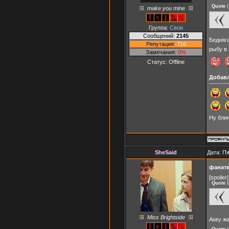
Quote
(
make you mine
Группа:
Свои
Сообщений:
2145
Бедняга
Репутация:
716
рыбу в 
Замечания:
0%
Статус:
Offline
Добав
---------
Ну бли
SheSaid
Дата: Пя
фанатк
[spoiler]
Quote
(
Miss Brightside
Акву жа
Quote
(