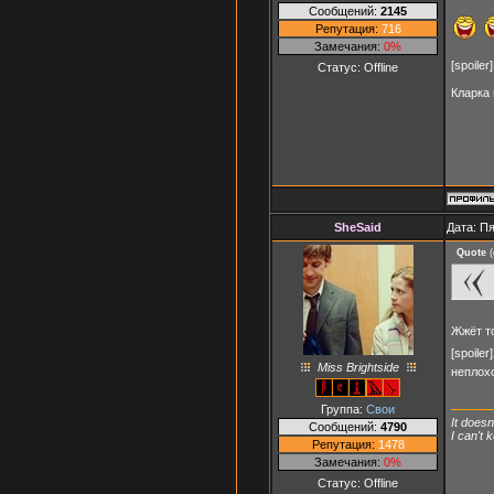
Сообщений:
2145
Репутация:
716
Замечания:
0%
[spoile
Статус:
Offline
Кларка
SheSaid
Дата: Пя
Quote
(
Жжёт то
[spoile
Miss Brightside
неплох
Группа:
Свои
It doesn
Сообщений:
4790
I can't
Репутация:
1478
Замечания:
0%
Статус:
Offline