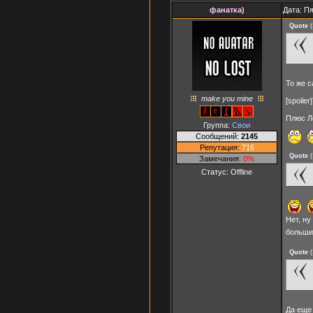
фанатка)
Дата: Пя
Quote
(
То же 
make you mine
[spoile
Плюс Л
Группа:
Свои
Сообщений:
2145
Репутация:
716
Quote
(
Замечания:
0%
Статус:
Offline
Нет, ну
больши
Quote
(
Да еще