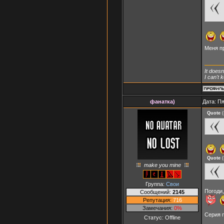
Меня п
It doesn
I can't
фанатка)
Дата: Пя
Quote
(
Quote
(
make you mine
Группа:
Свои
Погоди,
Сообщений:
2145
Репутация:
716
Замечания:
0%
Серия 
Статус:
Offline