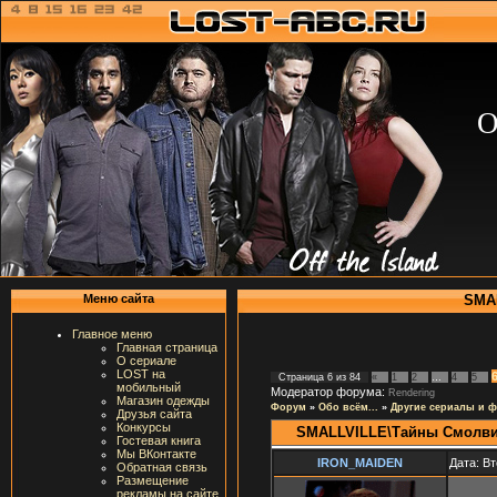
О
SMAL
Меню сайта
Главное меню
Главная страница
О сериале
LOST на
Страница
6
из
84
«
1
2
…
4
5
мобильный
Модератор форума:
Rendering
Магазин одежды
Форум
»
Обо всём...
»
Другие сериалы и 
Друзья сайта
Конкурсы
SMALLVILLE\Тайны Смолв
Гостевая книга
Мы ВКонтакте
IRON_MAIDEN
Дата: Вт
Обратная связь
Размещение
рекламы на сайте