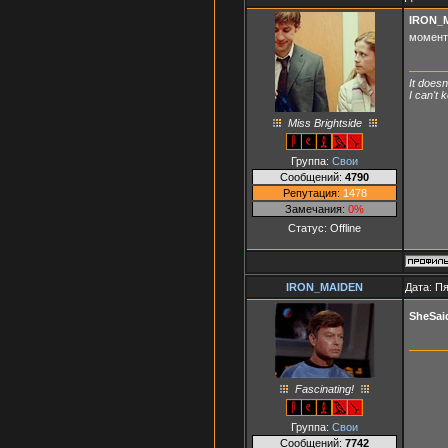
IRON_
момента
It doesn
I can't
Miss Brightside
Группа:
Свои
Сообщений:
4790
Репутация:
1478
Замечания:
0%
Статус:
Offline
IRON_MAIDEN
Дата: Пя
SheSai
Fascinating!
Группа:
Свои
Сообщений:
7742