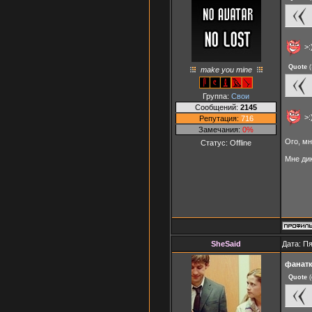
>:
Quote
(
make you mine
Группа:
Свои
Сообщений:
2145
>:
Репутация:
716
Замечания:
0%
Ого, м
Статус:
Offline
Мне ди
SheSaid
Дата: Пя
фанатк
Quote
(