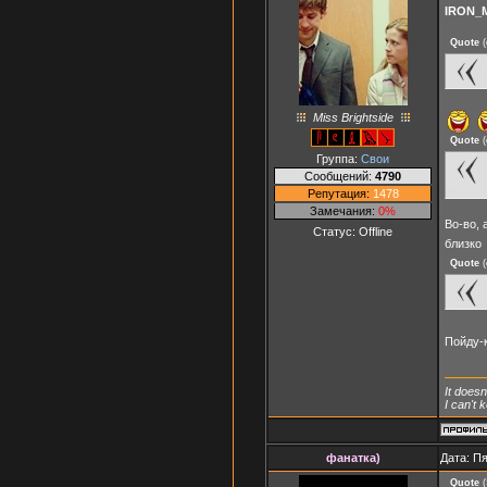
IRON_
Quote
(
Miss Brightside
Quote
(
Группа:
Свои
Сообщений:
4790
Репутация:
1478
Замечания:
0%
Во-во, 
Статус:
Offline
близко
Quote
(
Пойду-
It doesn
I can't
фанатка)
Дата: Пя
Quote
(