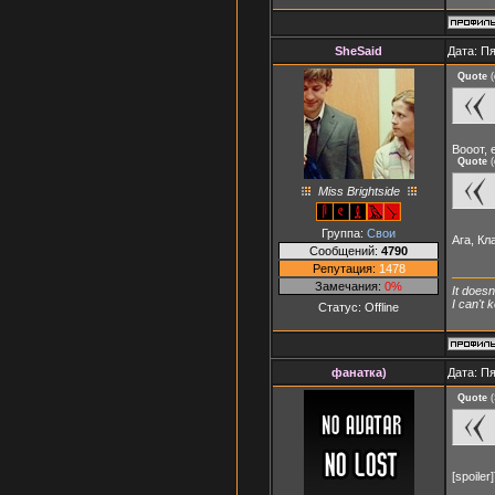
SheSaid
Дата: Пя
Quote
(
Вооот, 
Quote
(
Miss Brightside
Группа:
Свои
Ага, Кл
Сообщений:
4790
Репутация:
1478
Замечания:
0%
It doesn
I can't
Статус:
Offline
фанатка)
Дата: Пя
Quote
(
[spoile