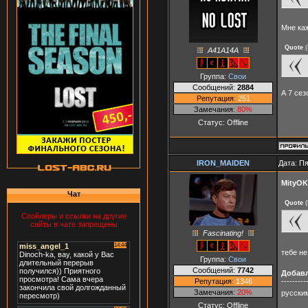
Мне ка
Quote
(
A41A14A
Группа:
Свои
Сообщений:
2884
А 7 сез
Репутация:
251
Замечания:
80%
Статус:
Offline
IRON_MAIDEN
Дата: Пя
MityOK
Чат
Quote
(
Спойлеры и ссылки на другие
сайты в чате запрещены
Fascinating!
тебе н
Группа:
Свои
Сообщений:
7742
Добав
Репутация:
1346
---------
Замечания:
20%
русски
Статус:
Offline