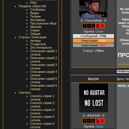
FAQ
Разделы новостей
На эт
Спойлеры
начи
Видео
Теории
Наш
Интервью
Fascinating!
чаше з
Пасхальные яйца
Лэн
Мнение
с
Серии
Группа:
Свои
п
Общие
Сообщений:
7742
Статьи / Описания
Однаж
Репутация:
1346
Актеры
пот
Создатели
Замечания:
20%
Это интересно
Статус:
Offline
Описание серий 1
ПРО
сезона
Описание серий 2
сезона
Описание серий 3
сезона
Описание серий 4
сезона
Описание серий 5
MityOK
Дата: Че
сезона
Описание серий 6
IRON_
сезона
Скачать
Скачать серии 1
сезона
Скачать серии 2
сезона
Скачать серии 3
сезона
A41A14A
Скачать серии 4
сезона
Скачать серии 5
Группа:
Свои
сезона