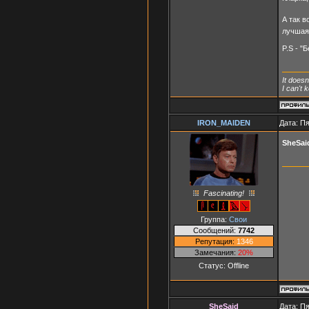
А так в
лучшая
P.S - "
It doesn
I can't
IRON_MAIDEN
Дата: Пя
SheSai
Fascinating!
Группа:
Свои
Сообщений:
7742
Репутация:
1346
Замечания:
20%
Статус:
Offline
SheSaid
Дата: Пя