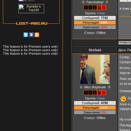
Fascinating!
я тоже
Группа:
Свои
Сообщений:
7742
Репутация:
1346
Замечания:
20%
Статус:
Offline
This feature is for Premium users only!
SheSaid
Дата: Пя
This feature is for Premium users only!
This feature is for Premium users only!
Супер, т
Суперсе
Кстати,
Хартли
Лоис пр
от её в
Miss Brightside
Оливер...
Группа:
Свои
Он
Сообщений:
4790
Хлоя и 
Репутация:
1478
УМНИЧКО
Замечания:
0%
Статус:
Offline
Ну и к
Послед
Кларка,