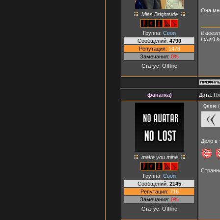
Она мн
Miss Brightside
Группа:
Свои
It doesn
I can't
Сообщений:
4790
Репутация:
1478
Замечания:
0%
Статус:
Offline
фанатка)
Дата: Пя
Quote
(
Дело в 
make you mine
Странн
Группа:
Свои
Сообщений:
2145
Репутация:
716
Замечания:
0%
Статус:
Offline