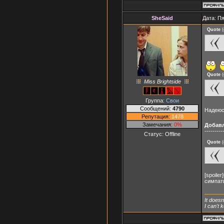
SheSaid
Дата: Пя
Quote
(
Quote
(
Miss Brightside
Группа:
Свои
Сообщений:
4790
Надеюс
Репутация:
1478
Замечания:
0%
Добав
---------
Статус:
Offline
Quote
(
[spoil
симпати
It doesn
I can't