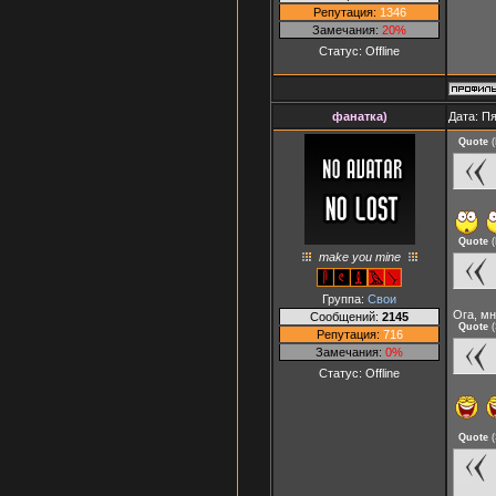
Репутация:
1346
Замечания:
20%
Статус:
Offline
фанатка)
Дата: Пя
Quote
(
Quote
(
make you mine
Группа:
Свои
Ога, мн
Сообщений:
2145
Quote
(
Репутация:
716
Замечания:
0%
Статус:
Offline
Quote
(