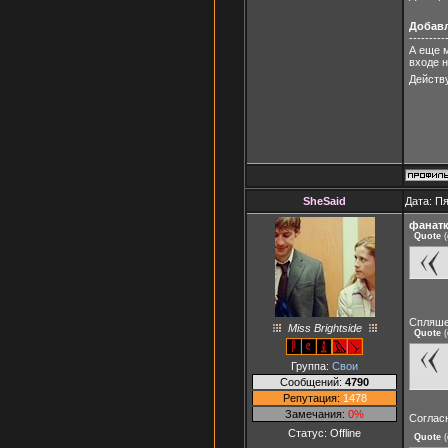
Добав
---------
А еще м
входе н
Действ
SheSaid
Дата: Пя
фанатк
Quote
(
Спляше
Miss Brightside
Quote
(
Группа:
Свои
Сообщений:
4790
Репутация:
1478
Замечания:
0%
Согласн
Статус:
Offline
Quote
(