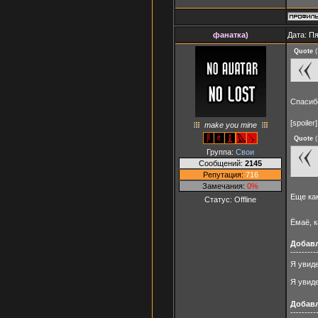
фанатка)
Дата: Пя
Quote
(
Спаси
[spoiler]
make you mine
Quote
(
Группа:
Свои
Сообщений:
2145
Репутация:
716
Замечания:
0%
Еще ка
Статус:
Offline
Ёмаё, 
Добав
---------
Я увиде
Я увиде
Добав
---------