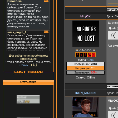
MityOK
Дата: Пя
Да опят
Quote
(
А я дум
A41A14A
Для добавления необходима
авторизация
Группа:
Свои
Чтобы писать в чате, нужно стать
Сообщений:
2884
Своим
-
FAQ
Репутация:
251
Замечания:
80%
Статус:
Offline
Статистика
IRON_MAIDEN
Дата: Пя
MityOK
Quote
(