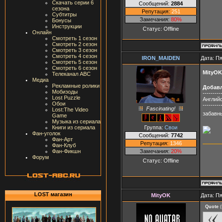
Скачать серии 6
Сообщений:
2884
сезона
Репутация:
251
Субтитры
Замечания:
80%
Бонусы
Инструкции
Статус:
Offline
Онлайн
Смотреть 1 сезон
Смотреть 2 сезон
Смотреть 3 сезон
Смотреть 4 сезон
IRON_MAIDEN
Дата: Пя
Смотреть 5 сезон
Смотреть 6 сезон
MityOK
Телеканал ABC
Медиа
Рекламные ролики
Добав
Мобизоды
---------
Lost Puzzle
Английс
Обои
---------
Fascinating!
Lost:The Video
забавн
Game
Музыка из сериала
Группа:
Свои
Книги из сериала
Фан-уголок
Сообщений:
7742
Фан-Арт
Репутация:
1346
Фан-Клуб
Замечания:
20%
Фан-Фикшн
Форум
Статус:
Offline
LOST магазин
MityOK
Дата: Пя
Quote
(