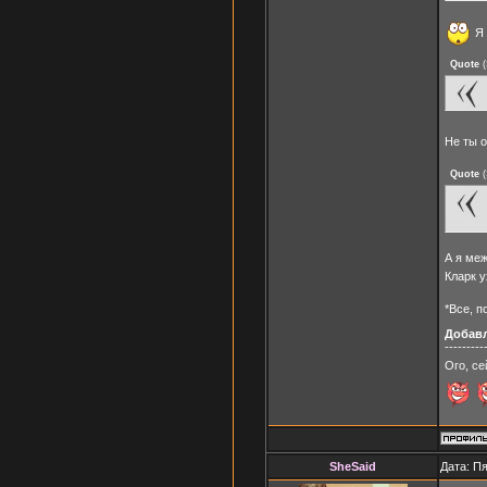
Я 
Quote
(
Не ты 
Quote
(
А я меж
Кларк 
*Все, п
Добав
---------
Ого, се
SheSaid
Дата: Пя