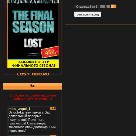
2
Страница
2
из
2
«
1
Чат
Спойлеры и ссылки на другие
сайты в чате запрещены