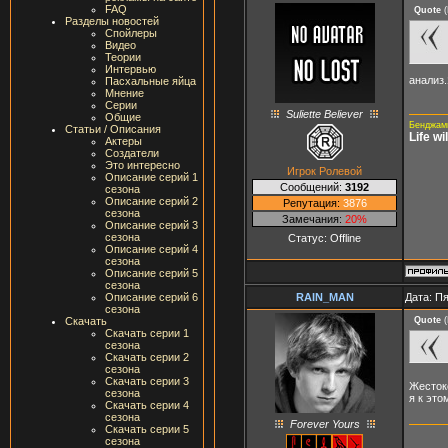
FAQ
Quote
(
Разделы новостей
Спойлеры
Видео
Теории
Интервью
анализ.
Пасхальные яйца
Мнение
Серии
Suliette Believer
Общие
Бенджами
Статьи / Описания
Life w
Актеры
Создатели
Это интересно
Игрок Ролевой
Описание серий 1
Сообщений:
3192
сезона
Описание серий 2
Репутация:
3876
сезона
Замечания:
20%
Описание серий 3
сезона
Статус:
Offline
Описание серий 4
сезона
Описание серий 5
сезона
RAIN_MAN
Дата: Пя
Описание серий 6
сезона
Quote
(
Скачать
Скачать серии 1
сезона
Скачать серии 2
сезона
Скачать серии 3
Жестоко
сезона
я к это
Скачать серии 4
сезона
Forever Yours
Скачать серии 5
сезона