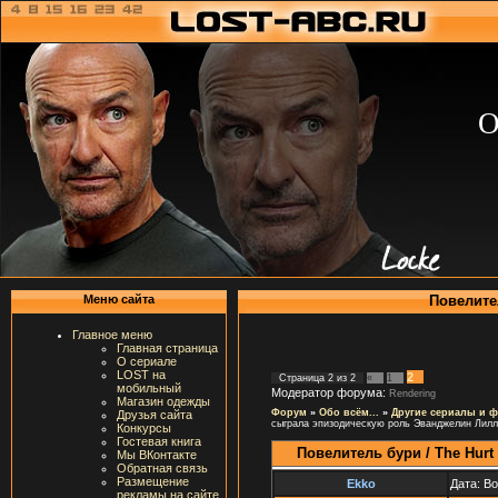
О
Повелител
Меню сайта
Главное меню
Главная страница
О сериале
LOST на
2
Страница
2
из
2
«
1
мобильный
Модератор форума:
Rendering
Магазин одежды
Форум
»
Обо всём...
»
Другие сериалы и 
Друзья сайта
сыграла эпизодическую роль Эванджелин Лилл
Конкурсы
Гостевая книга
Повелитель бури / The Hurt 
Мы ВКонтакте
Обратная связь
Размещение
Ekko
Дата: В
рекламы на сайте