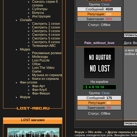
Скачать серии 6
Группа:
Свои
сезона
Субтитры
Сообщений:
4508
Бонусы
Репутация:
260
Инструкции
Замечания:
40%
Онлайн
Смотреть 1 сезон
Статус:
Offline
Смотреть 2 сезон
Смотреть 3 сезон
Смотреть 4 сезон
Смотреть 5 сезон
Смотреть 6 сезон
Pain_without_love
Дата: В
Телеканал ABC
Медиа
а мне ф
Рекламные ролики
войны 
Мобизоды
Lost Puzzle
Обои
Lost:The Video
Game
Музыка из сериала
Книги из сериала
На корабле
Фан-уголок
Фан-Арт
Фан-Клуб
Группа:
Свои
Фан-Фикшн
Форум
Сообщений:
175
Репутация:
45
Замечания:
0%
Статус:
Offline
LOST магазин
Форум
»
Обо всём...
»
Другие сериалы и 
сыграла эпизодическую роль Эванджелин Лилл