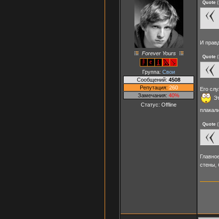
Quote
(
И прав
Forever Yours
Quote
(
Группа:
Свои
Сообщений:
4508
Репутация:
260
Его слу
Замечания:
40%
Эт
Статус:
Offline
плакали
Quote
(
Главное
стены,