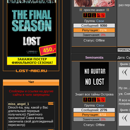
раз пе
просто ангел
Группа:
Свои
Сообщений:
9350
Репутация:
7174
Замечания:
0%
Статус:
Offline
Semiramida
Дата: Су
Quote
(
Чат
Ну он..
Спойлеры и ссылки на другие
уж. Сня
Знает все тайны Острова
сайты в чате запрещены
Я все н
понрав
Группа:
Свои
Сообщений:
2776
Quote
(
Репутация:
6711
Замечания:
0%
Статус:
Offline