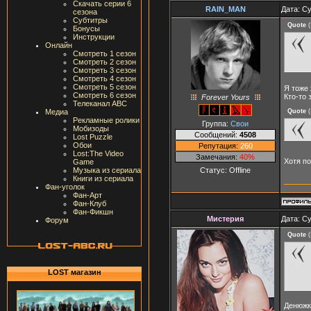
Скачать серии 6
RAIN_MAN
Дата: Су
сезона
Субтитры
Quote
(
Бонусы
Инструкции
Онлайн
Смотреть 1 сезон
Смотреть 2 сезон
Смотреть 3 сезон
Смотреть 4 сезон
Смотреть 5 сезон
Я тоже 
Смотреть 6 сезон
Кто-то 
Forever Yours
Телеканал ABC
Медиа
Quote
(
Рекламные ролики
Группа:
Свои
Мобизоды
Сообщений:
4508
Lost Puzzle
Обои
Репутация:
260
Lost:The Video
Замечания:
40%
Хотя по
Game
Статус:
Offline
Музыка из сериала
Книги из сериала
Фан-уголок
Фан-Арт
Фан-Клуб
Фан-Фикшн
Мистерия
Дата: Су
Форум
Quote
(
LOST магазин
Денюжк