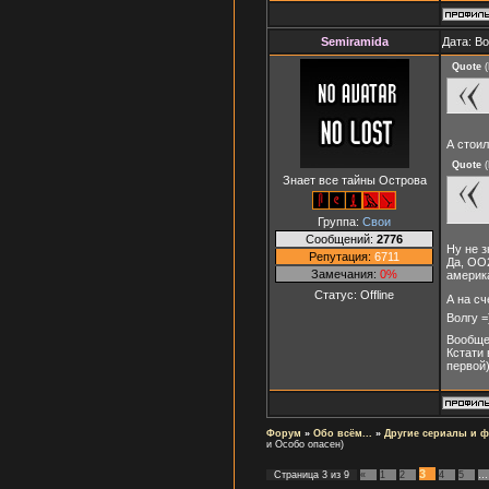
Semiramida
Дата: В
Quote
(
А стоил
Quote
(
Знает все тайны Острова
Группа:
Свои
Сообщений:
2776
Ну не з
Репутация:
6711
Да, ОО2
Замечания:
0%
америка
Статус:
Offline
А на сч
Волгу =
Вообще,
Кстати 
первой
Форум
»
Обо всём...
»
Другие сериалы и 
и Особо опасен)
3
Страница
3
из
9
«
1
2
4
5
…