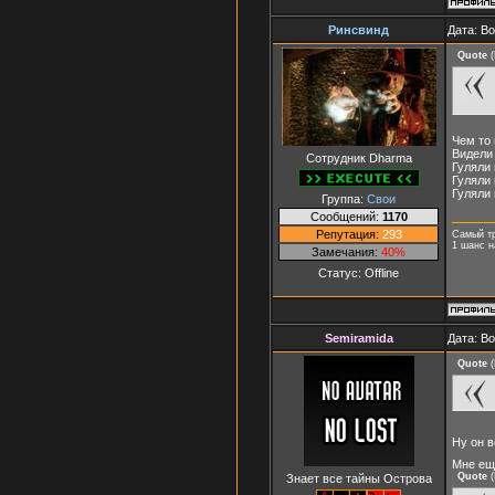
Ринсвинд
Дата: В
Quote
(
Чем то
Видели
Сотрудник Dharma
Гуляли 
Гуляли 
Гуляли 
Группа:
Свои
Сообщений:
1170
Репутация:
293
Самый т
1 шанс н
Замечания:
40%
Статус:
Offline
Semiramida
Дата: В
Quote
(
Ну он 
Мне еще
Quote
(
Знает все тайны Острова