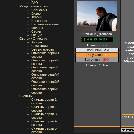
FAQ
Разделы новостей
Спойлеры
Видео
Теории
Интервью
Пасхальные яйца
Мнение
Серии
В хижине Джейкоба
Общие
Статьи / Описания
Актеры
В ос
Группа:
Свои
Создатели
стан
Это интересно
Сообщений:
251
поде
Описание серий 1
во
Репутация:
77
сезона
про
Замечания:
20%
Описание серий 2
зацик
сезона
Статус:
Offline
Описание серий 3
сезона
Описание серий 4
сезона
Описание серий 5
сезона
Описание серий 6
сезона
Скачать
Скачать серии 1
сезона
Скачать серии 2
сезона
Скачать серии 3
сезона
LOST IS
Скачать серии 4
сезона
Скачать серии 5
сезона