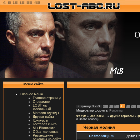
О
Меню сайта
Главное меню
Главная страница
О сериале
LOST на
3
Страница
3
из
9
«
1
2
4
5
…
мобильный
Модератор форума:
Rendering
Магазин одежды
Форум
»
Обо всём...
»
Другие сериалы и 
Друзья сайта
и Особо опасен)
Конкурсы
Гостевая книга
Черная молния
Мы ВКонтакте
Обратная связь
Размещение
DesmondHjum
Дата: Пя
рекламы на сайте