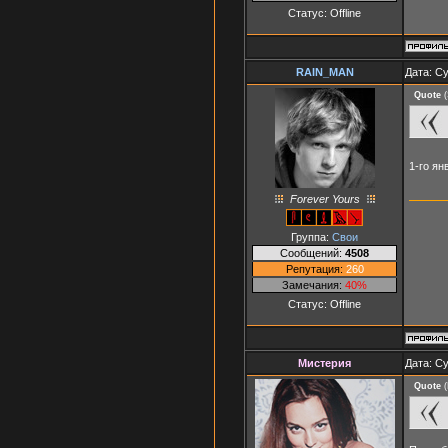
Статус:
Offline
RAIN_MAN
Дата: Су
Quote
(
1-го ян
Forever Yours
Группа:
Свои
Сообщений:
4508
Репутация:
260
Замечания:
40%
Статус:
Offline
Мистерия
Дата: Су
Quote
(