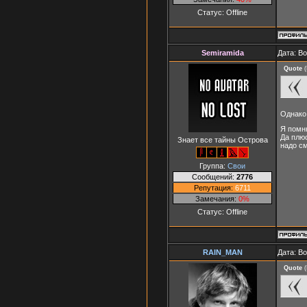
Статус:
Offline
Semiramida
Дата: В
Quote
(
Однако
Я помню
Да плюс
Знает все тайны Острова
надо см
Группа:
Свои
Сообщений:
2776
Репутация:
6711
Замечания:
0%
Статус:
Offline
RAIN_MAN
Дата: В
Quote
(