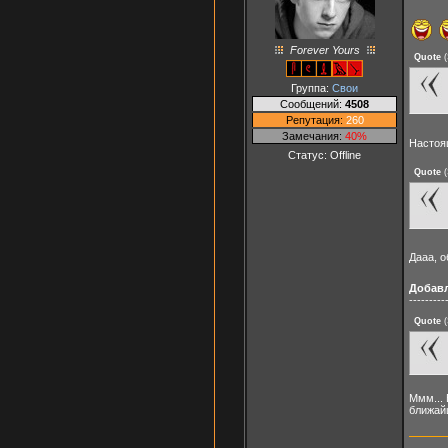
Forever Yours
Quote
(
Группа:
Свои
Сообщений:
4508
Репутация:
260
Замечания:
40%
Настоя
Статус:
Offline
Quote
(
Дааа, о
Добав
---------
Quote
(
Ммм... 
ближайш