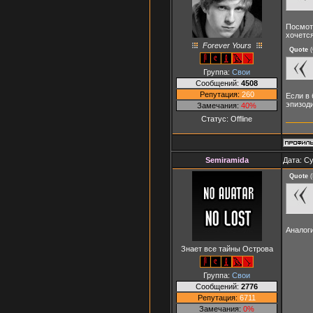
Посмотр
хочется
Forever Yours
Quote
(
Группа:
Свои
Сообщений:
4508
Репутация:
260
Если в 
эпизод
Замечания:
40%
Статус:
Offline
Semiramida
Дата: Су
Quote
(
Аналог
Знает все тайны Острова
Группа:
Свои
Сообщений:
2776
Репутация:
6711
Замечания:
0%