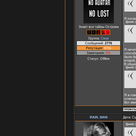
Я посм
Quote
(
Знает все тайны Острова
Группа:
Свои
Сообщений:
2776
Репутация:
6711
Я ничег
Замечания:
0%
способн
было бы
Статус:
Offline
второй,
В общем
Quote
(
Я ж гов
отлично
Вот име
RAIN_MAN
Дата: Су
Quote
(