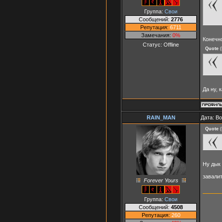
Группа:
Свои
Сообщений:
2776
Репутация:
6711
Замечания:
0%
Конечно
Статус:
Offline
Quote
(
Да ну, 
RAIN_MAN
Дата: В
Quote
(
Ну дык 
завали
Forever Yours
Группа:
Свои
Сообщений:
4508
Репутация:
260