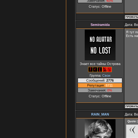
Замечания:
40%
Статус:
Offline
Semiramida
Дата: В
Я тут п
Есть на
Знает все тайны Острова
Группа:
Свои
Сообщений:
2776
Репутация:
6711
Замечания:
0%
Статус:
Offline
RAIN_MAN
Дата: В
Quote
(