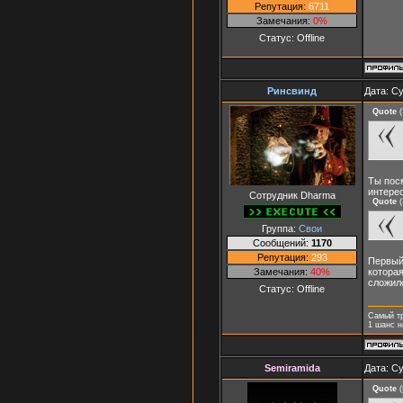
Репутация:
6711
Замечания:
0%
Статус:
Offline
Ринсвинд
Дата: Су
Quote
(
Ты посм
интерес
Сотрудник Dharma
Quote
(
Группа:
Свои
Сообщений:
1170
Репутация:
293
Первый
Замечания:
40%
которая
сложило
Статус:
Offline
Самый т
1 шанс н
Semiramida
Дата: Су
Quote
(