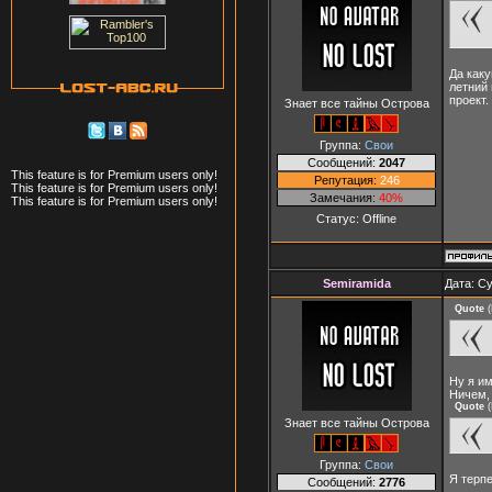
Да каку
летний 
проект.
Знает все тайны Острова
Группа:
Свои
Сообщений:
2047
This feature is for Premium users only!
Репутация:
246
This feature is for Premium users only!
Замечания:
40%
This feature is for Premium users only!
Статус:
Offline
Semiramida
Дата: Су
Quote
(
Ну я им
Ничем, 
Quote
(
Знает все тайны Острова
Группа:
Свои
Я терпе
Сообщений:
2776