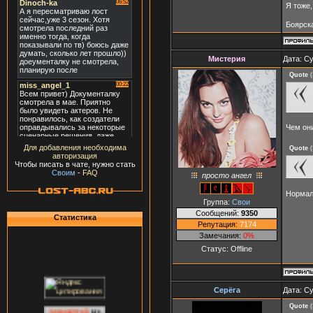
Я тоже,
Боярск
Мистерия
Дата: Су
Quote
(
Чем он
Для добавления необходима
Quote
(
авторизация
Чтобы писать в чате, нужно стать
Своим
-
FAQ
просто ангел
Нормал
Группа:
Свои
Сообщений:
9350
Статистика
Репутация:
7174
Замечания:
0%
Статус:
Offline
Серёга
Дата: Су
Quote
(