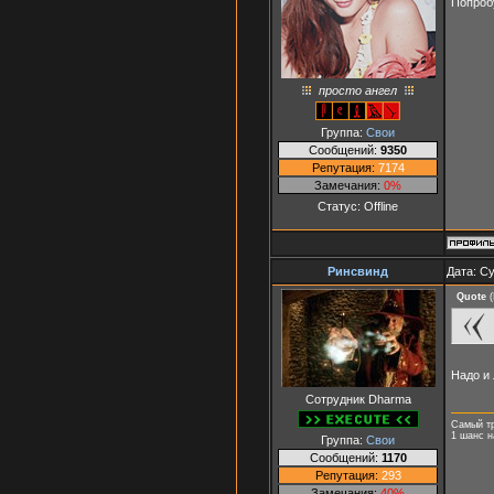
Попроб
просто ангел
Группа:
Свои
Сообщений:
9350
Репутация:
7174
Замечания:
0%
Статус:
Offline
Ринсвинд
Дата: Су
Quote
(
Надо и
Сотрудник Dharma
Самый т
1 шанс н
Группа:
Свои
Сообщений:
1170
Репутация:
293
Замечания:
40%