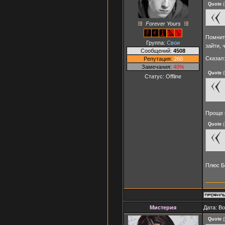
Quote
(
Forever Yours
Помнитс
Группа:
Свои
зайти, 
Сообщений:
4508
Сказал
Репутация:
260
Замечания:
40%
Quote
(
Статус:
Offline
Проще н
Quote
(
Плюс Б
Мистерия
Дата: В
Quote
(