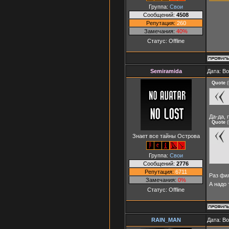
Группа:
Свои
Сообщений:
4508
Репутация:
260
Замечания:
40%
Статус:
Offline
Semiramida
Дата: В
Quote
(
Да-да, 
Quote
(
Знает все тайны Острова
Группа:
Свои
Сообщений:
2776
Репутация:
6711
Раз фил
Замечания:
0%
А надо 
Статус:
Offline
RAIN_MAN
Дата: В