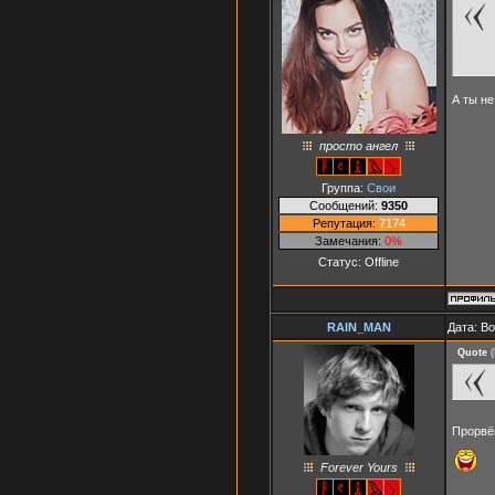
А ты н
просто ангел
Группа:
Свои
Сообщений:
9350
Репутация:
7174
Замечания:
0%
Статус:
Offline
RAIN_MAN
Дата: В
Quote
(
Прорвёш
Forever Yours