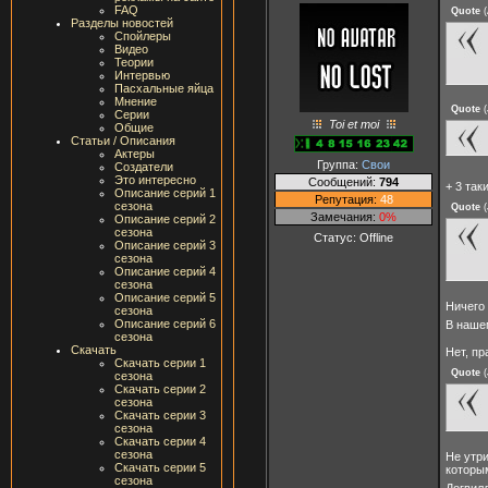
FAQ
Quote
(
Разделы новостей
Спойлеры
Видео
Теории
Интервью
Пасхальные яйца
Мнение
Quote
(
Серии
Toi et moi
Общие
Статьи / Описания
Актеры
Группа:
Свои
Создатели
Это интересно
Сообщений:
794
+ 3 так
Описание серий 1
Репутация:
48
сезона
Quote
(
Замечания:
0%
Описание серий 2
сезона
Статус:
Offline
Описание серий 3
сезона
Описание серий 4
сезона
Описание серий 5
Ничего 
сезона
Описание серий 6
В наше
сезона
Скачать
Нет, пр
Скачать серии 1
Quote
(
сезона
Скачать серии 2
сезона
Скачать серии 3
сезона
Скачать серии 4
сезона
Не утри
Скачать серии 5
которы
сезона
Догвил