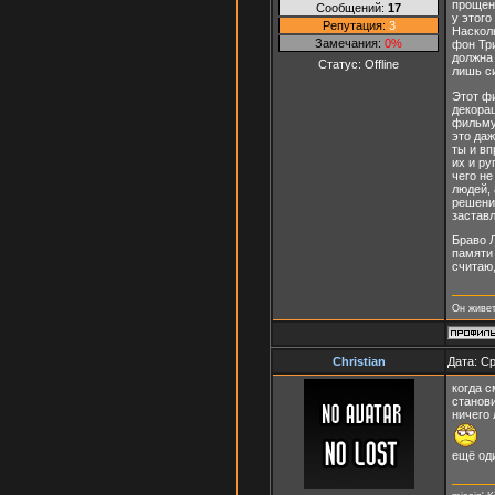
прощени
Сообщений:
17
у этого
Репутация:
3
Наскол
Замечания:
0%
фон Три
должна 
Статус:
Offline
лишь с
Этот фи
декора
фильму
это даж
ты и вп
их и ру
чего н
людей, 
решение
заставл
Браво Л
памяти 
считаю
Он живет
Christian
Дата: Ср
когда с
станови
ничего
ещё од