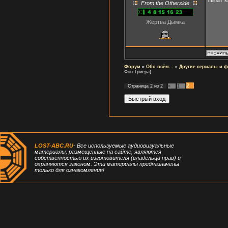
missin' K
From the Otherside
Жертва Дымка
Форум
»
Обо всём...
»
Другие сериалы и 
Фон Триера)
2
Страница
2
из
2
«
1
LOST-ABC.RU
- Все используемые аудиовизуальные
материалы, размещенные на сайте, являются
собственностью их изготовителя (владельца прав) и
охраняются законом. Эти материалы предназначены
только для ознакомления!