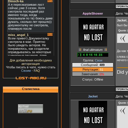
AppleShower
Дата: Че
Jacket
был бы 
Quote
(
final ultimatum
Да как
слова с
нечего 
Группа:
Свои
Для добавления необходима
авторизация
Сообщений:
489
Чтобы писать в чате, нужно стать
Репутация:
51
Своим
-
FAQ
Did 
Замечания:
0%
Статус:
Offline
Статистика
Jacket
Дата: Че
Quote
(