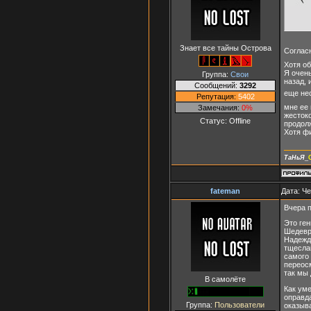
Знает все тайны Острова
Соглас
Хотя о
Я очень
Группа:
Свои
назад, 
Сообщений:
3292
еще не
Репутация:
5402
мне ее 
Замечания:
0%
жестоко
Статус:
Offline
продолж
Хотя ф
ТаНьЯ
_
fateman
Дата: Че
Вчера п
Это ге
Шедевр
Надежда
тщесла
самого
переос
так мы 
В самолёте
Как уме
оправда
Группа:
Пользователи
оказыва