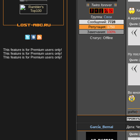
Twins forever
Ка
Группа:
Свои
А мрачн
Сообщений:
7728
Quote
(
Репутация:
1750
Замечания:
100%
Статус:
Offline
This feature is for Premium users only!
This feature is for Premium users only!
Ну пос
This feature is for Premium users only!
Quote
(
Во мног
graffie|
♥ 
García_Bernal
Дата: Че
Quote
(