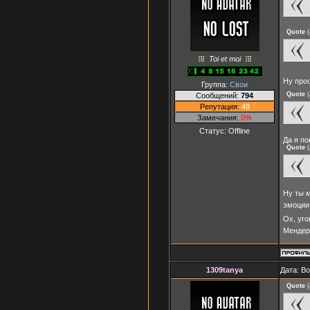
Quote
(
Toi et moi
Ну прос
Группа:
Свои
Quote
(
Сообщений:
794
Репутация:
48
Замечания:
0%
Статус:
Offline
Да я по
Quote
(
Ну ты 
эмоции
Ох, уго
Менде
1309tanya
Дата: В
Quote
(