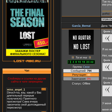
Так по
изо рта
graffie|
♥ 
García_Bernal
Дата: Че
Quote
(
Я ее ни
Нет, н
Toi et moi
Quote
(
Группа:
Свои
Чат
Сообщений:
794
Репутация:
48
Это ра
Спойлеры и ссылки на другие
Замечания:
0%
сайты в чате запрещены
Quote
(
Статус:
Offline
У меня
меня о