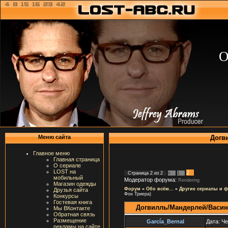
О
Догв
Меню сайта
Главное меню
Главная страница
О сериале
LOST на
2
Страница
2
из
2
«
1
мобильный
Модератор форума:
Rendering
Магазин одежды
Форум
»
Обо всём...
»
Другие сериалы и 
Друзья сайта
Фон Триера)
Конкурсы
Гостевая книга
Догвилль/Мандерлей/Васин
Мы ВКонтакте
Обратная связь
Размещение
García_Bernal
Дата: Че
рекламы на сайте