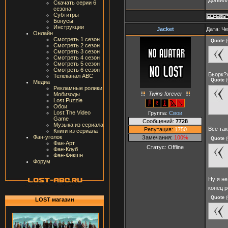
Скачать серии 6
сезона
Субтитры
Бонусы
Инструкции
Jacket
Дата: Че
Онлайн
Смотреть 1 сезон
Quote
(
Смотреть 2 сезон
Смотреть 3 сезон
Смотреть 4 сезон
Смотреть 5 сезон
Смотреть 6 сезон
Бьорк?
Телеканал ABC
Quote
(
Медиа
Рекламные ролики
Twins forever
Мобизоды
Lost Puzzle
Обои
Lost:The Video
Группа:
Свои
Game
Сообщений:
7728
Музыка из сериала
Все та
Репутация:
1750
Книги из сериала
Фан-уголок
Замечания:
100%
Quote
(
Фан-Арт
Статус:
Offline
Фан-Клуб
Фан-Фикшн
Форум
Ну я не
конец 
Quote
(
LOST магазин