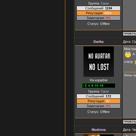
Группа:
Свои
Сообщений:
1194
Репутация:
4854
Замечания:
0%
Статус:
Offline
Darika
Дата: Ср
Мне пон
А 
слезу
Жизнь пр
На корабле
Группа:
Свои
Сообщений:
172
Репутация:
47
Замечания:
0%
Статус:
Offline
Mudrova
Дата: Че