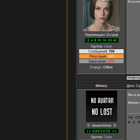
Вольному
Перемещает Остров
Группа:
Свои
Сообщений:
799
Репутация:
167
Замечания:
20%
Статус:
Offline
Melany
Дата: Су
Мы в шк
Фильм 
ты с
а у 
приветпока
Группа:
Свои