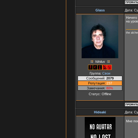
Glass
Дата: Су
Ничего 
на уров
the alch
Nihilus
Группа:
Свои
Сообщений:
2079
Репутация:
237
Замечания:
80%
Статус:
Offline
Hideaki
Дата: Су
Мне пон