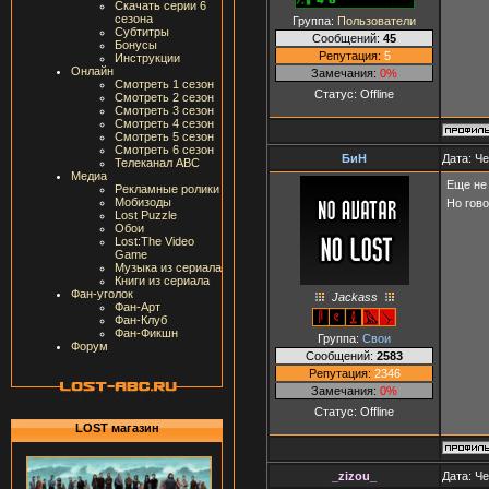
Скачать серии 6
сезона
Группа:
Пользователи
Субтитры
Сообщений:
45
Бонусы
Репутация:
5
Инструкции
Онлайн
Замечания:
0%
Смотреть 1 сезон
Статус:
Offline
Смотреть 2 сезон
Смотреть 3 сезон
Смотреть 4 сезон
Смотреть 5 сезон
Смотреть 6 сезон
БиН
Дата: Че
Телеканал ABC
Медиа
Еще не 
Рекламные ролики
Мобизоды
Но гов
Lost Puzzle
Обои
Lost:The Video
Game
Музыка из сериала
Книги из сериала
Фан-уголок
Jackass
Фан-Арт
Фан-Клуб
Фан-Фикшн
Группа:
Свои
Форум
Сообщений:
2583
Репутация:
2346
Замечания:
0%
Статус:
Offline
LOST магазин
_zizou_
Дата: Че