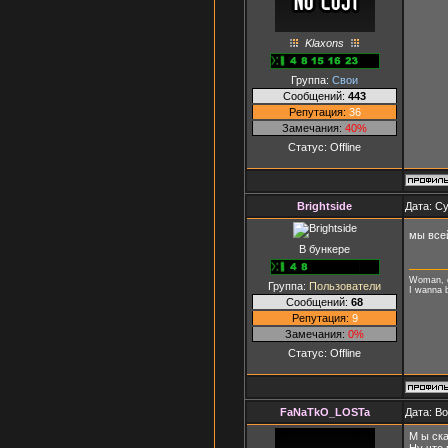
Klaxons
Группа:
Свои
Сообщений:
443
Репутация:
36
Замечания:
40%
Статус:
Offline
Brightside
Дата: Су
мы всей
В бункере
Woman, op
Группа:
Пользователи
I wanna b
Сообщений:
68
Репутация:
9
Замечания:
0%
Статус:
Offline
FaNaTkO_LOSTa
Дата: В
М ы ск
Ну что 