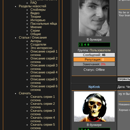
FAQ
Разделы новостей
Спойлеры
No be or 
Видео
Your brai
Теории
Интервью
Пасхальные яйца
Мнение
Серии
Общие
Статьи / Описания
В бункере
Актеры
Создатели
Это интересно
Группа:
Пользователи
Описание серий 1
Сообщений:
46
сезона
Описание серий 2
Репутация:
0
сезона
Замечания:
0%
Описание серий 3
сезона
Статус:
Offline
Описание серий 4
сезона
Описание серий 5
сезона
Описание серий 6
NpKrek
Дата: Че
сезона
Скачать
ну я бы
Скачать серии 1
сезона
Скачать серии 2
Неважно 
сезона
Хорошо с
Скачать серии 3
сезона
Скачать серии 4
сезона
Скачать серии 5
В бункере
сезона