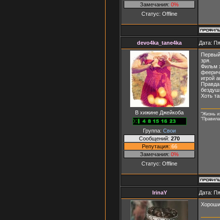
Замечания:
0%
Статус:
Offline
devo4ka_tane4ka
Дата: Пя
Первый 
зря.
Фильм 
феерич
игрой а
Правда
бездушн
Хоть та
В хижине Джейкоба
"Жизнь и
"Правила
Группа:
Свои
Сообщений:
270
Репутация:
66
Замечания:
0%
Статус:
Offline
IrinaY
Дата: Пя
Хороши