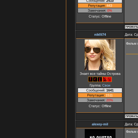
Сообщений:
2410
Репутация:
443
Замечания:
0%
Статус:
Offline
nikfil74
Дата: Ср
Фильм 
Знает все тайны Острова
Группа:
Свои
Сообщений:
1641
Репутация:
1511
Замечания:
20%
Статус:
Offline
alexey-mil
Дата: Ср
Фильм 