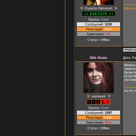
Expecto Patronum
this is 
Группа:
Свои
Сообщений:
1030
Репутация:
1843
Замечания:
0%
Статус:
Offline
Milk-Shake
Дата: Пя
Фильм о
замеча
Крови 
естеств
застав
|my bro 
wantwant
Группа:
Свои
Сообщений:
1597
Репутация:
2434
Замечания:
40%
Статус:
Offline