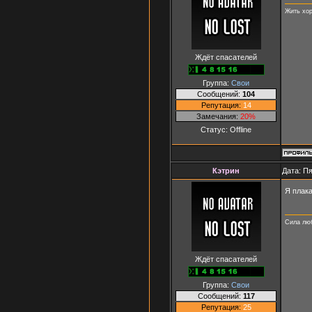
Жить хор
Ждёт спасателей
Группа:
Свои
Сообщений:
104
Репутация:
14
Замечания:
20%
Статус:
Offline
Кэтpин
Дата: Пя
Я плак
Сила люб
Ждёт спасателей
Группа:
Свои
Сообщений:
117
Репутация:
25