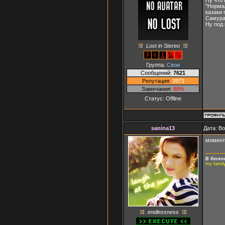
"Нормал
казаки
Самурай
Ну под 
Lost in Stereo
Группа:
Свои
Сообщений:
7621
Репутация:
3973
Замечания:
80%
Статус:
Offline
sanina13
Дата: В
момента
В беско
my famil
endlessness