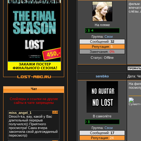
фильм п
впечатл
слёзы..
На пляже
Группа:
Свои
Сообщений:
32
Репутация:
5
Замечания:
0%
Статус:
Offline
serebko
Дата: Че
На фил
посмот
Чат
Спойлеры и ссылки на другие
сайты в чате запрещены
Сулиетт-
В самолёте
Группа:
Свои
Сообщений:
17
Репутация:
24