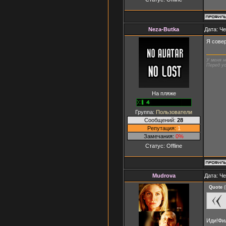
Neza-Butka
Дата: Че
Я совер
У меня н
Перед ус
На пляже
Группа:
Пользователи
Сообщений:
28
Репутация:
1
Замечания:
0%
Статус:
Offline
Mudrova
Дата: Че
Quote
(
Иди!Фил