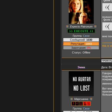
Quote
(
полнос
Quote
(
Expecto Patronum
Группа:
Свои
мне по
Сообщений:
1030
Репутация:
1843
this is 
Замечания:
0%
Статус:
Offline
Эмма
Дата: Вт
Говорю 
подума
понрави
именно
Вот мно
произв
больше
Марсианка
Группа:
Свои