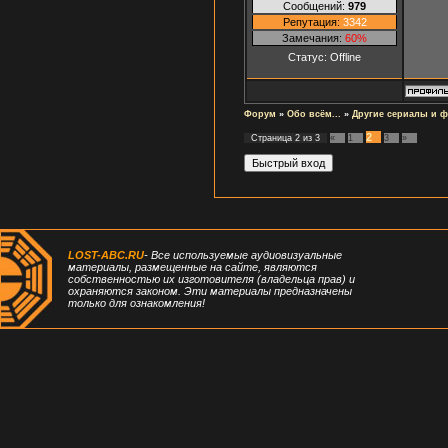
Сообщений:
979
Репутация:
3342
Замечания:
60%
Статус:
Offline
Форум
»
Обо всём...
»
Другие сериалы и 
2
Страница
2
из
3
«
1
3
»
LOST-ABC.RU
- Все используемые аудиовизуальные
материалы, размещенные на сайте, являются
собственностью их изготовителя (владельца прав) и
охраняются законом. Эти материалы предназначены
только для ознакомления!