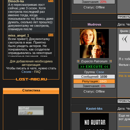
Замечания:
20%
Статус:
Offline
Mudrova
Дата: Че
Quote
(
Я с тоб
Expecto Patronum
Для добавления необходима
Фильм 
авторизация
Чтобы писать в чате, нужно стать
Своим
-
FAQ
Группа:
Свои
this is 
Сообщений:
1030
Репутация:
1843
Замечания:
0%
Статистика
Статус:
Offline
Kastet-kks
Дата: Че
Еще не 
вот дум