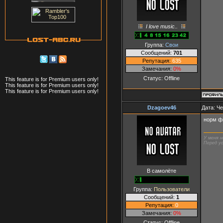
I love music..
Группа:
Свои
Сообщений:
701
Репутация:
635
Замечания:
0%
Статус:
Offline
This feature is for Premium users only!
This feature is for Premium users only!
This feature is for Premium users only!
Dzagoev46
Дата: Че
норм фи
У меня н
Перед ус
В самолёте
Группа:
Пользователи
Сообщений:
1
Репутация:
0
Замечания:
0%
Статус:
Offline