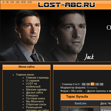
О
Меню сайта
Главное меню
Главная страница
О сериале
LOST на
2
Страница
2
из
3
«
1
3
»
мобильный
Модератор форума:
Rendering
Магазин одежды
Форум
»
Обо всём...
»
Другие сериалы и 
Друзья сайта
Конкурсы
Тарас Бульба
Гостевая книга
Мы ВКонтакте
EastLine
Дата: Че
Обратная связь
Размещение
рекламы на сайте
В филь