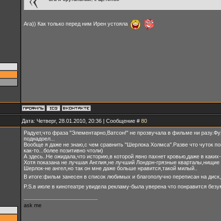
Ага)) Как только перед ним Ирен устояла
Дата: Четверг, 28.01.2010, 20:36 | Сообщение #
80
Радует,что фраза "Элементарно,Ватсон!" не прозвучала в фильме ни разу.Фу
поднадоел...
Вообще я даже не знаю,с чем сравнить "Шерлока Холмса".Разве что чуток по
как-то...более позитивно чтоли)
А здесь..Не ожидала,что историю,в которой явно пахнет кровью,даже в каких
Хотя показана не лучшая Англия,не лучший Лондон-грязные кварталы,нищие н
Шерлок-не ангел,но так он мне даже больше нравится,такой милый..
В итоге:фильм занесен в список любимых и благополучно переписан на диск,
P.S.в июле в кинотеатре увидела рекламу-была уверена что понравится без
ask me