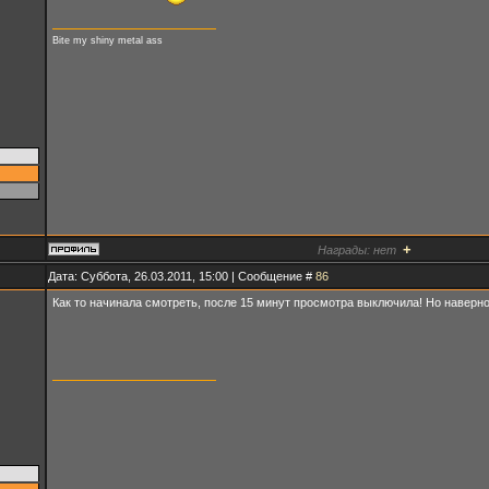
Bite my shiny metal ass
+
Награды:
нет
Дата: Суббота, 26.03.2011, 15:00 | Сообщение #
86
Как то начинала смотреть, после 15 минут просмотра выключила! Но наверное