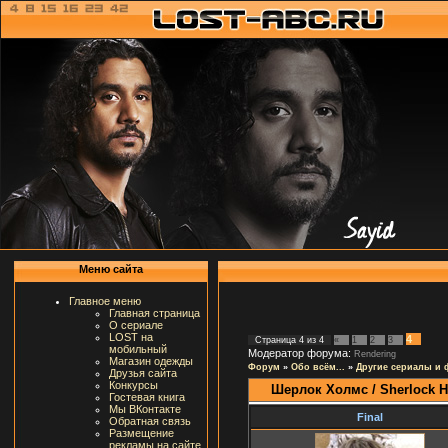
Меню сайта
Главное меню
Главная страница
О сериале
LOST на
4
Страница
4
из
4
«
1
2
3
мобильный
Модератор форума:
Rendering
Магазин одежды
Форум
»
Обо всём...
»
Другие сериалы и
Друзья сайта
Конкурсы
Шерлок Холмс / Sherlock 
Гостевая книга
Мы ВКонтакте
Final
Обратная связь
Размещение
рекламы на сайте