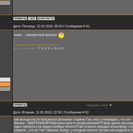
Дата: Пятница, 12.02.2010, 05:04 | Сообщение #
81
ммм.....обалденный фильм)
♀ ♁ ♂ ♃ ♄ ♅ ♆ ♇ ♈ ♉ ♊ ♋ ♌ ♍ ♎ ♏
+
Награды:
нет
Дата: Вторник, 11.05.2010, 22:58 | Сообщение #
82
как всегда после просмотра фильмов старины Гая, могу утверждать, что он -
фильм - АФИГЕННЫЙ!!!Картинка просто великолепная!!!!Такие цвета насыщен
одна темнота и не видно вообще ничего!!!Гай отлично передал атмосферу ста
сюжета - это не "тот" Шерлок Холмс, о котором многие читали или видели в 