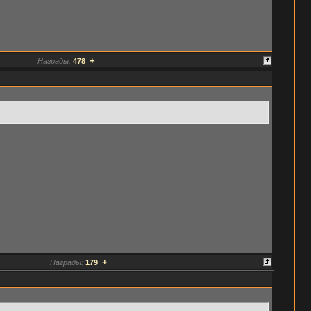
+
Награды:
478
+
Награды:
179