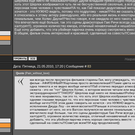
Шерлока ещё никто не показывал!Роберт Дауни младший превосходно передал 
хоть этот Шерлок изображается чуть ли не бесчувственной сволочью, а всё р
персонаж тоже человек с чувствами!!!А то, как Гай показал дедуктивный мет
хочется - это НУЖНО видеть, потому что подругому - никак!!!Что же сказать
я относилась к этому актеру равнодушно, ибо его реальная жизнь и некоторы
гениальным, чем Холмс Дауни!!!Честно говоря, я не ожидала от него такого, а 
Что впечатлило ещё больше, так это сцены драк(которые Гаю Ричи всегда уд
халтурят!!), огромное количество юмора, отличный ненавязчиный и нешабло
Ещё хочу добавить, что эта убойная парочка очень хорошо смотрелись вмест
В общем, фильм очень интересный и красивый, сделанный на совесть!!!Сове
Награ
Дата: Пятница, 21.05.2010, 17:20 | Сообщение #
83
Quote
(
Pain_without_love
)
как всегда после просмотра фильмов старины Гая, могу утверждать, чт
фильм - АФИГЕННЫЙ!!!Картинка просто великолепная!!!!Такие цвета н
одна темнота и не видно вообще ничего!!!Гай отлично передал атмосф
сюжета - это не "тот" Шерлок Холмс, о котором многие читали или вид
экстраординарное!!!"ТАКОГО" Шерлока ещё никто не показывал!Робер
что мне понравилось, так это то, что хоть этот Шерлок изображается 
одними глазами передал то, что его персонаж тоже человек с чувствам
вообще нечто!!!Об этом даже говорить не хочется - это НУЖНО видеть, 
исполнении Джуда Лоу - он меня восхитил!!!Раньше я относилась к эт
отталкивают от него, но его Ватсон получился не менее гениальным, че
впечатлило ещё больше, так это сцены драк(которые Гаю Ричи всегда 
халтурят!!), огромное количество юмора, отличный ненавязчиный и н
добавить, что эта убойная парочка очень хорошо смотрелись вместе -
сделанный на совесть!!!Советую всем!!!И жду продолжения))