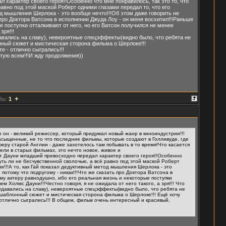
характер своего героя!!Особенно что мне понравилось, так это то, что
авно под этой маской Роберт одними глазами передал то, что его
од мышления Шерлока - это вообще нечто!!!Об этом даже говорить не
 про Доктора Ватсона в исполнении Джуда Лоу - он меня восхитил!!!Раньше
е поступки отталкивают от него, но его Ватсон получился не менее
зря!!!
авались на славу), невероятные спецэффекты(видно было, что ребята не
нный сюжет и мистическая сторона фильма о Шерлоке!!!
е - отлично сыгрались!!!
тую всем!!!И жду продолжения))
+
ды:
1
о он - великий режиссер, который придумал новый жанр в киноиндустрии!!!
асыщенные, не то что последние фильмы, которые создают в Голливуде, где
еру старой Англии - даже захотелось там побывать в то время!Что касается
ели в старых фильмах, это нечто новое, живое и
т Дауни младший превосходно передал характер своего героя!!Особенно
чуть ли не бесчувственной сволочью, а всё равно под этой маской Роберт
и!!!А то, как Гай показал дедуктивный метод мышления Шерлока - это
потому что подругому - никак!!!Что же сказать про Доктора Ватсона в
ому актеру равнодушно, ибо его реальная жизнь и некоторые поступки
м Холмс Дауни!!!Честно говоря, я не ожидала от него такого, а зря!!! Что
удавались на славу), невероятные спецэффекты(видно было, что ребята не
ешаблонный сюжет и мистическая сторона фильма о Шерлоке!!! Ещё хочу
 отлично сыгрались!!! В общем, фильм очень интересный и красивый,