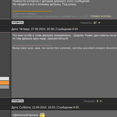
Полностю согласна с автором длинного этого сообщения
Но сводится все к полному де*рьму. Под конец..
У меня нет подписи!
Перед установкой подписи обязательно ознакомьтесь с п. 2.6-2.7
ПРАВИЛ ФОРУМА
+
Награды:
27
Дата: Четверг, 27.05.2010, 20:38 | Сообщение #
84
Что мне особо в этом фильме понравилось - Шерлок Холмс дал ответы на все з
то там дальше идти надо, просветляться!
Beatae plane aures, quae, non vocem foris sonsntem, sed intus auscultant veritatem docentem
+
Награды:
3
Дата: Суббота, 12.06.2010, 16:53 | Сообщение #
85
офигенский фильм