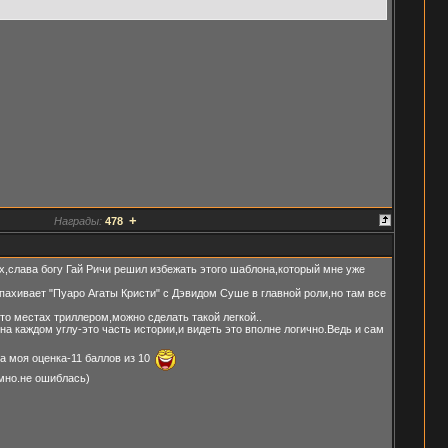
+
Награды:
478
х,слава богу Гай Ричи решил избежать этого шаблона,который мне уже
пахивает "Пуаро Агаты Кристи" с Дэвидом Суше в главной роли,но там все
-то местах триллером,можно сделать такой легкой..
а каждом углу-это часть истории,и видеть это вполне логично.Ведь и сам
а моя оценка-11 баллов из 10
умно.не ошиблась)