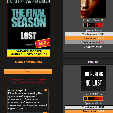
Mrs. Bass
Группа:
Свои
Сообщений:
1665
Репутация:
4686
Замечания:
40%
Статус:
Offline
kate_hg
Чат
Спойлеры и ссылки на другие
сайты в чате запрещены
Let it be
Группа:
Свои
Сообщений:
3682
Репутация:
5024