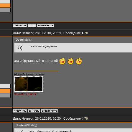
Дата: Четверг, 28.01.2010, 20:19 | Сообщение #
78
Quote
(
Evik
)
Такой весь дерзкий
ага и брутальный, с щетиной
Nobody loves no one
♥SKate TEAM♥
Дата: Четверг, 28.01.2010, 20:20 | Сообщение #
79
Quote
(
((SKate))
)
ага и брутальный, с щетиной