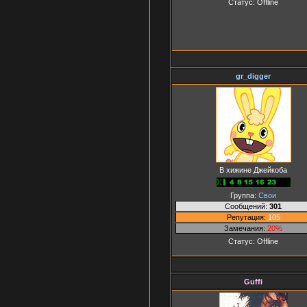
Статус:
Offline
gr_digger
В хижине Джейкоба
Группа:
Свои
Сообщений:
301
Репутация:
105
Замечания:
20%
Статус:
Offline
Guffi