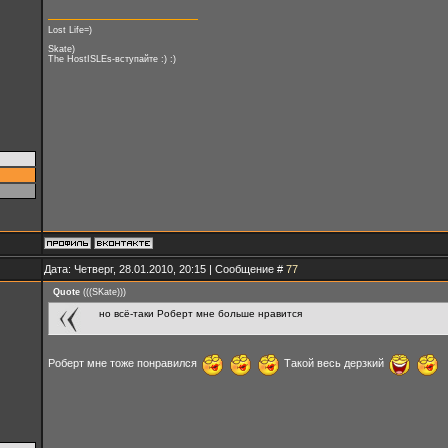
Lost Life=)
Skate)
The HostISLEs-вступайте :) :)
Дата: Четверг, 28.01.2010, 20:15 | Сообщение #
77
Quote
(
((SKate))
)
но всё-таки Роберт мне больше нравится
Роберт мне тоже понравился
Такой весь дерзкий