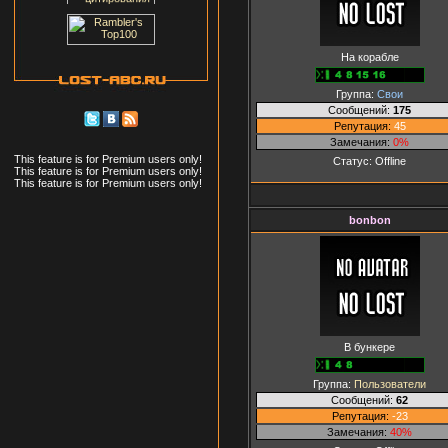
На корабле
Группа:
Свои
Сообщений:
175
Репутация:
45
Замечания:
0%
This feature is for Premium users only!
Статус:
Offline
This feature is for Premium users only!
This feature is for Premium users only!
bonbon
В бункере
Группа:
Пользователи
Сообщений:
62
Репутация:
-23
Замечания:
40%