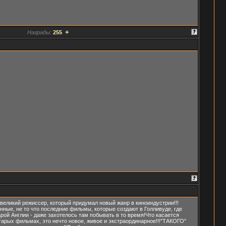
+
Награды:
255
 великий режиссер, который придумал новый жанр в киноиндустрии!!!
ные, не то что последние фильмы, которые создают в Голливуде, где
рой Англии - даже захотелось там побывать в то время!Что касается
старых фильмах, это нечто новое, живое и экстраординарное!!!"ТАКОГО"