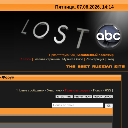
Пятница, 07.08.2026, 14:14
Приветствую Вас,
Безбилетный пассажир
7 сезон
|
Главная страница
|
Музыка Online
|
Регистрация
|
Вход
 - Форум
[
Новые сообщения
·
Участники
·
Правила форума
·
Поиск
·
RSS
]