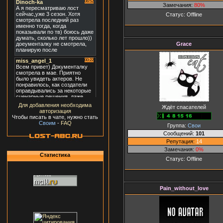
Замечания:
80%
Статус:
Offline
Grace
Для добавления необходима
Ждёт спасателей
авторизация
Чтобы писать в чате, нужно стать
Своим
-
FAQ
Группа:
Свои
Сообщений:
101
Репутация:
14
Замечания:
0%
Статистика
Статус:
Offline
Pain_without_love