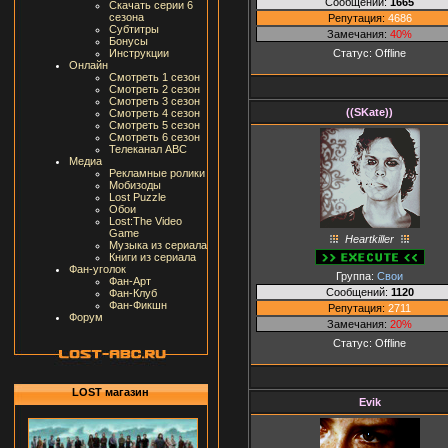
Сообщений:
1665
Скачать серии 6
сезона
Репутация:
4686
Субтитры
Замечания:
40%
Бонусы
Статус:
Offline
Инструкции
Онлайн
Смотреть 1 сезон
Смотреть 2 сезон
Смотреть 3 сезон
((SKate))
Смотреть 4 сезон
Смотреть 5 сезон
Смотреть 6 сезон
Телеканал ABC
Медиа
Рекламные ролики
Мобизоды
Lost Puzzle
Обои
Lost:The Video
Game
Heartkiller
Музыка из сериала
Книги из сериала
Фан-уголок
Группа:
Свои
Фан-Арт
Сообщений:
1120
Фан-Клуб
Фан-Фикшн
Репутация:
2711
Форум
Замечания:
20%
Статус:
Offline
LOST магазин
Evik