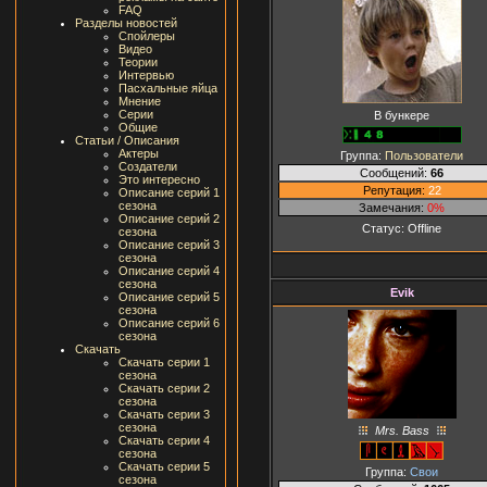
FAQ
Разделы новостей
Спойлеры
Видео
Теории
Интервью
Пасхальные яйца
Мнение
Серии
В бункере
Общие
Статьи / Описания
Актеры
Группа:
Пользователи
Создатели
Сообщений:
66
Это интересно
Репутация:
22
Описание серий 1
сезона
Замечания:
0%
Описание серий 2
Статус:
Offline
сезона
Описание серий 3
сезона
Описание серий 4
сезона
Evik
Описание серий 5
сезона
Описание серий 6
сезона
Скачать
Скачать серии 1
сезона
Скачать серии 2
сезона
Скачать серии 3
сезона
Mrs. Bass
Скачать серии 4
сезона
Скачать серии 5
Группа:
Свои
сезона