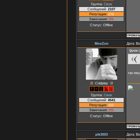
Группа:
Свои
Сообщений:
2107
Репутация:
270
Замечания:
0%
Статус:
Offline
MooZon
Дата: В
Quote
(
так ем
Coldplay
Группа:
Свои
Сообщений:
4541
Репутация:
110
Замечания:
0%
Статус:
Offline
pik3003
Дата: В