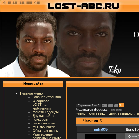
О
Меню сайта
Главное меню
Главная страница
О сериале
LOST на
3
Страница
3
из
3
«
1
2
мобильный
Модератор форума:
Rendering
Магазин одежды
Форум
»
Обо всём...
»
Другие сериалы и 
Друзья сайта
Конкурсы
Час-пик 3
Гостевая книга
Мы ВКонтакте
miha935
Дата: Пя
Обратная связь
Размещение
Quote
(
рекламы на сайте