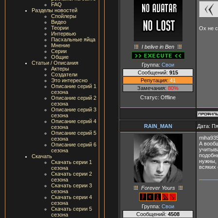
FAQ
Разделы новостей
Спойлеры
Видео
Теории
Ох не с
Интервью
Пасхальные яйца
Мнение
I belive in Ben
Серии
Общие
Статьи / Описания
Группа:
Свои
Актеры
Сообщений:
915
Создатели
Репутация:
41
Это интересно
Описание серий 1
Замечания:
80%
сезона
Статус:
Offline
Описание серий 2
сезона
Описание серий 3
сезона
Описание серий 4
RAIN_MAN
Дата: Пя
сезона
Описание серий 5
miha935
сезона
А вообщ
Описание серий 6
учитыва
сезона
подобны
Скачать
нужны, 
Скачать серии 1
всяких
сезона
Скачать серии 2
сезона
Скачать серии 3
Forever Yours
сезона
Скачать серии 4
сезона
Группа:
Свои
Скачать серии 5
Сообщений:
4508
сезона