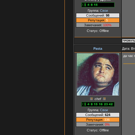
Группа:
Свои
Сообщений:
98
Репутация:
5
Замечания:
100%
Статус:
Offline
Pasta
Дата: Вт
да час
chef
Группа:
Свои
Сообщений:
624
Репутация:
336
Замечания:
0%
Статус:
Offline