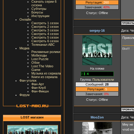
Скачать серии 6
Репутация:
260
сезона
Замечания:
40%
Субтитры
Бонусы
Статус:
Offline
Инструкции
Онлайн
Смотреть 1 сезон
Смотреть 2 сезон
Смотреть 3 сезон
sergey-16
Дата: Че
Смотреть 4 сезон
Смотреть 5 сезон
Прикол
Смотреть 6 сезон
Телеканал ABC
Медиа
Eko!!!
Рекламные ролики
Мобизоды
Lost Puzzle
Обои
Lost:The Video
На пляже
Game
Музыка из сериала
Книги из сериала
Группа:
Пользователи
Фан-уголок
Фан-Арт
Сообщений:
28
Фан-Клуб
Репутация:
5
Фан-Фикшн
Замечания:
0%
Форум
Статус:
Offline
MooZon
Дата: Че
LOST магазин
Мну не
чтоб ег