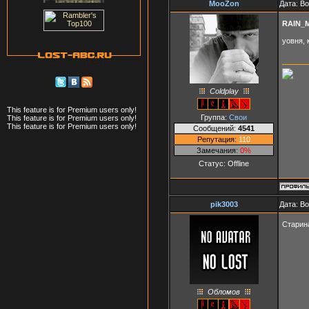
MooZon
Дата: Во
RAIN_
уовня,
Coldplay
This feature is for Premium users only!
Группа:
Свои
This feature is for Premium users only!
This feature is for Premium users only!
Сообщений:
4541
Репутация:
110
Замечания:
0%
Статус:
Offline
pik3003
Дата: В
Старина
Обломов