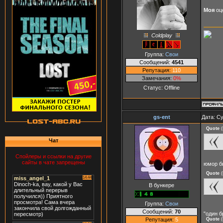
Моя
оце
Coldplay
Группа:
Свои
Сообщений:
4541
Репутация:
110
Замечания:
0%
Статус:
Offline
gs-ent
Дата: Су
Quote
(
Чат
Спойлеры и ссылки на другие
сайты в чате запрещены
юмор б
Quote
(
В бункере
Группа:
Свои
Сообщений:
70
"один б
Репутация:
5
Quote
(