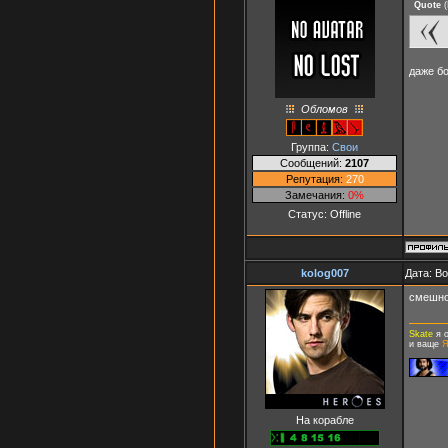
Quote
(
даже б
Обломов
Группа:
Свои
Сообщений:
2107
Репутация:
270
Замечания:
0%
Статус:
Offline
kolog007
Дата: В
смешн
Skate
я 
и ваще
Я
На корабле