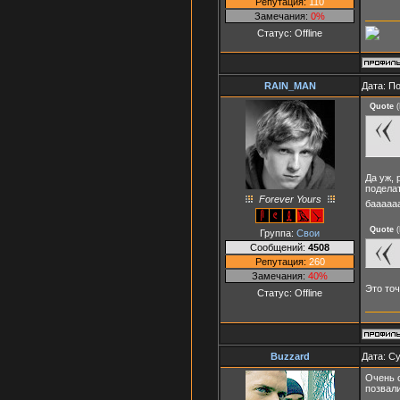
Репутация:
110
Замечания:
0%
Статус:
Offline
RAIN_MAN
Дата: П
Quote
(
Да уж, 
поделат
Forever Yours
бааааа
Quote
(
Группа:
Свои
Сообщений:
4508
Репутация:
260
Замечания:
40%
Это точ
Статус:
Offline
Buzzard
Дата: Су
Очень 
позвали