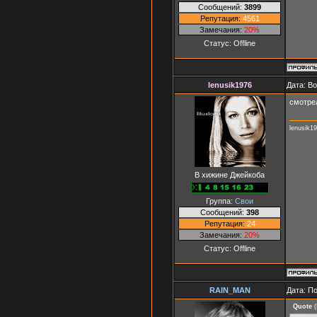
Сообщений:
3899
Репутация:
4561
Замечания:
20%
Статус:
Offline
lenusik1976
Дата: В
смотрел
lenusik1
В хижине Джейкоба
Группа:
Свои
Сообщений:
398
Репутация:
24
Замечания:
20%
Статус:
Offline
RAIN_MAN
Дата: П
Quote
(