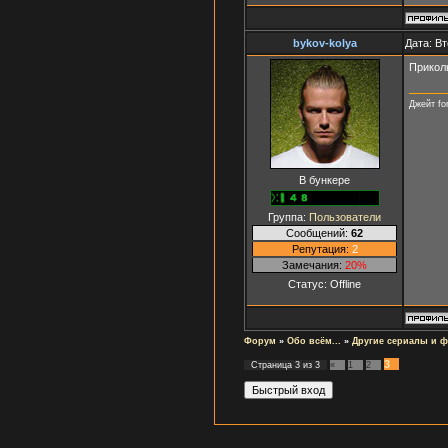
bykov-kolya
Дата: Вт
Прикол
Джейт for
В бункере
Группа:
Пользователи
Сообщений:
62
Репутация:
2
Замечания:
20%
Статус:
Offline
Форум
»
Обо всём...
»
Другие сериалы и 
3
Страница
3
из
3
«
1
2