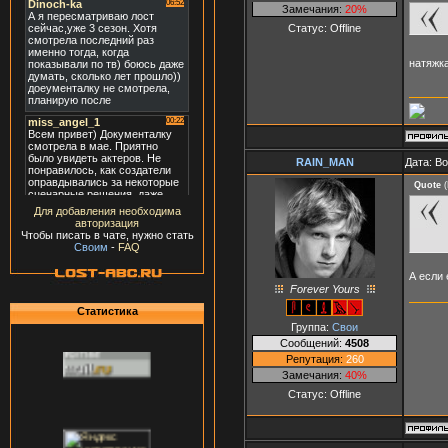
Замечания:
20%
Статус:
Offline
натяжк
RAIN_MAN
Дата: В
Quote
(
Для добавления необходима
авторизация
Чтобы писать в чате, нужно стать
Своим
-
FAQ
А если 
Forever Yours
Статистика
Группа:
Свои
Сообщений:
4508
Репутация:
260
Замечания:
40%
Статус:
Offline