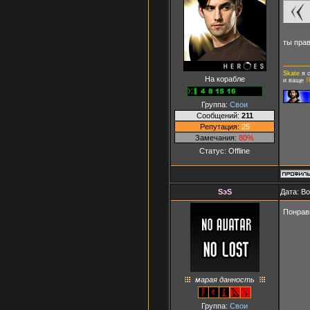
ты пра
Skate
я 
На корабле
и ваще
Я
Группа:
Свои
Сообщений:
211
Репутация:
25
Замечания:
80%
Статус:
Offline
SэS
Дата: В
Понрави
марая данность
Группа:
Свои