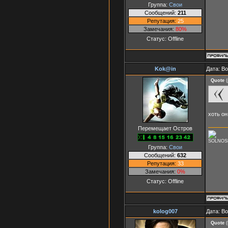
Группа:
Свои
Сообщений:
211
Репутация:
25
Замечания:
80%
Статус:
Offline
Kok@in
Дата: В
Quote
(
хоть о
Перемещает Остров
SOLNOS
Группа:
Свои
Сообщений:
632
Репутация:
33
Замечания:
0%
Статус:
Offline
kolog007
Дата: В
Quote
(