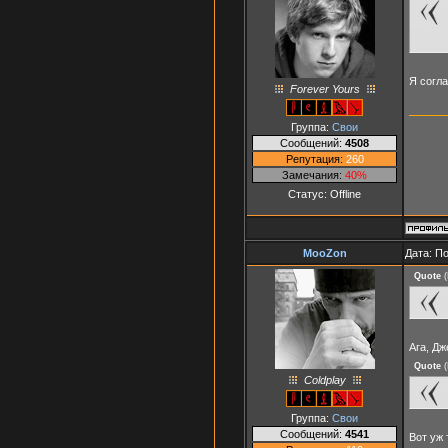
Я согл
Forever Yours
Группа:
Свои
Сообщений:
4508
Репутация:
260
Замечания:
40%
Статус:
Offline
MooZon
Дата: П
Quote
(
Ага, Д
Quote
(
Coldplay
Группа:
Свои
Сообщений:
4541
Вот уж