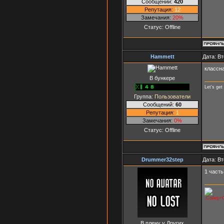
Сообщений:
420
Репутация:
12
Замечания:
20%
Статус:
Offline
Hammett
Дата: Вт
классн
В бункере
Let's get
Группа:
Пользователи
Сообщений:
60
Репутация:
1
Замечания:
0%
Статус:
Offline
Drummer32step
Дата: Вт
1 часть
.Сойер+С
В плену у Других