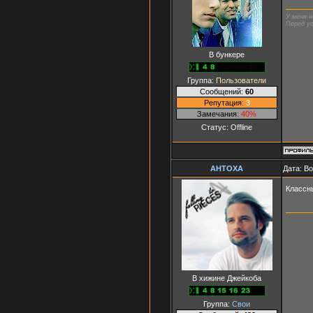
У меня н
Перед ус
В бункере
Группа:
Пользователи
Сообщений:
60
Репутация:
3
Замечания:
40%
Статус:
Offline
AHTOXA
Дата: В
Классн
В хижине Джейкоба
Группа:
Свои