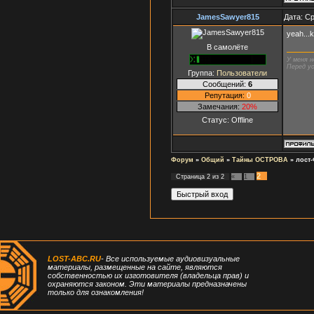
JamesSawyer815
Дата: Ср
yeah...
В самолёте
У меня н
Перед ус
Группа:
Пользователи
Сообщений:
6
Репутация:
0
Замечания:
20%
Статус:
Offline
Форум
»
Общий
»
Тайны ОСТРОВА
»
лост
2
Страница
2
из
2
«
1
LOST-ABC.RU
- Все используемые аудиовизуальные
материалы, размещенные на сайте, являются
собственностью их изготовителя (владельца прав) и
охраняются законом. Эти материалы предназначены
только для ознакомления!