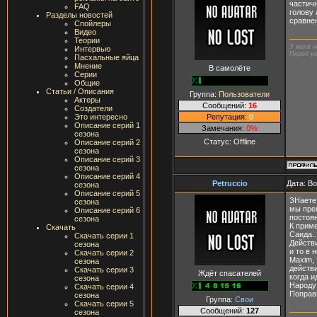
частичн
FAQ
голову 
Разделы новостей
сравне
Спойлеры
Видео
Теории
У меня н
Интервью
Перед ус
Пасхальные яйца
Мнение
В самолёте
Серии
Общие
Статьи / Описания
Группа:
Пользователи
Актеры
Сообщений:
16
Создатели
Репутация:
0
Это интересно
Описание серий 1
Замечания:
0%
сезона
Статус:
Offline
Описание серий 2
сезона
Описание серий 3
сезона
Описание серий 4
Petruccio
Дата: В
сезона
Описание серий 5
ЗНаете,
сезона
мы пре
Описание серий 6
постоян
сезона
К приме
Скачать
Саида..
Скачать серии 1
Действи
сезона
и то в 
Скачать серии 2
Maxim, 
сезона
действи
Скачать серии 3
Ждёт спасателей
когда и
сезона
Народу 
Скачать серии 4
Поправь
сезона
Группа:
Свои
Скачать серии 5
Сообщений:
127
сезона