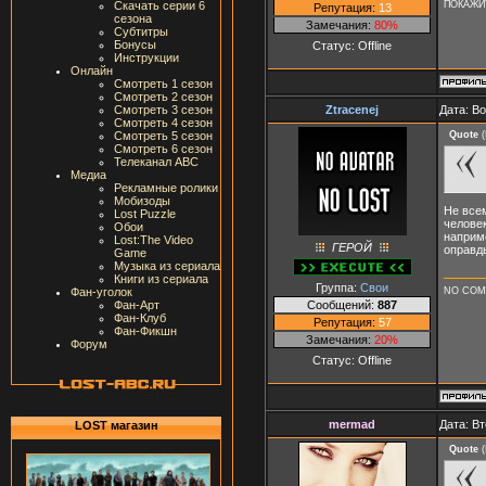
ПОКАЖИТ
Скачать серии 6
Репутация:
13
сезона
Замечания:
80%
Субтитры
Бонусы
Статус:
Offline
Инструкции
Онлайн
Смотреть 1 сезон
Смотреть 2 сезон
Ztracenej
Дата: В
Смотреть 3 сезон
Смотреть 4 сезон
Quote
(
Смотреть 5 сезон
Смотреть 6 сезон
Телеканал ABC
Медиа
Рекламные ролики
Мобизоды
Не всем
Lost Puzzle
человек
Обои
наприме
Lost:The Video
ГЕРОЙ
оправды
Game
Музыка из сериала
Книги из сериала
Группа:
Свои
NO CO
Фан-уголок
Сообщений:
887
Фан-Арт
Фан-Клуб
Репутация:
57
Фан-Фикшн
Замечания:
20%
Форум
Статус:
Offline
mermad
Дата: Вт
LOST магазин
Quote
(