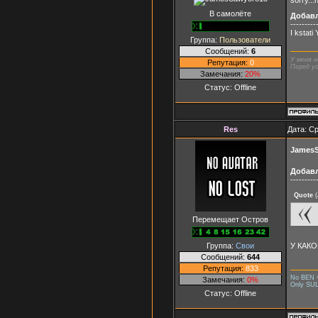
В самолёте
Добав
---------
I kstati
Группа:
Пользователи
Сообщений:
6
У меня н
Репутация:
0
Перед ус
Замечания:
20%
Статус:
Offline
Res
Дата: Ср
JamesS
Добав
---------
Quote
(
Перемещает Остров
Группа:
Свои
У КАК
Сообщений:
644
Репутация:
833
No BEN 
Замечания:
0%
Only SU
Статус:
Offline