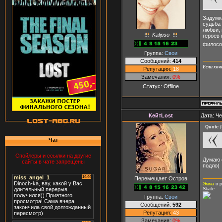
Задумка
судьба 
любви, 
Kalipso
героев 
филосо
Группа:
Свои
Сообщений:
414
Если хоч
Репутация:
18
Замечания:
0%
Статус:
Offline
КейтLost
Дата: Че
Quote
(
Чат
Спойлеры и ссылки на другие
Думаю 
сайты в чате запрещены
подло(
Перемещает Остров
Эмма
в р
Skate
Группа:
Свои
Сообщений:
592
Репутация:
43
Замечания:
0%