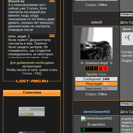
Статус:
Offline
Julie19
Дата: Су
Quote
(
Согласн
третий 
Подлос
Для добавления необходима
Untaimed Angel
авторизация
Чтобы писать в чате, нужно стать
Своим
-
FAQ
Группа:
Свои
Сообщений:
1466
Репутация:
98
Замечания:
0%
Статистика
Статус:
Offline
JamesSawyer815
Дата: Ср
A ashe k
organiza
В самолёте
filmov v
svoya k
1000000