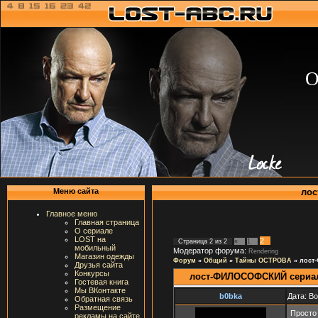
О
лос
Меню сайта
Главное меню
Главная страница
О сериале
LOST на
2
Страница
2
из
2
«
1
мобильный
Модератор форума:
Rendering
Магазин одежды
Форум
»
Общий
»
Тайны ОСТРОВА
»
лост
Друзья сайта
Конкурсы
лост-ФИЛОСОФСКИЙ сериа
Гостевая книга
Мы ВКонтакте
b0bka
Дата: В
Обратная связь
Размещение
Просто 
рекламы на сайте