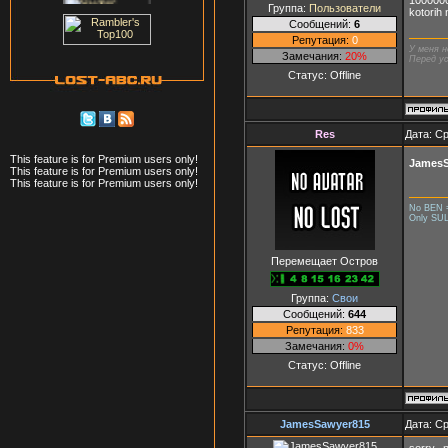
Группа:
Пользователи
kotorih
Сообщений:
6
Репутация:
0
У меня н
Замечания:
20%
Перед ус
Статус:
Offline
Res
Дата: Ср
This feature is for Premium users only!
JamesS
This feature is for Premium users only!
This feature is for Premium users only!
No BEN 
Only SU
Перемещает Остров
Группа:
Свои
Сообщений:
644
Репутация:
833
Замечания:
0%
Статус:
Offline
JamesSawyer815
Дата: Ср
sorry...