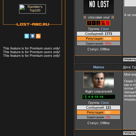
А чё ло
chocolate soul
Группа:
Свои
Сообщений:
1773
Репутация:
5959
Замечания:
40%
This feature is for Premium users only!
Статус:
Offline
This feature is for Premium users only!
This feature is for Premium users only!
Matros
Дата: Ср
Моя ве
Генри Г
как и п
потом Г
Ждёт спасателей
прощаль
возмож
пещеры,
Группа:
Свои
Сообщений:
121
Репутация:
362
Замечания:
0%
Статус:
Offline