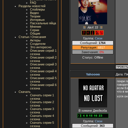
FAQ
Разделы новостей
Спойлеры
Видео
Теории
Интервью
Пасхальные яйца
Мнение
AleX 33
Серии
Общие
Статьи / Описания
Группа:
Свои
Актеры
Сообщений:
1764
Создатели
Это интересно
Репутация:
6817
Описание серий 1
Замечания:
0%
сезона
Статус:
Offline
Описание серий 2
сезона
Описание серий 3
сезона
Описание серий 4
Yahooею
Дата: Пя
сезона
Описание серий 5
генри г
сезона
говорит
Описание серий 6
если Бэ
сезона
что в м
Скачать
Скачать серии 1
хотя он
сезона
Скачать серии 2
сезона
Скачать серии 3
В хижине Джейкоба
сезона
Скачать серии 4
сезона
Группа:
Свои
Скачать серии 5
Сообщений:
363
сезона