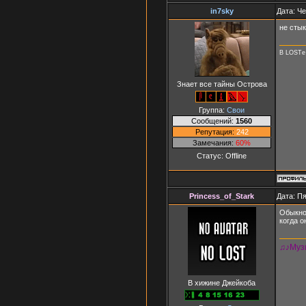
in7sky
Дата: Че
не стык
В LOSTе 
Знает все тайны Острова
Группа:
Свои
Сообщений:
1560
Репутация:
242
Замечания:
60%
Статус:
Offline
Princess_of_Stark
Дата: Пя
Обыкнов
когда о
♫♪Музы
В хижине Джейкоба