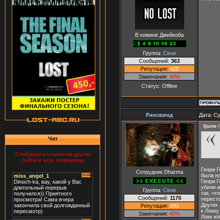
В хижине Джейкоба
Группа:
Свои
Сообщений:
363
Репутация:
420
Замечания:
40%
Статус:
Offline
Ринсвинд
Дата: Су
Quote
(
Чат
Спойлеры и ссылки на другие
сайты в чате запрещены
Генри Г
Сотрудник Dharma
была на
Генри Г
убили и
Группа:
Свои
так, чт
Сообщений:
1170
переста
Других 
Репутация:
293
к Локку
Замечания:
40%
Локк и