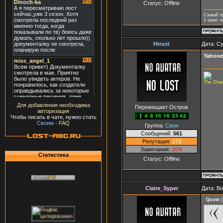
Статус:
Offline
Самый т
1 шанс н
Hrrust
Дата: Су
Yahoo
The Dharm
Для добавления необходима
Перемещает Остров
авторизация
Чтобы писать в чате, нужно стать
Своим
-
FAQ
Группа:
Свои
Сообщений:
561
Репутация:
273
Замечания:
20%
Статистика
Статус:
Offline
Claire_Syper
Дата: В
Quote
(