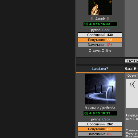
Jacob
Группа:
Свои
Сообщений:
430
Репутация:
388
Замечания:
0%
Статус:
Offline
LastLost7
Дата: Вт
Quote
(
В хижине Джейкоба
Генри,
очень 
Группа:
Свои
Сообщений:
262
Репутация:
473
У меня н
Перед ус
Замечания:
0%
Пока зна