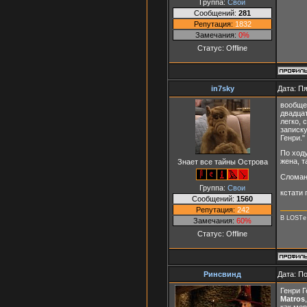
Группа:
Свои
Сообщений:
281
Репутация:
1832
Замечания:
0%
Статус:
Offline
in7sky
Дата: Пя
вообще 
двадца
легко, 
записку
Генри."
По ходу
жена, т
Знает все тайны Острова
Сломан
Группа:
Свои
кстати 
Сообщений:
1560
Репутация:
242
В LOSTе 
Замечания:
60%
Статус:
Offline
Ринсвинд
Дата: П
Генри Г
Matros
как мер