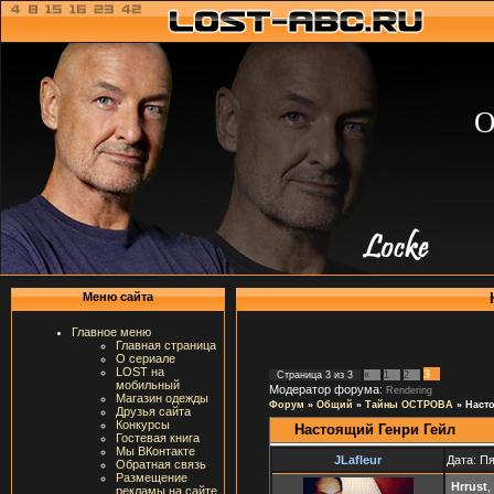
О
Меню сайта
Главное меню
Главная страница
О сериале
LOST на
3
Страница
3
из
3
«
1
2
мобильный
Модератор форума:
Rendering
Магазин одежды
Форум
»
Общий
»
Тайны ОСТРОВА
»
Наст
Друзья сайта
Конкурсы
Настоящий Генри Гейл
Гостевая книга
Мы ВКонтакте
JLafleur
Дата: Пя
Обратная связь
Размещение
Hrrust
,
рекламы на сайте