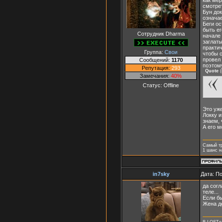
смотрет
Бун док
означае
Беги ос
быть ег
Сотрудник Dharma
начале 
заглаты
практич
Группа:
Свои
чтобы с
провел 
Сообщений:
1170
поэтом
Репутация:
293
Quote
(
Замечания:
40%
Статус:
Offline
Это уже
Локку и
знаем, 
А его м
Самый т
1 шанс н
in7sky
Дата: П
да согл
теле...
Если бы
Жена де
В LOSTе 