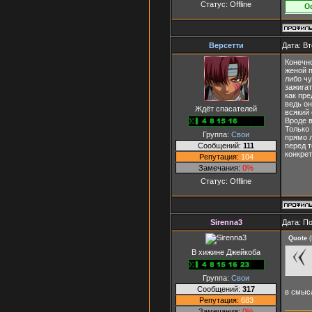
Статус:
Offline
Версетти
Дата: Вт
Конечно
женой п
либо чу
зажигат
как пре
ведь он
Ждёт спасателей
всякий 
Вроде в
Только 
Группа:
Свои
прямо л
Сообщений:
111
перед т
конкре
Репутация:
104
Замечания:
0%
Статус:
Offline
Sirenna3
Дата: П
Quote
(
В хижине Джейкоба
Группа:
Свои
Сообщений:
317
в смысл
Репутация:
683
Замечания:
0%