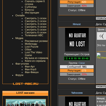
Скачать серии 6
Репутация:
420
сезона
Замечания:
40%
Субтитры
Бонусы
Статус:
Offline
Инструкции
Онлайн
Смотреть 1 сезон
Смотреть 2 сезон
Смотреть 3 сезон
Hrrust
Дата: Су
Смотреть 4 сезон
Смотреть 5 сезон
Quote
(
Смотреть 6 сезон
Телеканал ABC
Медиа
Рекламные ролики
Мобизоды
Это ты
Lost Puzzle
Обои
Lost:The Video
Перемещает Остров
Game
The Dharm
Музыка из сериала
Книги из сериала
Группа:
Свои
Фан-уголок
Фан-Арт
Сообщений:
561
Фан-Клуб
Репутация:
273
Фан-Фикшн
Замечания:
20%
Форум
Статус:
Offline
Yahooею
Дата: Су
LOST магазин
Hrrust
,
а еще м
я не по