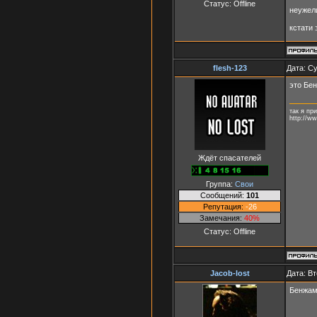
Статус:
Offline
неужели
кстати 
flesh-123
Дата: Су
это Бен
так я пр
http://w
Ждёт спасателей
Группа:
Свои
Сообщений:
101
Репутация:
-26
Замечания:
40%
Статус:
Offline
Jacob-lost
Дата: Вт
Бенжам