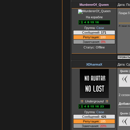
MurdererOf_Queen
Дата: П
Генри 
На корабле
If i never m
Группа:
Свои
Сообщений:
171
Репутация:
100
Замечания:
0%
Статус:
Offline
XDharmaX
Дата: Ср
Quote
(
2 сезо
Underground
Добав
---------
Группа:
Свои
Quote
(
Сообщений:
425
Репутация:
185
Замечания:
20%