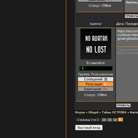
Любовь 
Статус:
Offline
bamrur
Дата: Понедел
https://accoun
continue=ht
gmail-global
У меня нет по
Перед установ
В самолёте
Группа:
Пользователи
Сообщений:
11
Репутация:
0
Замечания:
0%
Статус:
Offline
Форум
»
Общий
»
Тайны ОСТРОВА
»
Наст
3
Страница
3
из
3
«
1
2