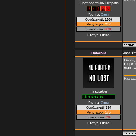
Знает все тайны Острова
Группа:
Свои
Сообщений:
1560
Репутация:
242
Замечания:
60%
Статус:
Offline
Franciska
Дата: Вт
Оооой, 
Генри Г
есть то
Наш зак
На корабле
Группа:
Свои
Сообщений:
194
Репутация:
175
Замечания:
0%
Статус:
Offline