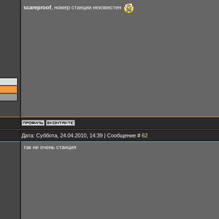
scareproof
, номер станции неизвестен
Дата: Суббота, 24.04.2010, 14:39 | Сообщение #
62
так не очень станция