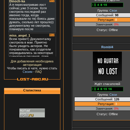
Группа:
Свои
Сообщений:
98
Репутация:
8
Замечания:
0%
Статус:
Offline
Rombl4
Для добавления необходима
авторизация
Чтобы писать в чате, нужно стать
Своим
-
FAQ
Ждёт спасателей
Статистика
Группа:
Свои
Сообщений:
126
Репутация:
3
Замечания:
0%
Статус:
Offline