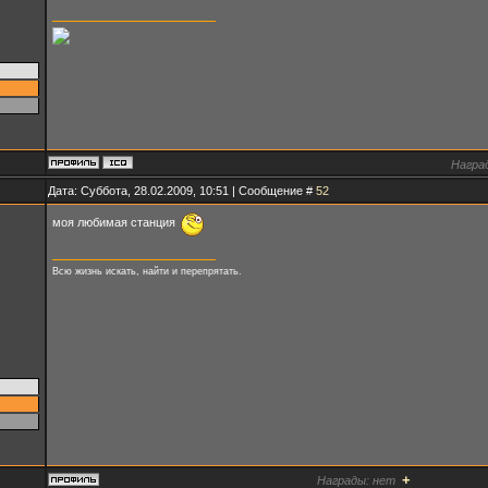
Награ
Дата: Суббота, 28.02.2009, 10:51 | Сообщение #
52
моя любимая станция
Всю жизнь искать, найти и перепрятать.
+
Награды:
нет