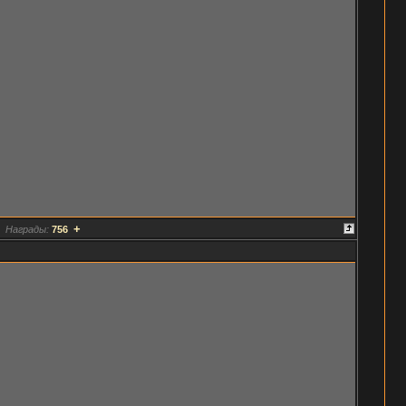
+
Награды:
756