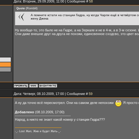
Дата: Вторник, 29.09.2009, 11:00 | Сообщение #
58
Quote
(
Rombl4
)
А помните кстати на станции Гидра, ну когда Чарли ещё в четвёртом се
жену Джека
Ну вообще-то, это было не на Гидре, а на Зеркале и не в 4-м, а в 3-м сезоне.
Они даже внешне друг на друга не похожи, единсвенное сходсво, это цвет во
Дата: Четверг, 08.10.2009, 17:00 | Сообщение #
59
А ну да точно всё пересмотрел. Они на самом деле непохожи
Я просто 
Добавлено
(08.10.2009, 17:00)
---------------------------------------------
Народ, а никто не знает какой номер у станции Гидра???
-_- Lost Жил, Жив и будет Жить-_-