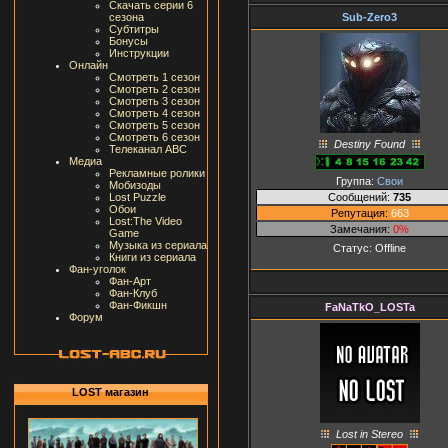
Скачать серии 6
Sub-Zero3
сезона
Субтитры
Бонусы
Инструкции
Онлайн
Смотреть 1 сезон
Смотреть 2 сезон
Смотреть 3 сезон
Смотреть 4 сезон
Смотреть 5 сезон
Смотреть 6 сезон
Destiny Found
Телеканал ABC
Медиа
Рекламные ролики
Группа:
Свои
Мобизоды
Сообщений:
735
Lost Puzzle
Обои
Репутация:
663
Lost:The Video
Замечания:
0%
Game
Музыка из сериала
Статус:
Offline
Книги из сериала
Фан-уголок
Фан-Арт
Фан-Клуб
Фан-Фикшн
FaNaTkO_LOSTa
Форум
LOST магазин
Lost in Stereo