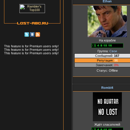
Ethan
На корабле
This feature is for Premium users only!
This feature is for Premium users only!
Группа:
Свои
This feature is for Premium users only!
Сообщений:
167
Репутация:
96
Замечания:
0%
Статус:
Offline
Rombl4
Ждёт спасателей