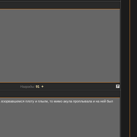
+
Награды:
91
на взорвавшемся плоту и плыли, то мимо акула проплывала и на ней был