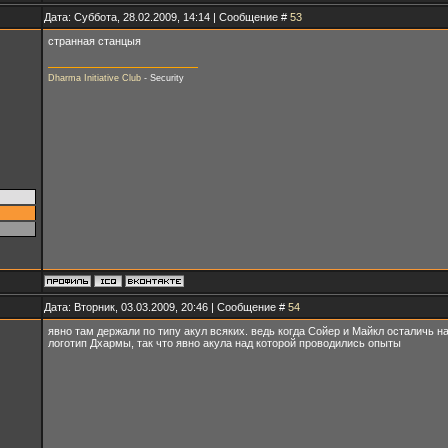
Дата: Суббота, 28.02.2009, 14:14 | Сообщение #
53
странная станцыя
Dharma Initiative Club
- Security
Дата: Вторник, 03.03.2009, 20:46 | Сообщение #
54
явно там держали по типу акул всяких. ведь когда Сойер и Майкл осталичь 
логотип Дхармы, так что явно акула над которой проводились опыты