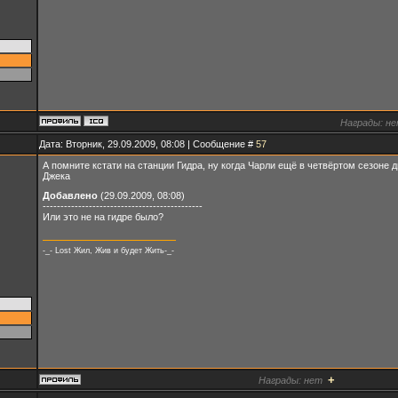
Награды:
не
Дата: Вторник, 29.09.2009, 08:08 | Сообщение #
57
А помните кстати на станции Гидра, ну когда Чарли ещё в четвёртом сезоне дв
Джека
Добавлено
(29.09.2009, 08:08)
---------------------------------------------
Или это не на гидре было?
-_- Lost Жил, Жив и будет Жить-_-
+
Награды:
нет