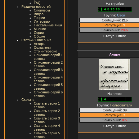
FAQ
На корабле
Разделы новостей
Спойлеры
Видео
Группа:
Свои
Теории
Сообщений:
215
Интервью
Репутация:
9
Пасхальные яйца
Мнение
Замечания:
20%
Серии
Статус:
Offline
Общие
Статьи / Описания
Актеры
Создатели
Это интересно
Андре
Описание серий 1
сезона
Описание серий 2
сезона
Описание серий 3
сезона
Описание серий 4
сезона
Описание серий 5
сезона
Описание серий 6
На пляже
сезона
Скачать
Скачать серии 1
Группа:
Пользователи
сезона
Сообщений:
39
Скачать серии 2
сезона
Репутация:
3
Скачать серии 3
Замечания:
0%
сезона
Скачать серии 4
Статус:
Offline
сезона
Скачать серии 5
сезона