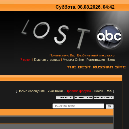
Суббота, 08.08.2026, 04:42
Приветствую Вас,
Безбилетный пассажир
7 сезон
|
Главная страница
|
Музыка Online
|
Регистрация
|
Вход
[
Новые сообщения
·
Участники
·
Правила форума
·
Поиск
·
RSS
]