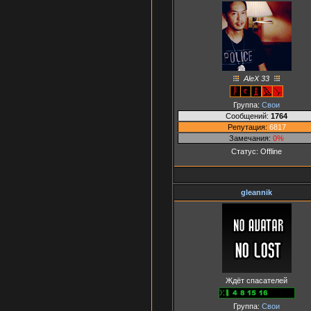
AleX 33
Группа:
Свои
Сообщений:
1764
Репутация:
6817
Замечания:
0%
Статус:
Offline
gleannik
Ждёт спасателей
Группа:
Свои