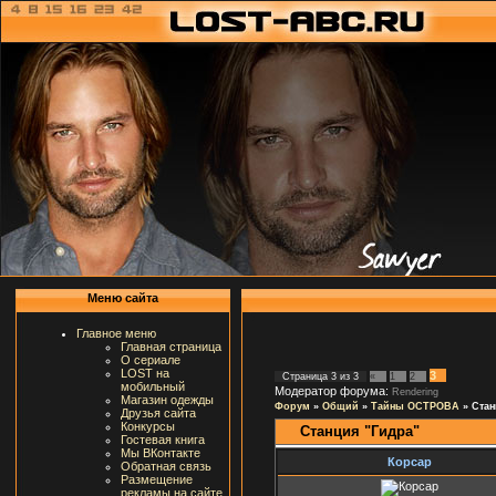
Меню сайта
Главное меню
Главная страница
О сериале
LOST на
3
Страница
3
из
3
«
1
2
мобильный
Модератор форума:
Rendering
Магазин одежды
Форум
»
Общий
»
Тайны ОСТРОВА
»
Стан
Друзья сайта
Конкурсы
Станция "Гидра"
Гостевая книга
Мы ВКонтакте
Корсар
Обратная связь
Размещение
рекламы на сайте