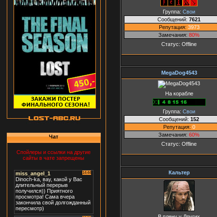
Группа:
Свои
Сообщений:
7621
Репутация:
3973
Замечания:
80%
Статус:
Offline
MegaDog4543
На корабле
Группа:
Свои
Сообщений:
152
Репутация:
0
Замечания:
60%
Чат
Статус:
Offline
Спойлеры и ссылки на другие
сайты в чате запрещены
Кальтер
В плену у Других