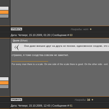
+
Награды:
нет
Дата: Четверг, 15.10.2009, 01:20 | Сообщение #
60
Quote
(
Ethan
)
Они даже внешне друг на друга не похожи, единсвенное сходсво, это 
странно, я тоже сходства совсем не заметил.
For every man there is a scale. On one side of the scale there is good. On the other side - evil.
+
Награды:
16
Дата: Четверг, 15.10.2009, 12:43 | Сообщение #
61