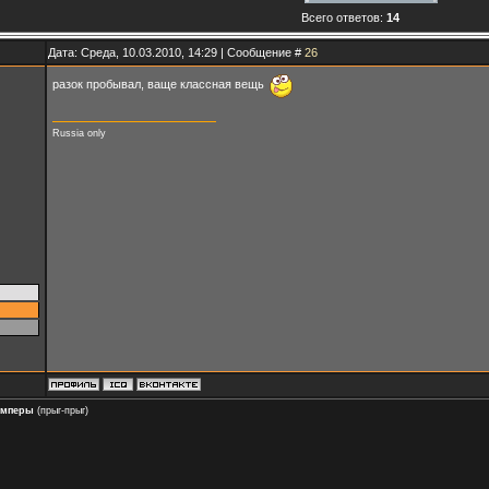
Всего ответов:
14
Дата: Среда, 10.03.2010, 14:29 | Сообщение #
26
разок пробывал, ваще классная вещь
Russia only
амперы
(прыг-прыг)