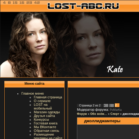
Меню сайта
Главное меню
Главная страница
О сериале
LOST на
2
Страница
2
из
2
«
1
мобильный
Модератор форума:
PoMarKa
Магазин одежды
Форум
»
Обо всём...
»
Спорт
»
джоллидж
Друзья сайта
Конкурсы
джоллиджамперы
Гостевая книга
Мы ВКонтакте
Обратная связь
Размещение
рекламы на сайте