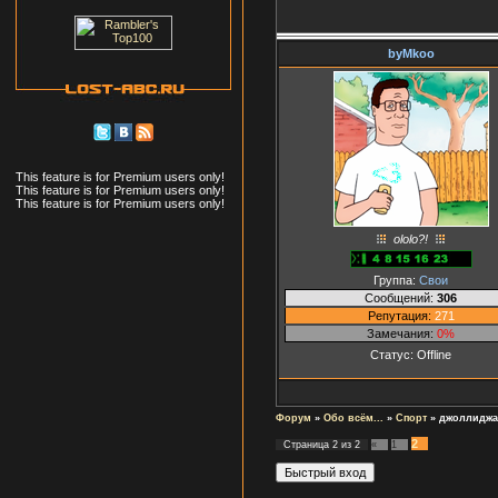
byMkoo
This feature is for Premium users only!
This feature is for Premium users only!
This feature is for Premium users only!
ololo?!
Группа:
Свои
Сообщений:
306
Репутация:
271
Замечания:
0%
Статус:
Offline
Форум
»
Обо всём...
»
Спорт
»
джоллидж
2
Страница
2
из
2
«
1