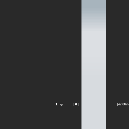
1
.
да
[
6
]
[42.86%