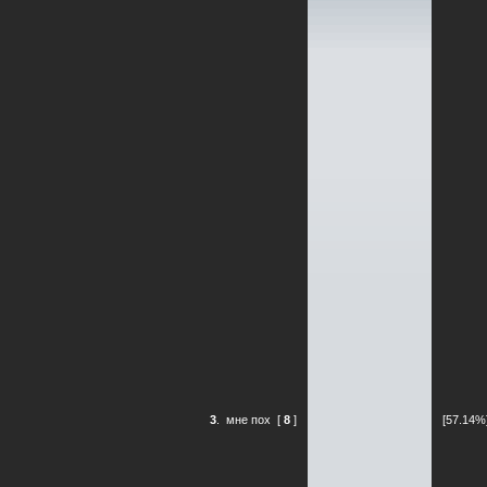
3
.
мне пох
[
8
]
[57.14%