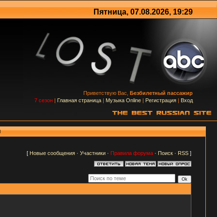
Пятница, 07.08.2026, 19:29
Приветствую Вас,
Безбилетный пассажир
7 сезон
|
Главная страница
|
Музыка Online
|
Регистрация
|
Вход
м
[
Новые сообщения
·
Участники
·
Правила форума
·
Поиск
·
RSS
]