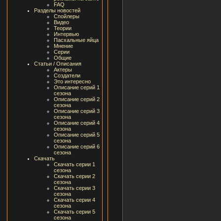
FAQ
Разделы новостей
Спойлеры
Видео
Теории
Интервью
Пасхальные яйца
Мнение
Серии
Общие
Статьи / Описания
Актеры
Создатели
Это интересно
Описание серий 1
сезона
Описание серий 2
сезона
Описание серий 3
сезона
Описание серий 4
сезона
Описание серий 5
сезона
Описание серий 6
сезона
Скачать
Скачать серии 1
сезона
Скачать серии 2
сезона
Скачать серии 3
сезона
Скачать серии 4
сезона
Скачать серии 5
сезона