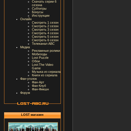
Скачать серии 6
сезона
Субтитры
Бонусы
Инструкции
Онлайн
Смотреть 1 сезон
Смотреть 2 сезон
Смотреть 3 сезон
Смотреть 4 сезон
Смотреть 5 сезон
Смотреть 6 сезон
Телеканал ABC
Медиа
Рекламные ролики
Мобизоды
Lost Puzzle
Обои
Lost:The Video
Game
Музыка из сериала
Книги из сериала
Фан-уголок
Фан-Арт
Фан-Клуб
Фан-Фикшн
Форум
LOST магазин