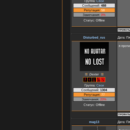
Группа:
Свои
Сообщений:
488
Репутация:
58
Замечания:
0%
Статус:
Offline
Disturbed_rus
Дата: Пя
я проти
Dexter
Группа:
Свои
Сообщений:
1304
Репутация:
77
Замечания:
20%
Статус:
Offline
mag13
Дата: Пя