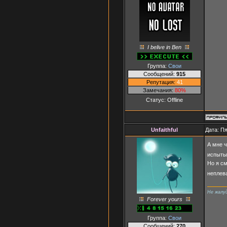
I belive in Ben
Группа:
Свои
Сообщений:
915
Репутация:
41
Замечания:
80%
Статус:
Offline
Unfaithful
Дата: Пя
А мне ч
испытыв
Но я с
неплев
Не жалу
Forever yours
Группа:
Свои
Сообщений:
270