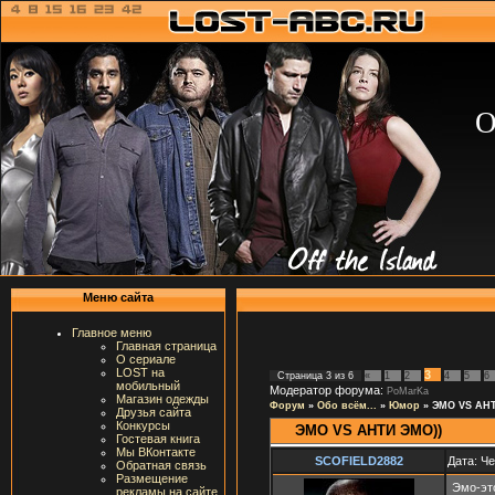
О
Меню сайта
Главное меню
Главная страница
О сериале
LOST на
3
Страница
3
из
6
«
1
2
4
5
6
мобильный
Модератор форума:
PoMarKa
Магазин одежды
Форум
»
Обо всём...
»
Юмор
»
ЭМО VS АНТ
Друзья сайта
Конкурсы
ЭМО VS АНТИ ЭМО))
Гостевая книга
Мы ВКонтакте
SCOFIELD2882
Дата: Че
Обратная связь
Размещение
Эмо-эт
рекламы на сайте