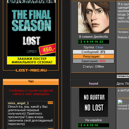
Я в гр
одежде!
проблем
когда 
герл...
колготка
Человек-
В хижине Джейкоба
Roberta fo
Группа:
Свои
Сообщений:
371
Репутация:
38
Замечания:
40%
Статус:
Offline
Чат
found
Дата: П
я АНТИ
Спойлеры и ссылки на другие
сайты в чате запрещены
morandi 
romania 
На корабле