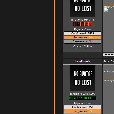
НекитЪ-
James Ford
Группа:
Свои
Сообщений:
1563
Репутация:
80
Замечания:
0%
Статус:
Offline
katePistols
Дата: Пя
приколь
ФАРАДАА
В хижине Джейкоба
Группа:
Свои
Сообщений:
252
Репутация:
89