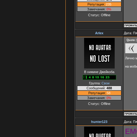
Репутация:
235
Замечания:
0%
Статус:
Offline
Arlex
Дата: Пя
Quote
(
Лично м
на моб
В хижине Джейкоба
Группа:
Свои
Сообщений:
488
Репутация:
58
Замечания:
0%
Статус:
Offline
hunter123
Дата: Пя
EM