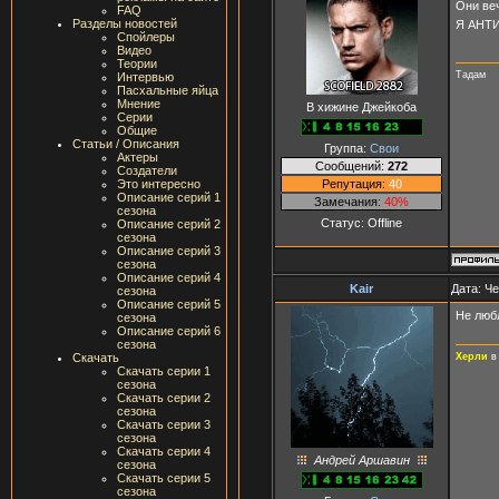
Они веч
FAQ
Разделы новостей
Я АНТ
Спойлеры
Видео
Теории
Тадам
Интервью
Пасхальные яйца
Мнение
В хижине Джейкоба
Серии
Общие
Статьи / Описания
Группа:
Свои
Актеры
Сообщений:
272
Создатели
Репутация:
40
Это интересно
Описание серий 1
Замечания:
40%
сезона
Статус:
Offline
Описание серий 2
сезона
Описание серий 3
сезона
Описание серий 4
Kair
Дата: Че
сезона
Описание серий 5
Не любл
сезона
Описание серий 6
сезона
Херли
в
Скачать
Скачать серии 1
сезона
Скачать серии 2
сезона
Скачать серии 3
сезона
Скачать серии 4
Андрей Аршавин
сезона
Скачать серии 5
сезона