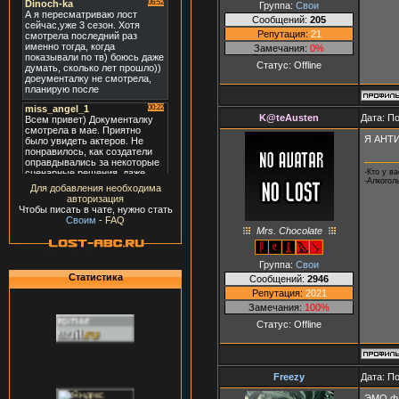
Группа:
Свои
Сообщений:
205
Репутация:
21
Замечания:
0%
Статус:
Offline
K@teAusten
Дата: П
Я АНТИ 
-Кто у в
-Алкоголь
Для добавления необходима
авторизация
Чтобы писать в чате, нужно стать
Своим
-
FAQ
Mrs. Chocolate
Группа:
Свои
Статистика
Сообщений:
2946
Репутация:
2021
Замечания:
100%
Статус:
Offline
Freezy
Дата: П
ЭМО ф 