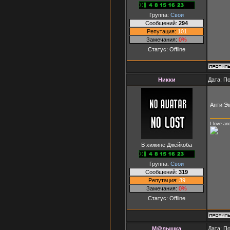
Группа:
Свои
Сообщений:
294
Репутация:
101
Замечания:
0%
Статус:
Offline
Никки
Дата: П
Анти Э
I love an
В хижине Джейкоба
Группа:
Свои
Сообщений:
319
Репутация:
39
Замечания:
0%
Статус:
Offline
М@лышка
Дата: П