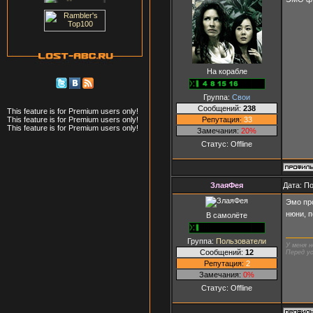
На корабле
Группа:
Свои
Сообщений:
238
This feature is for Premium users only!
Репутация:
33
This feature is for Premium users only!
This feature is for Premium users only!
Замечания:
20%
Статус:
Offline
ЗлаяФея
Дата: П
Эмо пр
нюни, 
В самолёте
Группа:
Пользователи
У меня н
Сообщений:
12
Перед ус
Репутация:
2
Замечания:
0%
Статус:
Offline