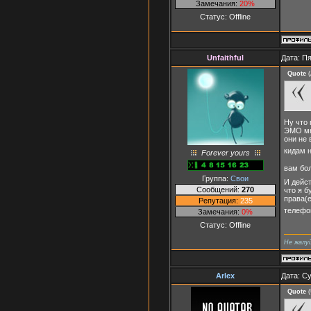
Замечания:
20%
Статус:
Offline
Unfaithful
Дата: Пя
Quote
(
Ну что
ЭМО мн
они не 
кидам 
Forever yours
вам бо
Группа:
Свои
И дейст
Сообщений:
270
что я б
права(
Репутация:
235
телефо
Замечания:
0%
Статус:
Offline
Не жалу
Arlex
Дата: Су
Quote
(