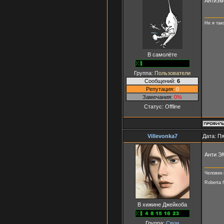
Антиэм
Не я так
В самолёте
Группа:
Пользователи
Сообщений:
6
Репутация:
0
Замечания:
0%
Статус:
Offline
Villevonka7
Дата: Пя
Анти ЭМО,,
Человек-
Roberta fo
В хижине Джейкоба
Группа:
Свои