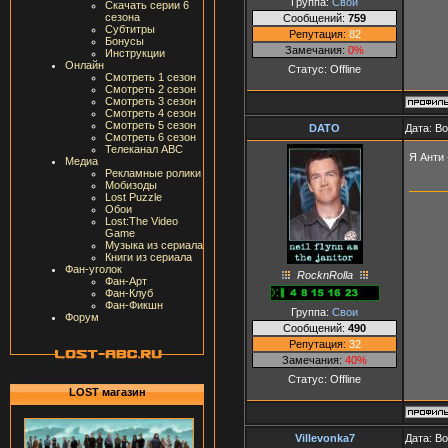
Группа:
Свои
Скачать серии 6
сезона
Сообщений:
759
Субтитры
Репутация:
82
Бонусы
Замечания:
0%
Инструкции
Онлайн
Статус:
Offline
Смотреть 1 сезон
Смотреть 2 сезон
Смотреть 3 сезон
Смотреть 4 сезон
Смотреть 5 сезон
DATO
Дата: В
Смотреть 6 сезон
Телеканал ABC
Я Анти
Медиа
Рекламные ролики
Мобизоды
Lost Puzzle
Обои
Lost:The Video
Game
Музыка из сериала
Книги из сериала
Фан-уголок
RocknRolla
Фан-Арт
Фан-Клуб
Фан-Фикшн
Группа:
Свои
Форум
Сообщений:
490
Репутация:
32
Замечания:
40%
Статус:
Offline
LOST магазин
Villevonka7
Дата: В