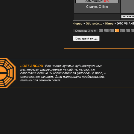
Замечания:
0%
Статус:
Offline
Форум
»
Обо всём...
»
Юмор
»
ЭМО VS АНТ
3
Страница
3
из
6
«
1
2
4
5
6
LOST-ABC.RU
- Все используемые аудиовизуальные
материалы, размещенные на сайте, являются
собственностью их изготовителя (владельца прав) и
охраняются законом. Эти материалы предназначены
только для ознакомления!