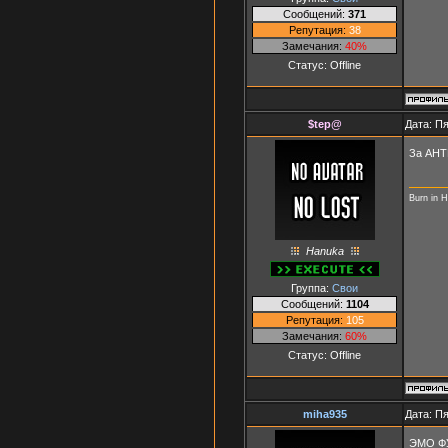
Сообщений:
371
Репутация:
38
Замечания:
40%
Статус:
Offline
$tep@
Дата: Пя
За АНТ
Burn in H
Hanuka
Группа:
Свои
Сообщений:
1104
Репутация:
105
Замечания:
60%
Статус:
Offline
miha935
Дата: Пя
ЭМО Ф