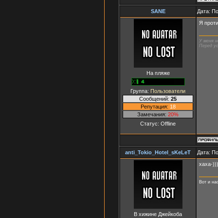
SANE
Дата: П
Я проти
У меня н
Перед ус
На пляже
Группа:
Пользователи
Сообщений:
25
Репутация:
18
Замечания:
20%
Статус:
Offline
anti_Tokio_Hotel_sKeLeT
Дата: П
хаха-))
Вот и на
В хижине Джейкоба