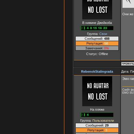
Они же
В хижине Джейкоба
Группа:
Свои
Сообщений:
488
Репутация:
58
Замечания:
0%
Статус:
Offline
RebenokStalingrada
Дата: Пя
Эмо га
Скейт фо
EMO SU
На пляже
Группа:
Пользователи
Сообщений:
29
Репутация:
3