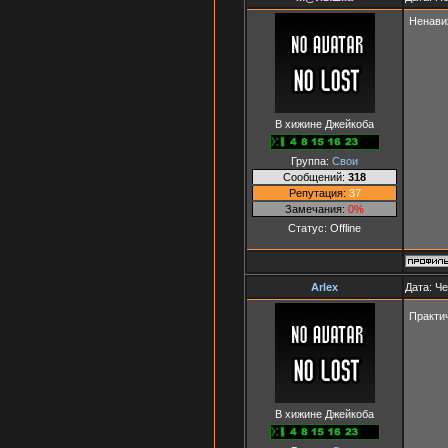
Ненави
В хижине Джейкоба
Группа:
Свои
Сообщений:
318
Репутация:
37
Замечания:
0%
Статус:
Offline
Arlex
Дата: Че
Практич
В хижине Джейкоба