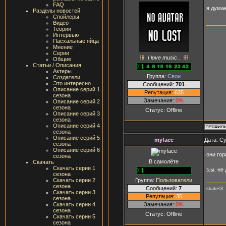
FAQ
я дума
Разделы новостей
Спойлеры
Видео
Теории
Интервью
Пасхальные яйца
Мнение
Серии
I love music..
Общие
Статьи / Описания
Актеры
Группа:
Свои
Создатели
Это интересно
Сообщений:
701
Описание серий 1
Репутация:
635
сезона
Замечания:
0%
Описание серий 2
сезона
Статус:
Offline
Описание серий 3
сезона
Описание серий 4
сезона
Описание серий 5
myface
Дата: Су
сезона
Описание серий 6
они гор
сезона
В самолёте
Скачать
Скачать серии 1
з.ы. не
сезона
Группа:
Пользователи
Скачать серии 2
сезона
Сообщений:
7
skate<3
Скачать серии 3
Репутация:
35
сезона
Замечания:
0%
Скачать серии 4
сезона
Статус:
Offline
Скачать серии 5
сезона