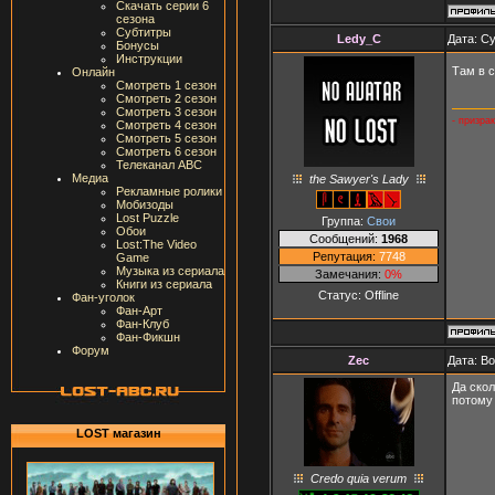
Скачать серии 6
сезона
Субтитры
Ledy_C
Дата: Су
Бонусы
Инструкции
Там в с
Онлайн
Смотреть 1 сезон
Смотреть 2 сезон
Смотреть 3 сезон
- призра
Смотреть 4 сезон
Смотреть 5 сезон
Смотреть 6 сезон
Телеканал ABC
Медиа
the Sawyer's Lady
Рекламные ролики
Мобизоды
Lost Puzzle
Группа:
Свои
Обои
Сообщений:
1968
Lost:The Video
Репутация:
7748
Game
Музыка из сериала
Замечания:
0%
Книги из сериала
Статус:
Offline
Фан-уголок
Фан-Арт
Фан-Клуб
Фан-Фикшн
Форум
Zec
Дата: В
Да скол
потому
LOST магазин
Credo quia verum