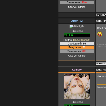
Замечания:
20%
Статус:
Offline
AlexX_82
Дата: Пя
Тема т
В бункере
Группа:
Пользователи
Сообщений:
50
У меня н
Перед ус
Репутация:
72
Замечания:
0%
Статус:
Offline
Kollibry
Дата: Че
Никто о
Два куби
В бункере