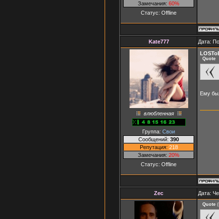
Замечания:
60%
Статус:
Offline
Kate777
Дата: П
LOSTo
Quote
Ему был
влюбленная
Группа:
Свои
Сообщений:
390
Репутация:
218
Замечания:
20%
Статус:
Offline
Zec
Дата: Че
Quote
(