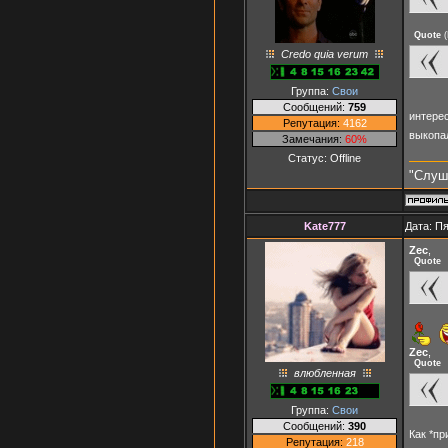
Quote
(
Credo quia verum
Группа:
Свои
Сообщений:
759
интере
Репутация:
4162
выкопал
Замечания:
60%
Статус:
Offline
"Слуш
Kate777
Дата: Пя
Zec
,
Quote
Zec
,
Quote
влюбленная
Группа:
Свои
Сообщений:
390
Как *п
Репутация:
218