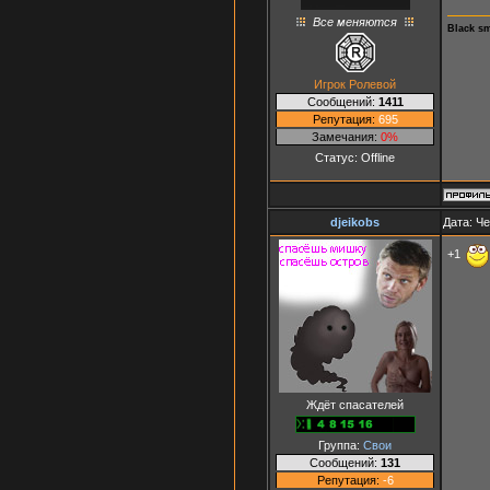
Все меняются
Black s
Игрок Ролевой
Сообщений:
1411
Репутация:
695
Замечания:
0%
Статус:
Offline
djeikobs
Дата: Че
+1
Ждёт спасателей
Группа:
Свои
Сообщений:
131
Репутация:
-6