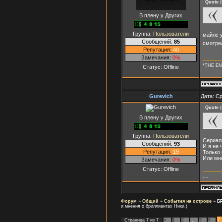
Quote
(
В плену у Других
Группа:
Пользователи
майлс у
Сообщений:
85
смотре
Репутация:
40
Замечания:
0%
*THE EN
Статус:
Offline
Gurevich
Дата: Ср
Quote
(
В плену у Других
Группа:
Пользователи
Сериал
Сообщений:
93
И я не 
Репутация:
19
Только 
Или мне
Замечания:
0%
Статус:
Offline
....
Форум
»
Общий
»
События на острове
»
Б
и мнения о бриллиантах Ники.)
7
Страница
7
из
7
«
1
2
…
5
6