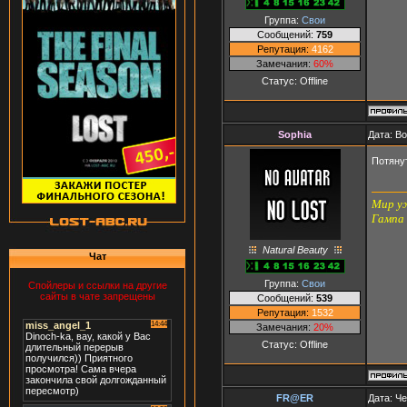
Группа:
Свои
Сообщений:
759
Репутация:
4162
Замечания:
60%
Статус:
Offline
Sophia
Дата: Во
Потяну
Мир уж
Гампа
Natural Beauty
Чат
Группа:
Свои
Спойлеры и ссылки на другие
сайты в чате запрещены
Сообщений:
539
Репутация:
1532
Замечания:
20%
Статус:
Offline
FR@ER
Дата: Че