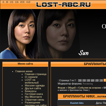
О
БРИЛЛИАНТЫ Н
Меню сайта
Главное меню
Главная страница
О сериале
LOST на
7
Страница
7
из
7
«
1
2
…
5
6
мобильный
Модератор форума:
Rendering
Магазин одежды
Форум
»
Общий
»
События на острове
»
Б
Друзья сайта
и мнения о бриллиантах Ники.)
Конкурсы
Гостевая книга
БРИЛЛИАНТЫ НИКИ...потян
Мы ВКонтакте
Обратная связь
Размещение
Kastet-kks
Дата: Пя
рекламы на сайте