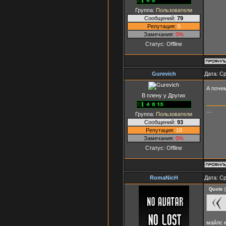
Группа:
Пользователи
Сообщений:
79
Репутация:
5
Замечания:
0%
Статус:
Offline
Gurevich
Дата: Ср
А поче
В плену у Других
....
Группа:
Пользователи
Сообщений:
93
Репутация:
19
Замечания:
0%
Статус:
Offline
RomaNicH
Дата: Ср
Quote
(
майлс 