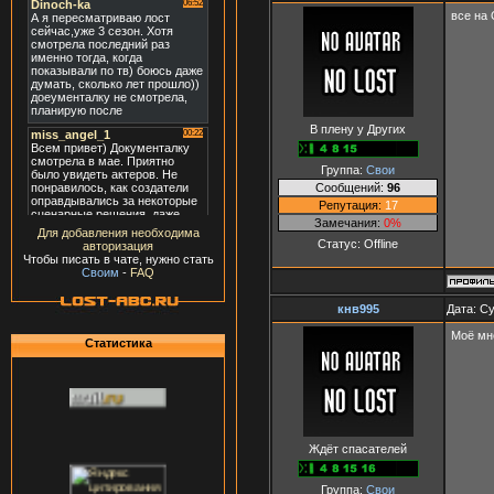
все на 
В плену у Других
Группа:
Свои
Сообщений:
96
Репутация:
17
Замечания:
0%
Для добавления необходима
Статус:
Offline
авторизация
Чтобы писать в чате, нужно стать
Своим
-
FAQ
кнв995
Дата: Су
Моё мн
Статистика
Ждёт спасателей
Группа:
Свои