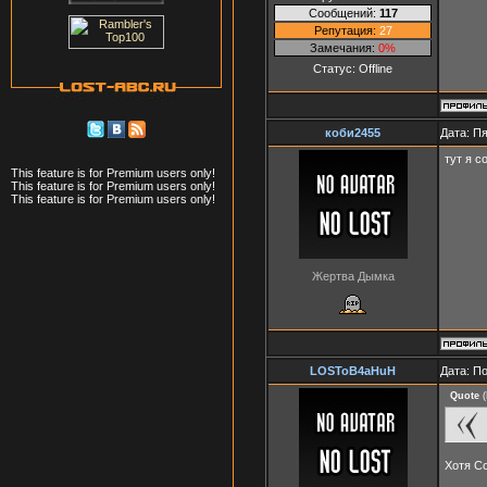
Сообщений:
117
Репутация:
27
Замечания:
0%
Статус:
Offline
коби2455
Дата: Пя
тут я с
This feature is for Premium users only!
This feature is for Premium users only!
This feature is for Premium users only!
Жертва Дымка
LOSToB4aHuH
Дата: П
Quote
(
Хотя С