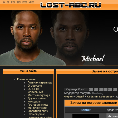
О
Зачем на остро
Меню сайта
Главное меню
Главная страница
О сериале
LOST на
Страница
10
из
11
«
1
2
…
8
9
мобильный
Модератор форума:
Rendering
Магазин одежды
Форум
»
Общий
»
События на острове
»
З
Друзья сайта
Конкурсы
Зачем на острове закопали
Гостевая книга
Мы ВКонтакте
Bennet
Дата: Вт
Обратная связь
Размещение
Их зако
рекламы на сайте