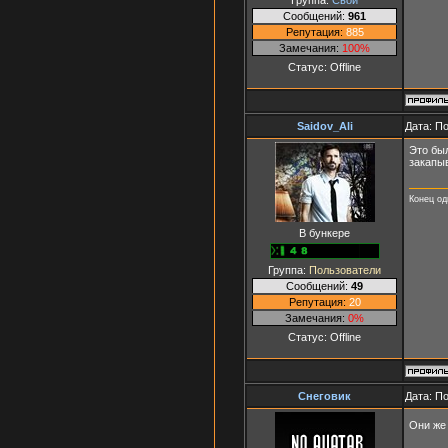
Сообщений:
961
Репутация:
885
Замечания:
100%
Статус:
Offline
Saidov_Ali
Дата: По
Это был
закапыв
Конец од
В бункере
Группа:
Пользователи
Сообщений:
49
Репутация:
20
Замечания:
0%
Статус:
Offline
Снеговик
Дата: П
Они же