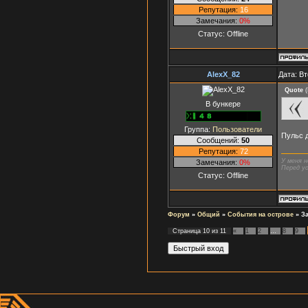
Репутация:
16
Замечания:
0%
Статус:
Offline
AlexX_82
Дата: Вт
Quote
(
В бункере
Группа:
Пользователи
Пульс д
Сообщений:
50
Репутация:
72
У меня н
Замечания:
0%
Перед ус
Статус:
Offline
Форум
»
Общий
»
События на острове
»
З
Страница
10
из
11
«
1
2
…
8
9