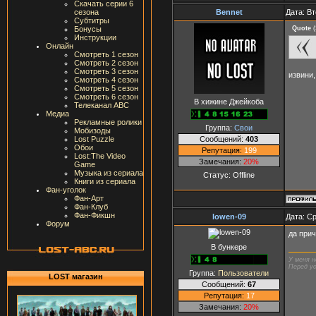
Скачать серии 6
Bennet
Дата: Вт
сезона
Субтитры
Quote
(
Бонусы
Инструкции
Онлайн
Смотреть 1 сезон
Смотреть 2 сезон
Смотреть 3 сезон
извини,
Смотреть 4 сезон
Смотреть 5 сезон
Смотреть 6 сезон
В хижине Джейкоба
Телеканал ABC
Медиа
Рекламные ролики
Группа:
Свои
Мобизоды
Сообщений:
403
Lost Puzzle
Обои
Репутация:
199
Lost:The Video
Замечания:
20%
Game
Музыка из сериала
Статус:
Offline
Книги из сериала
Фан-уголок
Фан-Арт
Фан-Клуб
Фан-Фикшн
lowen-09
Дата: Ср
Форум
да прич
В бункере
У меня н
Перед ус
Группа:
Пользователи
LOST магазин
Сообщений:
67
Репутация:
17
Замечания:
20%