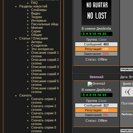
FAQ
Разделы новостей
Спойлеры
Видео
Теории
Интервью
Пасхальные яйца
Мнение
В хижине Джейкоба
Серии
Общие
Статьи / Описания
Группа:
Свои
Актеры
Сообщений:
403
Создатели
Репутация:
199
Это интересно
Описание серий 1
Замечания:
20%
сезона
Статус:
Offline
Описание серий 2
сезона
Описание серий 3
сезона
Описание серий 4
Sirenna3
Дата: Вт
сезона
Описание серий 5
Quote
(
сезона
Описание серий 6
В хижине Джейкоба
сезона
Скачать
Скачать серии 1
Группа:
Свои
сезона
Поэтому
Сообщений:
317
Скачать серии 2
сезона
Репутация:
683
Скачать серии 3
Любовь 
Замечания:
0%
сезона
Скачать серии 4
Статус:
Offline
сезона
Скачать серии 5
сезона