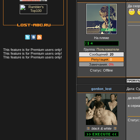
Да скор
-----------
На пляже
Группа:
Пользователи
This feature is for Premium users only!
This feature is for Premium users only!
Сообщений:
20
This feature is for Premium users only!
Репутация:
0
Замечания:
0%
Статус:
Offline
gordon_lost
Дата: Су
да воо
в сери
Статус
black & white
Группа:
Свои