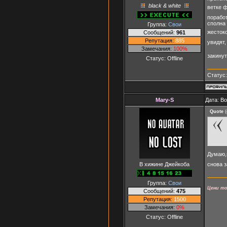
black & white
ветке 
поработ
сполна 
Группа:
Свои
жесток
Сообщений:
961
Репутация:
885
увидят,
Замечания:
100%
закинут
Статус:
Offline
Статус
Mary-S
Дата: Во
Quote
(
Думаю,
В хижине Джейкоба
снова з
Группа:
Свои
Цени то
Сообщений:
475
Репутация:
1500
Замечания:
0%
Статус:
Offline