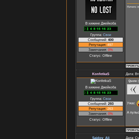
Ничего л
В хижине Джейкоба
Группа:
Свои
Сообщений:
400
Репутация:
497
Замечания:
0%
Статус:
Offline
KonfetkaS
Дата: Вт
Quote
(
В хижине Джейкоба
Группа:
Свои
Ужас
Сообщений:
293
Репутация:
263
А пульс
Замечания:
0%
Статус:
Offline
Saidov_Ali
Дата: Су