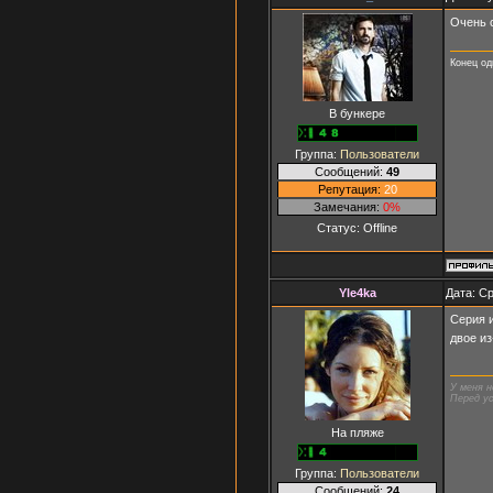
Очень с
Конец од
В бункере
Группа:
Пользователи
Сообщений:
49
Репутация:
20
Замечания:
0%
Статус:
Offline
Yle4ka
Дата: Ср
Серия и
двое из
У меня н
Перед ус
На пляже
Группа:
Пользователи
Сообщений:
24