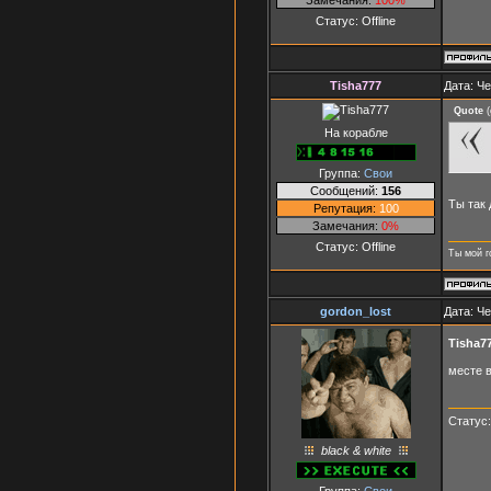
Статус:
Offline
Tisha777
Дата: Че
Quote
(
На корабле
Группа:
Свои
Сообщений:
156
Ты так
Репутация:
100
Замечания:
0%
Статус:
Offline
Ты мой г
gordon_lost
Дата: Че
Tisha7
месте 
Статус
black & white
Группа:
Свои