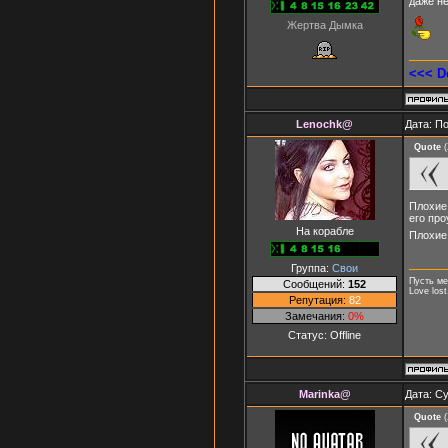
даже н
Жертва Дымка
<<< D
Lenochk@
Дата: П
Quote
(
Плохие 
его про
На корабле
Плохие 
Группа:
Свои
Пусть ме
Сообщений:
152
Love lost
Репутация:
82
Замечания:
0%
Статус:
Offline
Marinka@
Дата: Су
Quote
(