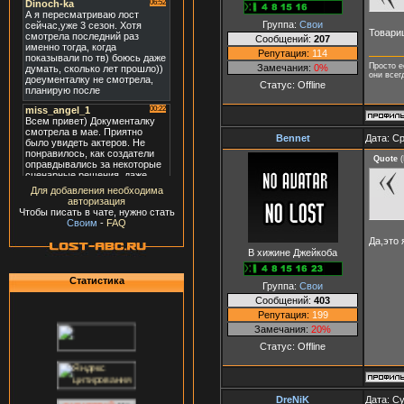
Группа:
Свои
Товарищ
Сообщений:
207
Репутация:
114
Просто е
Замечания:
0%
они всег
Статус:
Offline
Bennet
Дата: Ср
Quote
(
Для добавления необходима
авторизация
Чтобы писать в чате, нужно стать
Своим
-
FAQ
Да,это 
В хижине Джейкоба
Статистика
Группа:
Свои
Сообщений:
403
Репутация:
199
Замечания:
20%
Статус:
Offline
DreNiK
Дата: Су