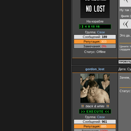
Ну так 
Quote
(
На корабле
Группа:
Свои
Это да.
Сообщений:
189
Репутация:
303
Замечания:
0%
Цените т
сердцем 
Статус:
Offline
gordon_lost
Дата: Су
Зачем,
Статус
black & white
Группа:
Свои
Сообщений:
961
Репутация:
885
Замечания:
100%