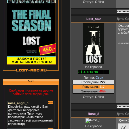
Статус:
Offline
Lost_star
Дата: Ср
Хм...се
дороже 
слыбый,
ʁɔvʎнdǝ
На корабле
Группа:
Свои
Чат
Сообщений:
222
Репутация:
117
Спойлеры и ссылки на другие
Замечания:
40%
сайты в чате запрещены
Статус:
Offline
Rose_S
Дата: Ср
Quote
(
На корабле