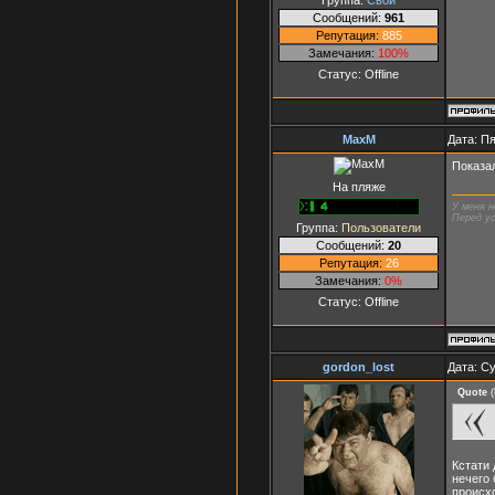
Сообщений:
961
Репутация:
885
Замечания:
100%
Статус:
Offline
MaxM
Дата: Пя
Показал
На пляже
У меня н
Перед ус
Группа:
Пользователи
Сообщений:
20
Репутация:
26
Замечания:
0%
Статус:
Offline
gordon_lost
Дата: Су
Quote
(
Кстати 
нечего 
происхо