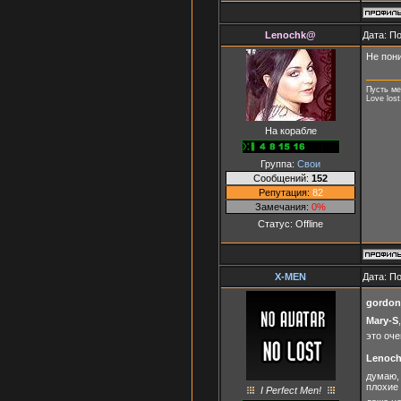
Lenochk@
Дата: П
Не пон
Пусть ме
Love lost
На корабле
Группа:
Свои
Сообщений:
152
Репутация:
82
Замечания:
0%
Статус:
Offline
X-MEN
Дата: П
gordon
Mary-S
это оч
Lenoc
думаю, 
плохие 
I Perfect Men!