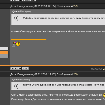
Дата: Понедельник, 01.11.2010, 00:55 | Сообщение #
229
Quote
(
Мистерия
)
У Дафны перечитала почти все, логично хоть одну бумажную книгу ос
прочти Стеклодувов, вот они мне понравились больше всего, хотя я не хотел
Награды:
2
Дата: Понедельник, 01.11.2010, 12:47 | Сообщение #
230
Quote
(
mazurina
)
прочти Стеклодувов, вот они мне понравились больше всего, хотя я не
Они у меня в электронке есть, прочту) Мне больше всего Козел отпущения
По поводу Замка Дор - книга то неплохая и читалась легко, но по описанию б