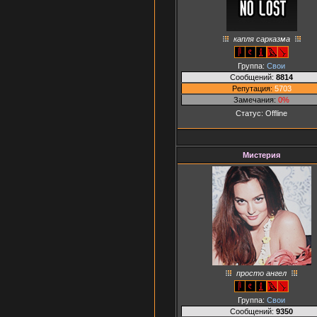
капля сарказма
Группа:
Свои
Сообщений:
8814
Репутация:
5703
Замечания:
0%
Статус:
Offline
Мистерия
просто ангел
Группа:
Свои
Сообщений:
9350