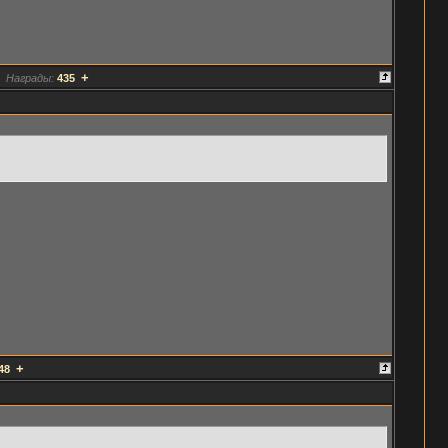
+
Награды:
435
+
48