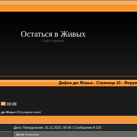
Остаться в Живых
Сайт сериала
Дафна дю Морье - Страница 10 - Фору
10
11
»
 дю Морье
(Обсуждаем книги)
Дата: Понедельник, 01.11.2010, 00:45 | Сообщение #
226
Quote
(
mazurina
)