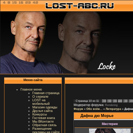
Меню сайта
Главное меню
Главная страница
О сериале
LOST на
Страница
10
из
11
«
1
2
…
8
9
мобильный
Модератор форума:
Rendering
Магазин одежды
Форум
»
Обо всём...
»
Литература
»
Дафна
Друзья сайта
Конкурсы
Дафна дю Морье
Гостевая книга
Мы ВКонтакте
Мистерия
Обратная связь
Размещение
рекламы на сайте