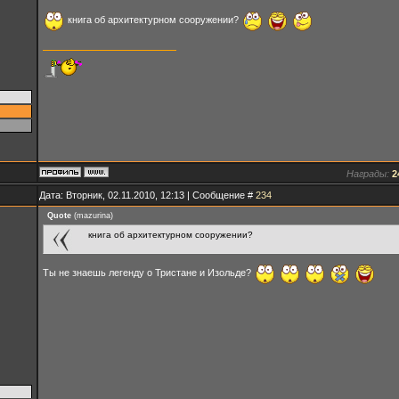
книга об архитектурном сооружении?
Награды:
2
Дата: Вторник, 02.11.2010, 12:13 | Сообщение #
234
Quote
(
mazurina
)
книга об архитектурном сооружении?
Ты не знаешь легенду о Тристане и Изольде?