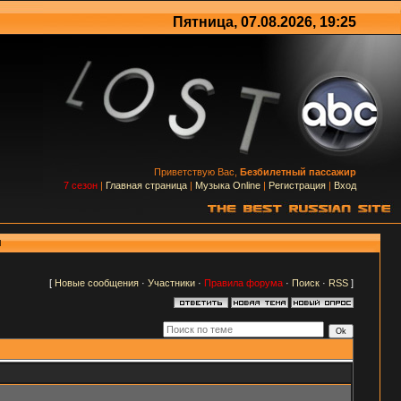
Пятница, 07.08.2026, 19:25
Приветствую Вас,
Безбилетный пассажир
7 сезон
|
Главная страница
|
Музыка Online
|
Регистрация
|
Вход
м
[
Новые сообщения
·
Участники
·
Правила форума
·
Поиск
·
RSS
]