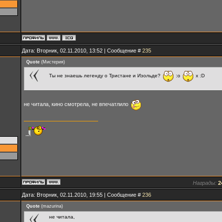
Дата: Вторник, 02.11.2010, 13:52 | Сообщение #
235
Quote
(
Мистерия
)
Ты не знаешь легенду о Тристане и Изольде?
:o
x :D
не читала, кино смотрела, не впечатлило
Награды:
2
Дата: Вторник, 02.11.2010, 19:55 | Сообщение #
236
Quote
(
mazurina
)
не читала,