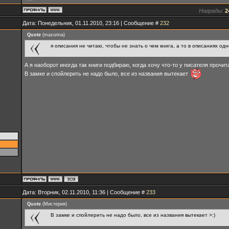
Награды:
2
Дата: Понедельник, 01.11.2010, 23:16 | Сообщение #
232
Quote
(
mazurina
)
я описания не читаю, чтобы не знать о чем книга, а то в описаниях о
А я наоборот иногда так книги подбираю, когда хочу что-то у писателя прочита
В замке и спойлерить не надо было, все из названия вытекает
Дата: Вторник, 02.11.2010, 11:36 | Сообщение #
233
Quote
(
Мистерия
)
В замке и спойлерить не надо было, все из названия вытекает >:)