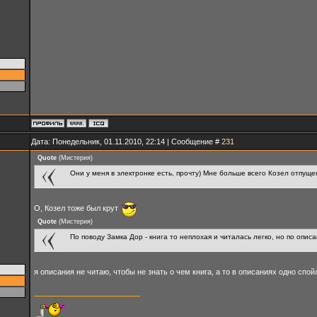
Дата: Понедельник, 01.11.2010, 22:14 | Сообщение #
231
Quote
(
Мистерия
)
Они у меня в электронке есть, прочту) Мне больше всего Козел отпуще
О, Козел тоже был крут
Quote
(
Мистерия
)
По поводу Замка Дор - книга то неплохая и читалась легко, но по опи
я описания не читаю, чтобы не знать о чем книга, а то в описаниях одно сп