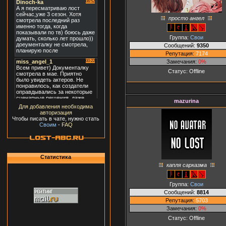
просто ангел
Группа:
Свои
Сообщений:
9350
Репутация:
7174
Замечания:
0%
Статус:
Offline
mazurina
Для добавления необходима
авторизация
Чтобы писать в чате, нужно стать
Своим
-
FAQ
Статистика
капля сарказма
Группа:
Свои
Сообщений:
8814
Репутация:
5703
Замечания:
0%
Статус:
Offline