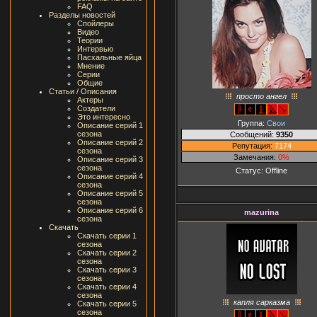
FAQ
Разделы новостей
Спойлеры
Видео
Теории
Интервью
Пасхальные яйца
Мнение
Серии
Общие
Статьи / Описания
просто ангел
Актеры
Создатели
Это интересно
Группа:
Свои
Описание серий 1
сезона
Сообщений:
9350
Описание серий 2
Репутация:
7174
сезона
Замечания:
0%
Описание серий 3
сезона
Статус:
Offline
Описание серий 4
сезона
Описание серий 5
сезона
Описание серий 6
mazurina
сезона
Скачать
Скачать серии 1
сезона
Скачать серии 2
сезона
Скачать серии 3
сезона
Скачать серии 4
сезона
капля сарказма
Скачать серии 5
сезона