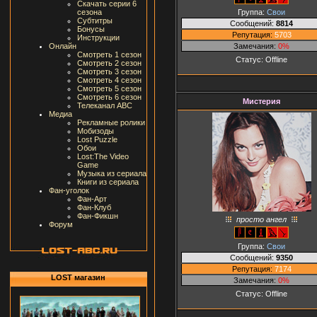
Скачать серии 6
Группа:
Свои
сезона
Субтитры
Сообщений:
8814
Бонусы
Репутация:
5703
Инструкции
Замечания:
0%
Онлайн
Смотреть 1 сезон
Статус:
Offline
Смотреть 2 сезон
Смотреть 3 сезон
Смотреть 4 сезон
Смотреть 5 сезон
Смотреть 6 сезон
Мистерия
Телеканал ABC
Медиа
Рекламные ролики
Мобизоды
Lost Puzzle
Обои
Lost:The Video
Game
Музыка из сериала
Книги из сериала
Фан-уголок
Фан-Арт
Фан-Клуб
Фан-Фикшн
просто ангел
Форум
Группа:
Свои
Сообщений:
9350
Репутация:
7174
LOST магазин
Замечания:
0%
Статус:
Offline