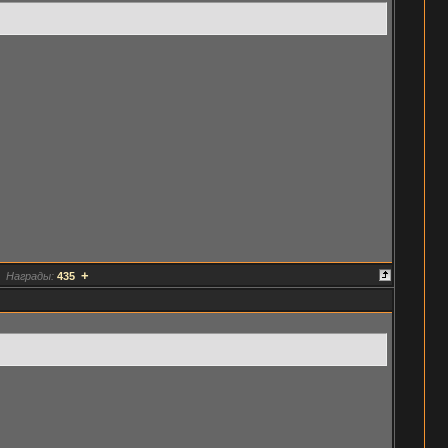
+
Награды:
435