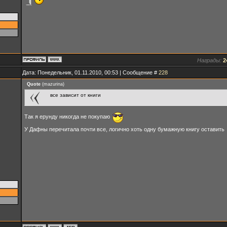
Награды:
2
Дата: Понедельник, 01.11.2010, 00:53 | Сообщение #
228
Quote
(
mazurina
)
все зависит от книги
Так я ерунду никогда не покупаю
У Дафны перечитала почти все, логично хоть одну бумажную книгу оставить