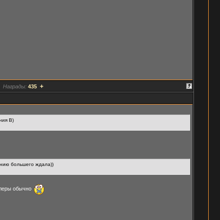
+
Награды:
435
ния B)
санию большего ждала))
ойлеры обычно