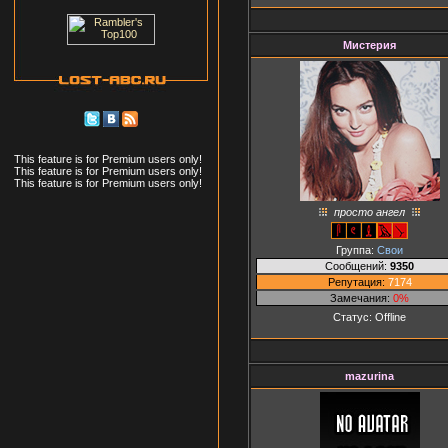
Мистерия
This feature is for Premium users only!
This feature is for Premium users only!
This feature is for Premium users only!
просто ангел
Группа:
Свои
Сообщений:
9350
Репутация:
7174
Замечания:
0%
Статус:
Offline
mazurina