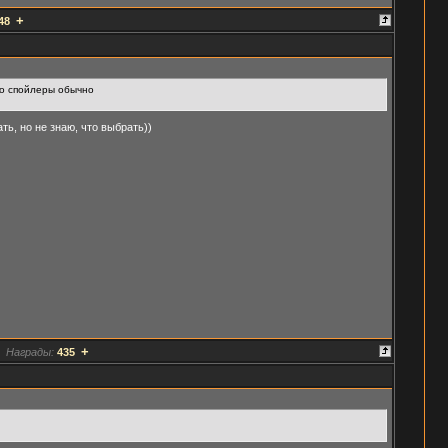
+
48
дно спойлеры обычно
ть, но не знаю, что выбрать))
+
Награды:
435