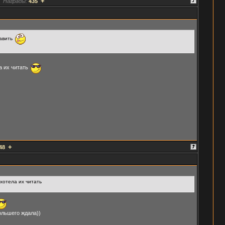
+
Награды:
435
тавить
а их читать
+
48
 хотела их читать
ольшего ждала))