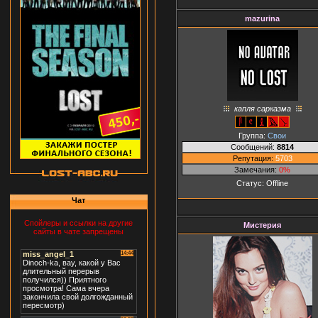
mazurina
капля сарказма
Группа:
Свои
Сообщений:
8814
Репутация:
5703
Замечания:
0%
Статус:
Offline
Чат
Спойлеры и ссылки на другие
Мистерия
сайты в чате запрещены