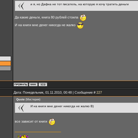
и я, но Дафна не тот писатель, на которую я хочу тратить деньги
Да какие деньги, книга 80 рублей стоила
И на книги мне денег никогда не жалко
Дата: Понедельник, 01.11.2010, 00:48 | Сообщение #
227
Quote
(
Мистерия
)
И на книги мне денег никогда не жалко B)
все зависит от книги