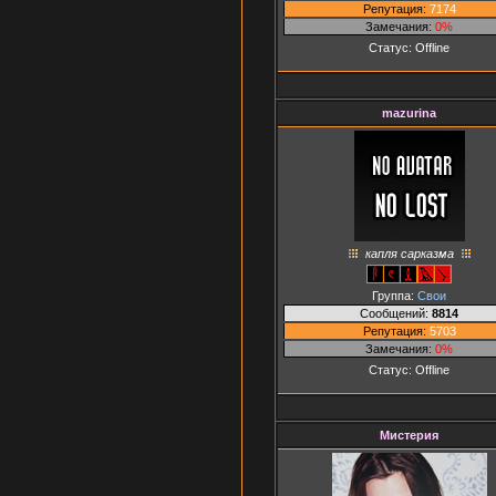
Репутация:
7174
Замечания:
0%
Статус:
Offline
mazurina
капля сарказма
Группа:
Свои
Сообщений:
8814
Репутация:
5703
Замечания:
0%
Статус:
Offline
Мистерия