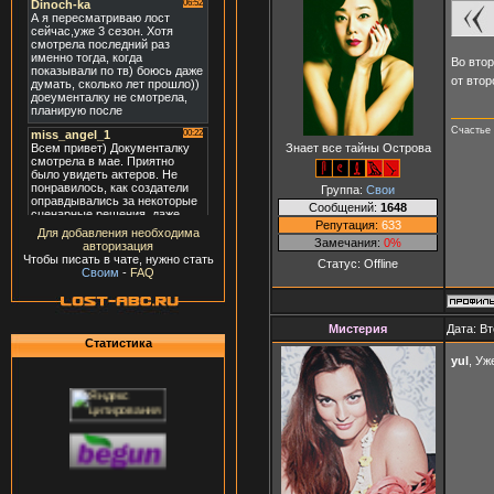
Во втор
от втор
Счастье 
Знает все тайны Острова
Группа:
Свои
Сообщений:
1648
Репутация:
633
Для добавления необходима
Замечания:
0%
авторизация
Чтобы писать в чате, нужно стать
Статус:
Offline
Своим
-
FAQ
Мистерия
Дата: Вт
Статистика
yul
, Уж