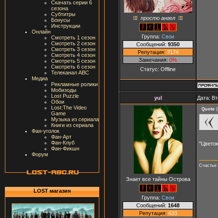
Скачать серии 6
сезона
Субтитры
просто ангел
Бонусы
Инструкции
Онлайн
Группа:
Свои
Смотреть 1 сезон
Смотреть 2 сезон
Сообщений:
9350
Смотреть 3 сезон
Репутация:
7174
Смотреть 4 сезон
Замечания:
0%
Смотреть 5 сезон
Смотреть 6 сезон
Статус:
Offline
Телеканал ABC
Медиа
Рекламные ролики
Мобизоды
Lost Puzzle
yul
Дата: Вт
Обои
Lost:The Video
Quote
(
Game
Музыка из сериала
Книги из сериала
Фан-уголок
Фан-Арт
Фан-Клуб
"Цветок
Фан-Фикшн
Форум
Счастье 
Знает все тайны Острова
LOST магазин
Группа:
Свои
Сообщений:
1648
Репутация:
633