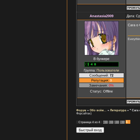
Anastasia2009
Дата: Ср
Сага о
Everythi
В бункере
Группа:
Пользователи
Сообщений:
72
Репутация:
9
Замечания:
0%
Статус:
Offline
Форум
»
Обо всём...
»
Литература
»
" Сага
Форсайтах)
4
Страница
4
из
4
«
1
2
3