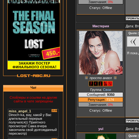
Замечания:
0%
Статус:
Offline
Мистерия
Дата: Вт
Quote
(
Я пока
просто ангел
Чат
Группа:
Свои
Сообщений:
9350
Спойлеры и ссылки на другие
Репутация:
7174
сайты в чате запрещены
Замечания:
0%
Статус:
Offline
yul
Дата: Вт
Quote
(