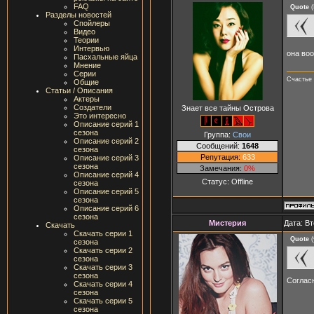
FAQ
Quote
(
Разделы новостей
Спойлеры
Видео
Теории
Интервью
она во
Пасхальные яйца
Мнение
Серии
Счастье 
Общие
Статьи / Описания
Актеры
Создатели
Знает все тайны Острова
Это интересно
Описание серий 1
сезона
Группа:
Свои
Описание серий 2
Сообщений:
1648
сезона
Репутация:
633
Описание серий 3
сезона
Замечания:
0%
Описание серий 4
Статус:
Offline
сезона
Описание серий 5
сезона
Описание серий 6
сезона
Мистерия
Дата: Вт
Скачать
Скачать серии 1
Quote
(
сезона
Скачать серии 2
сезона
Скачать серии 3
сезона
Соглас
Скачать серии 4
сезона
Скачать серии 5
сезона