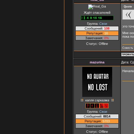
Quote
Ждёт спасателей
Группа:
Свои
это точ
Сообщений:
108
Мне ооо
Репутация:
16
пока п
Замечания:
0%
Статус:
Offline
Совесть 
mazurina
Дата: Ср
Начала
капля сарказма
Группа:
Свои
Сообщений:
8814
Репутация:
5703
Замечания:
0%
Статус:
Offline