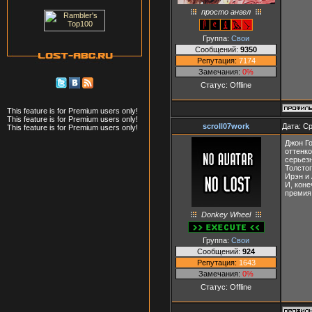
просто ангел
Группа:
Свои
Сообщений:
9350
Репутация:
7174
Замечания:
0%
Статус:
Offline
This feature is for Premium users only!
This feature is for Premium users only!
scroll07work
Дата: Ср
This feature is for Premium users only!
Джон Г
оттенко
серьез
Толсто
Ирэн и
И, кон
премия 
Donkey Wheel
Группа:
Свои
Сообщений:
924
Репутация:
1643
Замечания:
0%
Статус:
Offline