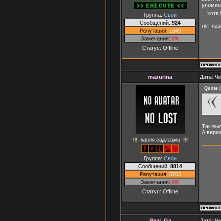
упоми
…хотя 
Группа:
Свои
Сообщений:
924
лет наз
Репутация:
1643
Замечания:
0%
Статус:
Offline
mazurina
Дата: Че
Quote
(
Так выс
А вериш
капля сарказма
Группа:
Свои
Сообщений:
8814
Репутация:
5703
Замечания:
0%
Статус:
Offline
Real_Ga
Дата: Че