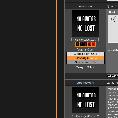
mazurina
Дата: Ср
Quote
(
капля сарказма
Группа:
Свои
scroll
Сообщений:
8814
Репутация:
5703
Замечания:
0%
Статус:
Offline
scroll07work
Дата: Че
Милая
прочте
информ
прочита
Вы и н
формунч
Хотя о
немало
том, чт
Donkey Wheel
все!? И