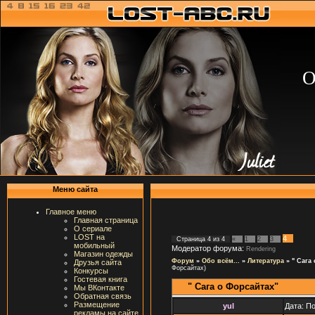
О
Меню сайта
Главное меню
Главная страница
О сериале
LOST на
4
Страница
4
из
4
«
1
2
3
мобильный
Модератор форума:
Rendering
Магазин одежды
Форум
»
Обо всём...
»
Литература
»
" Сага
Друзья сайта
Форсайтах)
Конкурсы
Гостевая книга
" Сага о Форсайтах"
Мы ВКонтакте
Обратная связь
Размещение
yul
Дата: П
рекламы на сайте