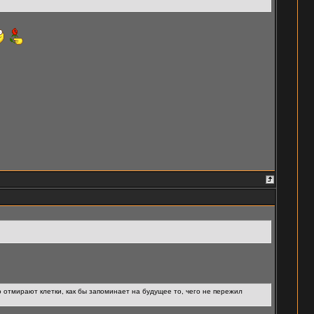
го отмирают клетки, как бы запоминает на будущее то, чего не пережил