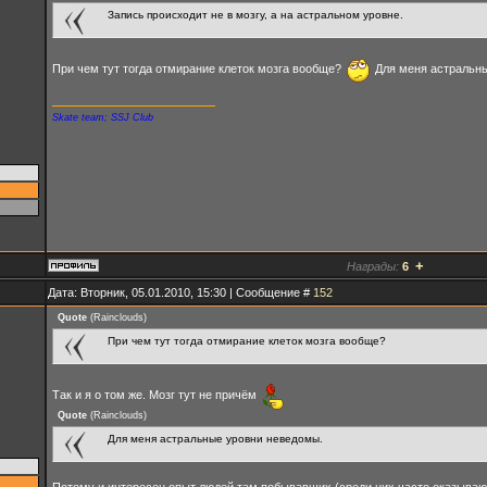
Запись происходит не в мозгу, а на астральном уровне.
При чем тут тогда отмирание клеток мозга вообще?
Для меня астральны
Skate team; SSJ Club
+
Награды:
6
Дата: Вторник, 05.01.2010, 15:30 | Сообщение #
152
Quote
(
Rainclouds
)
При чем тут тогда отмирание клеток мозга вообще?
Так и я о том же. Мозг тут не причём
Quote
(
Rainclouds
)
Для меня астральные уровни неведомы.
Потому и интересен опыт людей там побывавших (среди них часто оказывают