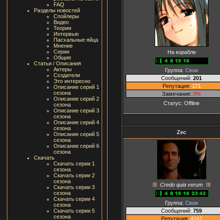
FAQ
Разделы новостей
Спойлеры
Видео
Теории
Интервью
Пасхальные яйца
Мнение
Серии
На корабле
Общие
Статьи / Описания
Актеры
Группа:
Свои
Создатели
Сообщений:
201
Это интересно
Репутация:
171
Описание серий 1
сезона
Замечания:
0%
Описание серий 2
Статус:
Offline
сезона
Описание серий 3
сезона
Описание серий 4
сезона
Zec
Описание серий 5
сезона
Описание серий 6
сезона
Скачать
Скачать серии 1
сезона
Скачать серии 2
сезона
Credo quia verum
Скачать серии 3
сезона
Скачать серии 4
Группа:
Свои
сезона
Сообщений:
759
Скачать серии 5
сезона
Репутация:
4162