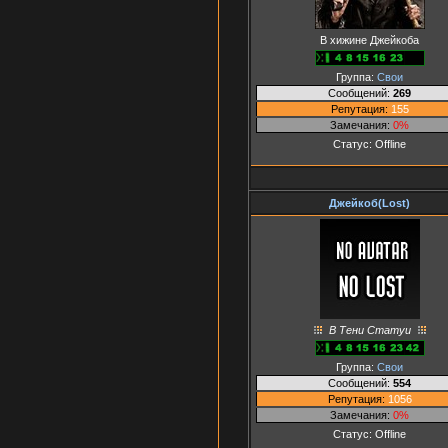
В хижине Джейкоба
Группа:
Свои
Сообщений:
269
Репутация:
155
Замечания:
0%
Статус:
Offline
Джейкоб(Lost)
В Тени Статуи
Группа:
Свои
Сообщений:
554
Репутация:
1056
Замечания:
0%
Статус:
Offline