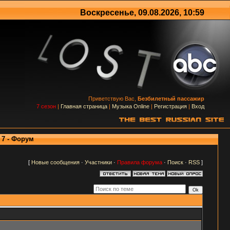
Воскресенье, 09.08.2026, 10:59
Приветствую Вас,
Безбилетный пассажир
7 сезон
|
Главная страница
|
Музыка Online
|
Регистрация
|
Вход
 7 - Форум
[
Новые сообщения
·
Участники
·
Правила форума
·
Поиск
·
RSS
]