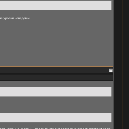
е уровни неведомы.
ся и учёные, и врачи - после такого они полностью пересматривают свои