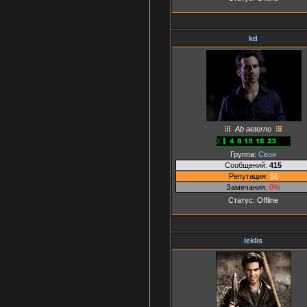
kd
Ab aeterno
Группа:
Свои
Сообщений:
415
Репутация:
56
Замечания:
0%
Статус:
Offline
leklis