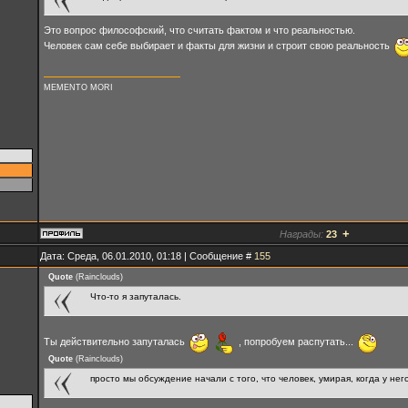
Это вопрос философский, что считать фактом и что реальностью.
Человек сам себе выбирает и факты для жизни и строит свою реальность
MEMENTO MORI
+
Награды:
23
Дата: Среда, 06.01.2010, 01:18 | Сообщение #
155
Quote
(
Rainclouds
)
Что-то я запуталась.
Ты действительно запуталась
, попробуем распутать...
Quote
(
Rainclouds
)
просто мы обсуждение начали с того, что человек, умирая, когда у не