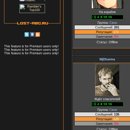
На корабле
Группа:
Свои
Сообщений:
201
Репутация:
171
Замечания:
0%
Статус:
Offline
This feature is for Premium users only!
This feature is for Premium users only!
This feature is for Premium users only!
MjDharma
Ждёт спасателей
Группа:
Свои
Сообщений:
135
Репутация:
125
Замечания:
0%
Статус:
Offline