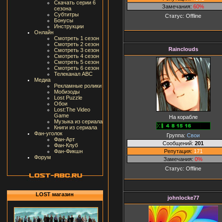
Скачать серии 6
Замечания:
60%
сезона
Субтитры
Статус:
Offline
Бонусы
Инструкции
Онлайн
Смотреть 1 сезон
Смотреть 2 сезон
Rainclouds
Смотреть 3 сезон
Смотреть 4 сезон
Смотреть 5 сезон
Смотреть 6 сезон
Телеканал ABC
Медиа
Рекламные ролики
Мобизоды
Lost Puzzle
Обои
Lost:The Video
Game
На корабле
Музыка из сериала
Книги из сериала
Фан-уголок
Группа:
Свои
Фан-Арт
Сообщений:
201
Фан-Клуб
Репутация:
171
Фан-Фикшн
Форум
Замечания:
0%
Статус:
Offline
LOST магазин
johnlocke77