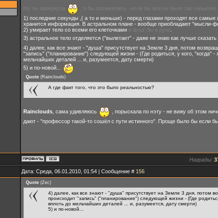
Ну ты завернула
, я бы посмеялась - если бы всё не было так серьёзно :
1) последние секунды ,( а то и меньше) - перед глазами проходят все самые 
хранится информация. В астральном плане - вообще приобладают "мысли-фо
2) умирает тело со всеми его клеточками
и флаг бы в руки
.
3) астральное тело отделяется ("вылетает" - даже не знаю как лучше сказать
4) далее, как все знают - "душа" присутствует на Земле 3 дня, потом возвраща
"запись" ("планирование") следующей жизни - (Где родиться, у кого, "когда" - х
мельчайших деталей ... и, разумеется, дату смерти)
5) и по-новой...
Quote
(
Rainclouds
)
А где факт того, что это было реальностью?
Rainclouds
, сама удивляюсь
, порыскала по нэту - не вижу об этом нич
дают - "профессор такой-то сошёл с пути истинного". Проще было бы если бы
Награды:
3
Дата: Среда, 06.01.2010, 01:54 | Сообщение #
156
Quote
(
Zec
)
4) далее, как все знают - "душа" присутствует на Земле 3 дня, потом в
происходит "запись" ("планирование") следующей жизни - (Где родиться, у
вплоть до мельчайших деталей ... и, разумеется, дату смерти)
5) и по-новой...