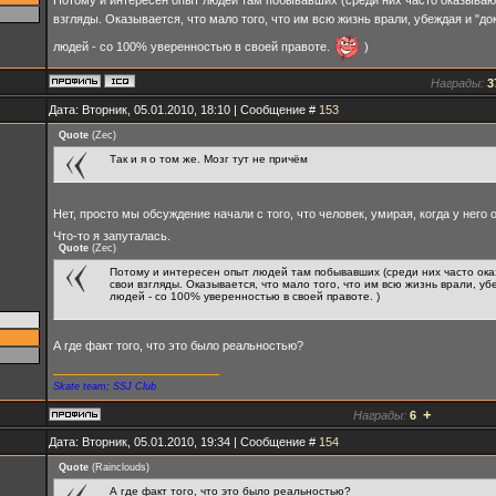
взгляды. Оказывается, что мало того, что им всю жизнь врали, убеждая и "до
людей - со 100% уверенностью в своей правоте.
)
Награды:
3
Дата: Вторник, 05.01.2010, 18:10 | Сообщение #
153
Quote
(
Zec
)
Так и я о том же. Мозг тут не причём
Нет, просто мы обсуждение начали с того, что человек, умирая, когда у него
Что-то я запуталась.
Quote
(
Zec
)
Потому и интересен опыт людей там побывавших (среди них часто ока
свои взгляды. Оказывается, что мало того, что им всю жизнь врали, уб
людей - со 100% уверенностью в своей правоте. )
А где факт того, что это было реальностью?
Skate team; SSJ Club
+
Награды:
6
Дата: Вторник, 05.01.2010, 19:34 | Сообщение #
154
Quote
(
Rainclouds
)
А где факт того, что это было реальностью?