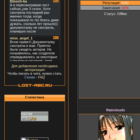
Репутация:
4162
Замечания:
60%
Статус:
Offline
Для добавления необходима
авторизация
Чтобы писать в чате, нужно стать
Своим
-
FAQ
Статистика
Rainclouds