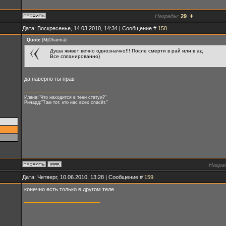
+
Награды:
29
Дата: Воскресенье, 14.03.2010, 14:34 | Сообщение #
158
Quote
(
MjDharma
)
Душа живет вечно однозначно!!! После смерти в рай или в ад
Все спланированно)
да наверно ты прав
Илана:"Что находится в тени статуи?"
Ричард:"Там тот, кто нас всех спасёт."
Награ
Дата: Четверг, 10.06.2010, 13:28 | Сообщение #
159
конечно есть.только в другом теле