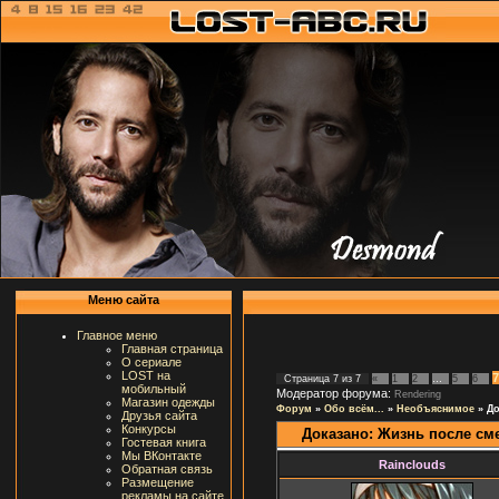
Меню сайта
Главное меню
Главная страница
О сериале
LOST на
7
Страница
7
из
7
«
1
2
…
5
6
мобильный
Модератор форума:
Rendering
Магазин одежды
Форум
»
Обо всём...
»
Необъяснимое
»
До
Друзья сайта
Конкурсы
Доказано: Жизнь после сме
Гостевая книга
Мы ВКонтакте
Rainclouds
Обратная связь
Размещение
рекламы на сайте