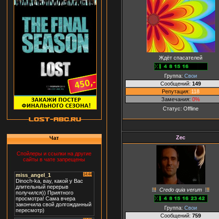
Ждёт спасателей
Группа:
Свои
Сообщений:
149
Репутация:
118
Замечания:
0%
Статус:
Offline
Zec
Чат
Спойлеры и ссылки на другие
сайты в чате запрещены
Credo quia verum
Группа:
Свои
Сообщений:
759