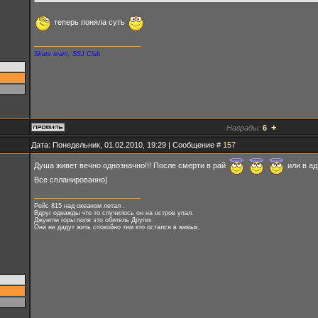
теперь поняла суть
Skate team; SSJ Club
+
Награды:
6
Дата: Понедельник, 01.02.2010, 19:29 | Сообщение #
157
Душа живет вечно однозначно!!! После смерти в рай
или в а
Все спланированно)
Рейс 815 над океаном летал .
Вдруг однажды что то случилось он на остров упал.
Джунгли горы поля это обитель Других.
Они не дадут жить спокойно тем кто остался в живых.