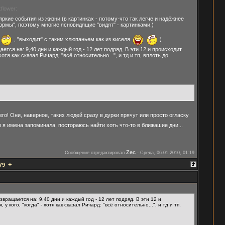
flower:
яркие события из жизни (в картинках - потому-что так легче и надёжнее
рмы", поэтому многие ясновидящие "видят" - картинками.)
, "выходит" с таким хлюпаньем как из киселя
)
ется на: 9,40 дни и каждый год - 12 лет подряд. В эти 12 и происходит
отя как сказал Ричард: "всё относительно...", и тд и тп, вплоть до
его! Они, наверное, таких людей сразу в дурки прячут или просто огласку
 я имена запоминала, постораюсь найти хоть что-то в ближашие дни...
Zec
Сообщение отредактировал
-
Среда, 06.01.2010, 01:19
+
79
озвращается на: 9,40 дни и каждый год - 12 лет подряд. В эти 12 и
 кого, "когда" - хотя как сказал Ричард: "всё относительно...", и тд и тп,