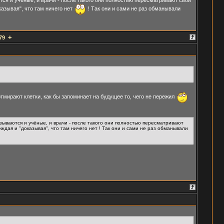
казывая", что там ничего нет
! Так они и сами не раз обманывали
+
79
 отмирают клетки, как бы запоминает на будущее то, чего не пережил
зываются и учёные, и врачи - после такого они полностью пересматривают
еждая и "доказывая", что там ничего нет ! Так они и сами не раз обманывали