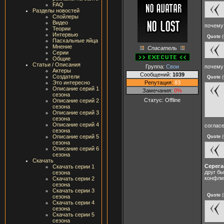
FAQ
Разделы новостей
Спойлеры
Видео
почему
Теории
Интервью
Quote
(
Пасхальные яйца
Мнение
Спасатель
Серии
Общие
Статьи / Описания
почему 
Группа:
Свои
Актеры
Сообщений:
1039
Создатели
Quote
(
Репутация:
83
Это интересно
Описание серий 1
Замечания:
0%
сезона
Статус:
Offline
Описание серий 2
сезона
Описание серий 3
сезона
Описание серий 4
соглас
сезона
Описание серий 5
Quote
(
сезона
Описание серий 6
сезона
Скачать
Серега
Скачать серии 1
друг бы
сезона
конфлик
Скачать серии 2
сезона
Скачать серии 3
Quote
(
сезона
Скачать серии 4
сезона
Скачать серии 5
сезона