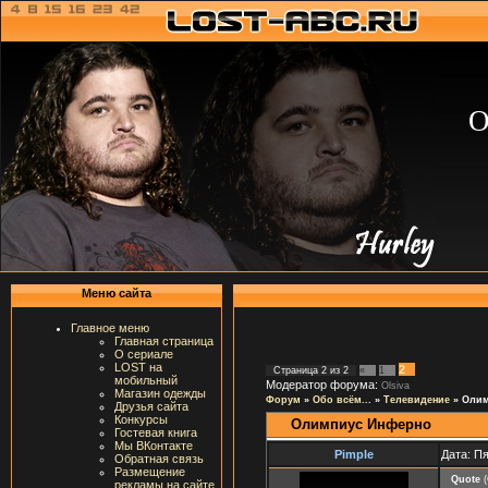
О
Меню сайта
Главное меню
Главная страница
О сериале
LOST на
2
Страница
2
из
2
«
1
мобильный
Модератор форума:
Olsiva
Магазин одежды
Форум
»
Обо всём...
»
Телевидение
»
Олим
Друзья сайта
Конкурсы
Олимпиус Инферно
Гостевая книга
Мы ВКонтакте
Pimple
Дата: Пя
Обратная связь
Размещение
Quote
(
рекламы на сайте