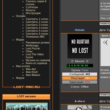
Скачать серии 6
а ты по
сезона
историю
Субтитры
слишком
Бонусы
Инструкции
Онлайн
Лишь утр
Смотреть 1 сезон
Смотреть 2 сезон
Смотреть 3 сезон
Смотреть 4 сезон
Hideaki
Дата: Су
Смотреть 5 сезон
Смотреть 6 сезон
Quote
(
Телеканал ABC
Медиа
Рекламные ролики
Мобизоды
Lost Puzzle
Обои
Lost:The Video
Game
Музыка из сериала
Klaxons
Книги из сериала
Фан-уголок
Фан-Арт
Кстати,
Группа:
Свои
Фан-Клуб
самоопр
Сообщений:
443
Фан-Фикшн
можно с
Форум
Репутация:
36
Замечания:
40%
Статус:
Offline
LOST магазин
A-she-n
Дата: Су
Я посмо
Фильм 