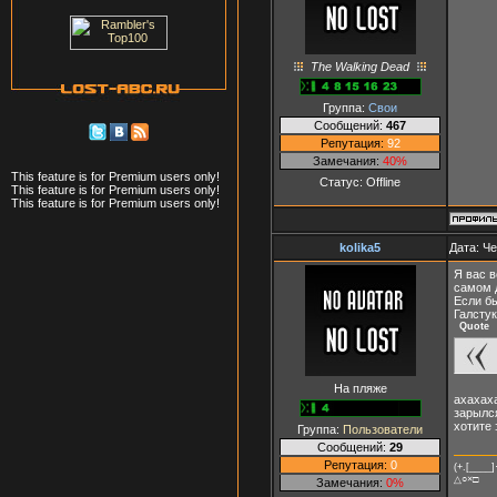
The Walking Dead
Группа:
Свои
Сообщений:
467
Репутация:
92
Замечания:
40%
This feature is for Premium users only!
Статус:
Offline
This feature is for Premium users only!
This feature is for Premium users only!
kolika5
Дата: Че
Я вас в
самом 
Если бы
Галстук
Quote
На пляже
ахахаха
зарылс
хотите
Группа:
Пользователи
Сообщений:
29
Репутация:
0
(+.[____]·
△○×□
Замечания:
0%