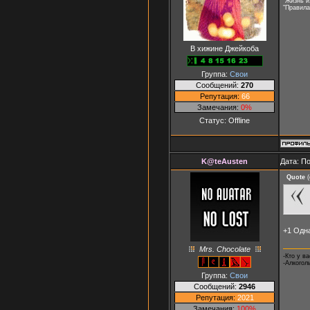
"Жизнь и
"Правила
В хижине Джейкоба
Группа:
Свои
Сообщений:
270
Репутация:
66
Замечания:
0%
Статус:
Offline
K@teAusten
Дата: П
Quote
(
+1 Одн
Mrs. Chocolate
-Кто у в
-Алкоголь
Группа:
Свои
Сообщений:
2946
Репутация:
2021
Замечания:
100%