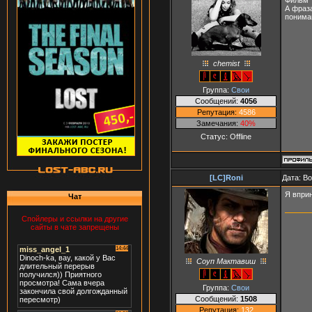
А фраз
понимаю
chemist
Группа:
Свои
Сообщений:
4056
Репутация:
4586
Замечания:
40%
Статус:
Offline
[LC]Roni
Дата: В
Я впри
Чат
Спойлеры и ссылки на другие
сайты в чате запрещены
Соуп Мактавиш
Группа:
Свои
Сообщений:
1508
Репутация:
132