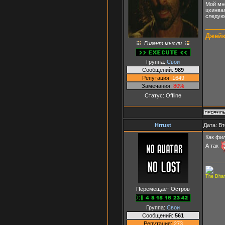
Мой мне
цхинвал
следующ
Джейк
Гигант мысли
Группа:
Свои
Сообщений:
989
Репутация:
1649
Замечания:
80%
Статус:
Offline
Hrrust
Дата: Вт
Как фи
А так
The Dharm
Перемещает Остров
Группа:
Свои
Сообщений:
561
Репутация:
273