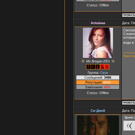
Статус:
Offline
AnkaIaaa
Дата: Пя
Смотрел
Сложно 
которые
воды в 
Skate te
Ms Bregan d'Ert
Группа:
Свои
Сообщений:
3486
Репутация:
6920
Замечания:
40%
Статус:
Offline
Си-Джей
Дата: П
Quote
(