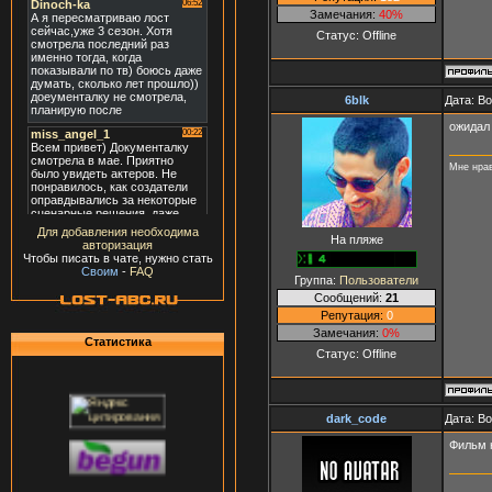
Замечания:
40%
Статус:
Offline
6blk
Дата: В
ожидал 
Мне нрав
Для добавления необходима
На пляже
авторизация
Чтобы писать в чате, нужно стать
Своим
-
FAQ
Группа:
Пользователи
Сообщений:
21
Репутация:
0
Замечания:
0%
Статистика
Статус:
Offline
dark_code
Дата: В
Фильм 