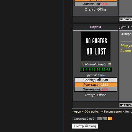
Замечания:
20%
Статус:
Offline
Sophia
Дата: П
Интере
Мир уж
Гампа
Natural Beauty
Группа:
Свои
Сообщений:
539
Репутация:
1532
Замечания:
20%
Статус:
Offline
Форум
»
Обо всём...
»
Телевидение
»
Олим
2
Страница
2
из
2
«
1