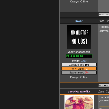
Статус:
Offline
Inwar
Дата: Вт
Провок
смотрел
Ждёт спасателей
Группа:
Свои
Сообщений:
103
Репутация:
-2
Замечания:
0%
Статус:
Offline
devo4ka_tane4ka
Дата: Су
Не люб
докуме