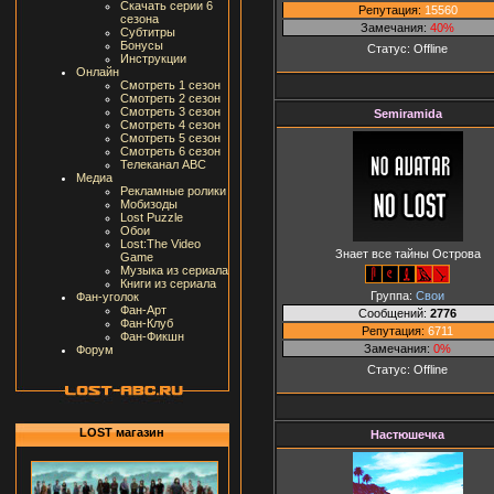
Скачать серии 6
Репутация:
15560
сезона
Замечания:
40%
Субтитры
Бонусы
Статус:
Offline
Инструкции
Онлайн
Смотреть 1 сезон
Смотреть 2 сезон
Смотреть 3 сезон
Semiramida
Смотреть 4 сезон
Смотреть 5 сезон
Смотреть 6 сезон
Телеканал ABC
Медиа
Рекламные ролики
Мобизоды
Lost Puzzle
Обои
Lost:The Video
Знает все тайны Острова
Game
Музыка из сериала
Книги из сериала
Группа:
Свои
Фан-уголок
Фан-Арт
Сообщений:
2776
Фан-Клуб
Репутация:
6711
Фан-Фикшн
Замечания:
0%
Форум
Статус:
Offline
LOST магазин
Настюшечка