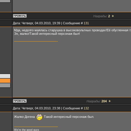
+
Награды:
2
Дата: Четверг, 04.03.2010, 19:39 | Сообщение #
131
Мда, недолго маялась старушка в высоковольтных проводах!Её обугленная ту
Эх, жалко!Такой интересный персонаж был!
+
Награды:
204
Дата: Четверг, 04.03.2010, 23:38 | Сообщение #
132
Жалко Догена
Такой интересный персонаж был.
We're the good guys