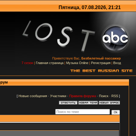
Пятница, 07.08.2026, 21:21
Приветствую Вас,
Безбилетный пассажир
7 сезон
|
Главная страница
|
Музыка Online
|
Регистрация
|
Вход
орум
[
Новые сообщения
·
Участники
·
Правила форума
·
Поиск
·
RSS
]