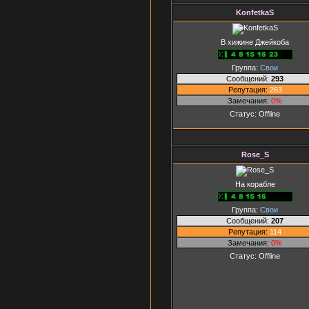
KonfetkaS
В хижине Джейкоба
Группа:
Свои
Сообщений:
293
Репутация:
263
Замечания:
0%
Статус:
Offline
Rose_S
На корабле
Группа:
Свои
Сообщений:
207
Репутация:
114
Замечания:
0%
Статус:
Offline