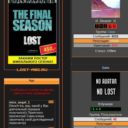
Disaster
Группа:
Свои
Сообщений:
4215
Репутация:
15560
Замечания:
40%
Статус:
Offline
Salm
Чат
Спойлеры и ссылки на другие
сайты в чате запрещены
В бункере
Группа:
Пользователи
Сообщений:
42
Репутация:
7