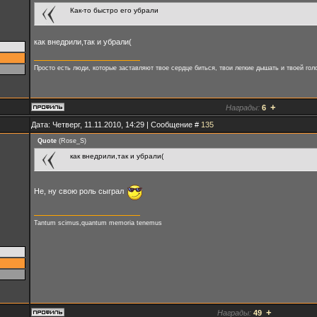
Как-то быстро его убрали
как внедрили,так и убрали(
Просто есть люди, которые заставляют твое сердце биться, твои легкие дышать и твоей голо
+
Награды:
6
Дата: Четверг, 11.11.2010, 14:29 | Сообщение #
135
Quote
(
Rose_S
)
как внедрили,так и убрали(
Не, ну свою роль сыграл
Tantum scimus,quantum memoria tenemus
+
Награды:
49