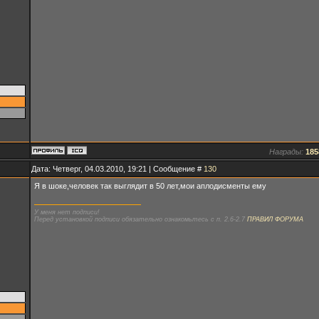
Награды:
185
Дата: Четверг, 04.03.2010, 19:21 | Сообщение #
130
Я в шоке,человек так выглядит в 50 лет,мои аплодисменты ему
У меня нет подписи!
Перед установкой подписи обязательно ознакомьтесь с п. 2.6-2.7
ПРАВИЛ ФОРУМА