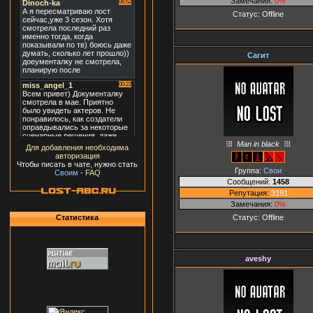
Замечания:
0%
Статус:
Offline
Сагит
Man in black
Для добавления необходима
авторизация
Чтобы писать в чате, нужно стать
Группа:
Свои
Своим
-
FAQ
Сообщений:
1458
Репутация:
3191
Замечания:
0%
Статус:
Offline
Статистика
aveshy