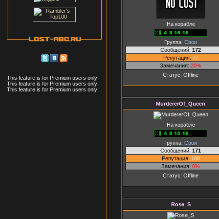
На корабле
Группа:
Свои
Сообщений:
172
Репутация:
77
Замечания:
20%
Статус:
Offline
This feature is for Premium users only!
This feature is for Premium users only!
This feature is for Premium users only!
MurdererOf_Queen
На корабле
Группа:
Свои
Сообщений:
171
Репутация:
100
Замечания:
0%
Статус:
Offline
Rose_S