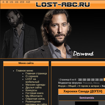
Меню сайта
Главное меню
Главная страница
О сериале
LOST на
6
Страница
6
из
6
«
1
2
3
4
5
мобильный
Модератор форума:
,
Poisoned
Olsiva
Магазин одежды
Форум
»
Общий
»
О героях и актерах
»
Хи
Друзья сайта
Конкурсы
Хироюки Санада (ДОГЕН)
Гостевая книга
Мы ВКонтакте
Semiramida
Обратная связь
Размещение
рекламы на сайте