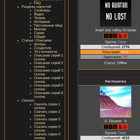
FAQ
Разделы новостей
Спойлеры
Видео
Теории
Интервью
Пасхальные яйца
Мнение
Знает все тайны Острова
Серии
Общие
Статьи / Описания
Группа:
Свои
Актеры
Сообщений:
2776
Создатели
Это интересно
Репутация:
6711
Описание серий 1
Замечания:
0%
сезона
Статус:
Offline
Описание серий 2
сезона
Описание серий 3
сезона
Описание серий 4
Настюшечка
сезона
Описание серий 5
сезона
Описание серий 6
сезона
Скачать
Скачать серии 1
сезона
Скачать серии 2
сезона
Скачать серии 3
Disaster
сезона
Скачать серии 4
сезона
Группа:
Свои
Скачать серии 5
Сообщений:
4215
сезона