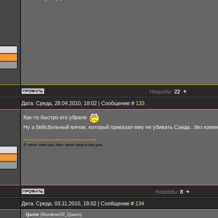
+
Награды:
22
Дата: Среда, 28.04.2010, 18:02 | Сообщение #
133
Как-то быстро его убрали
Ну а бейсбольный мячик, который приказал ему не убивать Саида...без ком
If i never meet you, then i never have to lose you.
+
Награды:
8
Дата: Среда, 03.11.2010, 18:02 | Сообщение #
134
Quote
(
MurdererOf_Queen
)