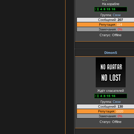
На корабле
Группа:
Свои
Сообщений:
207
Репутация:
114
Замечания:
0%
Статус:
Offline
DimonS
Ждёт спасателей
Группа:
Свои
Сообщений:
130
Репутация:
1020
Замечания:
0%
Статус:
Offline