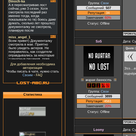
Группа:
Свои
Сообщений:
507
Репутация:
34
Замечания:
60%
Статус:
Offline
SэS
Дата: Су
Quote
(
Для добавления необходима
авторизация
Эээ....
Чтобы писать в чате, нужно стать
подчёр
Своим
-
FAQ
марая данность
Группа:
Свои
Статистика
Сообщений:
3899
Репутация:
4561
Замечания:
20%
Статус:
Offline
Loony
Дата: Су