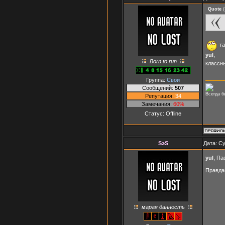
Quote
(
та
yul
,
Born to run
классн
Группа:
Свои
Сообщений:
507
Всегда б
Репутация:
34
Замечания:
60%
Статус:
Offline
SэS
Дата: Су
yul
, Па
Правда
марая данность