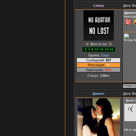
Loony
Дата: В
Джекет
никогда
Всегда б
Born to run
Группа:
Свои
Сообщений:
507
Репутация:
34
Замечания:
60%
Статус:
Offline
Джекет
Дата: В
Quote
(
Не,я с