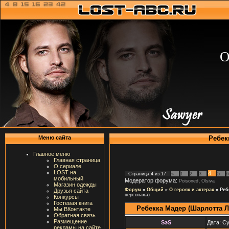
О
Ребек
Меню сайта
Главное меню
Главная страница
О сериале
LOST на
4
Страница
4
из
17
«
1
2
3
5
6
мобильный
Модератор форума:
,
Poisoned
Olsiva
Магазин одежды
Форум
»
Общий
»
О героях и актерах
»
Реб
Друзья сайта
персонажа)
Конкурсы
Гостевая книга
Ребекка Мадер (Шарлотта 
Мы ВКонтакте
Обратная связь
Размещение
SэS
Дата: Су
рекламы на сайте