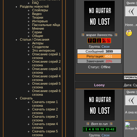
FAQ
Quote
(
Разделы новостей
Спойлеры
Видео
Теории
Интервью
Неее...
Пасхальные яйца
Мнение
Серии
марая данность
Общие
Статьи / Описания
Актеры
Группа:
Свои
Создатели
Это интересно
Сообщений:
3899
Описание серий 1
Репутация:
4561
сезона
Замечания:
20%
Описание серий 2
сезона
Статус:
Offline
Описание серий 3
сезона
Описание серий 4
сезона
Описание серий 5
Loony
Дата: Су
сезона
Описание серий 6
Quote
(
сезона
Скачать
Скачать серии 1
сезона
Скачать серии 2
А она к
сезона
Скачать серии 3
сезона
Born to run
Скачать серии 4
сезона
Всегда б
Скачать серии 5
сезона
Группа:
Свои