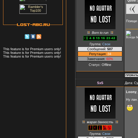
Quote
(
Поищи п
Born to run
Всегда б
Группа:
Свои
Сообщений:
507
This feature is for Premium users only!
This feature is for Premium users only!
Репутация:
34
This feature is for Premium users only!
Замечания:
60%
Статус:
Offline
SэS
Дата: Су
Loony
Ну лан
марая данность
Группа:
Свои