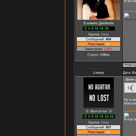
И не го
Полуночн
В хижине Джейкоба
Группа:
Свои
Сообщений:
404
Репутация:
47
Замечания:
100%
Статус:
Offline
Loony
Дата: В
Quote
(
Ну и он
Классно
Born to run
Всегда б
Группа:
Свои
Сообщений:
507
Репутация:
34