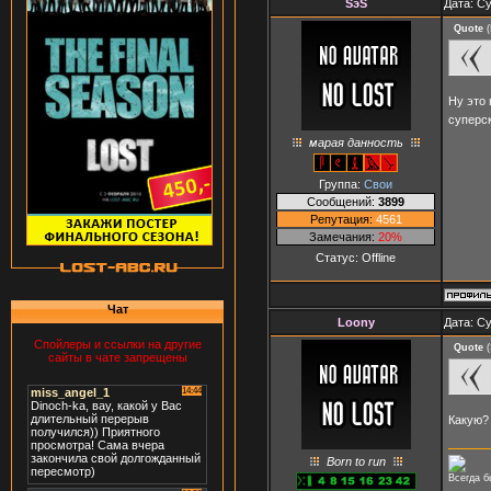
SэS
Дата: Су
Quote
(
Ну это 
суперск
марая данность
Группа:
Свои
Сообщений:
3899
Репутация:
4561
Замечания:
20%
Статус:
Offline
Чат
Loony
Дата: Су
Спойлеры и ссылки на другие
Quote
(
сайты в чате запрещены
Какую?
Born to run
Всегда б