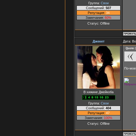
Группа:
Свои
Сообщений:
507
Репутация:
34
Замечания:
60%
Статус:
Offline
Джекет
Дата: В
Quote
(
По-мое
Полуночн
В хижине Джейкоба
Группа:
Свои
Сообщений:
404
Репутация:
47
Замечания:
100%
Статус:
Offline