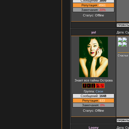
Сообщений:
3899
Репутация:
4561
Замечания:
20%
Статус:
Offline
yul
Дата: Су
Счастье 
Знает все тайны Острова
Группа:
Свои
Сообщений:
1648
Репутация:
633
Замечания:
0%
Статус:
Offline
Loony
Дата: Су