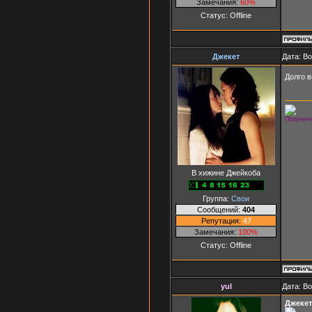
Замечания:
60%
Статус:
Offline
Джекет
Дата: В
Долго в
Полуночн
В хижине Джейкоба
Группа:
Свои
Сообщений:
404
Репутация:
47
Замечания:
100%
Статус:
Offline
yul
Дата: В
Джекет