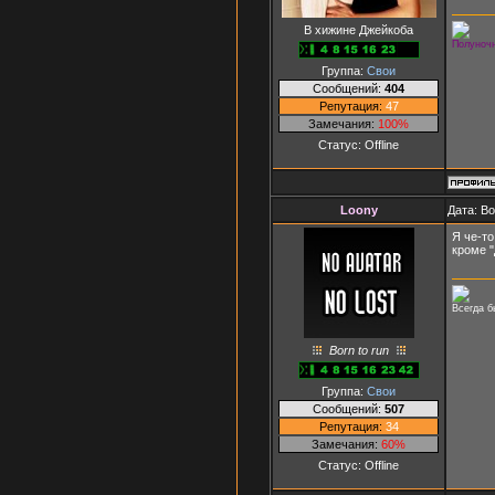
В хижине Джейкоба
Полуночн
Группа:
Свои
Сообщений:
404
Репутация:
47
Замечания:
100%
Статус:
Offline
Loony
Дата: В
Я че-то
кроме "
Всегда б
Born to run
Группа:
Свои
Сообщений:
507
Репутация:
34
Замечания:
60%
Статус:
Offline