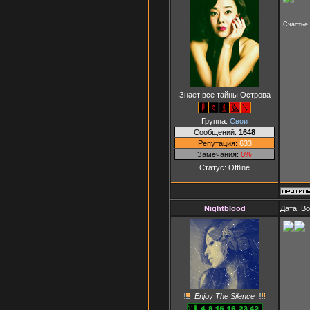
Счастье 
Знает все тайны Острова
Группа:
Свои
Сообщений:
1648
Репутация:
633
Замечания:
0%
Статус:
Offline
Nightblood
Дата: В
Enjoy The Silence