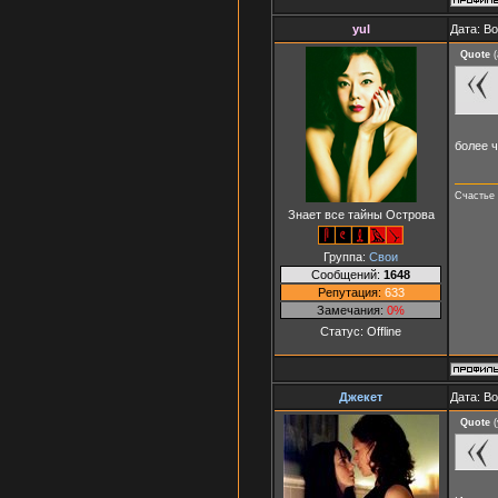
yul
Дата: В
Quote
(
более ч
Счастье 
Знает все тайны Острова
Группа:
Свои
Сообщений:
1648
Репутация:
633
Замечания:
0%
Статус:
Offline
Джекет
Дата: В
Quote
(