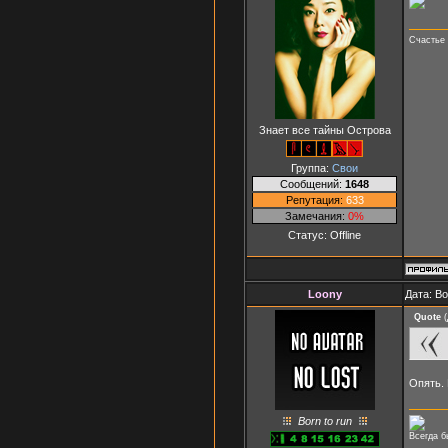
Счастье 
Знает все тайны Острова
Группа:
Свои
Сообщений:
1648
Репутация:
633
Замечания:
0%
Статус:
Offline
Loony
Дата: В
Quote
(
Опять.
Born to run
Всегда б