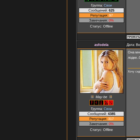
Группа:
Свои
Сообщений:
625
Репутация:
97
Замечания:
0%
Статус:
Offline
asfodela
Дата: В
Она мне
лодке..
Хочу сид
May-be
Группа:
Свои
Сообщений:
4385
Репутация:
317
Замечания:
0%
Статус:
Offline