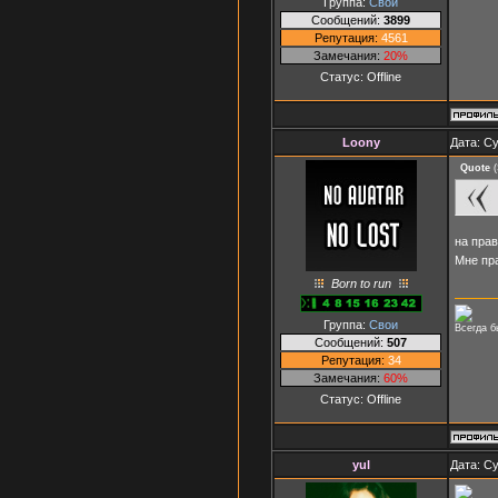
Группа:
Свои
Сообщений:
3899
Репутация:
4561
Замечания:
20%
Статус:
Offline
Loony
Дата: Су
Quote
(
на прав
Мне пр
Born to run
Группа:
Свои
Всегда б
Сообщений:
507
Репутация:
34
Замечания:
60%
Статус:
Offline
yul
Дата: Су