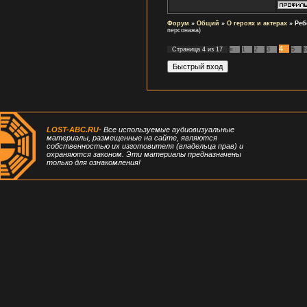
Форум
»
Общий
»
О героях и актерах
»
Реб
персонажа)
4
Страница
4
из
17
«
1
2
3
5
6
LOST-ABC.RU
- Все используемые аудиовизуальные
материалы, размещенные на сайте, являются
собственностью их изготовителя (владельца прав) и
охраняются законом. Эти материалы предназначены
только для ознакомления!