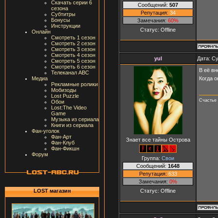
Скачать серии 6
Сообщений:
507
сезона
Репутация:
34
Субтитры
Бонусы
Замечания:
60%
Инструкции
Статус:
Offline
Онлайн
Смотреть 1 сезон
Смотреть 2 сезон
Смотреть 3 сезон
Смотреть 4 сезон
yul
Дата: Су
Смотреть 5 сезон
Смотреть 6 сезон
В её вн
Телеканал ABC
Когда о
Медиа
Рекламные ролики
Мобизоды
Lost Puzzle
Счастье 
Обои
Lost:The Video
Game
Музыка из сериала
Книги из сериала
Фан-уголок
Фан-Арт
Знает все тайны Острова
Фан-Клуб
Фан-Фикшн
Форум
Группа:
Свои
Сообщений:
1648
Репутация:
633
Замечания:
0%
Статус:
Offline
LOST магазин