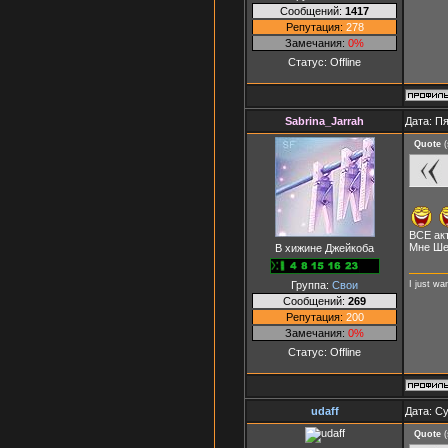
Сообщений:
1417
Репутация:
278
Замечания:
0%
Статус:
Offline
Sabrina_Jarrah
Дата: Пя
Quote
(
ВСЕ акт
Мне Ше
В хижине Джейкоба
Группа:
Свои
I just wa
Сообщений:
269
Репутация:
200
Замечания:
0%
Статус:
Offline
udaff
Дата: Су
Quote
(