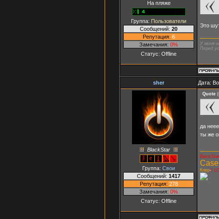
На пляже
Группа:
Пользователи
Это шу
Сообщений:
20
Репутация:
6
У меня н
Замечания:
0%
Перед ус
Статус:
Offline
sher
Дата: В
Quote
(
да нееет
ты же о
BlackStar
BlackSta
Case
Группа:
Свои
Клер
-
I L
Сообщений:
1417
Репутация:
278
Замечания:
0%
Статус:
Offline