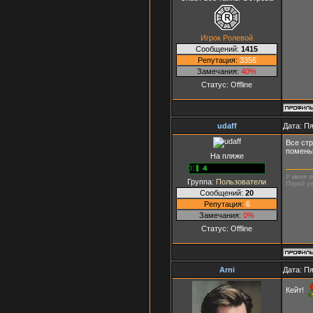
Игрок Ролевой
Сообщений:
1415
Репутация:
3356
Замечания:
40%
Статус:
Offline
udaff
Дата: Пя
Все стр
помень
На пляже
У меня н
Группа:
Пользователи
Перед ус
Сообщений:
20
Репутация:
6
Замечания:
0%
Статус:
Offline
Arni
Дата: Пя
Кейт!