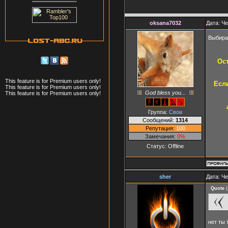
oksana7032
Дата: Че
Выбира
Ос
This feature is for Premium users only!
Если
This feature is for Premium users only!
God bless you...
This feature is for Premium users only!
Группа:
Свои
Сообщений:
1314
Репутация:
100
Замечания:
0%
Статус:
Offline
sher
Дата: Че
Quote
(
нет ты 