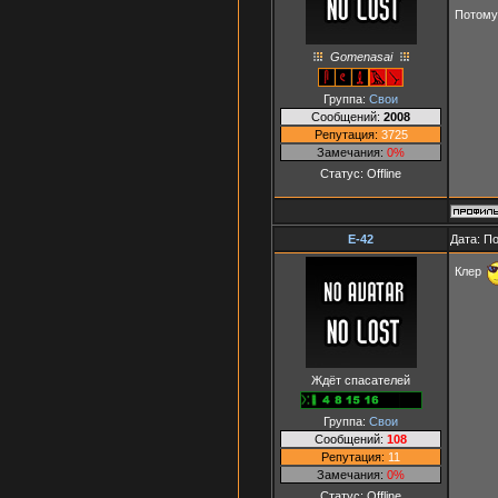
Потому
Gomenasai
Группа:
Свои
Сообщений:
2008
Репутация:
3725
Замечания:
0%
Статус:
Offline
E-42
Дата: П
Клер
Ждёт спасателей
Группа:
Свои
Сообщений:
108
Репутация:
11
Замечания:
0%
Статус:
Offline