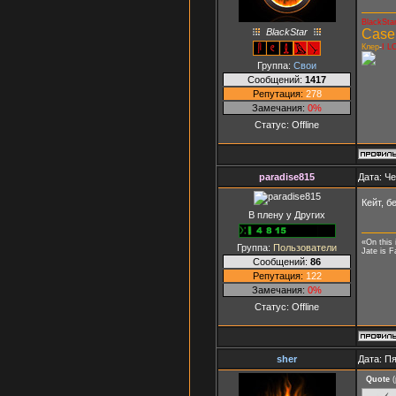
BlackSta
BlackStar
Case
Клер
-
I L
Группа:
Свои
Сообщений:
1417
Репутация:
278
Замечания:
0%
Статус:
Offline
paradise815
Дата: Че
Кейт, б
В плену у Других
«On this 
Группа:
Пользователи
Jate is F
Сообщений:
86
Репутация:
122
Замечания:
0%
Статус:
Offline
sher
Дата: Пя
Quote
(