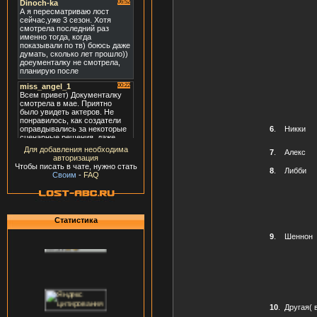
6
.
Никки
Для добавления необходима
7
.
Алекс
авторизация
Чтобы писать в чате, нужно стать
8
.
Либби
Своим
-
FAQ
Статистика
9
.
Шеннон
10
.
Другая( 