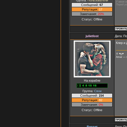
Группа:
Пользователи
У меня н
Сообщений:
67
Перед ус
Репутация:
17
Замечания:
20%
Статус:
Offline
julietlost
Дата: П
Клер и 
♔
♥ஜ♥
Amar — si
На корабле
Группа:
Свои
Сообщений:
154
Репутация:
82
Замечания:
0%
Статус:
Offline
Bennet
Дата: П