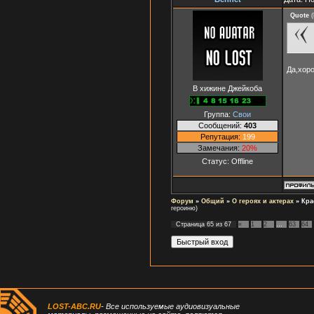
Quote
(
Да,хоро
В хижине Джейкоба
Группа:
Свои
Сообщений:
403
Репутация:
199
Замечания:
20%
Статус:
Offline
Форум
»
Общий
»
О героях и актерах
»
Кра
героиню)
Страница
65
из
67
«
1
2
…
63
64
LOST-ABC.RU
- Все используемые аудиовизуальные