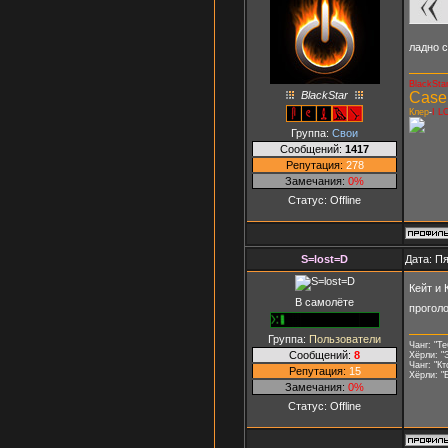
ладно с
BlackSta
BlackStar
Case
Клер
-
I L
Группа:
Свои
Сообщений:
1417
Репутация:
278
Замечания:
0%
Статус:
Offline
S=lost=D
Дата: Пя
Кейт и
В самолёте
проголо
Группа:
Пользователи
Чанг: "Те
Сообщений:
8
Хёрли: "Э
Чанг: "К
Репутация:
15
Хёрли: "
Замечания:
0%
Статус:
Offline