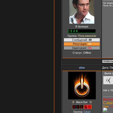
Не виден
Луна не с
В бункере
Группа:
Пользователи
Сообщений:
49
Репутация:
45
Замечания:
0%
Статус:
Offline
sher
Дата: Пя
Quote
(
как у т
BlackSta
BlackStar
Case
Клер
-
I L
Группа:
Свои