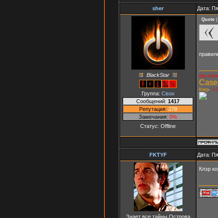
sher
Дата: Пя
Quote
(
правил
BlackStar
BlackSta
Case
Клер
-
I L
Группа:
Свои
Сообщений:
1417
Репутация:
278
Замечания:
0%
Статус:
Offline
FKTYF
Дата: Пя
Клэр к
Знает все тайны Острова