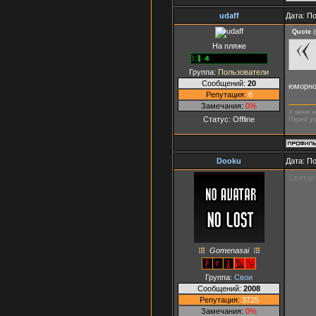
udaff
Дата: П
Quote
(
На пляже
Группа:
Пользователи
Сообщений:
20
юморной
Репутация:
6
Замечания:
0%
У меня н
Статус:
Offline
Перед ус
Dooku
Дата: П
Святая
Gomenasai
Группа:
Свои
Сообщений:
2008
Репутация:
3725
Замечания:
0%