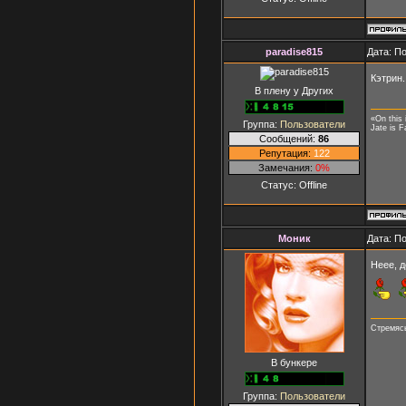
paradise815
Дата: П
Кэтрин
В плену у Других
«On this 
Группа:
Пользователи
Jate is F
Сообщений:
86
Репутация:
122
Замечания:
0%
Статус:
Offline
Моник
Дата: П
Неее, д
Стремясь
В бункере
Группа:
Пользователи