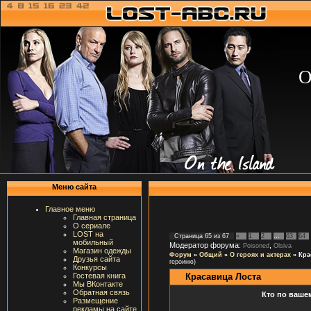
О
Меню сайта
Главное меню
Главная страница
О сериале
LOST на
Страница
65
из
67
«
1
2
…
63
64
мобильный
Модератор форума:
,
Poisoned
Olsiva
Магазин одежды
Форум
»
Общий
»
О героях и актерах
»
Кра
Друзья сайта
героиню)
Конкурсы
Красавица Лоста
Гостевая книга
Мы ВКонтакте
Обратная связь
Кто по ваше
Размещение
рекламы на сайте