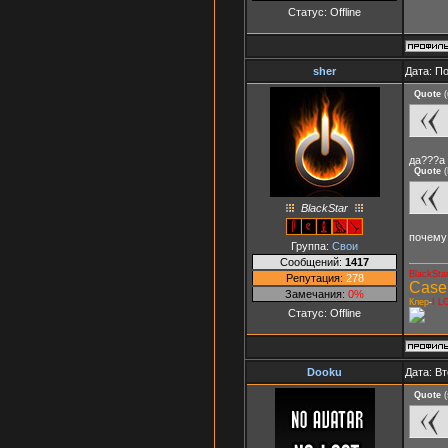
Статус:
Offline
sher
Дата: П
Quote
(
да???а 
Quote
(
BlackStar
почему
Группа:
Свои
Сообщений:
1417
BlackSta
Репутация:
278
Case
Замечания:
0%
Клер
-
I L
Статус:
Offline
Dooku
Дата: Вт
Quote
(