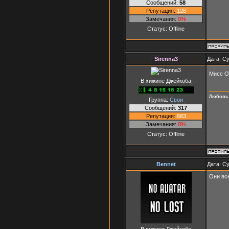
Сообщений:
58
Репутация:
126
Замечания:
0%
Статус:
Offline
Sirenna3
Дата: Су
Мисс О
В хижине Джейкоба
Любовь 
Группа:
Свои
Сообщений:
317
Репутация:
683
Замечания:
0%
Статус:
Offline
Bennet
Дата: Су
Они все
В хижине Джейкоба