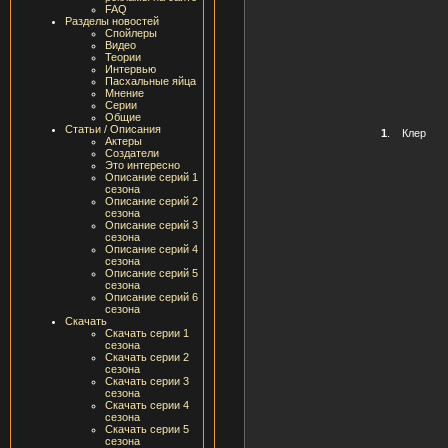
FAQ
Разделы новостей
Спойлеры
Видео
Теории
Интервью
Пасхальные яйца
Мнение
Серии
Общие
Статьи / Описания
1
.
Клер
Актеры
Создатели
Это интересно
Описание серий 1
сезона
Описание серий 2
сезона
Описание серий 3
сезона
Описание серий 4
сезона
Описание серий 5
сезона
Описание серий 6
сезона
Скачать
Скачать серии 1
сезона
Скачать серии 2
сезона
Скачать серии 3
сезона
Скачать серии 4
сезона
Скачать серии 5
сезона