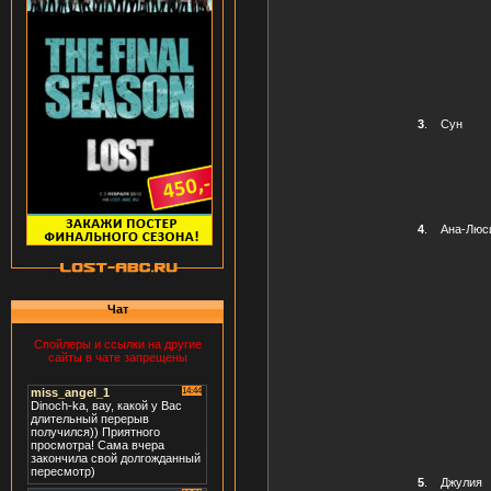
3
.
Сун
4
.
Ана-Люс
Чат
Спойлеры и ссылки на другие
сайты в чате запрещены
5
.
Джулия