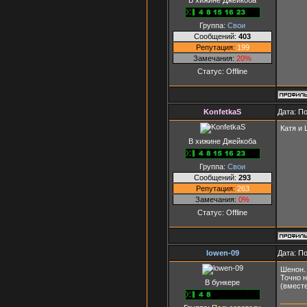
Группа:
Свои
Сообщений:
403
Репутация:
199
Замечания:
20%
Статус:
Offline
KonfetkaS
Дата: П
Катя и 
В хижине Джейкоба
Группа:
Свои
Сообщений:
293
Репутация:
263
Замечания:
0%
Статус:
Offline
lowen-09
Дата: П
Шенон.
Точно н
В бункере
(вмест