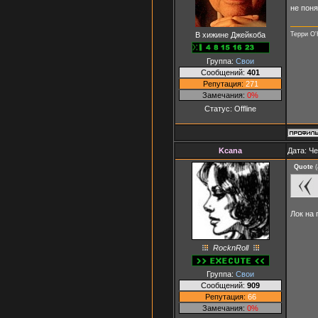
не поня
В хижине Джейкоба
Терри О'
Группа:
Свои
Сообщений:
401
Репутация:
271
Замечания:
0%
Статус:
Offline
Kcana
Дата: Че
Quote
(
Лок на 
RocknRoll
Группа:
Свои
Сообщений:
909
Репутация:
66
Замечания:
0%