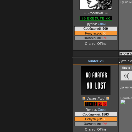
ну не м
RocknRoll
Группа:
Свои
Сообщений:
909
Репутация:
66
Замечания:
0%
Статус:
Offline
hunter123
Дата: Че
Quote
(
да лёгк
James Ford
НекитЪ-
Группа:
Свои
Сообщений:
1563
Репутация:
80
Замечания:
0%
Статус:
Offline