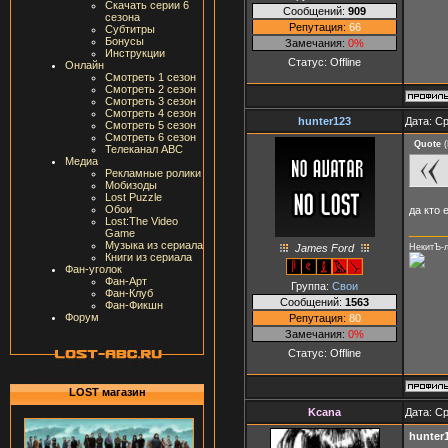
Скачать серии 6
Сообщений:
909
сезона
Репутация:
66
Субтитры
Бонусы
Замечания:
0%
Инструкции
Статус:
Offline
Онлайн
Смотреть 1 сезон
Смотреть 2 сезон
Смотреть 3 сезон
Смотреть 4 сезон
hunter123
Дата: Ср
Смотреть 5 сезон
Смотреть 6 сезон
Quote
(
Телеканал ABC
Медиа
Рекламные ролики
Мобизоды
Lost Puzzle
Обои
да кто 
Lost:The Video
Game
Музыка из сериала
James Ford
НекитЪ-
Книги из сериала
Фан-уголок
Фан-Арт
Группа:
Свои
Фан-Клуб
Сообщений:
1563
Фан-Фикшн
Форум
Репутация:
80
Замечания:
0%
Статус:
Offline
LOST магазин
Kcana
Дата: Ср
hunter