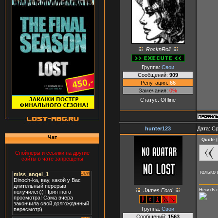
RocknRoll
Группа:
Свои
Сообщений:
909
Репутация:
66
Замечания:
0%
Статус:
Offline
hunter123
Дата: Ср
Чат
Quote
(
Спойлеры и ссылки на другие
сайты в чате запрещены
только
James Ford
НекитЪ-
Группа:
Свои
Сообщений:
1563