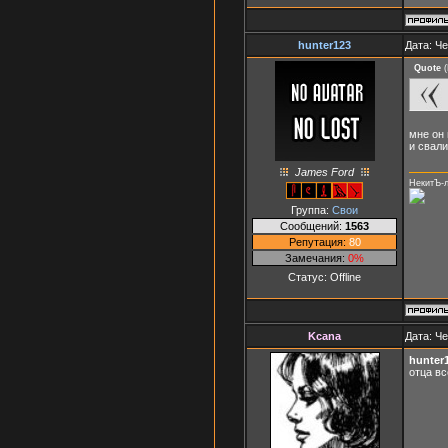
hunter123
Дата: Че
Quote
(
мне он 
и свали
James Ford
НекитЪ-
Группа:
Свои
Сообщений:
1563
Репутация:
80
Замечания:
0%
Статус:
Offline
Kcana
Дата: Че
hunter
отца в