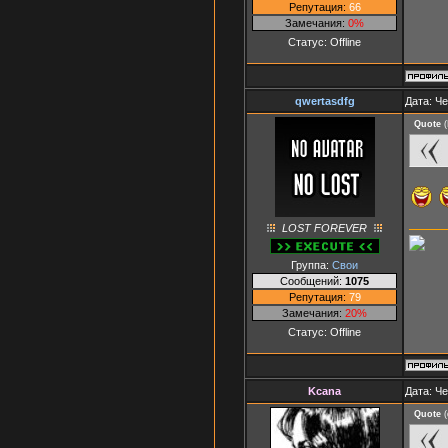
Репутация:
66
Замечания:
0%
Статус:
Offline
qwertasdfg
Дата: Че
Quote
(
LOST FOREVER
Группа:
Свои
Сообщений:
1075
Репутация:
79
Замечания:
20%
Статус:
Offline
Kcana
Дата: Че
Quote
(