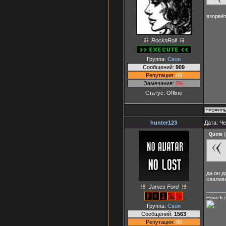
взорвёт
RocknRoll
Группа:
Свои
Сообщений:
909
Репутация:
66
Замечания:
0%
Статус:
Offline
hunter123
Дата: Че
Quote
(
да он д
свалив
James Ford
НекитЪ-
Группа:
Свои
Сообщений:
1563
Репутация:
80