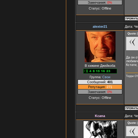
Замечания:
0%
Статус:
Offline
alexter21
Дата: Че
Quote
(
Да он 
любимч
Кстати
В хижине Джейкоба
Терри О'
Группа:
Свои
Сообщений:
401
Репутация:
271
Замечания:
0%
Статус:
Offline
Kcana
Дата: Че
Quote
(