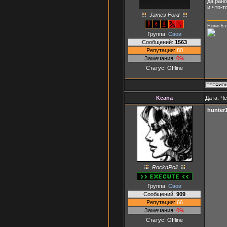
да рано
и что-т
James Ford
НекитЪ-
Группа:
Свои
Сообщений:
1563
Репутация:
80
Замечания:
0%
Статус:
Offline
Kcana
Дата: Че
hunter
RocknRoll
Группа:
Свои
Сообщений:
909
Репутация:
66
Замечания:
0%
Статус:
Offline