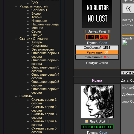
Quote
(
FAQ
Разделы новостей
Спойлеры
Видео
Теории
вот тут
Интервью
Пасхальные яйца
мести)
Мнение
James Ford
Серии
Общие
Статьи / Описания
НекитЪ-
Актеры
Группа:
Свои
Создатели
Сообщений:
1563
Это интересно
Репутация:
80
Описание серий 1
сезона
Замечания:
0%
Описание серий 2
Статус:
Offline
сезона
Описание серий 3
сезона
Описание серий 4
сезона
Kcana
Дата: Ср
Описание серий 5
сезона
hunter
Описание серий 6
сезона
Добав
Скачать
---------
Скачать серии 1
хотя Со
сезона
Скачать серии 2
сезона
Скачать серии 3
сезона
Скачать серии 4
RocknRoll
сезона
Скачать серии 5
сезона
Группа:
Свои