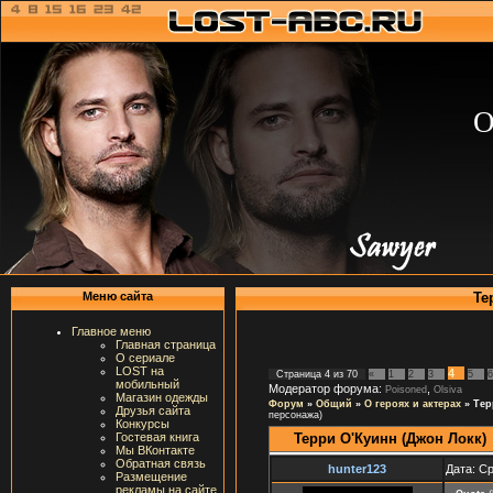
О
Те
Меню сайта
Главное меню
Главная страница
О сериале
LOST на
4
Страница
4
из
70
«
1
2
3
5
6
мобильный
Модератор форума:
,
Poisoned
Olsiva
Магазин одежды
Форум
»
Общий
»
О героях и актерах
»
Тер
Друзья сайта
персонажа)
Конкурсы
Терри О'Куинн (Джон Локк)
Гостевая книга
Мы ВКонтакте
Обратная связь
hunter123
Дата: Ср
Размещение
рекламы на сайте