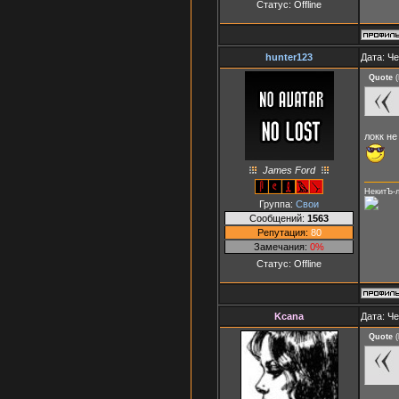
Статус:
Offline
hunter123
Дата: Че
Quote
(
локк не
James Ford
НекитЪ-
Группа:
Свои
Сообщений:
1563
Репутация:
80
Замечания:
0%
Статус:
Offline
Kcana
Дата: Че
Quote
(