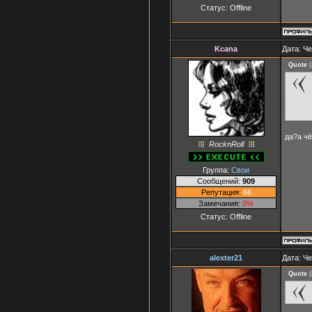
Статус:
Offline
Kcana
Дата: Че
Quote
(
да?а чё
RocknRoll
Группа:
Свои
Сообщений:
909
Репутация:
66
Замечания:
0%
Статус:
Offline
alexter21
Дата: Че
Quote
(