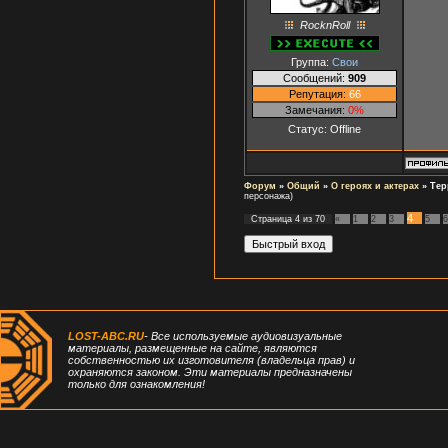
RocknRoll
Группа:
Свои
Сообщений:
909
Репутация:
66
Замечания:
0%
Статус:
Offline
Форум
»
Общий
»
О героях и актерах
»
Тер
персонажа)
4
Страница
4
из
70
«
1
2
3
5
6
LOST-ABC.RU
- Все используемые аудиовизуальные
материалы, размещенные на сайте, являются
собственностью их изготовителя (владельца прав) и
охраняются законом. Эти материалы предназначены
только для ознакомления!