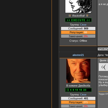
а я не 
RocknRoll
Группа:
Свои
Сообщений:
909
Репутация:
66
Замечания:
0%
Статус:
Offline
alexter21
Дата: Че
Quote
(
Потому 
показал
Ну и ещ
улыбнул
В хижине Джейкоба
Терри О'
Группа:
Свои
Сообщений:
401
Репутация:
271
Замечания:
0%