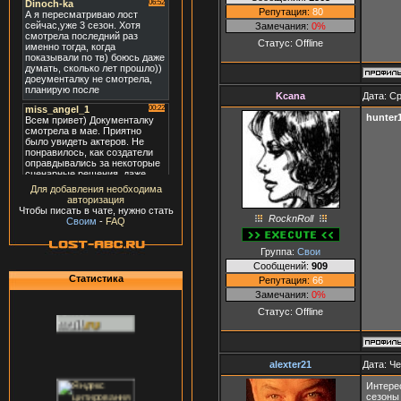
Репутация:
80
Замечания:
0%
Статус:
Offline
Kcana
Дата: Ср
hunter
Для добавления необходима
авторизация
Чтобы писать в чате, нужно стать
RocknRoll
Своим
-
FAQ
Группа:
Свои
Сообщений:
909
Статистика
Репутация:
66
Замечания:
0%
Статус:
Offline
alexter21
Дата: Че
Интерес
сезоны 