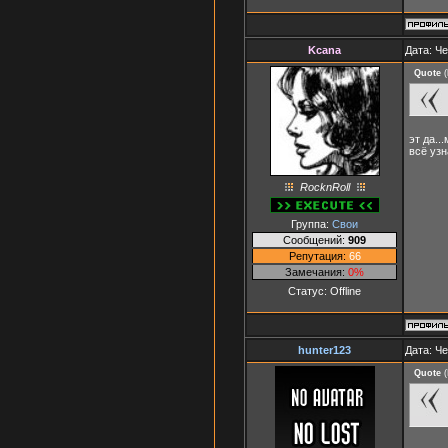
Kcana
Дата: Че
Quote
(
эт да..
всё узн
RocknRoll
Группа:
Свои
Сообщений:
909
Репутация:
66
Замечания:
0%
Статус:
Offline
hunter123
Дата: Че
Quote
(