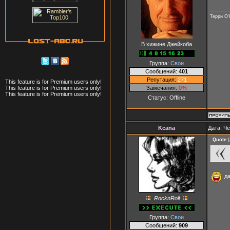
Терри О'
В хижине Джейкоба
Группа:
Свои
Сообщений:
401
Репутация:
271
This feature is for Premium users only!
Замечания:
0%
This feature is for Premium users only!
This feature is for Premium users only!
Статус:
Offline
Kcana
Дата: Че
Quote
(
да
RocknRoll
Группа:
Свои
Сообщений:
909