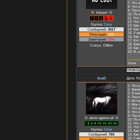
7. Что 
8. Что 
9. Пес
Interpol
10. По
11. Что
12. Чт
Группа:
Свои
13. Ка
14. Ка
Сообщений:
3417
15. У м
Репутация:
305
16. Как
Замечания:
20%
17. Кт
18. Ка
Статус:
Offline
19. Как
20. И, 
Denial
SoaD
Дата: П
1. Что 
2. Каки
3. Я вы
4. Песн
5. Исто
6. Мое 
7. Что 
8. Что 
9. Песн
alone against all
10. По 
11. Что
12. Что
Группа:
Свои
13. Как
Сообщений:
793
14. Как
15. У м
Репутация:
153