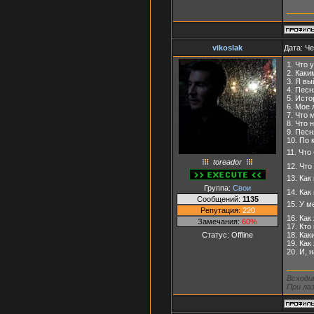
vikoslak
Дата: Че
1. Что 
2. Каки
3. Я вы
4. Песн
5. Исто
6. Мое 
7. Что 
8. Что 
9. Песн
10. По 
11. Что
toreador
12. Что
13. Как
Группа:
Свои
14. Как
Сообщений:
1135
15. У м
Репутация:
220
16. Как
Замечания:
60%
17. Кто
Статус:
Offline
18. Как
19. Как
20. И, 
Всходи
При лаз