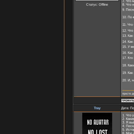
7. Что 
Статус:
Offline
8. Что н
9. Песн
10. По
11. Что
12. Чт
13. Ка
14. Ка
15. У м
16. Как
17. Кт
18. Ка
19. Ка
20. И, 
просто д
Tray
Дата: П
1. Что 
2. Как
3. Я в
4. Пес
5. Ист
6. Мое