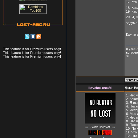
17. Кт
18. Ка
19. Как
20. И, 
задума
Как-то 
я уже с
This feature is for Premium users only!
которые
This feature is for Premium users only!
©
This feature is for Premium users only!
Iloveice-creaM
Дата: В
1. Что 
2. Как
3. Я в
4. Пес
5. Ист
6. Мое
7. Что 
8. Что 
9. Пес
Twins forever
10. По
11. Что
12. Чт