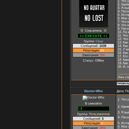
1. Что 
2. Как
3. Я в
4. Пес
5. Ист
6. Мое
7. Что 
8. Что 
9. Пес
Спасатель
10. По
11. Что
12. Чт
Группа:
Свои
13. Ка
Сообщений:
1039
14. Ка
15. У м
Репутация:
83
16. Как
Замечания:
0%
17. Кт
18. Ка
Статус:
Offline
19. Как
20. И, 
Лишь утр
Doctor-Who
Дата: П
1. Что 
В самолёте
2. Каки
3. Я в
Группа:
Пользователи
4. Песн
Сообщений:
5
5. Исто
Репутация:
2
6. Мое
Замечания:
20%