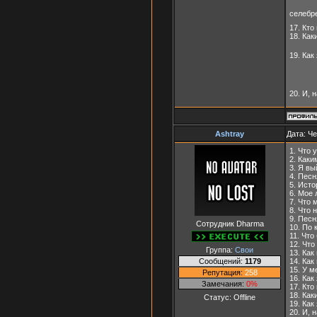
селебр
17. Кто
18. Как
19. Как
20. И, 
Ashtray
Дата: Че
1. Что 
2. Каки
3. Я вы
4. Песн
5. Ист
6. Мое 
7. Что 
8. Что 
9. Пес
Сотрудник Dharma
10. По 
11. Что
12. Что
Группа:
Свои
13. Ка
Сообщений:
1179
14. Ка
15. У м
Репутация:
258
16. Как
Замечания:
0%
17. Кто
18. Как
Статус:
Offline
19. Как
20. И, 