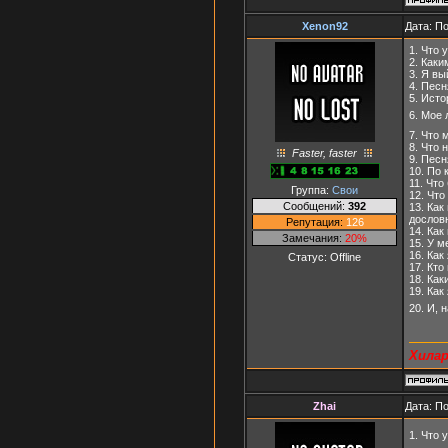
Xenon92
Дата: П
1. Что 
2. Каки
3. Я в
4. Пес
5. Ист
6. Мое
7. Что 
8. Что 
Faster, faster
9. Пес
10. По
11. Что
Группа:
Свои
12. Чт
Сообщений:
392
13. Ка
дослов
Репутация:
126
14. Ка
Замечания:
20%
15. У м
16. Как
Статус:
Offline
17. Кто
18. Ка
19. Как
20. И, 
Хила
Zhai
Дата: П
1. Что 