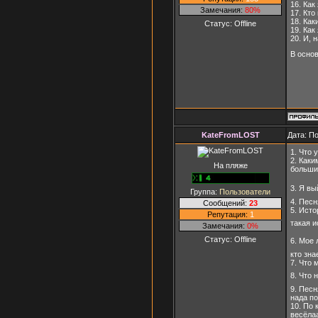
16. Как
Замечания:
80%
17. Кто
18. Как
Статус:
Offline
19. Как
20. И, 
В основ
KateFromLOST
Дата: П
1. Что 
2. Каки
На пляже
большии
3. Я вы
Группа:
Пользователи
4. Песн
Сообщений:
23
5. Исто
Репутация:
1
такая и
Замечания:
0%
Статус:
Offline
6. Мое 
кто зна
7. Что 
8. Что 
9. Песн
нада по
10. По 
весёлаа