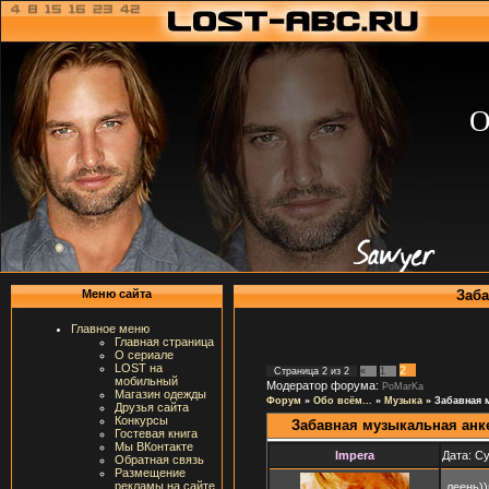
О
Заба
Меню сайта
Главное меню
Главная страница
О сериале
LOST на
2
Страница
2
из
2
«
1
мобильный
Модератор форума:
PoMarKa
Магазин одежды
Форум
»
Обо всём...
»
Музыка
»
Забавная 
Друзья сайта
Конкурсы
Забавная музыкальная анк
Гостевая книга
Мы ВКонтакте
Impera
Дата: Су
Обратная связь
Размещение
рекламы на сайте
леень))