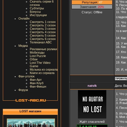
Скачать серии 6
8. Что 
Репутация:
47
сезона
9. Пес
Замечания:
20%
Субтитры
10. По
Бонусы
11. Что
Статус:
Offline
Инструкции
сладко
Онлайн
Смотреть 1 сезон
12. Чт
Смотреть 2 сезон
13. Ка
Смотреть 3 сезон
то в ме
Смотреть 4 сезон
Смотреть 5 сезон
14. Ка
Смотреть 6 сезон
Телеканал ABC
15. У м
Медиа
16. Как
Рекламные ролики
17. Кт
Мобизоды
Lost Puzzle
18. Ка
Обои
19. Как
Lost:The Video
Game
20. И, 
Музыка из сериала
Книги из сериала
Фан-уголок
Фан-Арт
Фан-Клуб
natvik
Дата: В
Фан-Фикшн
Форум
1. Что 
2. Каки
3. Я вы
4. Песн
LOST магазин
5. Истор
6. Мое 
Ждёт спасателей
7. Что 