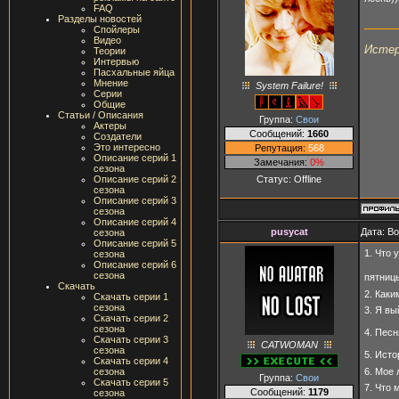
FAQ
Разделы новостей
Спойлеры
Видео
Истер
Теории
Интервью
Пасхальные яйца
Мнение
System Failure!
Серии
Общие
Статьи / Описания
Группа:
Свои
Актеры
Сообщений:
1660
Создатели
Это интересно
Репутация:
568
Описание серий 1
Замечания:
0%
сезона
Статус:
Offline
Описание серий 2
сезона
Описание серий 3
сезона
Описание серий 4
pusycat
Дата: В
сезона
Описание серий 5
1. Что 
сезона
Описание серий 6
сезона
пятниц
Скачать
2. Как
Скачать серии 1
сезона
3. Я в
Скачать серии 2
сезона
4. Пес
Скачать серии 3
CATWOMAN
сезона
5. Ист
Скачать серии 4
сезона
6. Мое
Группа:
Свои
Скачать серии 5
7. Что 
Сообщений:
1179
сезона