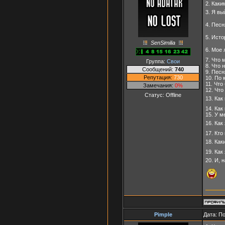
2. Как
3. Я в
4. Пес
5. Ист
SenSimilia
6. Мое
7. Что 
Группа:
Свои
8. Что 
Сообщений:
740
9. Пес
Репутация:
730
10. По
11. Что
Замечания:
0%
12. Чт
Статус:
Offline
13. Ка
14. Ка
15. У м
16. Как
17. Кт
18. Ка
19. Как
20. И, 
Pimple
Дата: П