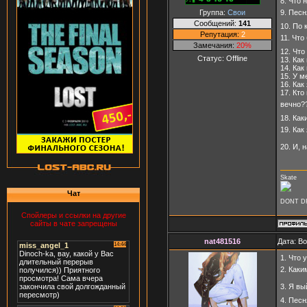
8. Что 
Группа:
Свои
9. Песн
Сообщений:
141
10. По 
Репутация:
2
11. Что
Замечания:
20%
12. Что
Статус:
Offline
13. Как
14. Как
15. У м
16. Как
17. Кто
вечно?
18. Как
19. Как
20. И, 
Skate
Чат
DONT D
Спойлеры и ссылки на другие
сайты в чате запрещены
nat481516
Дата: В
1. Что 
2. Как
3. Я в
4. Пес