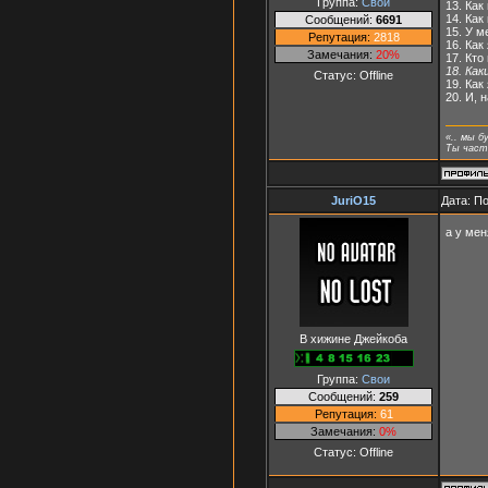
Группа:
Свои
13. Ка
14. Ка
Сообщений:
6691
15. У м
Репутация:
2818
16. Как
Замечания:
20%
17. Кт
18. Ка
Статус:
Offline
19. Как
20. И, 
«.. мы б
Ты часть
JuriO15
Дата: П
а у мен
В хижине Джейкоба
Группа:
Свои
Сообщений:
259
Репутация:
61
Замечания:
0%
Статус:
Offline