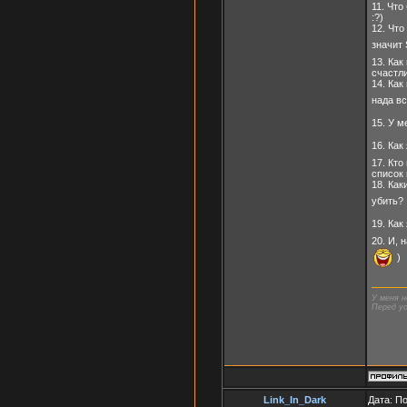
11. Что
:?)
12. Что
значит 
13. Как
счастли
14. Ка
нада в
15. У м
16. Как
17. Кто
список 
18. Как
убить?
19. Как
20. И, 
)
У меня н
Перед ус
Link_In_Dark
Дата: П