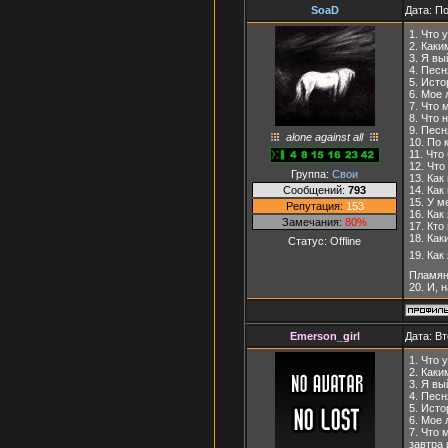
SoaD
Дата: П
1. Что
2. Каки
3. Я вы
4. Песн
5. Исто
6. Мое 
7. Что 
8. Что 
9. Песн
alone against all
10. По 
11. Что
12. Что
Группа:
Свои
13. Как
Сообщений:
793
14. Как
15. У м
Репутация:
153
16. Как
Замечания:
80%
17. Кто
18. Как
Статус:
Offline
19. Как
Пламя
20. И, 
Emerson_girl
Дата: Вт
1. Что 
2. Каки
3. Я вы
4. Песн
5. Исто
6. Мое 
7. Что 
завтра 