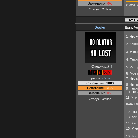
Замечания:
0%
Иногда н
Статус:
Offline
Dooku
Дата: Че
1. Что 
2. Каки
3. Я вы
4. Песн
Gomenasai
5. Исто
6. Мое 
Группа:
Свои
7. Что 
Сообщений:
2008
8. Что 
Репутация:
3725
9. Песн
10. По 
Замечания:
0%
11. Что
Статус:
Offline
надо н
12. Что
13. Как
14. Как
15. У м
16. Как