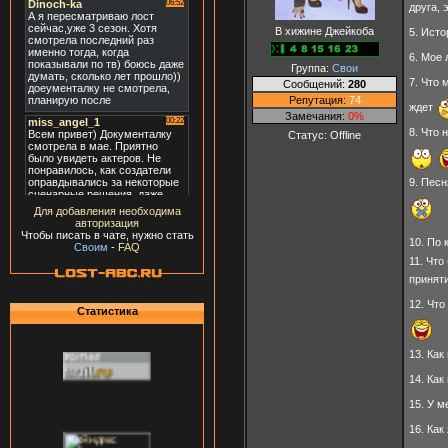
друга, 
В хижине Джейкоба
5. Ист
6. Мое
Группа:
Свои
7. Что 
Сообщений:
280
Репутация:
74
ждет
Замечания:
0%
8. Что 
Статус:
Offline
9. Пес
Для добавления необходима
авторизация
Чтобы писать в чате, нужно стать
10. По
Своим
-
FAQ
11. Что
принят
12. Чт
Статистика
13. Ка
14. Ка
15. У м
16. Как