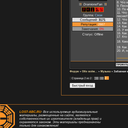
8. Что 
DramioneFan
9. Песн
10. По 
11. Что
Группа:
Свои
песню!!
12. Чт
Сообщений:
3171
13. Как
Репутация:
2667
14. Ка
Замечания:
0%
15. У м
16. Как
Статус:
Offline
17. Кто
18. Как
19. Как
20. И, 
Форум
»
Обо всём...
»
Музыка
»
Забавная 
2
Страница
2
из
2
«
1
LOST-ABC.RU
- Все используемые аудиовизуальные
материалы, размещенные на сайте, являются
собственностью их изготовителя (владельца прав) и
охраняются законом. Эти материалы предназначены
только для ознакомления!