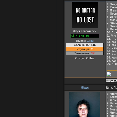
1. Что 
2. Как
3. Я в
4. Пес
5. Ист
6. Мое
7. Что 
8. Что 
9. Пес
Ждёт спасателей
10. По
11. Что
12. Чт
Группа:
Свои
13. Ка
Сообщений:
146
14. Ка
15. У м
Репутация:
26
16. Как
Замечания:
0%
17. Кт
18. Ка
Статус:
Offline
19. Как
20. И, 
Glass
Дата: П
1. Что 
2. Каки
3. Я вы
4. Песн
5. Исто
6. Мое 
7. Что 
8. Что 