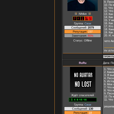
9. Песн
10. По 
11. Что
12. Что
Nihilus
13. Как
14. Как
15. У м
16. Как
Группа:
Свои
17. Кто
Сообщений:
2079
18. Как
Репутация:
237
19. Как
20. И, 
Замечания:
80%
Статус:
Offline
чето Ак
the alch
RuRu
Дата: П
1. Что 
2. Каки
3. Я вы
4. Песн
5. Исто
6. Мое 
7. Что 
8. Что 
9. Песн
Ждёт спасателей
10. По 
11. Что
Группа:
Свои
решила
Сообщений:
130
Репутация:
18