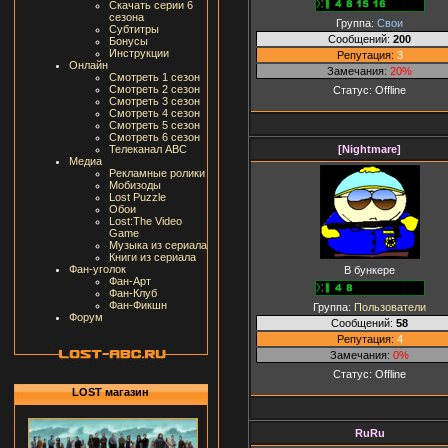
Скачать серии 6
сезона
Группа:
Свои
Субтитры
Сообщений:
200
Бонусы
Инструкции
Репутация:
3
Онлайн
Замечания:
20%
Смотреть 1 сезон
Смотреть 2 сезон
Статус:
Offline
Смотреть 3 сезон
Смотреть 4 сезон
Смотреть 5 сезон
Смотреть 6 сезон
[Nightmare]
Телеканал ABC
Медиа
Рекламные ролики
Мобизоды
Lost Puzzle
Обои
Lost:The Video
Game
Музыка из сериала
Книги из сериала
Фан-уголок
В бункере
Фан-Арт
Фан-Клуб
Фан-Фикшн
Группа:
Пользователи
Форум
Сообщений:
58
Репутация:
4
Замечания:
0%
Статус:
Offline
LOST магазин
RuRu