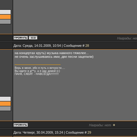
Награды:
не
Дата: Среда, 14.01.2009, 10:54 | Сообщение #
28
на концертах круть) музыка намного тяжелее...
не очень заслушиваюсь ими, две песни зацепили)
Верь в меня, ибо я путь к вечности....
Вы идите в ж**у, а я иду домой (с)
ПАНК, СКЕЙТ - НАВСЕГДА!!!!!!!!!
+
Награды:
нет
Дата: Четверг, 30.04.2009, 15:24 | Сообщение #
29