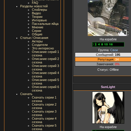
FAQ
Разделы новостей
Спойлеры
Видео
Теории
Интервью
Пасхальные яйца
Мнение
Серии
Общие
Статьи / Описания
На корабле
Актеры
Создатели
Это интересно
Группа:
Свои
Описание серий 1
Сообщений:
195
сезона
Описание серий 2
Репутация:
34
сезона
Замечания:
0%
Описание серий 3
сезона
Статус:
Offline
Описание серий 4
сезона
Описание серий 5
сезона
SunLight
Описание серий 6
сезона
Скачать
Скачать серии 1
сезона
Скачать серии 2
сезона
Скачать серии 3
сезона
Скачать серии 4
сезона
Скачать серии 5
На корабле
сезона