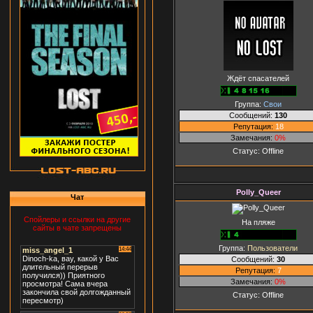
Ждёт спасателей
Группа:
Свои
Сообщений:
130
Репутация:
18
Замечания:
0%
Статус:
Offline
Polly_Queer
Чат
Спойлеры и ссылки на другие
На пляже
сайты в чате запрещены
Группа:
Пользователи
Сообщений:
30
Репутация:
7
Замечания:
0%
Статус:
Offline