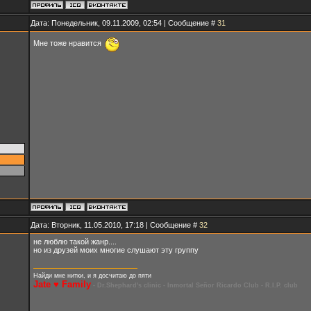
Дата: Понедельник, 09.11.2009, 02:54 | Сообщение #
31
Мне тоже нравится
Дата: Вторник, 11.05.2010, 17:18 | Сообщение #
32
не люблю такой жанр....
но из друзей моих многие слушают эту группу
Найди мне нитки, и я досчитаю до пяти
Jate ♥ Family
- Dr.Shephard's clinic - Inmortal Señor Ricardo Club - R.I.P. club