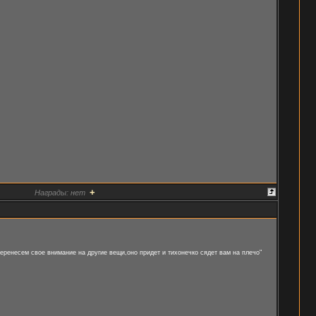
+
Награды:
нет
еренесем свое внимание на другие вещи,оно придет и тихонечко сядет вам на плечо"