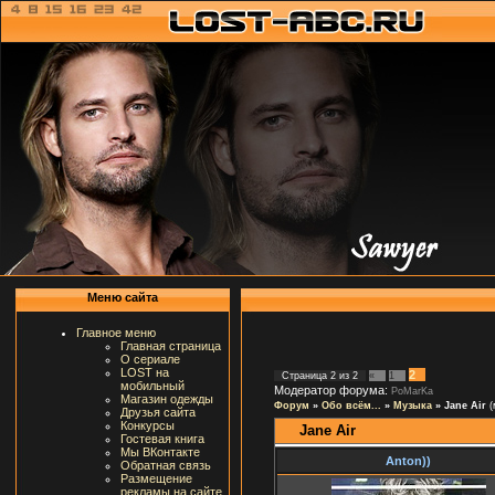
Меню сайта
Главное меню
Главная страница
О сериале
LOST на
2
Страница
2
из
2
«
1
мобильный
Модератор форума:
PoMarKa
Магазин одежды
Форум
»
Обо всём...
»
Музыка
»
Jane Air
(
Друзья сайта
Конкурсы
Jane Air
Гостевая книга
Мы ВКонтакте
Anton))
Обратная связь
Размещение
рекламы на сайте