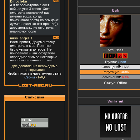
Evik
Mrs. Bass
Группа:
Свои
Для добавления необходима
Сообщений:
1665
авторизация
Репутация:
4686
Чтобы писать в чате, нужно стать
Замечания:
40%
Своим
-
FAQ
Статус:
Offline
Статистика
Vanila_art