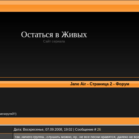
Остаться в Живых
Сайт сериала
Jane Air - Страница 2 - Форум
мегагрупк0!!)
Дата: Воскресенье, 07.09.2008, 19:02 | Сообщение #
26
так..ничего группа...слушать можно, ну.. не все песни нравятся, далеко не все