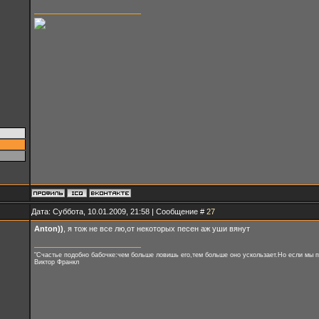
Дата: Суббота, 10.01.2009, 21:58 | Сообщение #
27
Anton))
, я тож не все лю,от некоторых песен аж уши вянут
"Счастье подобно бабочке:чем больше ловишь его,тем больше оно ускользает.Но если мы п
Виктор Франкл