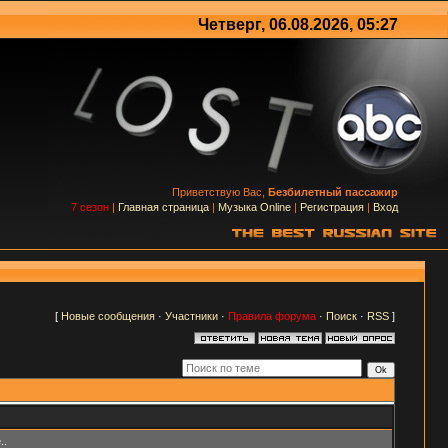
Четверг, 06.08.2026, 05:27
Приветствую Вас,
Безбилетный пассажир
7 сезон
|
Главная страница
|
Музыка Online
|
Регистрация
|
Вход
[
Новые сообщения
·
Участники
·
Правила форума
·
Поиск
·
RSS
]
..