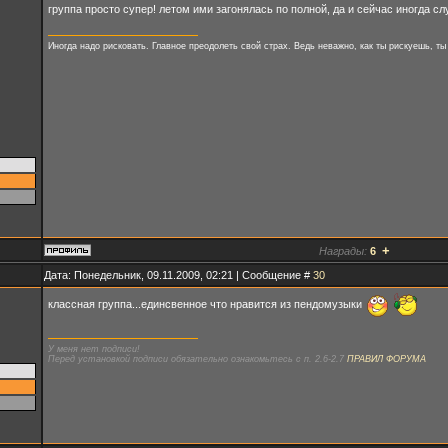
группа просто супер! летом ими загонялась по полной, да и сейчас иногда с
Иногда надо рисковать. Главное преодолеть свой страх. Ведь неважно, как ты рискуешь, ты
+
Награды:
6
Дата: Понедельник, 09.11.2009, 02:21 | Сообщение #
30
классная группа...единсвенное что нравится из пендомузыки
У меня нет подписи!
Перед установкой подписи обязательно ознакомьтесь с п. 2.6-2.7
ПРАВИЛ ФОРУМА