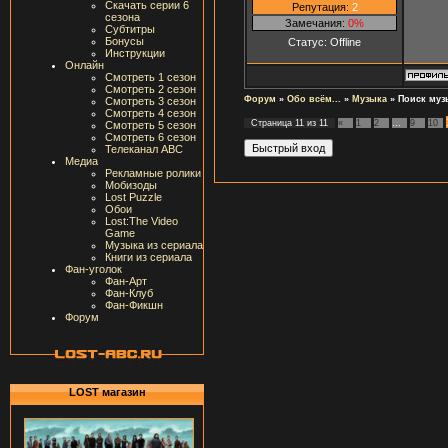
Скачать серии 6
Репутация:
2
сезона
Замечания:
0%
Субтитры
Бонусы
Статус:
Offline
Инструкции
Онлайн
Смотреть 1 сезон
Смотреть 2 сезон
Форум
»
Обо всём...
»
Музыка
»
Поиск муз
Смотреть 3 сезон
Смотреть 4 сезон
Страница
11
из
11
«
1
2
…
9
10
Смотреть 5 сезон
Смотреть 6 сезон
Телеканал ABC
Медиа
Рекламные ролики
Мобизоды
Lost Puzzle
Обои
Lost:The Video
Game
Музыка из сериала
Книги из сериала
Фан-уголок
Фан-Арт
Фан-Клуб
Фан-Фикшн
Форум
LOST магазин