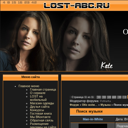
О
Меню сайта
Главное меню
Главная страница
О сериале
LOST на
Страница
11
из
11
«
1
2
…
9
10
мобильный
Модератор форума:
PoMarKa
Магазин одежды
Форум
»
Обо всём...
»
Музыка
»
Поиск муз
Друзья сайта
Конкурсы
Поиск музыки
Гостевая книга
Мы ВКонтакте
Man-in-White
Дата: Вт
Обратная связь
Размещение
Подска
рекламы на сайте