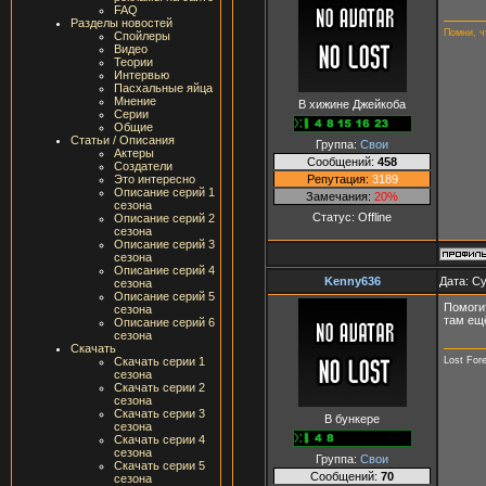
FAQ
Разделы новостей
Помни, ч
Спойлеры
Видео
Теории
Интервью
Пасхальные яйца
Мнение
В хижине Джейкоба
Серии
Общие
Статьи / Описания
Группа:
Свои
Актеры
Сообщений:
458
Создатели
Репутация:
3189
Это интересно
Описание серий 1
Замечания:
20%
сезона
Статус:
Offline
Описание серий 2
сезона
Описание серий 3
сезона
Описание серий 4
Kenny636
Дата: Су
сезона
Описание серий 5
Помогит
сезона
там ещё
Описание серий 6
сезона
Скачать
Lost For
Скачать серии 1
сезона
Скачать серии 2
сезона
Скачать серии 3
В бункере
сезона
Скачать серии 4
сезона
Группа:
Свои
Скачать серии 5
Сообщений:
70
сезона