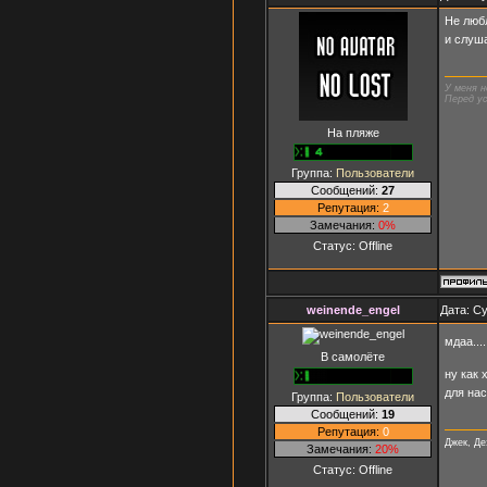
Не любл
и слуша
У меня н
Перед ус
На пляже
Группа:
Пользователи
Сообщений:
27
Репутация:
2
Замечания:
0%
Статус:
Offline
weinende_engel
Дата: Су
мдаа...
В самолёте
ну как 
для на
Группа:
Пользователи
Сообщений:
19
Репутация:
0
Джек, Дез
Замечания:
20%
Статус:
Offline