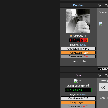
MooZon
Дата: Су
Рем
, 
Coldplay
Группа:
Свои
Сообщений:
4541
Репутация:
110
Замечания:
0%
Статус:
Offline
Рем
Дата: Су
Quote
(
Ждёт спасателей
Группа:
Свои
Panik..
Сообщений:
113
Репутация:
8
Замечания:
40%