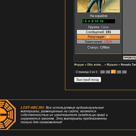
На корабле
Группа:
Свои
Сообщений:
191
Репутация:
38
Замечания:
100%
Статус:
Offline
Форум
»
Обо всём...
»
Музыка
»
Nevada Ta
2
Страница
2
из
3
«
1
3
»
LOST-ABC.RU
- Все используемые аудиовизуальные
материалы, размещенные на сайте, являются
собственностью их изготовителя (владельца прав) и
охраняются законом. Эти материалы предназначены
только для ознакомления!