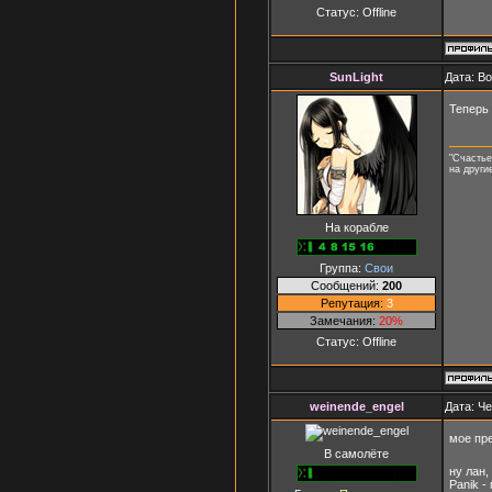
Статус:
Offline
SunLight
Дата: Во
Теперь 
"Счастье
на други
На корабле
Группа:
Свои
Сообщений:
200
Репутация:
3
Замечания:
20%
Статус:
Offline
weinende_engel
Дата: Че
мое пр
В самолёте
ну лан,
Panik -