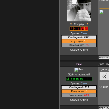
Они же
Coldplay
Группа:
Свои
Сообщений:
4541
Репутация:
110
Замечания:
0%
Статус:
Offline
Рем
Дата: Су
Quote
(
Ждёт спасателей
Группа:
Свои
Они не
Сообщений:
113
Репутация:
8
Замечания:
40%
Статус:
Offline