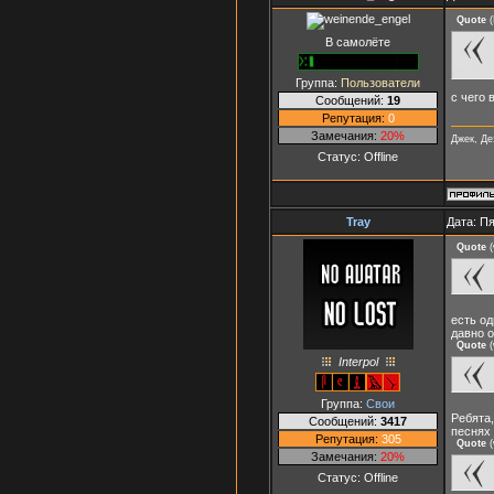
Quote
(
В самолёте
Группа:
Пользователи
с чего 
Сообщений:
19
Репутация:
0
Замечания:
20%
Джек, Дез
Статус:
Offline
Tray
Дата: Пя
Quote
(
есть од
давно 
Quote
(
Interpol
Группа:
Свои
Ребята,
Сообщений:
3417
песнях 
Репутация:
305
Quote
(
Замечания:
20%
Статус:
Offline