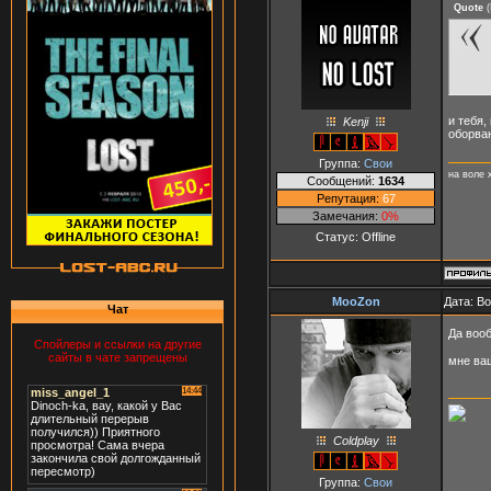
Quote
(
и тебя,
Kenji
оборва
Группа:
Свои
на воле 
Сообщений:
1634
Репутация:
67
Замечания:
0%
Статус:
Offline
MooZon
Дата: В
Чат
Да вооб
Спойлеры и ссылки на другие
сайты в чате запрещены
мне ващ
Coldplay
Группа:
Свои