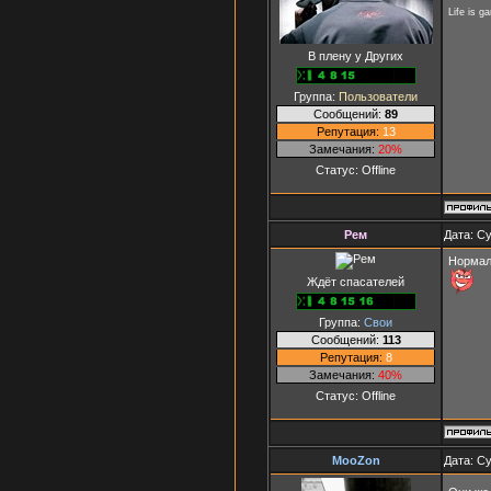
Life is g
В плену у Других
Группа:
Пользователи
Сообщений:
89
Репутация:
13
Замечания:
20%
Статус:
Offline
Рем
Дата: Су
Нормаль
Ждёт спасателей
Группа:
Свои
Сообщений:
113
Репутация:
8
Замечания:
40%
Статус:
Offline
MooZon
Дата: Су