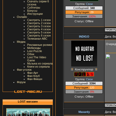
Скачать серии 6
Группа:
Свои
сезона
Субтитры
Сообщений:
340
Бонусы
Репутация:
29
Инструкции
Замечания:
100%
Онлайн
Смотреть 1 сезон
Статус:
Offline
Смотреть 2 сезон
Смотреть 3 сезон
Смотреть 4 сезон
Смотреть 5 сезон
Смотреть 6 сезон
INDIGO
Дата: В
Телеканал ABC
Медиа
Очередн
Рекламные ролики
Мобизоды
Lost Puzzle
Обои
Lost:The Video
Game
Музыка из сериала
Книги из сериала
Конструктор
Фан-уголок
Фан-Арт
Фан-Клуб
Фан-Фикшн
Группа:
Свои
Форум
Сообщений:
3394
Репутация:
120
Замечания:
0%
Статус:
Offline
LOST магазин
Maxardy
Дата: В