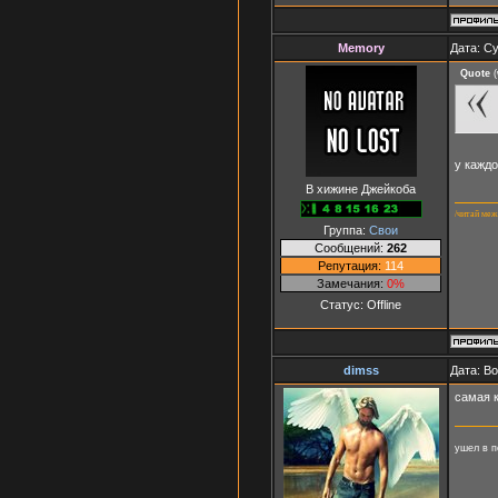
Memory
Дата: Су
Quote
(
у каждо
В хижине Джейкоба
/читай меж
Группа:
Свои
Сообщений:
262
Репутация:
114
Замечания:
0%
Статус:
Offline
dimss
Дата: В
самая 
ушел в п