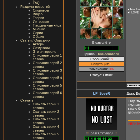
FAQ
Разделы новостей
♥Jate for
Спойлеры
♥I LOVE C
Видео
Теории
Интервью
Пасхальные яйца
Мнение
Серии
Общие
Статьи / Описания
В самолёте
Актеры
Создатели
Это интересно
Группа:
Пользователи
Описание серий 1
Сообщений:
8
сезона
Описание серий 2
Репутация:
1
сезона
Замечания:
0%
Описание серий 3
сезона
Статус:
Offline
Описание серий 4
сезона
Описание серий 5
сезона
Описание серий 6
LP_SoyeR
Дата: В
сезона
Скачать
Tray, т
Скачать серии 1
слушаю 
сезона
такую б
Скачать серии 2
дерьмо
сезона
Скачать серии 3
сезона
INFANTA
Скачать серии 4
сезона
Last CriminalS
Скачать серии 5
сезона