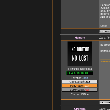
Если ср
линков 
свой в
просто
жизни б
Denial
Memory
Дата: Пя
не люб
наивные
/читай меж
В хижине Джейкоба
Группа:
Свои
Сообщений:
262
Репутация:
114
Замечания:
0%
Статус:
Offline
Сметана
Дата: Су