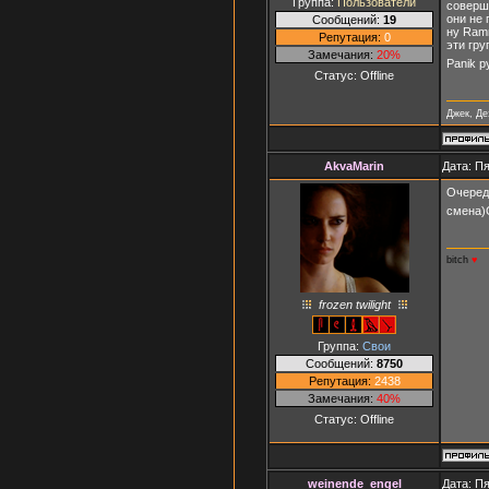
Группа:
Пользователи
соверше
они не 
Сообщений:
19
ну Ramm
Репутация:
0
эти гру
Замечания:
20%
Panik р
Статус:
Offline
Джек, Дез
AkvaMarin
Дата: Пя
Очередн
смена)
bitch
♥
frozen twilight
Группа:
Свои
Сообщений:
8750
Репутация:
2438
Замечания:
40%
Статус:
Offline
weinende_engel
Дата: Пя