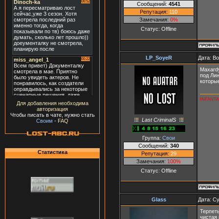
Сообщений:
4541
Репутация:
110
Замечания:
0%
Статус:
Offline
LP_SoyeR
Дата: В
Maxardy
под Лин
которые
INFANTA
Для добавления необходима
авторизация
Чтобы писать в чате, нужно стать
Last CriminalS
Своим
-
FAQ
Группа:
Свои
Сообщений:
340
Статистика
Репутация:
29
Замечания:
100%
Статус:
Offline
Glass
Дата: Су
Терпеть
чистая