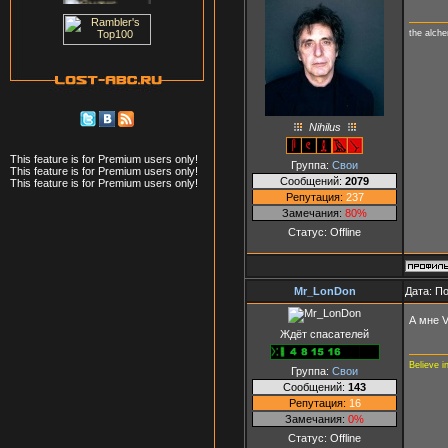
the alch
Nihilus
This feature is for Premium users only!
Группа:
Свои
This feature is for Premium users only!
Сообщений:
2079
This feature is for Premium users only!
Репутация:
237
Замечания:
80%
Статус:
Offline
Mr_LonDon
Дата: П
А мне 
Ждёт спасателей
Believe i
Группа:
Свои
Сообщений:
143
Репутация:
16
Замечания:
0%
Статус:
Offline