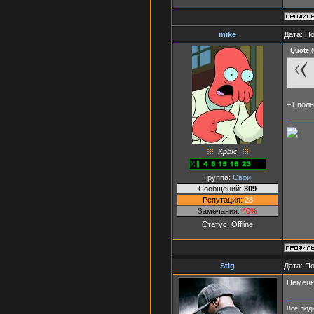
mike
Дата: П
Quote
(
+1.полн
KpbIc
Группа:
Свои
Сообщений:
309
Репутация:
28
Замечания:
40%
Статус:
Offline
Stig
Дата: П
Немецки
Все люди