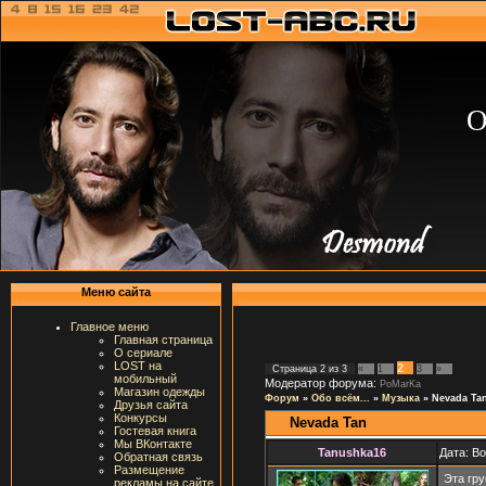
О
Меню сайта
Главное меню
Главная страница
О сериале
LOST на
2
Страница
2
из
3
«
1
3
»
мобильный
Модератор форума:
PoMarKa
Магазин одежды
Форум
»
Обо всём...
»
Музыка
»
Nevada Ta
Друзья сайта
Конкурсы
Nevada Tan
Гостевая книга
Мы ВКонтакте
Tanushka16
Дата: В
Обратная связь
Размещение
Эта гр
рекламы на сайте