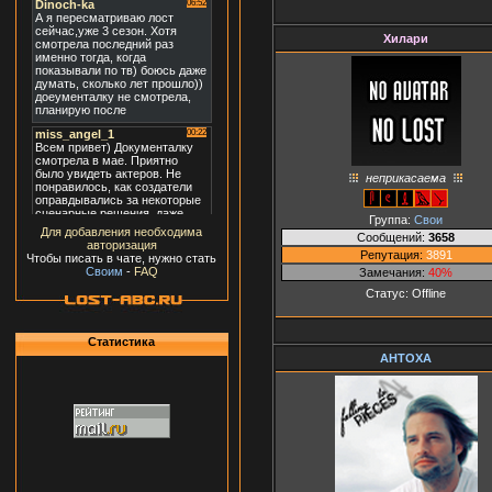
Хилари
неприкасаема
Группа:
Свои
Для добавления необходима
Сообщений:
3658
авторизация
Репутация:
3891
Чтобы писать в чате, нужно стать
Своим
-
FAQ
Замечания:
40%
Статус:
Offline
Статистика
AHTOXA