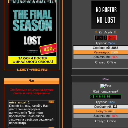
Dr. Acula
Группа:
Свои
Сообщений:
3887
Репутация:
2500
Замечания:
20%
Статус:
Offline
Рем
Чат
Спойлеры и ссылки на другие
Ждёт спасателей
сайты в чате запрещены
Группа:
Свои
Сообщений:
113
Репутация:
8
Замечания:
40%
Статус:
Offline