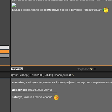
Больше всего люблю её совместную песню с Beyonce - "Beautiful Liar"
+
Награды:
22
Дата: Четверг, 07.08.2008, 23:49 | Сообщение #
27
mazurina
, я её даже не узнала на 2 фотографии (там где она с черными вол
Добавлено
(07.08.2008, 23:49)
---------------------------------------------
Tatusya
, класная фотка,спасиб