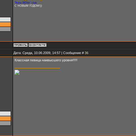
"Nota BENe" club
С НОВЫМ ГОДОМ!))
Дата: Среда, 10.06.2009, 14:57 | Сообщение #
36
Классная певица наивысшего уровня!!!!!