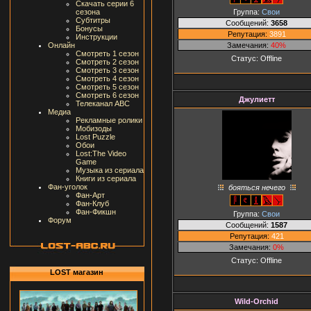
Скачать серии 6
Группа:
Свои
сезона
Субтитры
Сообщений:
3658
Бонусы
Репутация:
3891
Инструкции
Замечания:
40%
Онлайн
Смотреть 1 сезон
Статус:
Offline
Смотреть 2 сезон
Смотреть 3 сезон
Смотреть 4 сезон
Смотреть 5 сезон
Смотреть 6 сезон
Джулиетт
Телеканал ABC
Медиа
Рекламные ролики
Мобизоды
Lost Puzzle
Обои
Lost:The Video
Game
Музыка из сериала
Книги из сериала
Фан-уголок
бояться нечего
Фан-Арт
Фан-Клуб
Фан-Фикшн
Группа:
Свои
Форум
Сообщений:
1587
Репутация:
421
Замечания:
0%
Статус:
Offline
LOST магазин
Wild-Orchid