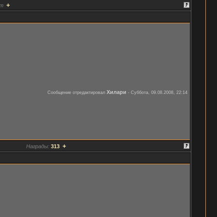
+
т
Хилари
Сообщение отредактировал
-
Суббота, 09.08.2008, 22:14
+
Награды:
313