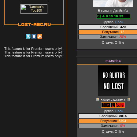
В хижине Джейкоба
Группа:
Свои
Сообщений:
420
Репутация:
12
Замечания:
20%
Статус:
Offline
This feature is for Premium users only!
This feature is for Premium users only!
This feature is for Premium users only!
mazurina
капля сарказма
Группа:
Свои
Сообщений:
8814
Репутация:
5703
Замечания:
0%
Статус:
Offline