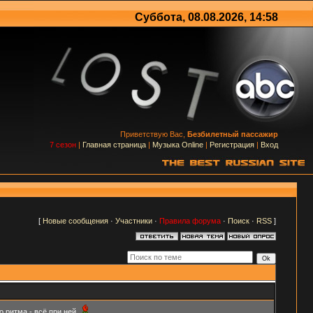
Суббота, 08.08.2026, 14:58
Приветствую Вас,
Безбилетный пассажир
7 сезон
|
Главная страница
|
Музыка Online
|
Регистрация
|
Вход
[
Новые сообщения
·
Участники
·
Правила форума
·
Поиск
·
RSS
]
о ритма - всё при ней