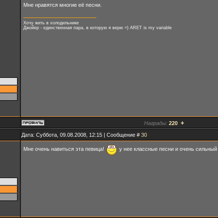
Мне нравятся многие её песни.
Хочу жить в холодильнике
Джойер - единственная пара, в которую я верю =) ARET is my variable
+
Награды:
220
Дата: Суббота, 09.08.2008, 12:15 | Сообщение #
30
Мне очень навиться эта певица!
у нее классные песни и очень сильный