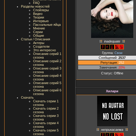
FAQ
Разделы новостей
Спойлеры
Видео
Теории
Интервью
Пасхальные яйца
Мнение
Серии
Общие
Статьи / Описания
inadequate
Актеры
Создатели
Это интересно
Группа:
Свои
Описание серий 1
сезона
Сообщений:
2537
Описание серий 2
Репутация:
252
сезона
Замечания:
20%
Описание серий 3
сезона
Статус:
Offline
Описание серий 4
сезона
Описание серий 5
сезона
Описание серий 6
Хилари
сезона
Скачать
Скачать серии 1
сезона
Скачать серии 2
сезона
Скачать серии 3
сезона
Скачать серии 4
сезона
неприкасаема
Скачать серии 5
сезона