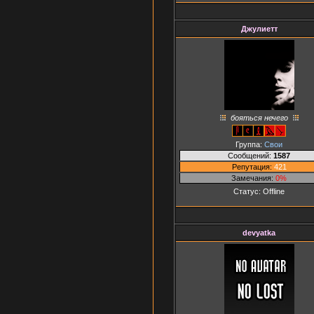
Джулиетт
бояться нечего
Группа:
Свои
Сообщений:
1587
Репутация:
421
Замечания:
0%
Статус:
Offline
devyatka