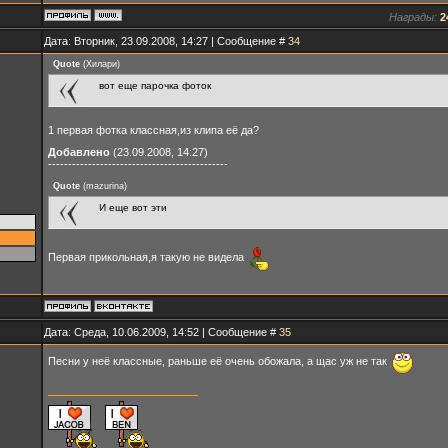
Награды:
2
Дата: Вторник, 23.09.2008, 14:27 | Сообщение #
34
Quote
(
Хилари
)
вот еще парочка фоток
1 первая фотка классная,из клипа её да?
Добавлено
(23.09.2008, 14:27)
---------------------------------------------
Quote
(
mazurina
)
И еще вот эти
Первая прикольная,я такую не видела
Дата: Среда, 10.06.2009, 14:52 | Сообщение #
35
Песни у неё классные, раньше её очень обожала, а щас уж не так