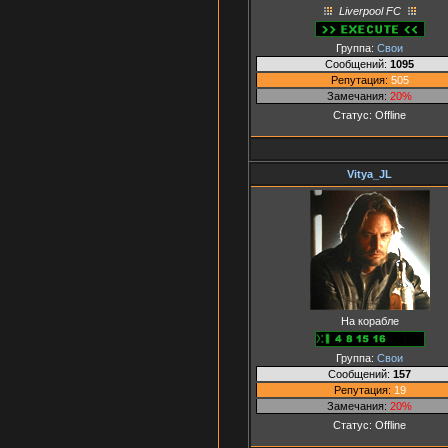
Liverpool FC
Группа:
Свои
Сообщений:
1095
Репутация:
505
Замечания:
20%
Статус:
Offline
Vitya_JL
На корабле
Группа:
Свои
Сообщений:
157
Репутация:
19
Замечания:
20%
Статус:
Offline