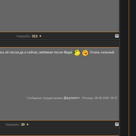
+
Награды:
313
сь её песни,да и сейчас,любимая песня Illegal
Очень сильный
Джулиетт
Сообщение отредактировал
-
Пятница, 08.08.2008, 09:37
+
Награды:
39