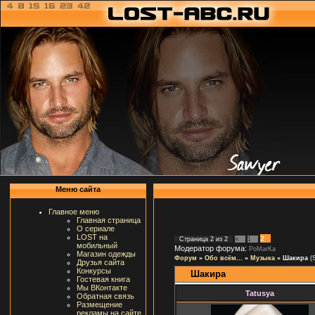
Меню сайта
Главное меню
Главная страница
О сериале
LOST на
2
Страница
2
из
2
«
1
мобильный
Модератор форума:
PoMarKa
Магазин одежды
Форум
»
Обо всём...
»
Музыка
»
Шакира
(
Друзья сайта
Конкурсы
Шакира
Гостевая книга
Мы ВКонтакте
Tatusya
Обратная связь
Размещение
рекламы на сайте