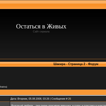
Остаться в Живых
Сайт сериала
Шакира - Страница 2 - Форум
Shakira)
Дата: Вторник, 05.08.2008, 03:26 | Сообщение #
26
Всегда её любила... она очень красивая девушка, и голос и пластика и чувств