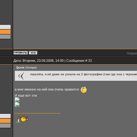
Награ
Дата: Вторник, 23.09.2008, 14:00 | Сообщение #
33
Quote
(
Хилари
)
mazurina, я её даже не узнала на 2 фотографии (там где она с черным
а мне именно на ней она очень нравится
И еще вот эти: