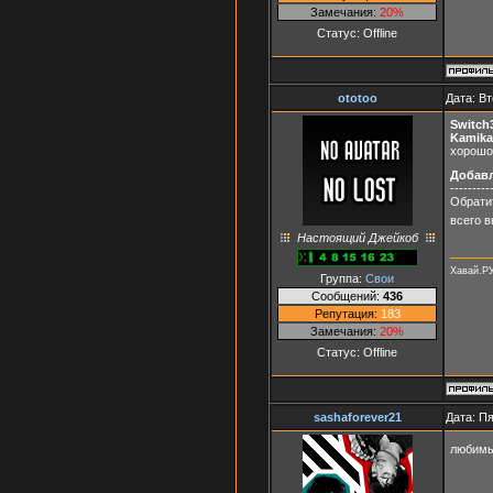
Замечания:
20%
Статус:
Offline
ototoo
Дата: Вт
Switch
Kamika
хорошо,
Добав
---------
Обратит
всего 
Настоящий Джейкоб
Хавай.Р
Группа:
Свои
Сообщений:
436
Репутация:
183
Замечания:
20%
Статус:
Offline
sashaforever21
Дата: Пя
любимы