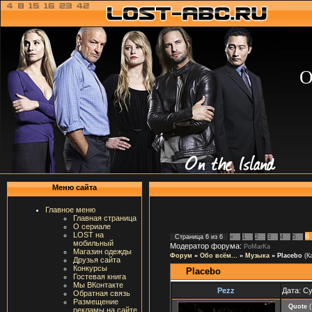
О
Меню сайта
Главное меню
Главная страница
О сериале
LOST на
6
Страница
6
из
6
«
1
2
3
4
5
мобильный
Модератор форума:
PoMarKa
Магазин одежды
Форум
»
Обо всём...
»
Музыка
»
Placebo
(К
Друзья сайта
Конкурсы
Placebo
Гостевая книга
Мы ВКонтакте
Pezz
Дата: Су
Обратная связь
Размещение
Quote
(
рекламы на сайте