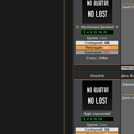
Хавай.Р
Настоящий Джейкоб
Группа:
Свои
Сообщений:
436
Репутация:
183
Замечания:
20%
Статус:
Offline
Divashik
Дата: В
Хороши
Диваш н
Ждёт спасателей
Группа:
Свои
Сообщений:
101