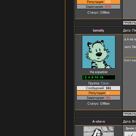
Репутация:
220
Замечания:
60%
Статус:
Offline
Iamally
Дата: Пя
а я не 
зато Sl
Don't was
На корабле
Группа:
Свои
Сообщений:
161
Репутация:
3
Замечания:
0%
Статус:
Offline
A-she-n
Дата: Вт
Quote
(