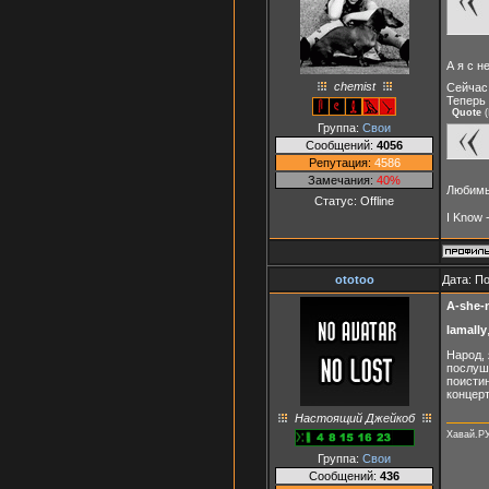
А я с н
chemist
Сейчас 
Теперь
Quote
(
Группа:
Свои
Сообщений:
4056
Репутация:
4586
Замечания:
40%
Любим
Статус:
Offline
I Know 
ototoo
Дата: П
A-she-
Iamally
Народ, 
послуша
поистин
концерт
Настоящий Джейкоб
Хавай.Р
Группа:
Свои
Сообщений:
436