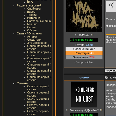
FAQ
Разделы новостей
Спойлеры
Видео
Теории
Интервью
Сейчас 
Пасхальные яйца
Мнение
Я тож п
Серии
Общие
Статьи / Описания
D-Wade
Актеры
Mi cenice
Создатели
My ashtr
Mi coraz
Это интересно
Группа:
Свои
Описание серий 1
Сообщений:
377
сезона
Описание серий 2
Репутация:
48
сезона
Замечания:
20%
Описание серий 3
сезона
Статус:
Offline
Описание серий 4
сезона
Описание серий 5
сезона
Описание серий 6
ototoo
Дата: Че
сезона
Скачать
Поздра
Скачать серии 1
сезона
касаетс
Скачать серии 2
шедевр
сезона
касает
Скачать серии 3
Jackie,
сезона
восстор
Скачать серии 4
Placebo
сезона
Настоящий Джейкоб
Скачать серии 5
сезона