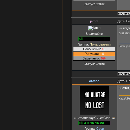
Статус:
Offline
jemm
Дата: Во
ни когд
они ме
В самолёте
Группа:
Пользователи
Вообще-т
Сообщений:
16
Репутация:
0
Замечания:
0%
Статус:
Offline
ototoo
Дата: Пя
Значит,
Хавай.Р
Настоящий Джейкоб
Группа:
Свои