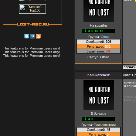
На корабле
Группа:
Свои
Сообщений:
206
Репутация:
531
This feature is for Premium users only!
Замечания:
0%
This feature is for Premium users only!
This feature is for Premium users only!
Статус:
Offline
Kamikazeherz
Дата: Ср
группа
а сейча
У меня н
Перед ус
В бункере
Группа:
Пользователи
Сообщений:
45
Репутация:
3