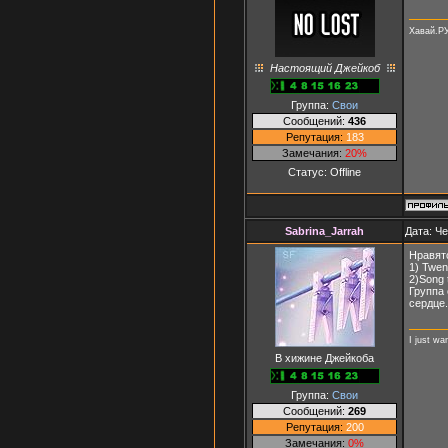
Хавай.Р
Настоящий Джейкоб
Группа:
Свои
Сообщений:
436
Репутация:
183
Замечания:
20%
Статус:
Offline
Sabrina_Jarrah
Дата: Че
Нравятс
1) Twen
2)Song 
Группа 
сердце.
I just wa
В хижине Джейкоба
Группа:
Свои
Сообщений:
269
Репутация:
200
Замечания:
0%