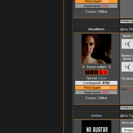
Репутация:
183
Замечания:
20%
Статус:
Offline
AkvaMarin
Дата: П
Quote
(
Можно 
Quote
(
frozen twilight
Группа:
Свои
Не деше
Сообщений:
8750
Репутация:
2438
bitch
♥
Замечания:
40%
Статус:
Offline
ototoo
Дата: Су
Зато ув