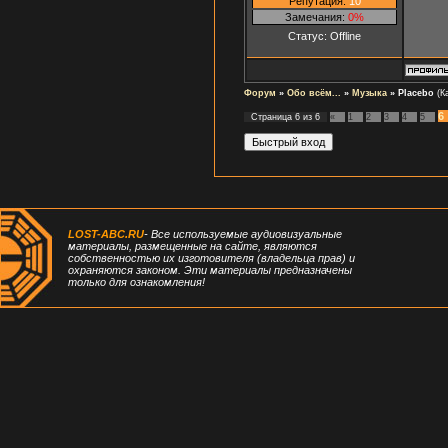
Репутация:
10
Замечания:
0%
Статус:
Offline
Форум
»
Обо всём...
»
Музыка
»
Placebo
(К
6
Страница
6
из
6
«
1
2
3
4
5
LOST-ABC.RU
- Все используемые аудиовизуальные
материалы, размещенные на сайте, являются
собственностью их изготовителя (владельца прав) и
охраняются законом. Эти материалы предназначены
только для ознакомления!