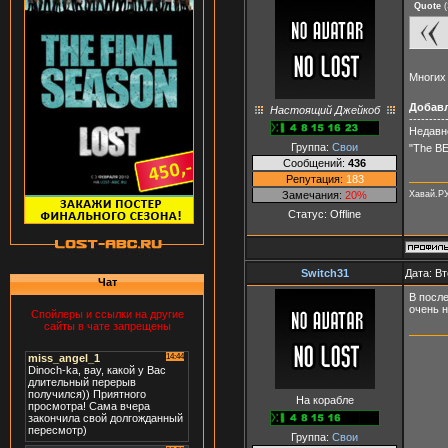
Quote
(
Многих 
Добав
Настоящий Джейкоб
---------
Недавн
Группа:
Свои
"The BE
Сообщений:
436
Репутация:
183
Хавай.Р
Замечания:
20%
Статус:
Offline
Switch31
Дата: Вт
Чат
В после
очень н
Спойлеры и ссылки на другие
сайты в чате запрещены
На корабле
Группа:
Свои