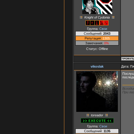
Knight of Cydonia
Группа:
Свои
Сообщений:
2043
Репутация:
1305
Замечания:
0%
Статус:
Offline
vikoslak
Дата: Пя
Послуш
послед
Всходи
При лаз
toreador
Группа:
Свои
Сообщений:
1135