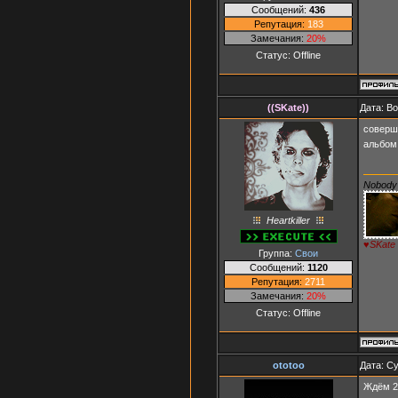
Сообщений:
436
Репутация:
183
Замечания:
20%
Статус:
Offline
((SKate))
Дата: Во
соверш
альбом
Nobody 
Heartkiller
♥SKate
Группа:
Свои
Сообщений:
1120
Репутация:
2711
Замечания:
20%
Статус:
Offline
ototoo
Дата: Су
Ждём 2