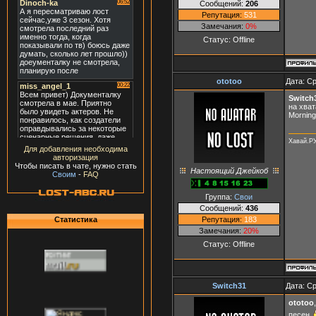
Сообщений:
206
Репутация:
531
Замечания:
0%
Статус:
Offline
ototoo
Дата: Ср
Switch
на хват
Morning,
Хавай.Р
Для добавления необходима
авторизация
Чтобы писать в чате, нужно стать
Настоящий Джейкоб
Своим
-
FAQ
Группа:
Свои
Сообщений:
436
Репутация:
183
Статистика
Замечания:
20%
Статус:
Offline
Switch31
Дата: Ср
ototoo
песен