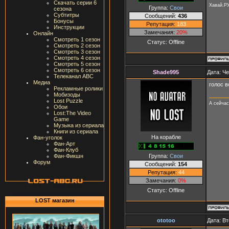
Скачать серии 6
Хавай.Р
Группа:
Свои
сезона
Субтитры
Сообщений:
436
Бонусы
Репутация:
183
Инструкции
Замечания:
20%
Онлайн
Смотреть 1 сезон
Статус:
Offline
Смотреть 2 сезон
Смотреть 3 сезон
Смотреть 4 сезон
Смотреть 5 сезон
Смотреть 6 сезон
Shade995
Дата: Че
Телеканал ABC
Медиа
голос в
Рекламные ролики
Мобизоды
Lost Puzzle
А сейчас
Обои
Lost:The Video
Game
Музыка из сериала
Книги из сериала
На корабле
Фан-уголок
Фан-Арт
Фан-Клуб
Группа:
Свои
Фан-Фикшн
Форум
Сообщений:
154
Репутация:
44
Замечания:
0%
Статус:
Offline
LOST магазин
ototoo
Дата: Вт