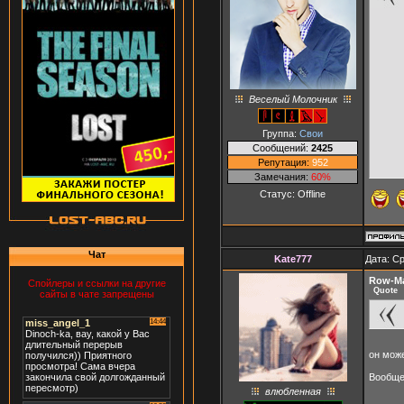
Веселый Молочник
Группа:
Свои
Сообщений:
2425
Репутация:
952
Замечания:
60%
Статус:
Offline
Чат
Kate777
Дата: Ср
Row-M
Спойлеры и ссылки на другие
Quote
сайты в чате запрещены
он мож
Вообще
влюбленная