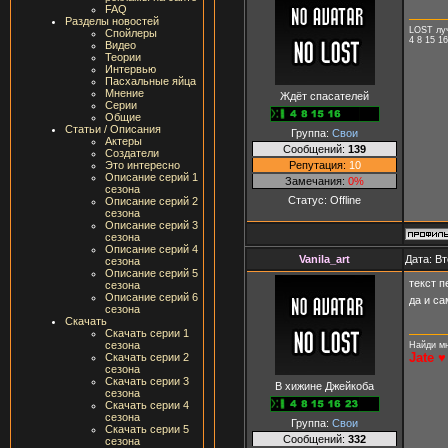
FAQ
Разделы новостей
LOST лу
Спойлеры
4 8 15 16
Видео
Теории
Интервью
Пасхальные яйца
Мнение
Ждёт спасателей
Серии
Общие
Статьи / Описания
Группа:
Свои
Актеры
Сообщений:
139
Создатели
Репутация:
10
Это интересно
Описание серий 1
Замечания:
0%
сезона
Статус:
Offline
Описание серий 2
сезона
Описание серий 3
сезона
Описание серий 4
Vanila_art
Дата: Вт
сезона
Описание серий 5
текст п
сезона
Описание серий 6
да и са
сезона
Скачать
Скачать серии 1
сезона
Найди мн
Jate ♥
Скачать серии 2
сезона
Скачать серии 3
В хижине Джейкоба
сезона
Скачать серии 4
сезона
Группа:
Свои
Скачать серии 5
Сообщений:
332
сезона