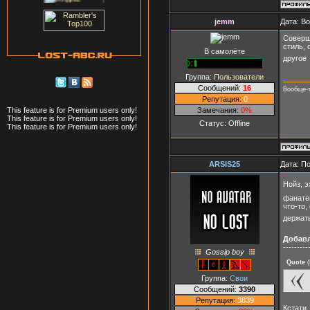
jemm
Дата: Во
Соверше
стиль, 
В самолёте
другое
Группа:
Пользователи
Сообщений:
16
Вообще-т
Репутация:
0
Замечания:
0%
This feature is for Premium users only!
This feature is for Premium users only!
Статус:
Offline
This feature is for Premium users only!
ARSIS25
Дата: П
Нойз, э
фанатею
что-то,
держат
Добав
---------
Gossip boy
Quote
(
Группа:
Свои
Сообщений:
3390
Репутация:
3839
Кстати,