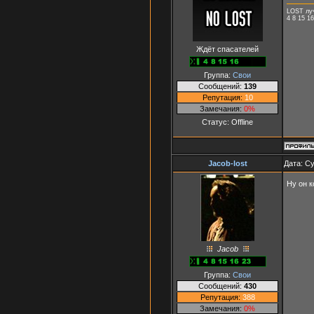
LOST лу
4 8 15 16
Ждёт спасателей
Группа:
Свои
Сообщений:
139
Репутация:
10
Замечания:
0%
Статус:
Offline
Jacob-lost
Дата: Су
Ну он к
Jacob
Группа:
Свои
Сообщений:
430
Репутация:
388
Замечания:
0%