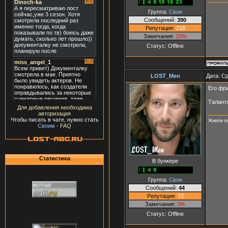
Группа:
Свои
Сообщений:
390
Репутация:
218
Замечания:
20%
Статус:
Offline
LOST_Men
Дата: Ср
Его фри
Талант
Для добавления необходима
авторизация
Чтобы писать в чате, нужно стать
Живём вм
Своим
-
FAQ
Статистика
В бункере
Группа:
Свои
Сообщений:
44
Репутация:
72
Замечания:
0%
Статус:
Offline