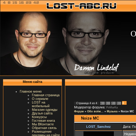
О
Меню сайта
Главное меню
Главная страница
О сериале
LOST на
4
Страница
4
из
4
«
1
2
3
мобильный
Модератор форума:
PoMarKa
Магазин одежды
Форум
»
Обо всём...
»
Музыка
»
Noize MC
Друзья сайта
Конкурсы
Noize MC
Гостевая книга
Мы ВКонтакте
LOST_Sanchez
Дата: П
Обратная связь
Размещение
Недавн
рекламы на сайте