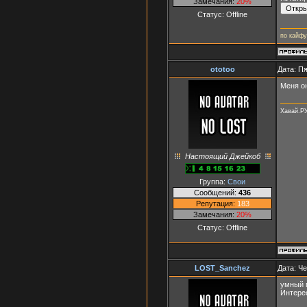
Замечания:
20%
Статус:
Offline
по кайфу
ototoo
Дата: Пя
Меня он
Хавай.Р
Настоящий Джейкоб
Группа:
Свои
Сообщений:
436
Репутация:
183
Замечания:
20%
Статус:
Offline
LOST_Sanchez
Дата: Че
умный п
Интере