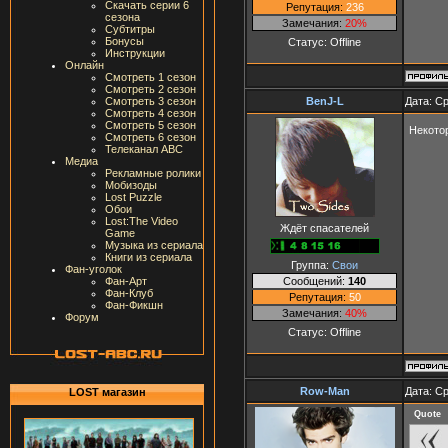
Скачать серии 6
Репутация:
236
сезона
Замечания:
20%
Субтитры
Бонусы
Статус:
Offline
Инструкции
Онлайн
Смотреть 1 сезон
Смотреть 2 сезон
BenJ-L
Дата: Ср
Смотреть 3 сезон
Смотреть 4 сезон
Смотреть 5 сезон
Некото
Смотреть 6 сезон
Телеканал ABC
Медиа
Рекламные ролики
Мобизоды
Lost Puzzle
Обои
Lost:The Video
Ждёт спасателей
Game
Музыка из сериала
Книги из сериала
Группа:
Свои
Фан-уголок
Сообщений:
140
Фан-Арт
Фан-Клуб
Репутация:
50
Фан-Фикшн
Замечания:
40%
Форум
Статус:
Offline
Row-Man
Дата: Ср
LOST магазин
Quote