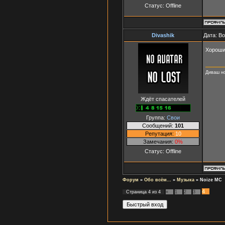
Статус:
Offline
Divashik
Дата: В
Хороши
Диваш н
Ждёт спасателей
Группа:
Свои
Сообщений:
101
Репутация:
10
Замечания:
0%
Статус:
Offline
Форум
»
Обо всём...
»
Музыка
»
Noize MC
4
Страница
4
из
4
«
1
2
3