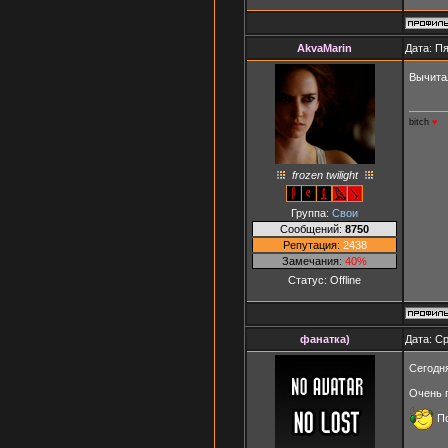
AkvaMarin
Дата: Пя
Вычита
bitch
♥
frozen twilight
Группа:
Свои
Сообщений:
8750
Репутация:
2438
Замечания:
40%
Статус:
Offline
фанатка)
Дата: Ср
Сегодня
Очень п
По