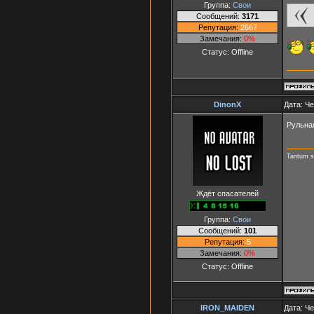
Группа:
Свои
Сообщений:
3171
Репутация:
2667
Замечания:
0%
Статус:
Offline
DinonX
Дата: Че
Рульна
Tantum 
Ждёт спасателей
Группа:
Свои
Сообщений:
101
Репутация:
5
Замечания:
0%
Статус:
Offline
IRON_MAIDEN
Дата: Че