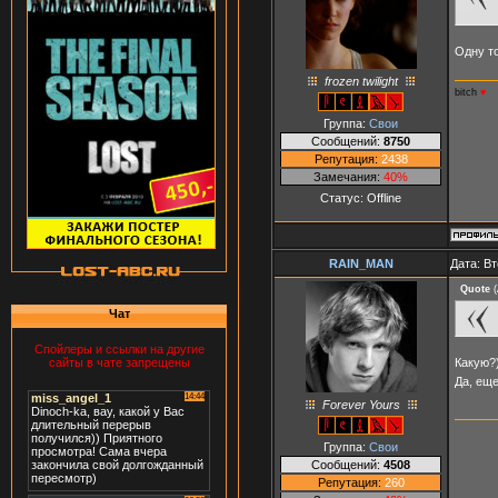
Одну то
frozen twilight
bitch
♥
Группа:
Свои
Сообщений:
8750
Репутация:
2438
Замечания:
40%
Статус:
Offline
RAIN_MAN
Дата: Вт
Quote
(
Чат
Спойлеры и ссылки на другие
Какую?
сайты в чате запрещены
Да, еще
Forever Yours
Группа:
Свои
Сообщений:
4508
Репутация:
260