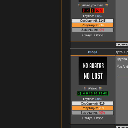
make you mine
Группа:
Свои
Сообщений:
2145
Репутация:
716
Замечания:
0%
Статус:
Offline
knop1
Дата: Ср
Группа
You And
Relax!
Группа:
Свои
Сообщений:
516
Репутация:
259
Замечания:
40%
Статус:
Offline