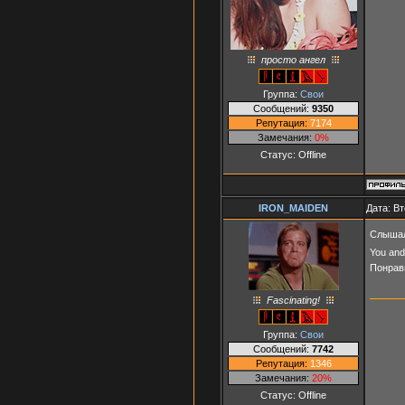
просто ангел
Группа:
Свои
Сообщений:
9350
Репутация:
7174
Замечания:
0%
Статус:
Offline
IRON_MAIDEN
Дата: Вт
Слышал
You and
Понрав
Fascinating!
Группа:
Свои
Сообщений:
7742
Репутация:
1346
Замечания:
20%
Статус:
Offline