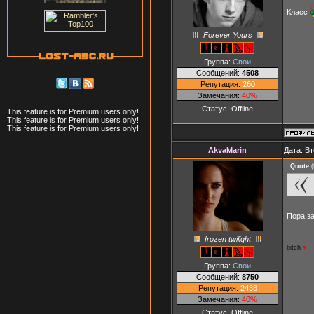
Класс
Forever Yours
Группа:
Свои
Сообщений:
4508
Репутация:
260
Замечания:
40%
Статус:
Offline
This feature is for Premium users only!
This feature is for Premium users only!
This feature is for Premium users only!
AkvaMarin
Дата: Вт
Quote
(
Пора з
frozen twilight
bitch
♥
Группа:
Свои
Сообщений:
8750
Репутация:
2438
Замечания:
40%
Статус:
Offline