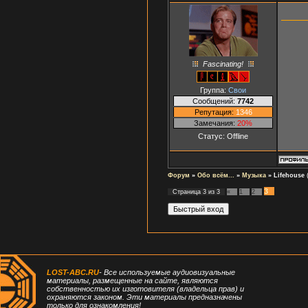
Fascinating!
Группа:
Свои
Сообщений:
7742
Репутация:
1346
Замечания:
20%
Статус:
Offline
Форум
»
Обо всём...
»
Музыка
»
Lifehouse
3
Страница
3
из
3
«
1
2
LOST-ABC.RU
- Все используемые аудиовизуальные
материалы, размещенные на сайте, являются
собственностью их изготовителя (владельца прав) и
охраняются законом. Эти материалы предназначены
только для ознакомления!