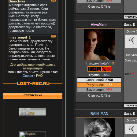
Замечания:
40%
Статус:
Offline
AkvaMarin
Дата: Вт
Quote
(
Just A
Уже за
frozen twilight
Для добавления необходима
авторизация
Чтобы писать в чате, нужно стать
bitch
♥
Группа:
Свои
Своим
-
FAQ
Сообщений:
8750
Репутация:
2438
Замечания:
40%
Статистика
Статус:
Offline
RAIN_MAN
Дата: Вт
Quote
(