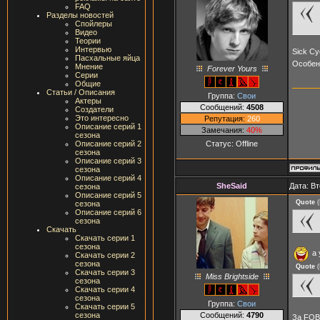
FAQ
Разделы новостей
Спойлеры
Видео
Теории
Интервью
Sick Cy
Пасхальные яйца
Особен
Мнение
Forever Yours
Серии
Общие
Статьи / Описания
Группа:
Свои
Актеры
Сообщений:
4508
Создатели
Это интересно
Репутация:
260
Описание серий 1
Замечания:
40%
сезона
Статус:
Offline
Описание серий 2
сезона
Описание серий 3
сезона
Описание серий 4
SheSaid
Дата: Вт
сезона
Описание серий 5
Quote
(
сезона
Описание серий 6
сезона
Скачать
Скачать серии 1
сезона
а 
Скачать серии 2
сезона
Quote
(
Скачать серии 3
Miss Brightside
сезона
Скачать серии 4
сезона
Группа:
Свои
Скачать серии 5
Сообщений:
4790
сезона
За FOB