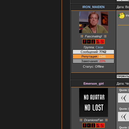
IRON_MAIDEN
Дата: Во
ev
Fascinating!
Группа:
Свои
Сообщений:
7742
Репутация:
1346
Замечания:
20%
Статус:
Offline
Emerson_girl
Дата: Че
Quote
(
Quote
(
DramioneFan
Quote
(