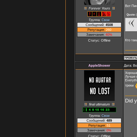
Вот Пин
Forever Yours
Quote
(
Группа:
Свои
Сообщений:
4508
Репутация:
260
Замечания:
40%
Кто так
Статус:
Offline
AppleShower
Дата: В
Хорошая
Лучше в
Everyth
треки
Did 
final ultimatum
Группа:
Свои
Сообщений:
489
Репутация:
51
Замечания:
0%
Статус:
Offline