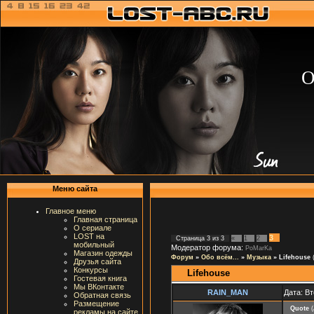
О
Меню сайта
Главное меню
Главная страница
О сериале
LOST на
3
Страница
3
из
3
«
1
2
мобильный
Модератор форума:
PoMarKa
Магазин одежды
Форум
»
Обо всём...
»
Музыка
»
Lifehouse
Друзья сайта
Конкурсы
Lifehouse
Гостевая книга
Мы ВКонтакте
RAIN_MAN
Дата: Вт
Обратная связь
Размещение
Quote
(
рекламы на сайте