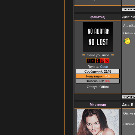
фанатка)
Дата: Че
А... о
Очень 
make you mine
Группа:
Свои
Сообщений:
2145
Репутация:
716
Замечания:
0%
Статус:
Offline
Мистерия
Дата: Вт
Ой, не
Любимые