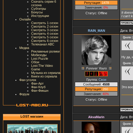
Скачать серии 6
Репутация:
1478
сезона
Замечания:
0%
Субтитры
Бонусы
It doesn
Статус:
Offline
Инструкции
I can't
Онлайн
Смотреть 1 сезон
Смотреть 2 сезон
Смотреть 3 сезон
RAIN_MAN
Дата: Вт
Смотреть 4 сезон
Смотреть 5 сезон
Quote
(
Смотреть 6 сезон
Телеканал ABC
Медиа
Рекламные ролики
Мобизоды
Ну да, н
Lost Puzzle
Обои
Quote
(
Lost:The Video
Forever Yours
Game
Музыка из сериала
Книги из сериала
Группа:
Свои
Фан-уголок
Фан-Арт
Сообщений:
4508
Фан-Клуб
Это воо
Репутация:
260
Фан-Фикшн
Замечания:
40%
Форум
Статус:
Offline
LOST магазин
AkvaMarin
Дата: Вт
Quote
(