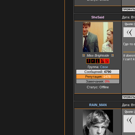
SheSaid
Дата: Вт
Quote
(
Где-то 
Miss Brightside
It doesn
I can't
Группа:
Свои
Сообщений:
4790
Репутация:
1478
Замечания:
0%
Статус:
Offline
RAIN_MAN
Дата: Вт
Quote
(