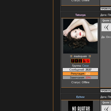
Статус:
Offline
Tatusya
Дата: Пя
Quote
(
Да. Он 
inadequate
Группа:
Свои
Сообщений:
2537
Репутация:
252
Замечания:
20%
Статус:
Offline
Ezhov
Дата: Пя
Quote
(