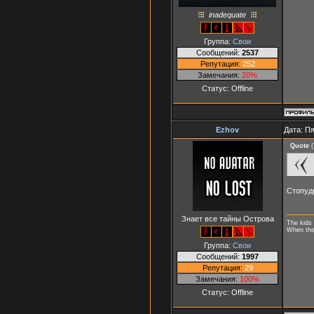
inadequate
Группа:
Свои
Сообщений:
2537
Репутация:
252
Замечания:
20%
Статус:
Offline
Ezhov
Дата: Пя
Quote
(
Стопуд
Знает все тайны Острова
The kids 
When they
Группа:
Свои
Сообщений:
1997
Репутация:
29
Замечания:
100%
Статус:
Offline