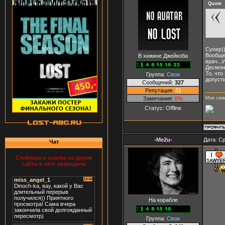
Quote
Супер)
Вообще,
В хижине Джейкоба
врач...
Десмон
То, что
Группа:
Свои
допусти
Сообщений:
327
Репутация:
31
Замечания:
0%
Моя семь
Статус:
Offline
-Me2u-
Дата: Ср
Чат
Спойлеры и ссылки на другие
сайты в чате запрещены
На корабле
Группа:
Свои