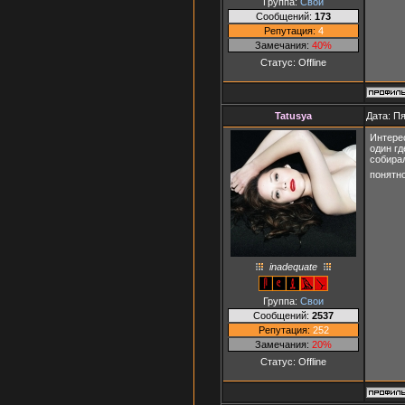
Группа:
Свои
Сообщений:
173
Репутация:
4
Замечания:
40%
Статус:
Offline
Tatusya
Дата: Пя
Интерес
один гд
собирал
понятно
inadequate
Группа:
Свои
Сообщений:
2537
Репутация:
252
Замечания:
20%
Статус:
Offline