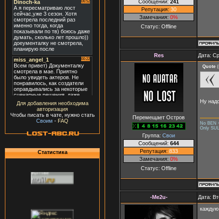
Сообщений:
241
Репутация:
30
Замечания:
0%
Статус:
Offline
Res
Дата: Ср
Quote
(
Ну надо
Для добавления необходима
авторизация
Чтобы писать в чате, нужно стать
Перемещает Остров
Своим
-
FAQ
No BEN 
Only SU
Группа:
Свои
Сообщений:
644
Репутация:
833
Статистика
Замечания:
0%
Статус:
Offline
-Me2u-
Дата: Вт
каждую