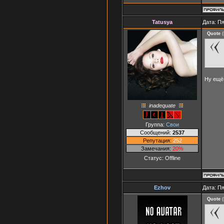
Tatusya
Дата: Пя
Quote
(
Ну ещё 
inadequate
Группа:
Свои
Сообщений:
2537
Репутация:
252
Замечания:
20%
Статус:
Offline
Ezhov
Дата: Пя
Quote
(