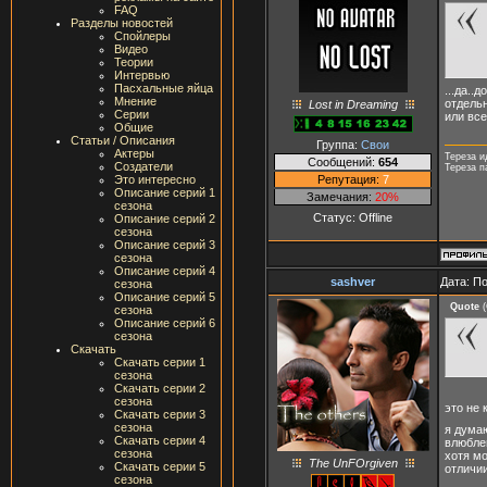
FAQ
Разделы новостей
Спойлеры
Видео
Теории
Интервью
Пасхальные яйца
...да..
Мнение
отдель
Lost in Dreaming
Серии
или вс
Общие
Статьи / Описания
Группа:
Свои
Актеры
Тереза и
Сообщений:
654
Создатели
Тереза п
Репутация:
7
Это интересно
Описание серий 1
Замечания:
20%
сезона
Статус:
Offline
Описание серий 2
сезона
Описание серий 3
сезона
Описание серий 4
sashver
Дата: П
сезона
Описание серий 5
Quote
(
сезона
Описание серий 6
сезона
Скачать
Скачать серии 1
сезона
Скачать серии 2
сезона
это не
Скачать серии 3
сезона
я думаю
Скачать серии 4
влюблен
сезона
хотя мо
The UnFOrgiven
Скачать серии 5
отличии
сезона