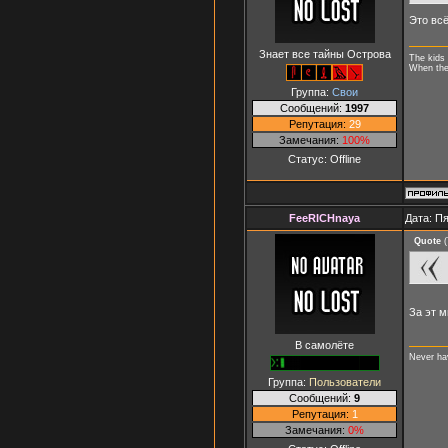
Это вс
Знает все тайны Острова
The kids 
When they
Группа:
Свои
Сообщений:
1997
Репутация:
29
Замечания:
100%
Статус:
Offline
FeeRICHnaya
Дата: Пя
Quote
(
За эт 
В самолёте
Never ha
Группа:
Пользователи
Сообщений:
9
Репутация:
1
Замечания:
0%