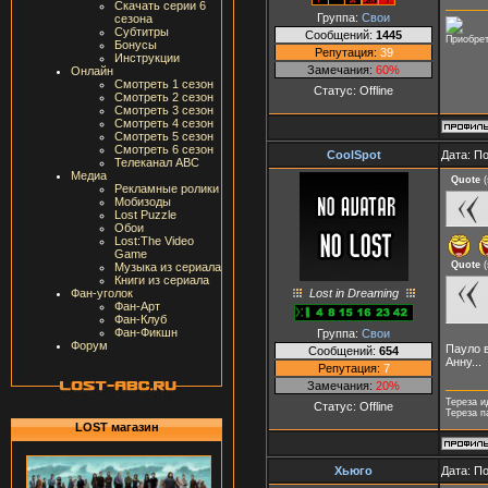
Скачать серии 6
Группа:
Свои
сезона
Субтитры
Сообщений:
1445
Приобрет
Бонусы
Репутация:
39
Инструкции
Замечания:
60%
Онлайн
Смотреть 1 сезон
Статус:
Offline
Смотреть 2 сезон
Смотреть 3 сезон
Смотреть 4 сезон
Смотреть 5 сезон
Смотреть 6 сезон
CoolSpot
Дата: П
Телеканал ABC
Медиа
Quote
(
Рекламные ролики
Мобизоды
Lost Puzzle
Обои
Lost:The Video
Game
Quote
(
Музыка из сериала
Книги из сериала
Lost in Dreaming
Фан-уголок
Фан-Арт
Фан-Клуб
Фан-Фикшн
Группа:
Свои
Форум
Пауло в
Сообщений:
654
Анну...
Репутация:
7
Замечания:
20%
Тереза и
Статус:
Offline
Тереза п
LOST магазин
Хьюго
Дата: П