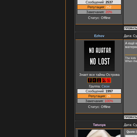
Сообщений:
2537
Репутация:
252
Замечания:
20%
Статус:
Offline
Ezhov
Дата: Су
А ещё к
материа
The kids 
When they
Знает все тайны Острова
Группа:
Свои
Сообщений:
1997
Репутация:
29
Замечания:
100%
Статус:
Offline
Tatusya
Дата: Су
Quote
(