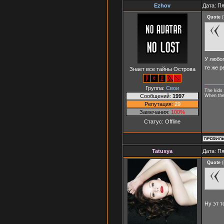
Ezhov
Дата: Пя
Quote
(
У любо
те же р
Знает все тайны Острова
Группа:
Свои
The kids 
When they
Сообщений:
1997
Репутация:
29
Замечания:
100%
Статус:
Offline
Tatusya
Дата: Пя
Quote
(
Ну эт т