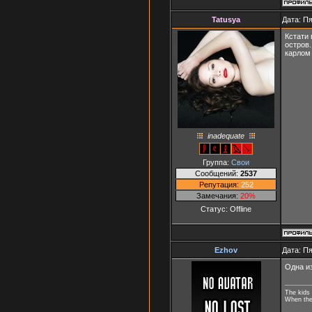
Tatusya
Дата: Пя
Кстати 
остров.
карлом 
inadequate
Группа:
Свои
Сообщений:
2537
Репутация:
252
Замечания:
20%
Статус:
Offline
Ezhov
Дата: Пя
Одна и
The kids 
When they