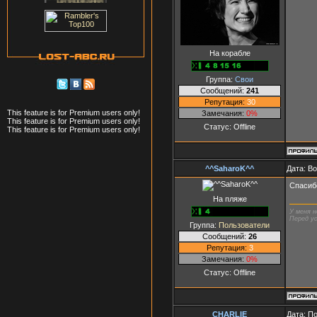
На корабле
Группа:
Свои
Сообщений:
241
Репутация:
30
This feature is for Premium users only!
Замечания:
0%
This feature is for Premium users only!
Статус:
Offline
This feature is for Premium users only!
^^SaharoK^^
Дата: В
Спасиб
На пляже
У меня н
Перед ус
Группа:
Пользователи
Сообщений:
26
Репутация:
3
Замечания:
0%
Статус:
Offline
СНАRLIЕ
Дата: П