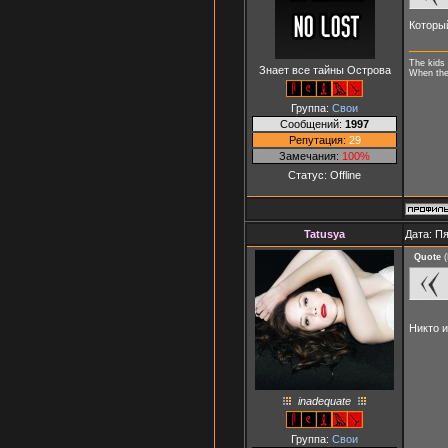
Который
The kids 
Знает все тайны Острова
When they
Группа:
Свои
Сообщений:
1997
Репутация:
29
Замечания:
100%
Статус:
Offline
Tatusya
Дата: Пя
Quote
(
Никто 
inadequate
Группа:
Свои