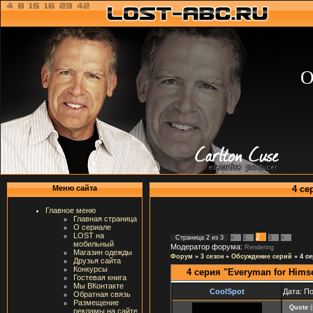
О
4 се
Меню сайта
Главное меню
Главная страница
О сериале
LOST на
2
Страница
2
из
3
«
1
3
»
мобильный
Модератор форума:
Rendering
Магазин одежды
Форум
»
3 сезон
»
Обсуждение серий
»
4 с
Друзья сайта
Конкурсы
4 серия "Everyman for Himse
Гостевая книга
Мы ВКонтакте
CoolSpot
Дата: П
Обратная связь
Размещение
Quote
(
рекламы на сайте