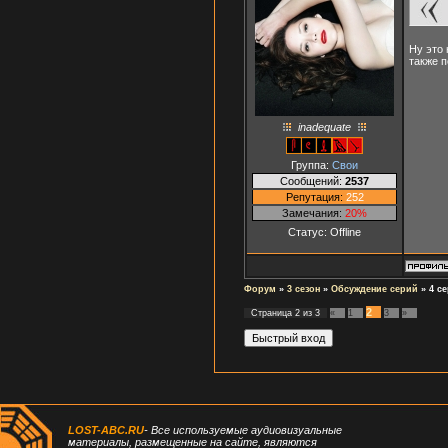
Ну это 
также п
inadequate
Группа:
Свои
Сообщений:
2537
Репутация:
252
Замечания:
20%
Статус:
Offline
Форум
»
3 сезон
»
Обсуждение серий
»
4 с
2
Страница
2
из
3
«
1
3
»
LOST-ABC.RU
- Все используемые аудиовизуальные
материалы, размещенные на сайте, являются