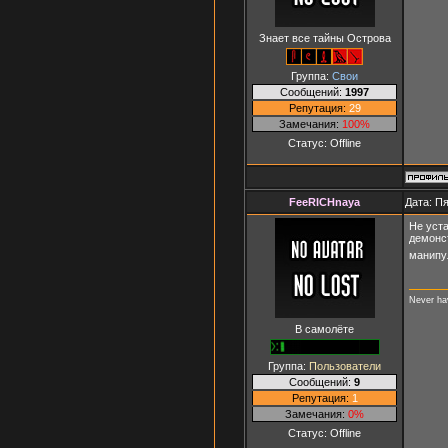
Знает все тайны Острова
Группа:
Свои
Сообщений:
1997
Репутация:
29
Замечания:
100%
Статус:
Offline
FeeRICHnaya
Дата: Пя
Не уст
демонст
манипу
Never ha
В самолёте
Группа:
Пользователи
Сообщений:
9
Репутация:
1
Замечания:
0%
Статус:
Offline