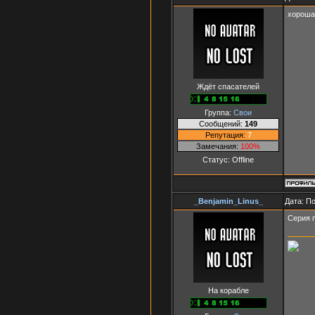
хороша
Ждёт спасателей
Группа:
Свои
Сообщений:
149
Репутация:
7
Замечания:
100%
Статус:
Offline
_Benjamin_Linus_
Дата: П
Серия 
На корабле