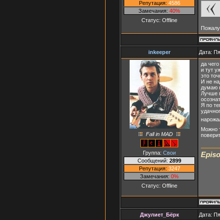
Репутация:
4586
Замечания:
40%
Статус:
Offline
Пожалу
inkeeper
Дата: Пя
да чего
и тут у
это точ
И не н
думаю 
Лучше п
осознат
Я по те
удачног
нарожа
Можно т
Fall in MAD
поверит
Группа:
Свои
Episo
Сообщений:
2899
Репутация:
3247
Замечания:
0%
Статус:
Offline
Джулиет_Бёрк
Дата: Пя