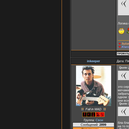
Логика
.
❤
.
Suli
.
❤
.
Klaro
inkeeper
Дата: Пя
Quote
(
это сер
мечами.
забрать
одном э
они все
Quote
(
Fall in MAD
Группа:
Свои
бла бла
Сообщений:
2899
на то п