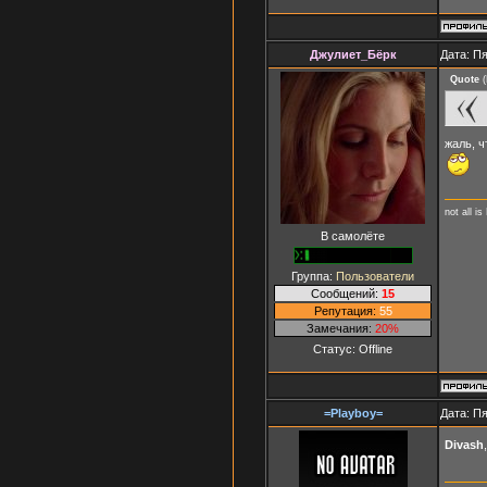
Джулиет_Бёрк
Дата: Пя
Quote
(
жаль, 
not all is
В самолёте
Группа:
Пользователи
Сообщений:
15
Репутация:
55
Замечания:
20%
Статус:
Offline
=Playboy=
Дата: Пя
Divash