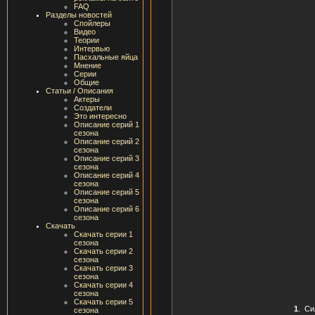
FAQ
Разделы новостей
Спойлеры
Видео
Теории
Интервью
Пасхальные яйца
Мнение
Серии
Общие
Статьи / Описания
Актеры
Создатели
Это интересно
Описание серий 1
сезона
Описание серий 2
сезона
Описание серий 3
сезона
Описание серий 4
сезона
Описание серий 5
сезона
Описание серий 6
сезона
Скачать
Скачать серии 1
сезона
Скачать серии 2
сезона
Скачать серии 3
сезона
Скачать серии 4
сезона
Скачать серии 5
1
.
Си
сезона