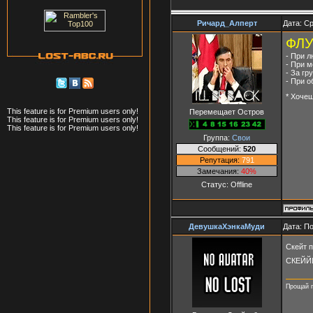
Ричард_Алперт
Дата: Ср
ФЛУ
- При 
- При 
- За г
- При о
* Хоче
This feature is for Premium users only!
Перемещает Остров
This feature is for Premium users only!
This feature is for Premium users only!
Группа:
Свои
Сообщений:
520
Репутация:
791
Замечания:
40%
Статус:
Offline
ДевушкаХэнкаМуди
Дата: П
Скейт 
СКЕЙЙЙЙЙ
Прощай п