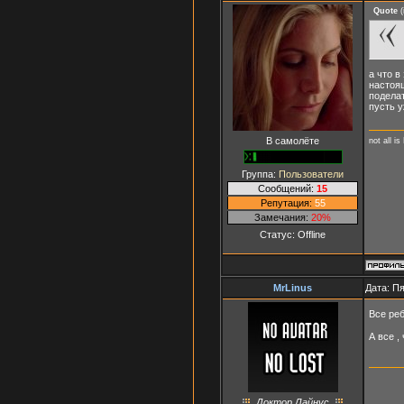
Quote
(
а что в
настоя
поделат
пусть у
В самолёте
not all is
Группа:
Пользователи
Сообщений:
15
Репутация:
55
Замечания:
20%
Статус:
Offline
MrLinus
Дата: Пя
Все реб
А все ,
Доктор Лайнус