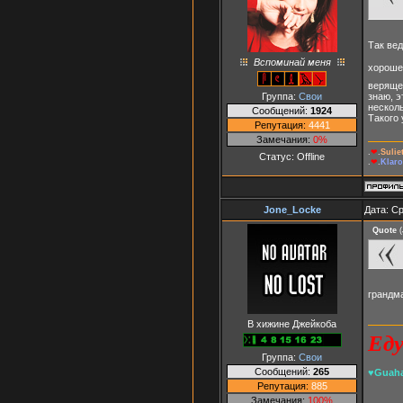
Так вед
Вспоминай меня
хорошее
верящем
Группа:
Свои
знаю, э
несколь
Сообщений:
1924
Такого 
Репутация:
4441
Замечания:
0%
.
❤
.
Suli
Статус:
Offline
.
❤
.
Klaro
Jоne_Lоcke
Дата: Ср
Quote
(
грандма
В хижине Джейкоба
Еду
Группа:
Свои
Сообщений:
265
♥Guaha
Репутация:
885
Замечания:
100%