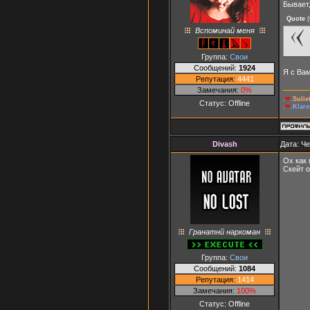
Бывает,
Quote
(
Вспоминай меня
Группа:
Свои
Сообщений:
1924
Я с Вам
Репутация:
4441
Замечания:
0%
.
❤
.
Suli
Статус:
Offline
.
❤
.
Klaro
Divash
Дата: Че
Ох как
Скейт 
Гранатнй наркоман
Группа:
Свои
Сообщений:
1084
Репутация:
1414
Замечания:
100%
Статус:
Offline