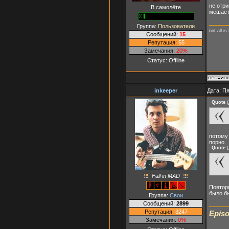
не отри
В самолёте
мешает
Группа:
Пользователи
not all is
Сообщений:
15
Репутация:
55
Замечания:
20%
Статус:
Offline
inkeeper
Дата: Пя
Quote
(
потому 
порно.
Quote
(
Fall in MAD
Повторю
было бы
Группа:
Свои
Сообщений:
2899
Репутация:
3247
Episo
Замечания:
0%