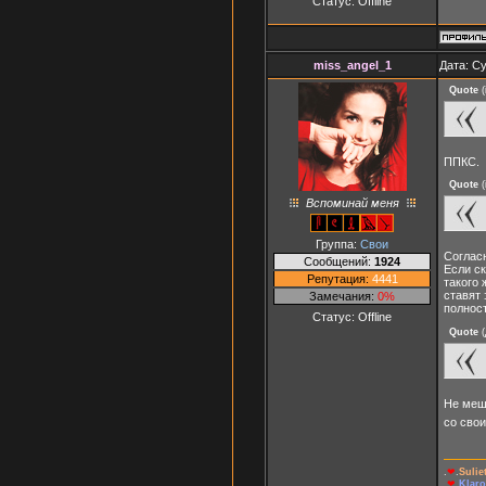
Статус:
Offline
miss_angel_1
Дата: Су
Quote
(
ППКС.
Quote
(
Вспоминай меня
Группа:
Свои
Согласн
Сообщений:
1924
Если ск
Репутация:
4441
такого 
ставят 
Замечания:
0%
полност
Статус:
Offline
Quote
(
Не меша
со сво
.
❤
.
Suli
.
❤
.
Klaro