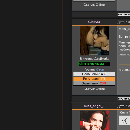
Статус:
Offline
Ginevra
Дата: Че
miss_a
Вот те 
Мне лен
вообще 
глубоко
религио
В хижине Джейкоба
Группа:
Свои
ОБОЖАЮ
Сообщений:
455
Репутация:
476
Замечания:
20%
Статус:
Offline
miss_angel_1
Дата: Че
Quote
(