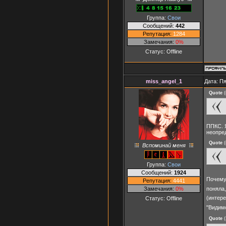
Группа:
Свои
Сообщений:
442
Репутация:
1284
Замечания:
0%
Статус:
Offline
miss_angel_1
Дата: Пя
Quote
(
ППКС. Я
неопред
Quote
(
Вспоминай меня
Группа:
Свои
Сообщений:
1924
Почему
Репутация:
4441
Замечания:
0%
поняла,
(интере
Статус:
Offline
"Видим
Quote
(