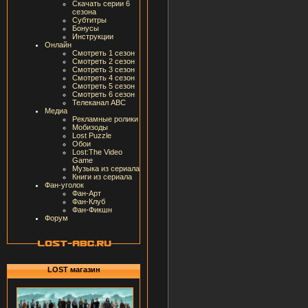
Скачать серии 6
сезона
Субтитры
Бонусы
Инструкции
Онлайн
Смотреть 1 сезон
Смотреть 2 сезон
Смотреть 3 сезон
Смотреть 4 сезон
Смотреть 5 сезон
Смотреть 6 сезон
Телеканал ABC
Медиа
Рекламные ролики
Мобизоды
Lost Puzzle
Обои
Lost:The Video
Game
Музыка из сериала
Книги из сериала
Фан-уголок
Фан-Арт
Фан-Клуб
Фан-Фикшн
Форум
LOST магазин