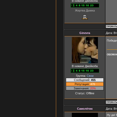
В хижине Джейкоба
Жертва Дымка
Ginevra
Дата: Вт
Победи
ОБОЖАЮ
В хижине Джейкоба
Группа:
Свои
Сообщений:
455
Репутация:
476
Замечания:
20%
Статус:
Offline
Самолётик
Дата: Вт
Ну да! 