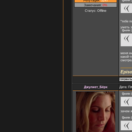
Репутация:
3247
Quote
(
Замечания:
0%
Статус:
Offline
"тебе п
уметь э
Quote
(
меня ни
какой-т
смотрел
Episo
Джулиет_Бёрк
Дата: Пя
Quote
(
зачем ж
Quote
(