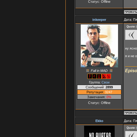
Статус:
Offline
inkeeper
Дата: Пя
Quote
(
ну ясн
я и не
Episo
Fall in MAD
Группа:
Свои
Сообщений:
2899
Репутация:
3247
Замечания:
0%
Статус:
Offline
Ekko
Дата: Пя
Quote
(