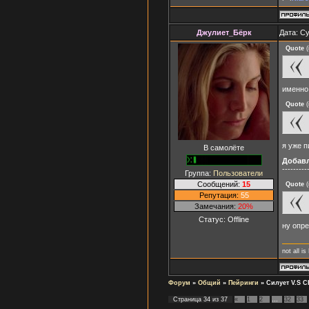
Джулиет_Бёрк
Дата: Су
Quote
(
именно 
Quote
(
я уже 
В самолёте
Добав
---------
Группа:
Пользователи
Сообщений:
15
Quote
(
Репутация:
55
Замечания:
20%
Статус:
Offline
ну опр
not all is
Форум
»
Общий
»
Пейринги
»
Силует V.S С
Страница
34
из
37
«
1
2
…
32
33