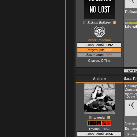
Победи
Suliette Believer
Бенджами
Life w
Игрок Ролевой
Сообщений:
3192
Репутация:
3876
Замечания:
20%
Статус:
Offline
A-she-n
Дата: Пя
Не надо
Достал
проигр
Quote
(
chemist
Это да
Вот тол
Группа:
Свои
Сообщений:
4056
Quote
(