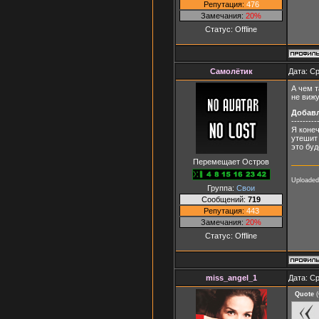
Репутация:
476
Замечания:
20%
Статус:
Offline
Самолётик
Дата: Ср
А чем т
не вижу
Добав
---------
Я конеч
утешит 
это буд
Перемещает Остров
Uploaded
Группа:
Свои
Сообщений:
719
Репутация:
443
Замечания:
20%
Статус:
Offline
miss_angel_1
Дата: Ср
Quote
(