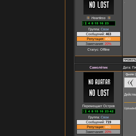
.
Heartless
Группа:
Свои
Сообщений:
463
Репутация:
450
Замечания:
20%
Статус:
Offline
Самолётик
Дата: Пя
Quote
(
Действи
Перемещает Остров
Uploaded
Группа:
Свои
Сообщений:
719
Репутация:
443
Замечания:
20%