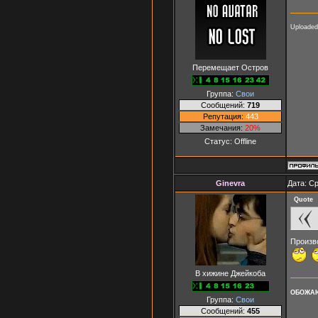
Uploaded
Перемещает Остров
Группа:
Свои
Сообщений:
719
Репутация:
443
Замечания:
20%
Статус:
Offline
Ginevra
Дата: Ср
Quote
Произво
В хижине Джейкоба
ОБОЖАЮ
Группа:
Свои
Сообщений:
455