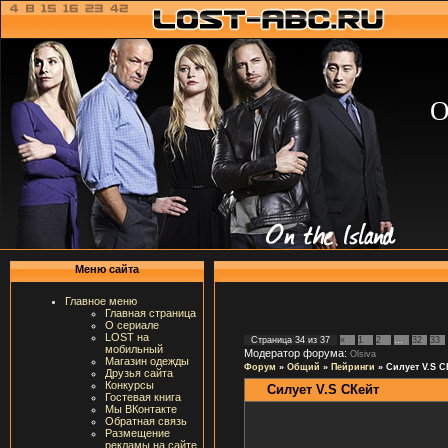
О
Меню сайта
Главное меню
Главная страница
О сериале
LOST на
Страница
34
из
37
«
1
2
…
32
33
мобильный
Модератор форума:
Olsiva
Магазин одежды
Форум
»
Общий
»
Пейринги
»
Силует V.S С
Друзья сайта
Конкурсы
Силует V.S СКейт
Гостевая книга
Мы ВКонтакте
Обратная связь
Размещение
рекламы на сайте