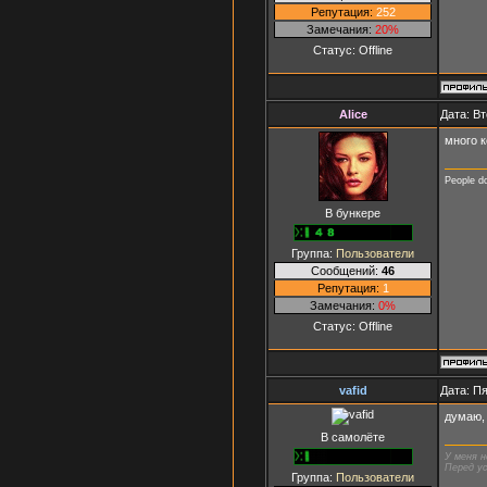
Репутация:
252
Замечания:
20%
Статус:
Offline
Alice
Дата: Вт
много к
People d
В бункере
Группа:
Пользователи
Сообщений:
46
Репутация:
1
Замечания:
0%
Статус:
Offline
vafid
Дата: Пя
думаю,
В самолёте
У меня н
Перед ус
Группа:
Пользователи