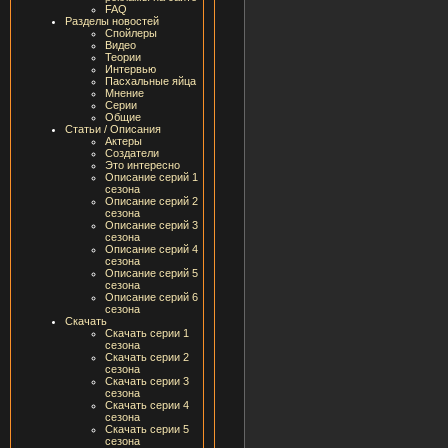
FAQ
Разделы новостей
Спойлеры
Видео
Теории
Интервью
Пасхальные яйца
Мнение
Серии
Общие
Статьи / Описания
Актеры
Создатели
Это интересно
Описание серий 1
сезона
Описание серий 2
сезона
Описание серий 3
сезона
Описание серий 4
сезона
Описание серий 5
сезона
Описание серий 6
сезона
Скачать
Скачать серии 1
сезона
Скачать серии 2
сезона
Скачать серии 3
сезона
Скачать серии 4
сезона
Скачать серии 5
сезона