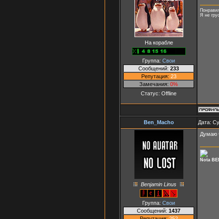
Понравил
Я не гру
На корабле
Группа:
Свои
Сообщений:
233
Репутация:
23
Замечания:
0%
Статус:
Offline
Ben_Macho
Дата: Су
Думаю ч
Nota BE
Benjamin Linus
Группа:
Свои
Сообщений:
1437
Репутация:
252