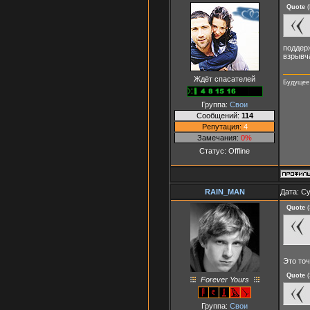
Quote
(
поддерж
взрывча
Ждёт спасателей
Будущее 
Группа:
Свои
Сообщений:
114
Репутация:
4
Замечания:
0%
Статус:
Offline
RAIN_MAN
Дата: Су
Quote
(
Это точ
Quote
(
Forever Yours
Группа:
Свои