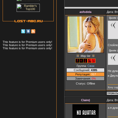
asfodela
Дата: Вт
Quote
(
This feature is for Premium users only!
Спойлер
This feature is for Premium users only!
This feature is for Premium users only!
Quote
(
May-be
Группа:
Свои
Сообщений:
4385
Не дум
Репутация:
317
и Джулс
Замечания:
0%
Статус:
Offline
Хочу сид
Claire)
Дата: Вт
а я ду