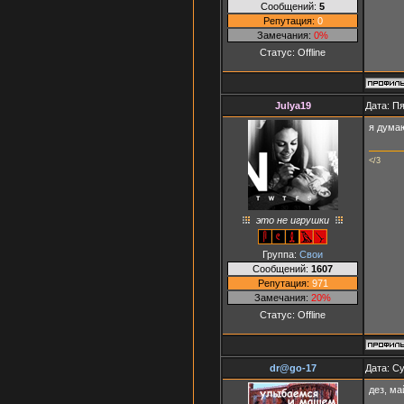
Сообщений:
5
Репутация:
0
Замечания:
0%
Статус:
Offline
Julya19
Дата: Пя
я думаю
</3
это не игрушки
Группа:
Свои
Сообщений:
1607
Репутация:
971
Замечания:
20%
Статус:
Offline
dr@go-17
Дата: Су
дез, ма