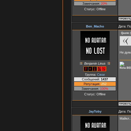
Замечания:
20%
Статус:
Offline
Ben_Macho
Дата: П
Quote
(
Не дума
Benjamin Linus
Nota BE
Группа:
Свои
Сообщений:
1437
Репутация:
252
Замечания:
100%
Статус:
Offline
JayToby
Дата: П
Майкл..