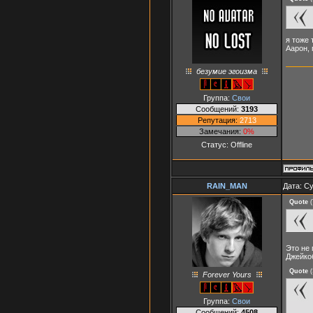
я тоже 
Аарон, 
безумие эгоизма
Группа:
Свои
Сообщений:
3193
Репутация:
2713
Замечания:
0%
Статус:
Offline
RAIN_MAN
Дата: Су
Quote
(
Это не 
Джейкоб
Quote
(
Forever Yours
Группа:
Свои
Сообщений:
4508