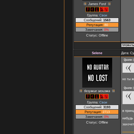
James Ford
Группа:
Свои
Сообщений:
1563
Репутация:
80
Замечания:
0%
Статус:
Offline
Selene
Дата: Су
Quote
(
но ты ж
Quote
(
безумие эгоизма
Группа:
Свои
Сообщений:
3193
в прин
Репутация:
2713
Замечания:
0%
нибудь
Статус:
Offline
захочет