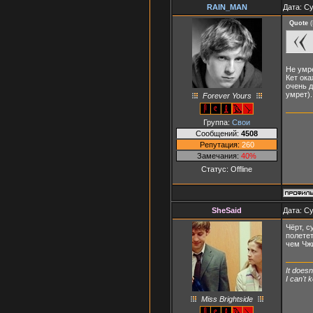
RAIN_MAN
Дата: Су
Quote
(
Не умре
Кет ока
очень д
умрет).
Forever Yours
Группа:
Свои
Сообщений:
4508
Репутация:
260
Замечания:
40%
Статус:
Offline
SheSaid
Дата: Су
Чёрт, с
полетет
чем Чжи
It doesn
I can't
Miss Brightside