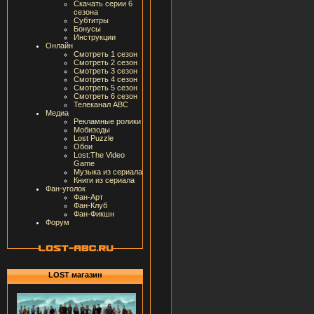
Скачать серии 6
сезона
Субтитры
Бонусы
Инструкции
Онлайн
Смотреть 1 сезон
Смотреть 2 сезон
Смотреть 3 сезон
Смотреть 4 сезон
Смотреть 5 сезон
Смотреть 6 сезон
Телеканал ABC
Медиа
Рекламные ролики
Мобизоды
Lost Puzzle
Обои
Lost:The Video
Game
Музыка из сериала
Книги из сериала
Фан-уголок
Фан-Арт
Фан-Клуб
Фан-Фикшн
Форум
LOST магазин