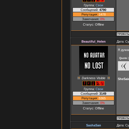
Группа:
Свои
Сообщений:
4790
Репутация:
1478
Замечания:
0%
Статус:
Offline
Beautiful_Helen
Дата: Су
Я думаю
Quote
(
Darkness Visible
SheSai
Группа:
Свои
Сообщений:
3149
Репутация:
5365
Замечания:
0%
Статус:
Offline
SashaSan
Дата: Су