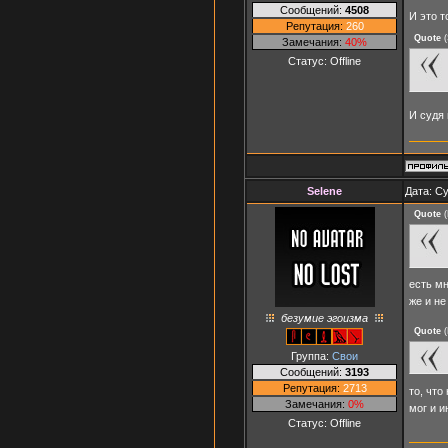
Сообщений:
4508
И это т
Репутация:
260
Quote
(
Замечания:
40%
Статус:
Offline
И судя 
Selene
Дата: Су
Quote
(
есть мн
же и не
безумие эгоизма
Quote
(
Группа:
Свои
Сообщений:
3193
Репутация:
2713
то, что
Замечания:
0%
мог и и
Статус:
Offline