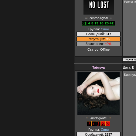
Fuimus 
Never Again
Группа:
Свои
Сообщений:
617
Репутация:
96
Замечания:
40%
Статус:
Offline
Tatusya
Дата: Вт
Клер ум
inadequate
Группа:
Свои
Сообщений:
2537