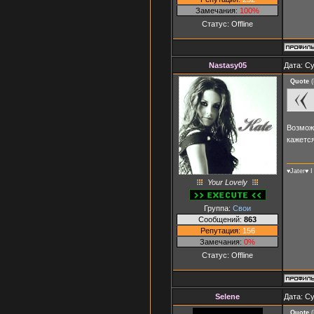
Замечания:
100%
Статус:
Offline
Nastasy05
Дата: Су
Quote
(
Возможн
кажется
♥Jater♥ I
Your Lovely
Группа:
Свои
Сообщений:
863
Репутация:
156
Замечания:
0%
Статус:
Offline
Selene
Дата: Су
Quote
(