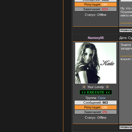
Репутация:
260
Ну это 
Замечания:
40%
Оушеан
Статус:
Offline
никто н
Nastasy05
Дата: Су
Знаете 
загадоч
♥Jater♥ I
Your Lovely
Группа:
Свои
Сообщений:
863
Репутация:
156
Замечания:
0%
Статус:
Offline