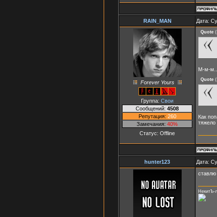
RAIN_MAN
Дата: Су
Quote
(
М-м-м..
Quote
(
Forever Yours
Группа:
Свои
Сообщений:
4508
Репутация:
260
Как поп
тяжело 
Замечания:
40%
Статус:
Offline
hunter123
Дата: Су
ставлю 
НекитЪ-