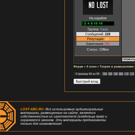
На корабле
Группа:
Свои
Сообщений:
228
Репутация:
22
Замечания:
0%
Статус:
Offline
Форум
»
4 сезон
»
Теории и размышления
Страница
64
из
65
«
1
2
…
62
63
LOST-ABC.RU
- Все используемые аудиовизуальные
материалы, размещенные на сайте, являются
собственностью их изготовителя (владельца прав) и
охраняются законом. Эти материалы предназначены
только для ознакомления!