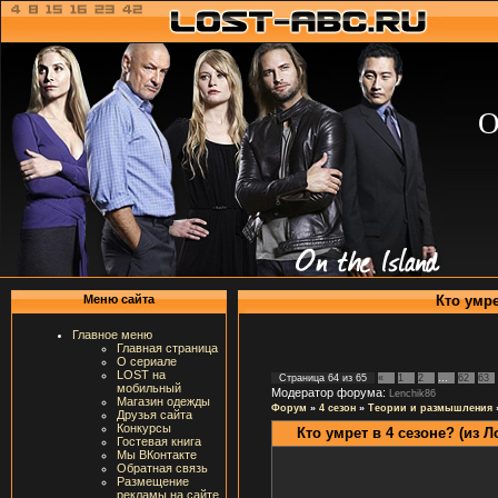
О
Кто умре
Меню сайта
Главное меню
Главная страница
О сериале
LOST на
Страница
64
из
65
«
1
2
…
62
63
мобильный
Модератор форума:
Lenchik86
Магазин одежды
Форум
»
4 сезон
»
Теории и размышления
Друзья сайта
Конкурсы
Кто умрет в 4 сезоне? (из 
Гостевая книга
Мы ВКонтакте
Обратная связь
Размещение
рекламы на сайте