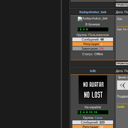
Xudayshukur_bek
Дата: П
Лок
В бункере
Salo.Tel
Группа:
Пользователи
Сообщений:
48
Репутация:
1
Замечания:
0%
Статус:
Offline
lo$t
Дата: П
Quote
(
Поддер
На корабле
Скейт
Группа:
Свои
Сообщений:
223
Репутация:
18