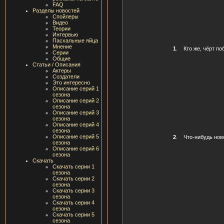
FAQ
Разделы новостей
Спойлеры
Видео
Теории
Интервью
Пасхальные яйца
Мнение
1
.
Кто же, чёрт по
Серии
Общие
Статьи / Описания
Актеры
Создатели
Это интересно
Описание серий 1
сезона
Описание серий 2
сезона
Описание серий 3
сезона
Описание серий 4
сезона
Описание серий 5
2
.
Что-нибудь нов
сезона
Описание серий 6
сезона
Скачать
Скачать серии 1
сезона
Скачать серии 2
сезона
Скачать серии 3
сезона
Скачать серии 4
сезона
Скачать серии 5
сезона