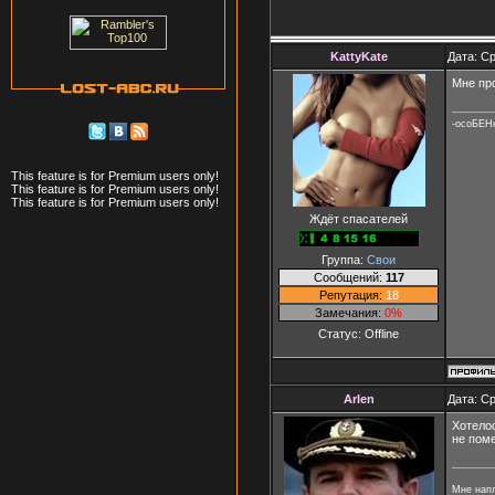
KattyKate
Дата: Ср
Мне про
-осоБЕН
This feature is for Premium users only!
This feature is for Premium users only!
This feature is for Premium users only!
Ждёт спасателей
Группа:
Свои
Сообщений:
117
Репутация:
18
Замечания:
0%
Статус:
Offline
Arlen
Дата: Ср
Хотелос
не поме
Мне напл