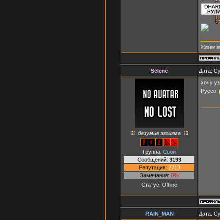
Живем вм
Selene
Дата: Су
хочу уз
Руссо
безумие эгоизма
Группа:
Свои
Сообщений:
3193
Репутация:
2713
Замечания:
0%
Статус:
Offline
RAIN_MAN
Дата: Су