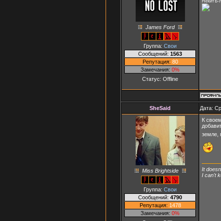
НекитЪ-
James Ford
Группа:
Свои
Сообщений:
1563
Репутация:
80
Замечания:
0%
Статус:
Offline
SheSaid
Дата: Ср
К своем
добавит
земле, 
It doesn
Miss Brightside
I can't
Группа:
Свои
Сообщений:
4790
Репутация:
1478
Замечания:
0%