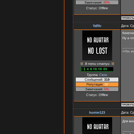
Замечания:
40%
Статус:
Offline
YaRIc
Дата: Ср
Конечно
Ну и чт
<<Тот, к
В тени статуи
Группа:
Свои
Сообщений:
319
Репутация:
30
Замечания:
0%
Статус:
Offline
hunter123
Дата: Ср
Для ме