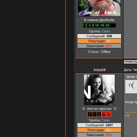
В хижине Джейкоба
Группа:
Свои
Сообщений:
308
Репутация:
27
Замечания:
60%
Статус:
Offline
Julya19
Дата: Че
Quote
(
когда 
это не игрушки
</3
Группа:
Свои
Сообщений:
1607
Репутация:
971
Замечания:
20%