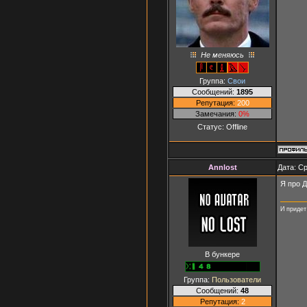
Не меняюсь
Группа:
Свои
Сообщений:
1895
Репутация:
200
Замечания:
0%
Статус:
Offline
Annlost
Дата: Ср
Я про Д
И придет
В бункере
Группа:
Пользователи
Сообщений:
48
Репутация:
2