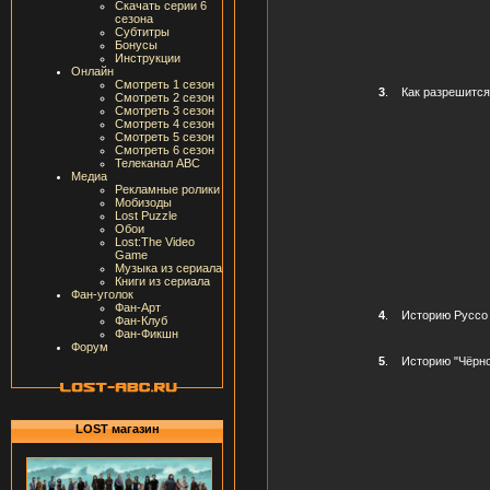
Скачать серии 6
сезона
Субтитры
Бонусы
Инструкции
Онлайн
Смотреть 1 сезон
3
.
Как разрешится
Смотреть 2 сезон
Смотреть 3 сезон
Смотреть 4 сезон
Смотреть 5 сезон
Смотреть 6 сезон
Телеканал ABC
Медиа
Рекламные ролики
Мобизоды
Lost Puzzle
Обои
Lost:The Video
Game
Музыка из сериала
Книги из сериала
Фан-уголок
Фан-Арт
4
.
Историю Руссо
Фан-Клуб
Фан-Фикшн
Форум
5
.
Историю "Чёрно
LOST магазин