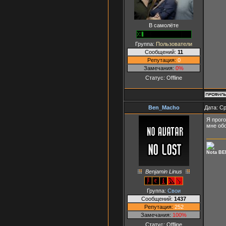
В самолёте
Группа:
Пользователи
Сообщений:
11
Репутация:
0
Замечания:
0%
Статус:
Offline
Ben_Macho
Дата: Ср
Я прого
мне обо
Nota BE
Benjamin Linus
Группа:
Свои
Сообщений:
1437
Репутация:
252
Замечания:
100%
Статус:
Offline