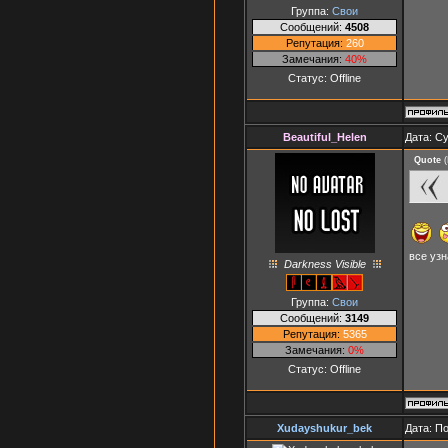
Группа:
Свои
Сообщений:
4508
Репутация:
260
Замечания:
40%
Статус:
Offline
Beautiful_Helen
Дата: Су
Quote
(
все уз
Darkness Visible
Группа:
Свои
Сообщений:
3149
Репутация:
5365
Замечания:
0%
Статус:
Offline
Xudayshukur_bek
Дата: П