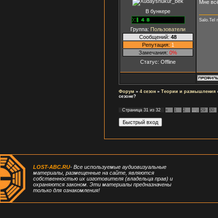
Мне всё
В бункере
Salo.Tel
Группа:
Пользователи
Сообщений:
48
Репутация:
1
Замечания:
0%
Статус:
Offline
Форум
»
4 сезон
»
Теории и размышления
сезоне?
Страница
31
из
32
«
1
2
…
29
30
LOST-ABC.RU
- Все используемые аудиовизуальные
материалы, размещенные на сайте, являются
собственностью их изготовителя (владельца прав) и
охраняются законом. Эти материалы предназначены
только для ознакомления!