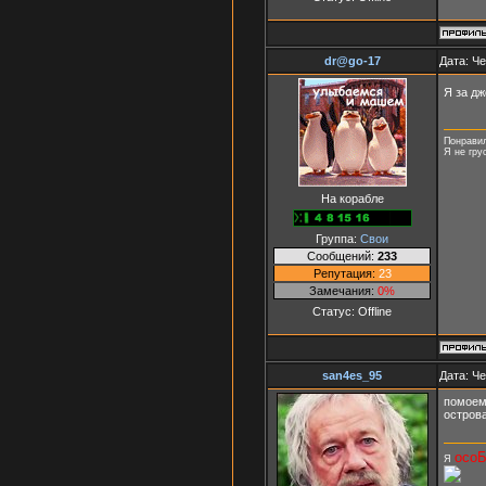
dr@go-17
Дата: Че
Я за дж
Понравил
Я не гру
На корабле
Группа:
Свои
Сообщений:
233
Репутация:
23
Замечания:
0%
Статус:
Offline
san4es_95
Дата: Че
помоему
остров
осо
Я