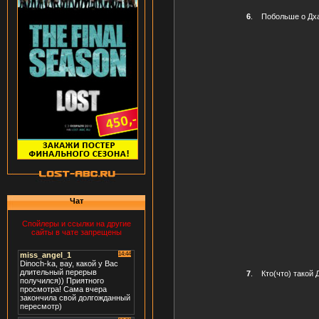
6
.
Побольше о Дха
Чат
Спойлеры и ссылки на другие
сайты в чате запрещены
7
.
Кто(что) такой