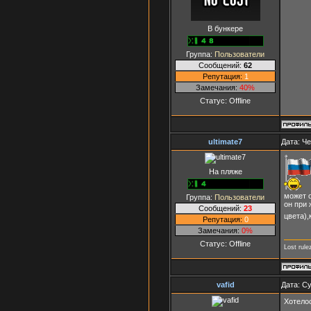
В бункере
Группа:
Пользователи
Сообщений:
62
Репутация:
1
Замечания:
40%
Статус:
Offline
ultimate7
Дата: Че
На пляже
может о
Группа:
Пользователи
он при 
Сообщений:
23
цвета),
Репутация:
0
Замечания:
0%
Статус:
Offline
Lost rule
vafid
Дата: Су
Хотелос