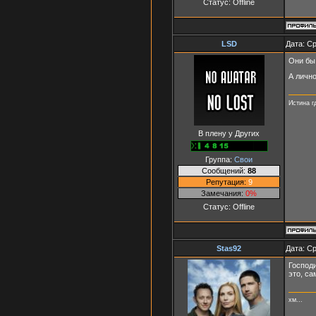
Статус:
Offline
LSD
Дата: Ср
Они бы 
А лично
Истина г
В плену у Других
Группа:
Свои
Сообщений:
88
Репутация:
9
Замечания:
0%
Статус:
Offline
Stas92
Дата: Ср
Господи
это, са
хм...