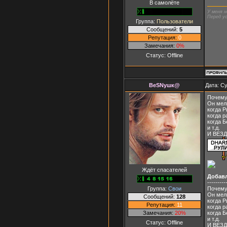
В самолёте
У меня н
Перед ус
Группа:
Пользователи
Сообщений:
5
Репутация:
0
Замечания:
0%
Статус:
Offline
ВеSNушк@
Дата: Су
Почему
Он мель
когда Р
когда р
когда Б
и т.д.
И ВЕЗД
Ждёт спасателей
Добав
---------
Группа:
Свои
Почему
Он мель
Сообщений:
128
когда Р
Репутация:
11
когда р
Замечания:
20%
когда Б
и т.д.
Статус:
Offline
И ВЕЗД