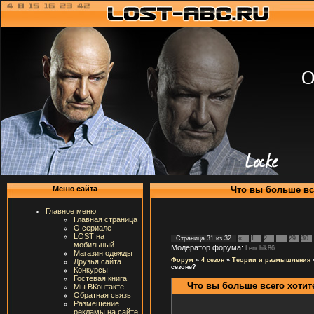
О
Что вы больше все
Меню сайта
Главное меню
Главная страница
О сериале
LOST на
Страница
31
из
32
«
1
2
…
29
30
мобильный
Модератор форума:
Lenchik86
Магазин одежды
Форум
»
4 сезон
»
Теории и размышления
Друзья сайта
сезоне?
Конкурсы
Гостевая книга
Что вы больше всего хотит
Мы ВКонтакте
Обратная связь
Размещение
рекламы на сайте