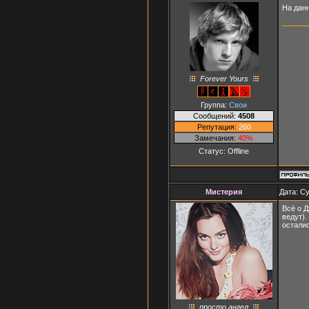
На дан
Forever Yours
Группа:
Свои
Сообщений:
4508
Репутация:
260
Замечания:
40%
Статус:
Offline
Мистерия
Дата: Су
Всё о Д
ведут).
осталис
просто ангел