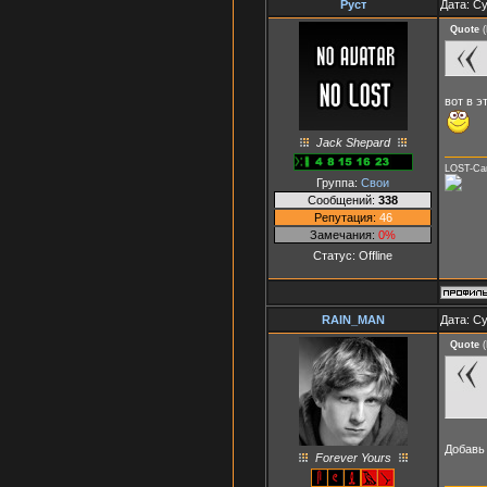
Руст
Дата: Су
Quote
(
вот в э
Jack Shepard
LOST-Сам
Группа:
Свои
Сообщений:
338
Репутация:
46
Замечания:
0%
Статус:
Offline
RAIN_MAN
Дата: Су
Quote
(
Добавь
Forever Yours