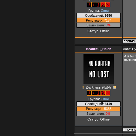
Группа:
Свои
Сообщений:
9350
Репутация:
7174
Замечания:
0%
Статус:
Offline
Beautiful_Helen
Дата: Су
А я бы 
выживш
Darkness Visible
Группа:
Свои
Сообщений:
3149
Репутация:
5365
Замечания:
0%
Статус:
Offline