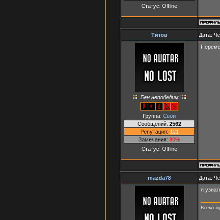
Статус:
Offline
Титов
Дата: Че
Переме
Бен непобедим
Группа:
Свои
Сообщений:
2562
Репутация:
121
Замечания:
80%
Статус:
Offline
mazda78
Дата: Че
я узнат
Всем сюд