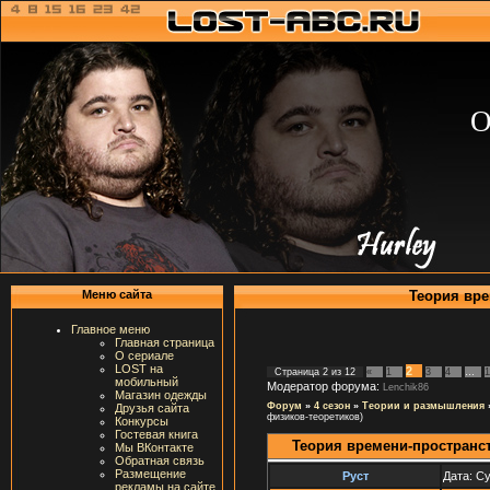
О
Теория вре
Меню сайта
Главное меню
Главная страница
О сериале
LOST на
2
Страница
2
из
12
«
1
3
4
…
1
мобильный
Модератор форума:
Lenchik86
Магазин одежды
Форум
»
4 сезон
»
Теории и размышления
Друзья сайта
физиков-теоретиков)
Конкурсы
Гостевая книга
Теория времени-пространст
Мы ВКонтакте
Обратная связь
Размещение
Руст
Дата: Су
рекламы на сайте