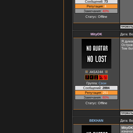
Сообщений:
73
Репутация:
4
Замечания:
40%
Статус:
Offline
MityOK
Дата: В
Я думаю
Остров
Тем бо
A41A14A
Группа:
Свои
Сообщений:
2884
Репутация:
251
Замечания:
80%
Статус:
Offline
BEKHAN
Дата: В
MityOK
изначал