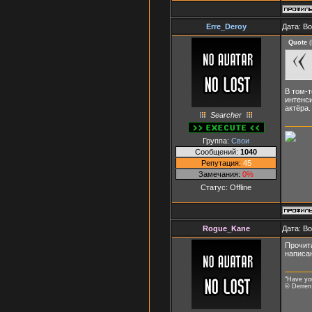
Erre_Deroy
Дата: В
Quote
(
В том-т
интенс
актёра.
Searcher
Группа:
Свои
Сообщений:
1040
Репутация:
45
Замечания:
0%
Статус:
Offline
Rogue_Kane
Дата: В
Прочита
написан
"Have you
© Derren