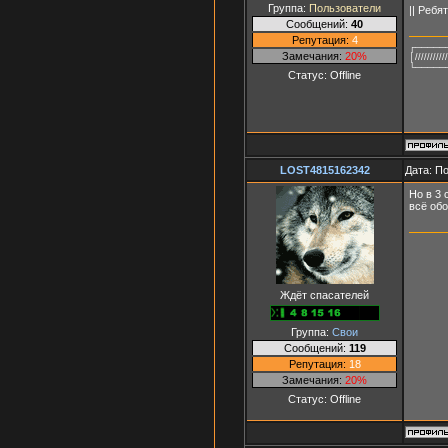
Группа:
Пользователи
|| Ребя
Сообщений:
40
Репутация:
4
┌─────
Замечания:
20%
│////////
└─────
Статус:
Offline
LOST4815162342
Дата: П
Но в 3 
всё обо
Ждёт спасателей
Группа:
Свои
Сообщений:
119
Репутация:
18
Замечания:
20%
Статус:
Offline