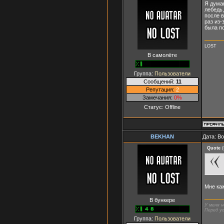
Я думаю
лебедь,
после в
раз из-
была п
LOST
В самолёте
Группа:
Пользователи
Сообщений:
11
Репутация:
2
Замечания:
0%
Статус:
Offline
BEKHAN
Дата: В
Quote
(
Мне каж
В бункере
У меня н
Перед ус
Группа:
Пользователи