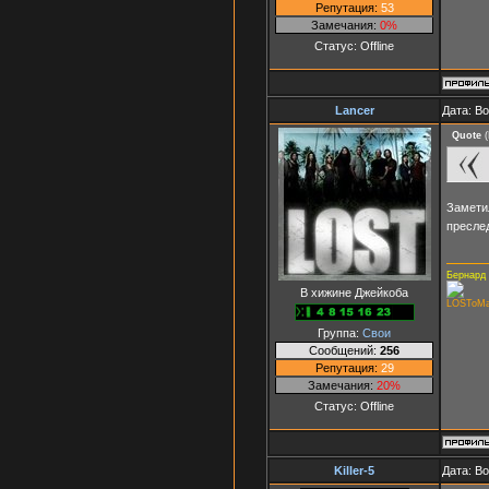
Репутация:
53
Замечания:
0%
Статус:
Offline
Lancer
Дата: В
Quote
(
Заметил
пресле
Бернард
В хижине Джейкоба
LOSToM
Группа:
Свои
Сообщений:
256
Репутация:
29
Замечания:
20%
Статус:
Offline
Killer-5
Дата: В