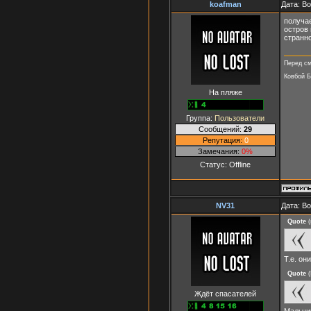
koafman
Дата: В
получае
остров 
странно
Перед см
Ковбой 
На пляже
Группа:
Пользователи
Сообщений:
29
Репутация:
0
Замечания:
0%
Статус:
Offline
NV31
Дата: В
Quote
(
Т.е. он
Quote
(
Ждёт спасателей