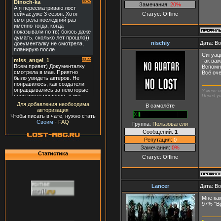
Замечания:
20%
Статус:
Offline
nischiy
Дата: В
Ситуаци
так важ
Вспомн
Всё оче
У меня н
Перед ус
Для добавления необходима
В самолёте
авторизация
Чтобы писать в чате, нужно стать
Своим
-
FAQ
Группа:
Пользователи
Сообщений:
1
Репутация:
0
Замечания:
0%
Статистика
Статус:
Offline
Lancer
Дата: В
Мне каж
97% "В