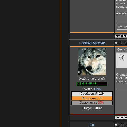
волны с
пролете
А вообщ
┌─────
│////////
└─────
LOST4815162342
Дата: П
Quote
(
Станция
внешним
Ждёт спасателей
стало ф
Группа:
Свои
Сообщений:
119
Репутация:
18
Замечания:
20%
Статус:
Offline
cxx
Дата: П