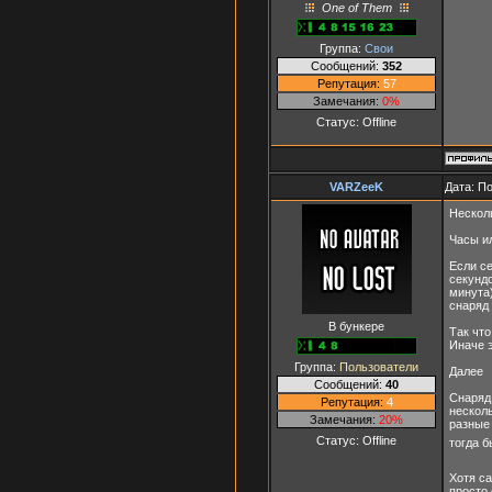
One of Them
Группа:
Свои
Сообщений:
352
Репутация:
57
Замечания:
0%
Статус:
Offline
VARZeeK
Дата: П
Нескол
Часы и
Если с
секундо
минута)
снаряд 
В бункере
Так что
Иначе 
Группа:
Пользователи
Далее
Сообщений:
40
Снаряд 
Репутация:
4
несколь
Замечания:
20%
разные
Статус:
Offline
тогда 
Хотя са
просто