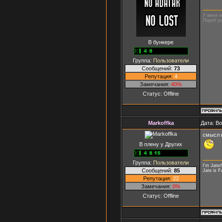
У меня н
Перед ус
В бункере
Группа:
Пользователи
Сообщений:
73
Репутация:
4
Замечания:
40%
Статус:
Offline
Markoffka
Дата: В
смысл в
В плену у Других
Группа:
Пользователи
I'm Jater
Сообщений:
85
Jate is F
Репутация:
22
Замечания:
0%
Статус:
Offline