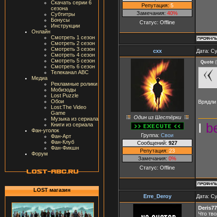
Скачать серии 6
Репутация:
5
сезона
Замечания:
40%
Субтитры
Бонусы
Статус:
Offline
Инструкции
Онлайн
Смотреть 1 сезон
Смотреть 2 сезон
Смотреть 3 сезон
cxx
Дата: Су
Смотреть 4 сезон
Смотреть 5 сезон
Quote
(
Смотреть 6 сезон
Телеканал ABC
Медиа
Рекламные ролики
Мобизоды
Lost Puzzle
Обои
Врядл
Lost:The Video
Game
Один из Шестёрки
Музыка из сериала
I
b
Книги из сериала
Фан-уголок
Группа:
Свои
Фан-Арт
Фан-Клуб
Сообщений:
927
Фан-Фикшн
Репутация:
23
Форум
Замечания:
0%
Статус:
Offline
LOST магазин
Erre_Deroy
Дата: Су
Deris7
Что тво