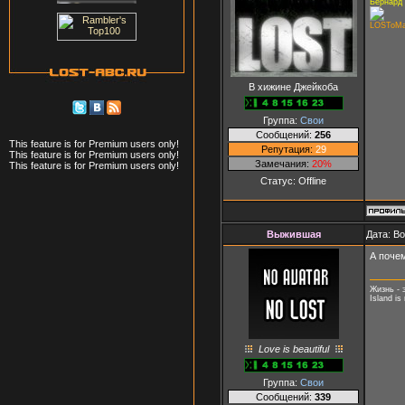
Бернард
LOSToM
В хижине Джейкоба
Группа:
Свои
Сообщений:
256
This feature is for Premium users only!
Репутация:
29
This feature is for Premium users only!
Замечания:
20%
This feature is for Premium users only!
Статус:
Offline
Выжившая
Дата: В
А почем
Жизнь - 
Island is 
Love is beautiful
Группа:
Свои
Сообщений:
339