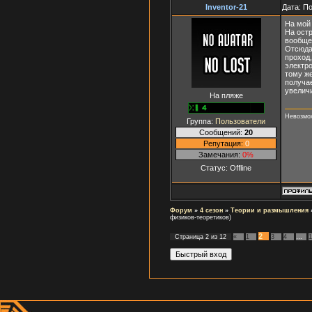
Inventor-21
Дата: П
На мой 
На остр
вообще)
Отсюда
проход,
электро
тому же
получа
увеличи
На пляже
Невозмож
Группа:
Пользователи
Сообщений:
20
Репутация:
0
Замечания:
0%
Статус:
Offline
Форум
»
4 сезон
»
Теории и размышления
физиков-теоретиков)
2
Страница
2
из
12
«
1
3
4
…
1