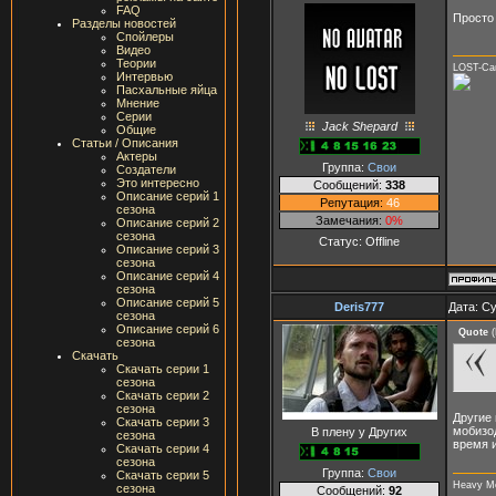
FAQ
Просто 
Разделы новостей
Спойлеры
Видео
Теории
LOST-Сам
Интервью
Пасхальные яйца
Мнение
Серии
Jack Shepard
Общие
Статьи / Описания
Актеры
Группа:
Свои
Создатели
Это интересно
Сообщений:
338
Описание серий 1
Репутация:
46
сезона
Замечания:
0%
Описание серий 2
сезона
Статус:
Offline
Описание серий 3
сезона
Описание серий 4
сезона
Описание серий 5
Deris777
Дата: Су
сезона
Описание серий 6
Quote
(
сезона
Скачать
Скачать серии 1
сезона
Скачать серии 2
сезона
Другие 
Скачать серии 3
мобизод
В плену у Других
сезона
время и
Скачать серии 4
сезона
Группа:
Свои
Скачать серии 5
Heavy Me
сезона
Сообщений:
92