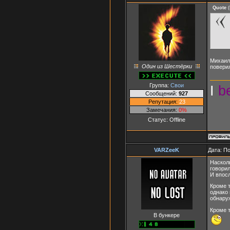
Quote
(
Михаил 
Один из Шестёрки
повери
Группа:
Свои
I
b
Сообщений:
927
Репутация:
23
Замечания:
0%
Статус:
Offline
VARZeeK
Дата: П
Насколь
говорил
И впосл
Кроме т
однако 
обнаруж
Кроме т
В бункере