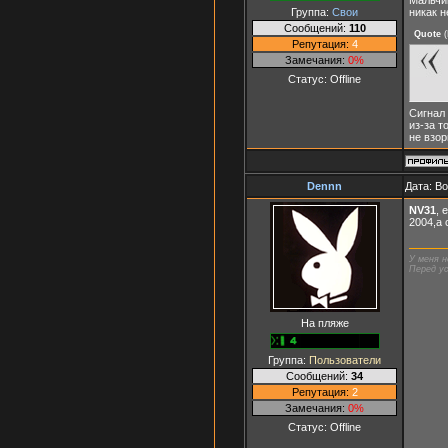
Мальчик
Группа:
Свои
никак н
Сообщений:
110
Quote
(
Репутация:
4
Замечания:
0%
Статус:
Offline
Сигнал
из-за т
не взо
Dennn
Дата: В
NV31
, 
2004,а 
У меня н
Перед ус
На пляже
Группа:
Пользователи
Сообщений:
34
Репутация:
2
Замечания:
0%
Статус:
Offline