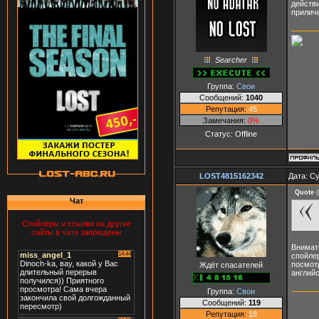
действи
прилич
Searcher
Группа:
Свои
Сообщений:
1040
Репутация:
45
Замечания:
0%
Статус:
Offline
LOST4815162342
Дата: Су
Quote
(
Чат
Спойлеры и ссылки на другие
сайты в чате запрещены
Внимате
спойлер
посмотр
Ждёт спасателей
англий
Группа:
Свои
Сообщений:
119
Репутация:
18