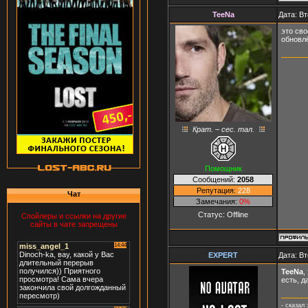
TeeNa
Дата: Вт
это сво
обновл
Крат. – сес. тал.
Помощник
Сообщений:
2058
Репутация:
228
Чат
Замечания:
0%
Статус:
Offline
Спойлеры и ссылки на другие
сайты в чате запрещены
ЕXPERT
Дата: Вт
TeeNa
,
есть, д
- сказал