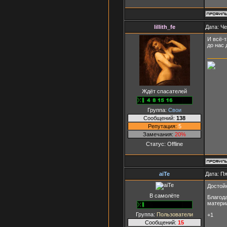
lillith_fe
Дата: Че
И всё-т
до нас 
Ждёт спасателей
Группа:
Свои
Сообщений:
138
Репутация:
5
Замечания:
20%
Статус:
Offline
aiTe
Дата: Пя
Достой
В самолёте
Благод
матери
Группа:
Пользователи
+1
Сообщений:
15