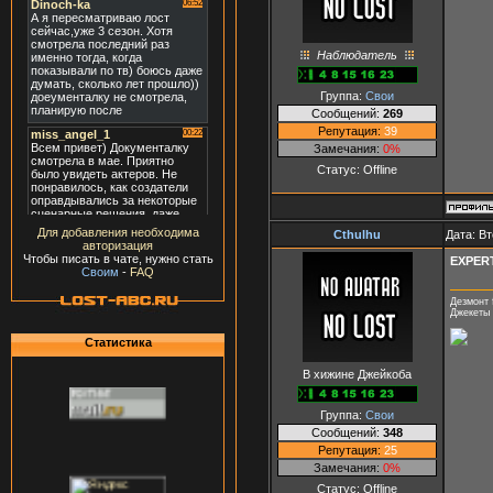
Наблюдатель
Группа:
Свои
Сообщений:
269
Репутация:
39
Замечания:
0%
Статус:
Offline
Для добавления необходима
Cthulhu
Дата: Вт
авторизация
Чтобы писать в чате, нужно стать
ЕXPER
Своим
-
FAQ
Дезмонт 
Джекеты 
Статистика
В хижине Джейкоба
Группа:
Свои
Сообщений:
348
Репутация:
25
Замечания:
0%
Статус:
Offline