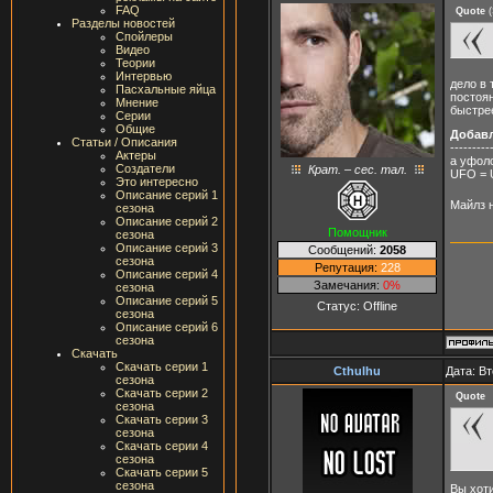
FAQ
Quote
(
Разделы новостей
Спойлеры
Видео
Теории
Интервью
дело в 
Пасхальные яйца
постоян
Мнение
быстре
Серии
Общие
Добав
Статьи / Описания
---------
Актеры
а уфол
Создатели
Крат. – сес. тал.
UFO = U
Это интересно
Описание серий 1
Майлз н
сезона
Описание серий 2
Помощник
сезона
Описание серий 3
Сообщений:
2058
сезона
Репутация:
228
Описание серий 4
Замечания:
0%
сезона
Описание серий 5
Статус:
Offline
сезона
Описание серий 6
сезона
Скачать
Скачать серии 1
Cthulhu
Дата: Вт
сезона
Скачать серии 2
Quote
сезона
Скачать серии 3
сезона
Скачать серии 4
сезона
Скачать серии 5
сезона
Вы хоти