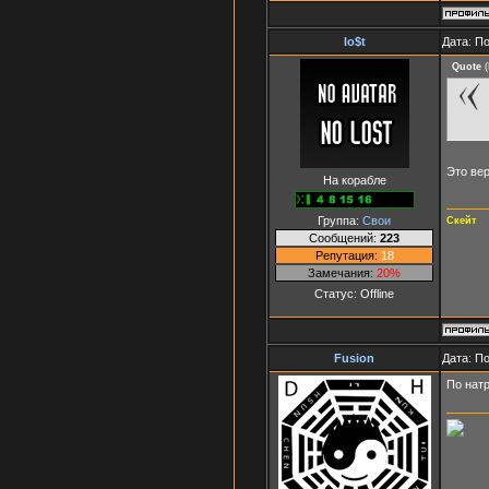
lo$t
Дата: П
Quote
(
Это вер
На корабле
Группа:
Свои
Скейт
Сообщений:
223
Репутация:
18
Замечания:
20%
Статус:
Offline
Fusion
Дата: П
По нат