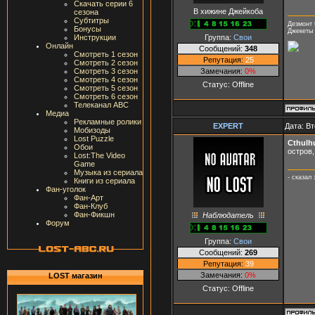
Скачать серии 6
В хижине Джейкоба
сезона
Субтитры
Дезмонт 
Бонусы
Джекеты 
Группа:
Свои
Инструкции
Онлайн
Сообщений:
348
Смотреть 1 сезон
Репутация:
25
Смотреть 2 сезон
Замечания:
0%
Смотреть 3 сезон
Смотреть 4 сезон
Статус:
Offline
Смотреть 5 сезон
Смотреть 6 сезон
Телеканал ABC
Медиа
Рекламные ролики
ЕXPERT
Дата: Вт
Мобизоды
Lost Puzzle
Cthulh
Обои
остров,
Lost:The Video
Game
Музыка из сериала
- сказал
Книги из сериала
Фан-уголок
Фан-Арт
Фан-Клуб
Фан-Фикшн
Наблюдатель
Форум
Группа:
Свои
Сообщений:
269
Репутация:
39
Замечания:
0%
LOST магазин
Статус:
Offline