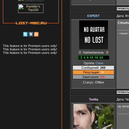
ЕXPERT
Дата: Вт
Cthulh
- сказал
This feature is for Premium users only!
This feature is for Premium users only!
Наблюдатель
This feature is for Premium users only!
Группа:
Свои
Сообщений:
269
Репутация:
39
Замечания:
0%
Статус:
Offline
TeeNa
Дата: Че
ну поч