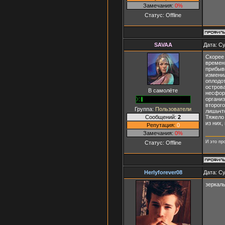
Замечания:
0%
Статус:
Offline
SAVAA
Дата: Су
Скорее 
времен
прибыв
изменил
оплодо
острова
В самолёте
несфор
органи
второго
Группа:
Пользователи
лишьчт
Сообщений:
2
Тяжело
из них,
Репутация:
0
Замечания:
0%
И это про
Статус:
Offline
Herlyforever08
Дата: Су
зеркал