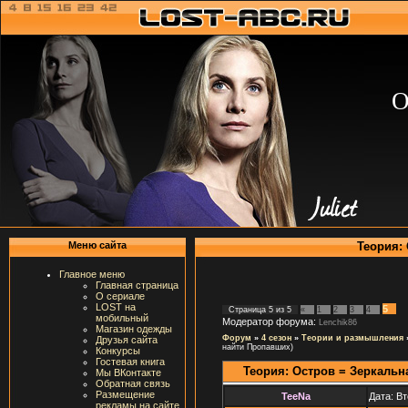
О
Теория: 
Меню сайта
Главное меню
Главная страница
О сериале
LOST на
5
Страница
5
из
5
«
1
2
3
4
мобильный
Модератор форума:
Lenchik86
Магазин одежды
Форум
»
4 сезон
»
Теории и размышления
Друзья сайта
найти Пропавших)
Конкурсы
Гостевая книга
Теория: Остров = Зеркальн
Мы ВКонтакте
Обратная связь
Размещение
TeeNa
Дата: Вт
рекламы на сайте