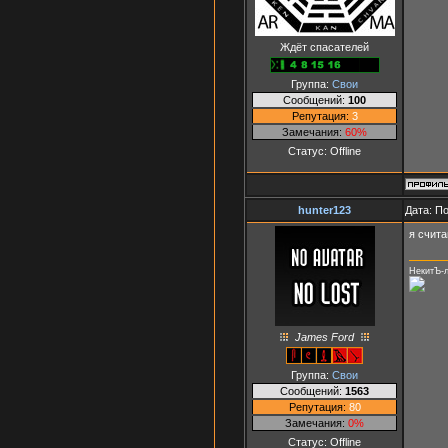
Ждёт спасателей
Группа:
Свои
Сообщений:
100
Репутация:
3
Замечания:
60%
Статус:
Offline
hunter123
Дата: П
я счита
НекитЪ-
James Ford
Группа:
Свои
Сообщений:
1563
Репутация:
80
Замечания:
0%
Статус:
Offline