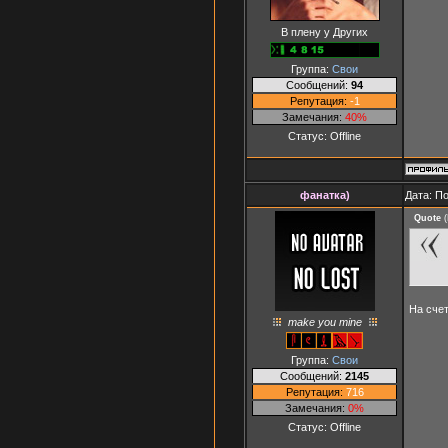
В плену у Других
Группа:
Свои
Сообщений:
94
Репутация:
-1
Замечания:
40%
Статус:
Offline
фанатка)
Дата: П
Quote
(
На счет
make you mine
Группа:
Свои
Сообщений:
2145
Репутация:
716
Замечания:
0%
Статус:
Offline