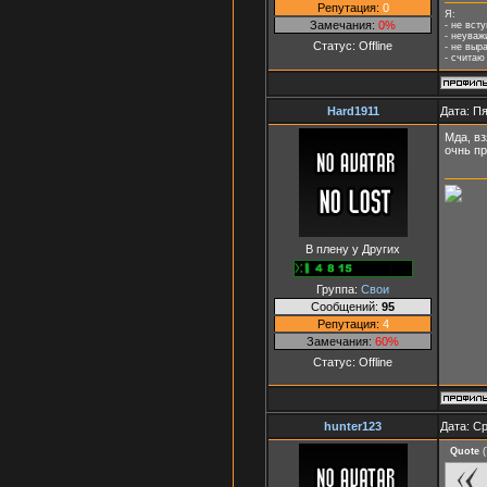
Репутация:
0
Я:
Замечания:
0%
- не вст
- неуваж
Статус:
Offline
- не выр
- считаю
Hard1911
Дата: Пя
Мда, вз
очнь п
В плену у Других
Группа:
Свои
Сообщений:
95
Репутация:
4
Замечания:
60%
Статус:
Offline
hunter123
Дата: Ср
Quote
(