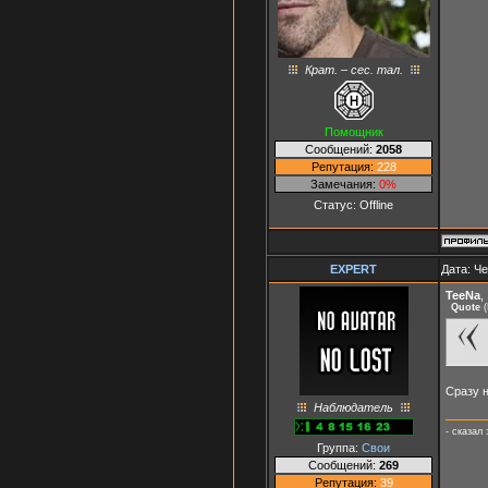
Крат. – сес. тал.
Помощник
Сообщений:
2058
Репутация:
228
Замечания:
0%
Статус:
Offline
ЕXPERT
Дата: Че
TeeNa
,
Quote
(
Сразу н
Наблюдатель
- сказал
Группа:
Свои
Сообщений:
269
Репутация:
39