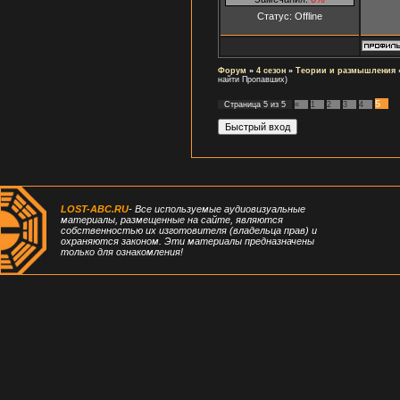
Статус:
Offline
Форум
»
4 сезон
»
Теории и размышления
найти Пропавших)
5
Страница
5
из
5
«
1
2
3
4
LOST-ABC.RU
- Все используемые аудиовизуальные
материалы, размещенные на сайте, являются
собственностью их изготовителя (владельца прав) и
охраняются законом. Эти материалы предназначены
только для ознакомления!