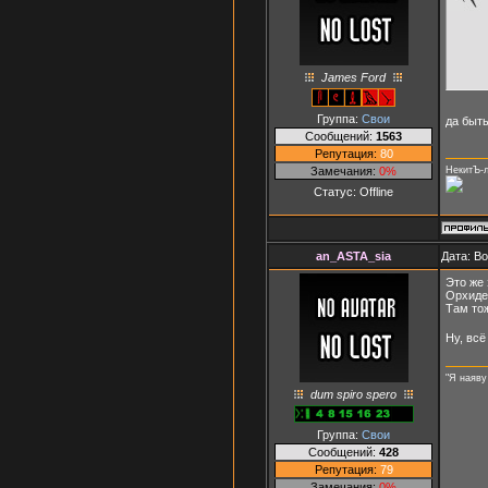
James Ford
Группа:
Свои
да быть
Сообщений:
1563
Репутация:
80
Замечания:
0%
НекитЪ-
Статус:
Offline
an_ASTA_sia
Дата: В
Это же 
Орхиде
Там то
Ну, всё
"Я наяву
dum spiro spero
Группа:
Свои
Сообщений:
428
Репутация:
79
Замечания:
0%