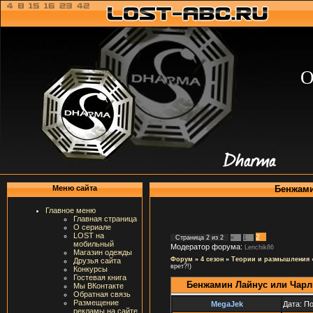
О
Бенжами
Меню сайта
Главное меню
Главная страница
О сериале
LOST на
2
Страница
2
из
2
«
1
мобильный
Модератор форума:
Lenchik86
Магазин одежды
Форум
»
4 сезон
»
Теории и размышления
Друзья сайта
врет?!)
Конкурсы
Гостевая книга
Бенжамин Лайнус или Чарл
Мы ВКонтакте
Обратная связь
Размещение
MegaJek
Дата: П
рекламы на сайте