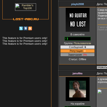
playb2008
Дата: П
Саид на
правиль
Уидмор 
он все 
У меня н
Перед ус
В самолёте
This feature is for Premium users only!
This feature is for Premium users only!
Группа:
Пользователи
This feature is for Premium users only!
Сообщений:
6
Репутация:
0
Замечания:
0%
Статус:
Offline
janu6ka
Дата: П
я думаю
коренн
На корабле