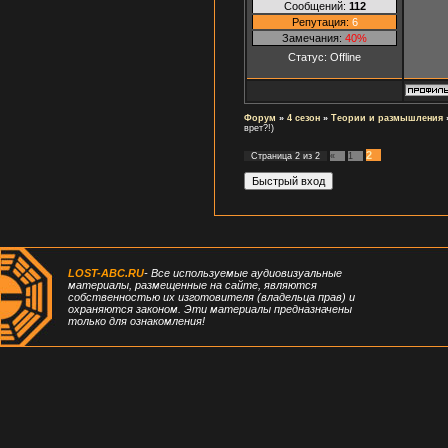
Сообщений:
112
Репутация:
6
Замечания:
40%
Статус:
Offline
Форум
»
4 сезон
»
Теории и размышления
врет?!)
2
Страница
2
из
2
«
1
LOST-ABC.RU
- Все используемые аудиовизуальные
материалы, размещенные на сайте, являются
собственностью их изготовителя (владельца прав) и
охраняются законом. Эти материалы предназначены
только для ознакомления!