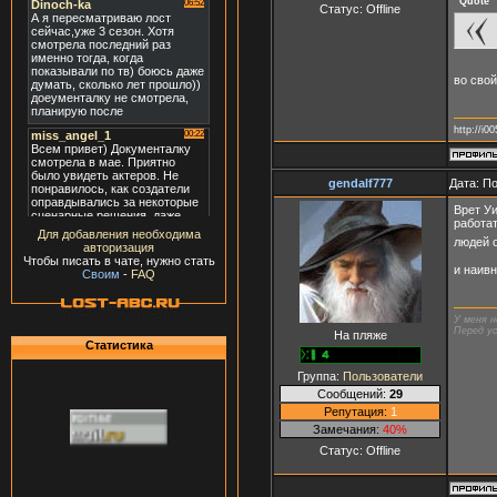
Quote
Статус:
Offline
во свой
http://i0
gendalf777
Дата: П
Врет Уи
работат
Для добавления необходима
людей о
авторизация
Чтобы писать в чате, нужно стать
и наив
Своим
-
FAQ
У меня н
Перед ус
На пляже
Статистика
Группа:
Пользователи
Сообщений:
29
Репутация:
1
Замечания:
40%
Статус:
Offline