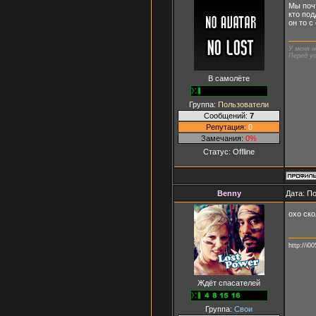
Мы почт
кто под
он то с
У меня н
Перед ус
В самолёте
Группа:
Пользователи
Сообщений:
7
Репутация:
0
Замечания:
0%
Статус:
Offline
Benny
Дата: П
охо ск
http://i0
Ждёт спасателей
Группа:
Свои