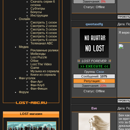
Замечания:
0%
Скачать серии 6
сезона
Статус:
Offline
Субтитры
Бонусы
Инструкции
Онлайн
Смотреть 1 сезон
qwertasdfg
Дата: П
Смотреть 2 сезон
Смотреть 3 сезон
Я верю
Смотреть 4 сезон
Смотреть 5 сезон
Смотреть 6 сезон
Телеканал ABC
Медиа
Рекламные ролики
Мобизоды
Lost Puzzle
Обои
LOST FOREVER
Lost:The Video
Game
Музыка из сериала
Группа:
Свои
Книги из сериала
Сообщений:
1075
Фан-уголок
Репутация:
79
Фан-Арт
Фан-Клуб
Замечания:
20%
Фан-Фикшн
Статус:
Offline
Форум
Eve
Дата: П
LOST магазин
Бен как
он врет
что за 
доказыв
Бен вре