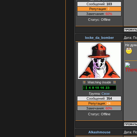
Сообщений:
103
Репутация:
7
Замечания:
60%
Статус:
Offline
locke_da_bomber
Дата: П
Не дум
There
Watching Inside
Группа:
Свои
Сообщений:
354
Репутация:
24
Замечания:
60%
Статус:
Offline
Alkashmouse
Дата: П