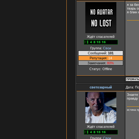
я за бе
тварь о
я блин 
Ждёт спасателей
Группа:
Свои
Сообщений:
101
Репутация:
14
Замечания:
80%
Статус:
Offline
светозарный
Дата: П
Знаете
правду 
истина п
Ждёт спасателей
Группа:
Свои