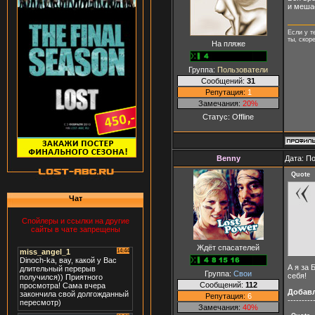
и мешае
Если у т
ты, скор
На пляже
Группа:
Пользователи
Сообщений:
31
Репутация:
1
Замечания:
20%
Статус:
Offline
Benny
Дата: П
Quote
Чат
Спойлеры и ссылки на другие
сайты в чате запрещены
Ждёт спасателей
А я за 
Группа:
Свои
себя!
Сообщений:
112
Добав
Репутация:
6
---------
Замечания:
40%