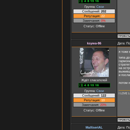
Группа:
Свои
Сообщений:
202
Репутация:
22
Замечания:
0%
Статус:
Offline
ksywa-86
Дата: П
я тоже
типа д
гармон
стратег
на остр
выживш
и посла
Ждёт спасателей
потом н
Группа:
Свои
I LOVE L
Сообщений:
122
Репутация:
10
Замечания:
20%
Статус:
Offline
MaXiseriAL
Дата: П