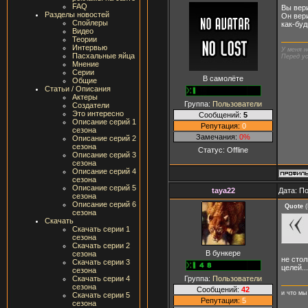
FAQ
Вы вери
Разделы новостей
Он вери
Спойлеры
как-буд
Видео
Теории
Интервью
У меня н
Пасхальные яйца
Перед ус
Мнение
Серии
В самолёте
Общие
Статьи / Описания
Актеры
Группа:
Пользователи
Создатели
Это интересно
Сообщений:
5
Описание серий 1
Репутация:
0
сезона
Замечания:
0%
Описание серий 2
сезона
Статус:
Offline
Описание серий 3
сезона
Описание серий 4
сезона
Описание серий 5
taya22
Дата: П
сезона
Описание серий 6
Quote
(
сезона
Скачать
Скачать серии 1
сезона
Скачать серии 2
В бункере
сезона
не стол
Скачать серии 3
целей...
сезона
Группа:
Пользователи
Скачать серии 4
сезона
Сообщений:
42
и что мы
Скачать серии 5
Репутация:
5
сезона