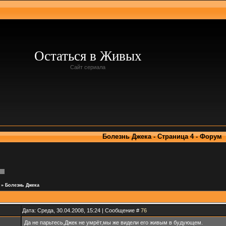
Остаться в Живых
Сайт сериала
Болезнь Джека - Страница 4 - Форум
»
Болезнь Джека
Дата: Среда, 30.04.2008, 15:24 | Сообщение #
76
Да не парьтесь,Джек не умрёт,мы же видели его живым в будующем.