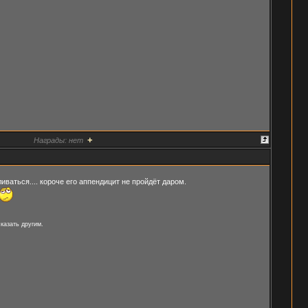
+
Награды:
нет
ваться.... короче его аппендицит не пройдёт даром.
казать другим.