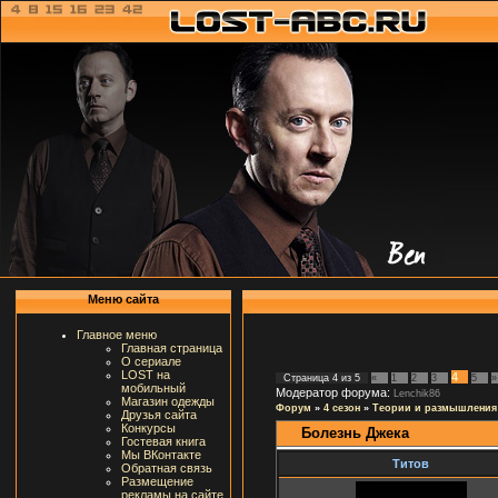
Меню сайта
Главное меню
Главная страница
О сериале
LOST на
4
Страница
4
из
5
«
1
2
3
5
»
мобильный
Модератор форума:
Lenchik86
Магазин одежды
Форум
»
4 сезон
»
Теории и размышления
Друзья сайта
Конкурсы
Болезнь Джека
Гостевая книга
Мы ВКонтакте
Титов
Обратная связь
Размещение
рекламы на сайте