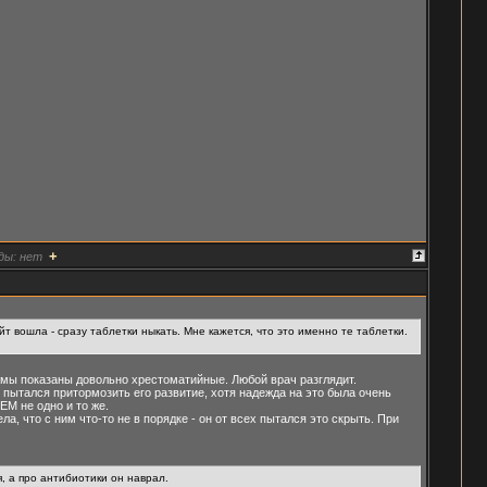
+
ды:
нет
ейт вошла - сразу таблетки ныкать. Мне кажется, что это именно те таблетки.
томы показаны довольно хрестоматийные. Любой врач разглядит.
пытался притормозить его развитие, хотя надежда на это была очень
ЕМ не одно и то же.
ла, что с ним что-то не в порядке - он от всех пытался это скрыть. При
я, а про антибиотики он наврал.