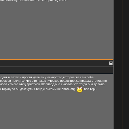
они помоему похожи на эти...которые щас пьёт
ходит в аптек и просит дать ему лекарство,которое же сам себе
форумов прочитал что это накортическое вещество,х.з правда это или не
казал что его отец Кристиан Шеппард,она сказала,что тогда она должна
о торкнуло он даж чуть стенд с очками не свалил!))
вот терь