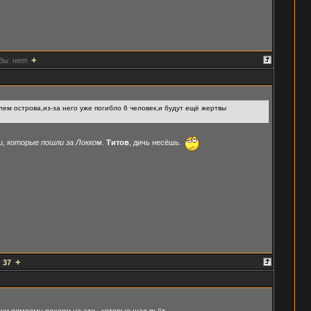
+
ды:
нет
лем острова,из-за него уже погибло 6 человек,и будут ещё жертвы
и, которые пошли за Локком.
Титов
, дичь несёшь.
+
:
37