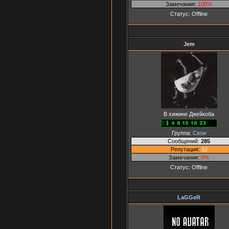
Замечания:
100%
Статус:
Offline
Jem
В хижине Джейкоба
Группа:
Свои
Сообщений:
285
Репутация:
12
Замечания:
0%
Статус:
Offline
LaGGeR