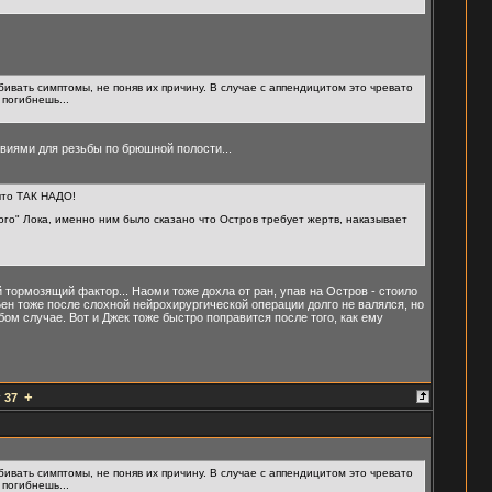
бивать симптомы, не поняв их причину. В случае с аппендицитом это чревато
 погибнешь...
виями для резьбы по брюшной полости...
что ТАК НАДО!
іного" Лока, именно ним было сказано что Остров требует жертв, наказывает
й тормозящий фактор... Наоми тоже дохла от ран, упав на Остров - стоило
ен тоже после слохной нейрохирургической операции долго не валялся, но
м случае. Вот и Джек тоже быстро поправится после того, как ему
+
:
37
бивать симптомы, не поняв их причину. В случае с аппендицитом это чревато
 погибнешь...