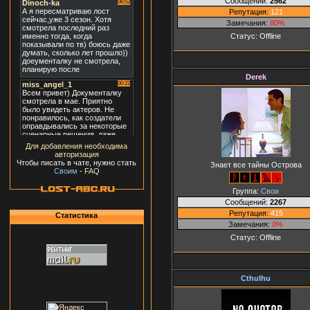
Сообщений:
2562
Репутация:
121
Замечания:
80%
Статус:
Offline
Derek
Для добавления необходима
авторизация
Чтобы писать в чате, нужно стать
Знает все тайны Острова
Своим
-
FAQ
Группа:
Свои
Сообщений:
2267
Репутация:
415
Статистика
Замечания:
0%
Статус:
Offline
Cthulhu