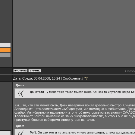
Награ
Дата: Среда, 30.04.2008, 15:24 | Сообщение #
77
Quote
Да кстати - у меня тоже такая мысля была! Он как-то ипугался, когда К
Хм... то, что это может быть, Джек наверняка понял довольно быстро. Симп
Аппендицит - это
воспалительный процесс,
и с помощью антибиотиков, Джек 
слабая. Антибиотики и наркотики - это, чтоб некоторые из вас знали - СА-АВС
Таблетки от Кейт он ныкал не из-за их "недозволенности", а чтобы она не виде
приступах боли он всё время отвернуться пытался.
Quote
PeN, Он сам мог и не знать что у него аппендицит, а тока догадыватьс