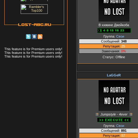
В хижине Джейкоба
Группа:
Свои
Сообщений:
348
Репутация:
25
This feature is for Premium users only!
Замечания:
0%
This feature is for Premium users only!
This feature is for Premium users only!
Статус:
Offline
LaGGeR
Jumpstyle - 4ever
Группа:
Свои
Сообщений:
891
Репутация:
57