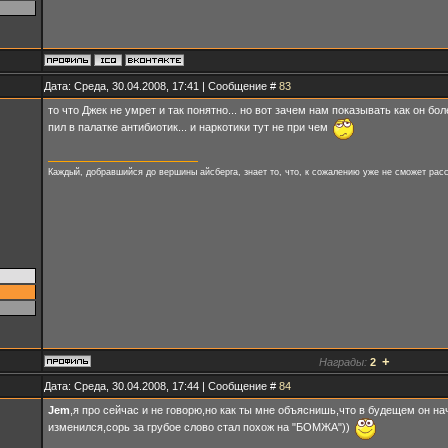
Дата: Среда, 30.04.2008, 17:41 | Сообщение #
83
то что Джек не умрет и так понятно... но вот зачем нам показывать как он бол
пил в палатке антибиотик... и наркотики тут не при чем
Каждый, добравшийся до вершины айсберга, знает то, что, к сожалению уже не сможет расс
+
Награды:
2
Дата: Среда, 30.04.2008, 17:44 | Сообщение #
84
Jem
,я про сейчас и не говорю,но как ты мне объяснишь,что в будещем он нач
изменился,сорь за грубое слово стал похож на "БОМЖА"))