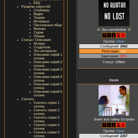
FAQ
Разделы новостей
Спойлеры
Видео
Теории
Интервью
Пасхальные яйца
Мнение
Бен непобедим
Серии
Общие
Статьи / Описания
Группа:
Свои
Актеры
Сообщений:
2562
Создатели
Это интересно
Репутация:
121
Описание серий 1
Замечания:
80%
сезона
Статус:
Offline
Описание серий 2
сезона
Описание серий 3
сезона
Описание серий 4
Derek
сезона
Описание серий 5
сезона
Описание серий 6
сезона
Скачать
Скачать серии 1
сезона
Скачать серии 2
сезона
Скачать серии 3
Знает все тайны Острова
сезона
Скачать серии 4
сезона
Группа:
Свои
Скачать серии 5
Сообщений:
2267
сезона