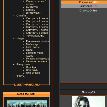
Скачать серии 6
Репутация:
415
сезона
Замечания:
0%
Субтитры
Бонусы
Статус:
Offline
Инструкции
Онлайн
Смотреть 1 сезон
Смотреть 2 сезон
Смотреть 3 сезон
Смотреть 4 сезон
Смотреть 5 сезон
Смотреть 6 сезон
Телеканал ABC
Медиа
Рекламные ролики
Мобизоды
Lost Puzzle
Обои
Lost:The Video
Game
Музыка из сериала
Книги из сериала
Фан-уголок
Фан-Арт
Фан-Клуб
Фан-Фикшн
Форум
Nastasy05
LOST магазин