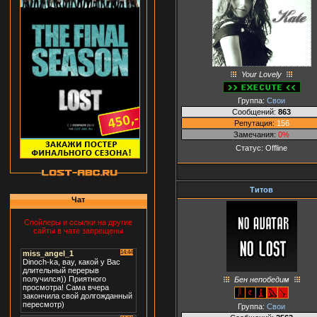
Your Lovely
Группа:
Свои
Сообщений:
863
Репутация:
156
Замечания:
0%
Статус:
Offline
Титов
Чат
Спойлеры и ссылки на другие
сайты в чате запрещены
Бен непобедим
Группа:
Свои