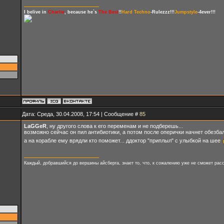
I belive in
Charlie
, because he`s
The Best
!!
Hard Techno
-Rulezzz!!!
Jumpstyle
-4ever!!!
Дата: Среда, 30.04.2008, 17:54 | Сообщение #
85
LaGGeR
, ну другого слова к его переменам и не подберешь...
возможно сейчас он пил антибиотики, а потом после оперички начнет обезбали
а на корабле ему врядли кто поможет... ддоктор "приплыл" с улыбкой на шее
Каждый, добравшийся до вершины айсберга, знает то, что, к сожалению уже не сможет расс