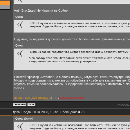
Алё! Это Джек! Не Чарли и не Сойер...
Quote
FRASH, ну он как истинный врач олжен же понимать, что нельзя тупо у
смертью. Будешь боль уталять до того момента как он лопнет, а потом
Я думаю, он надеялся дотянуть до места с более - менее приемлемыми усло
Quote
Никто из вас не подумал что Остров позволил Джеку заболеть потому 
А по поводу того что Осторов не всех лечит, так вспомните "славнозв
и одаривает лишь по собственному усмотрению.
Никакой "фактор Острова" не в силах помочь, когда есть какой-то внутренни
Михаилу пошуровать и мало-мальски обработать - забегала как миленькая. Б
опухоль сама не рассасывалась. Выздоровлению необходимо помогать в любо
помогут.
Целых 3 года Джек Шепард (M. D.)
/
Модератор ролевой
Награды
Дата: Среда, 30.04.2008, 15:32 | Сообщение #
78
Quote
(
Derek
)
FRASH, ну он как истинный врач олжен же понимать, что нельзя тупо у
смертью. Будешь боль уталять до того момента как он лопнет, а потом