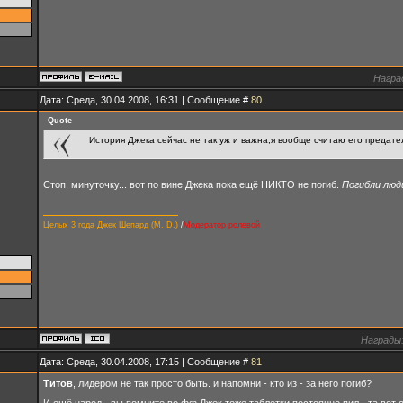
Награ
Дата: Среда, 30.04.2008, 16:31 | Сообщение #
80
Quote
История Джека сейчас не так уж и важна,я вообще считаю его предате
Стоп, минуточку... вот по вине Джека пока ещё НИКТО не погиб.
Погибли люд
Целых 3 года Джек Шепард (M. D.)
/
Модератор ролевой
Награды
Дата: Среда, 30.04.2008, 17:15 | Сообщение #
81
Титов
, лидером не так просто быть. и напомни - кто из - за него погиб?