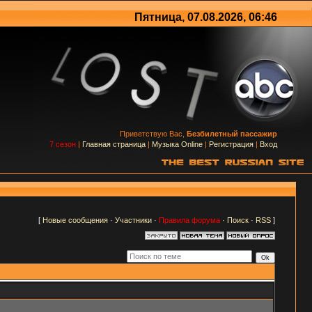
Пятница, 07.08.2026, 06:46
Приветствую Вас,
Безбилетный пассажир
7 сезон
|
Главная страница
|
Музыка Online
|
Регистрация
|
Вход
[
Новые сообщения
·
Участники
·
Правила форума
·
Поиск
·
RSS
]