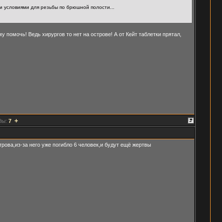
и условиями для резьбы по брюшной полости...
 помочь! Ведь хирургов то нет на острове! А от Кейт таблетки прятал,
+
ды:
7
рова,из-за него уже погибло 6 человек,и будут ещё жертвы