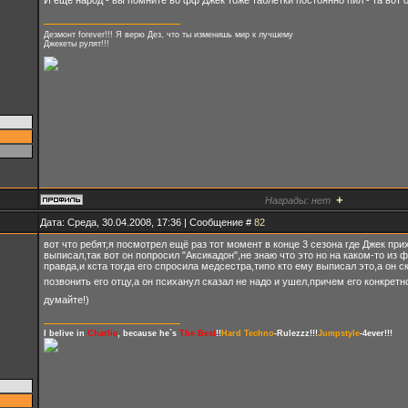
И ещё народ - вы помните во фф Джек тоже таблетки постоянно пил - та вот 
Дезмонт forever!!! Я верю Дез, что ты изменишь мир к лучшему
Джекеты рулят!!!
+
Награды:
нет
Дата: Среда, 30.04.2008, 17:36 | Сообщение #
82
вот что ребят,я посмотрел ещё раз тот момент в конце 3 сезона где Джек при
выписал,так вот он попросил "Аксикадон",не знаю что это но на каком-то из 
правда,и кста тогда его спросила медсестра,типо кто ему выписал это,а он с
позвонить его отцу,а он психанул сказал не надо и ушел,причем его конкретн
думайте!)
I belive in
Charlie
, because he`s
The Best
!!
Hard Techno
-Rulezzz!!!
Jumpstyle
-4ever!!!