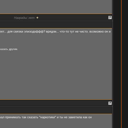
+
Награды:
нет
еет... для связки эпизодоффф? врядли... что-то тут не чисто. возможно он и
казать другим.
ал принимать так сказать "наркотики" и ты не заметила как он