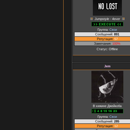
Jumpstyle - 4ever
Группа:
Свои
Сообщений:
891
Репутация:
57
Замечания:
100%
Статус:
Offline
Jem
В хижине Джейкоба
Группа:
Свои
Сообщений:
285
Репутация:
12