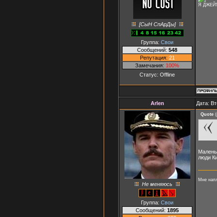
Я ДЖЕЙТ
[СыН СпАрДы]
Группа:
Свои
Сообщений:
548
Репутация:
21
Замечания:
100%
Статус:
Offline
Arlen
Дата: Вт
Quote
(
Маленьк
люди К
Мне напл
Не меняюсь
Группа:
Свои
Сообщений:
1895