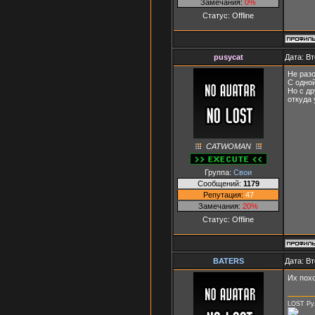
Замечания:
0%
Статус:
Offline
pusycat
Дата: Вт
Не раз
С одной
Но с др
откуда 
CATWOMAN
Группа:
Свои
Сообщений:
1179
Репутация:
47
Замечания:
20%
Статус:
Offline
BATERS
Дата: Вт
Их пох
LOST Рул