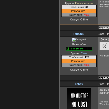
Я не спа
Группа:
Пользователи
запрыгив
Fernando
Сообщений:
61
Репутация:
2
Замечания:
40%
Статус:
Offline
Генадий
Дата: Пя
Quote
(
На корабле
Группа:
Свои
Им прик
Сообщений:
170
Репутация:
6
Замечания:
40%
Статус:
Offline
Ezhov
Дата: Пя
Зачем в
закопал
The kids 
When they