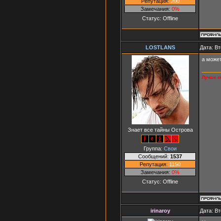
Репутация:
200
Замечания:
0%
Статус:
Offline
LOSTLANS
Дата: Вт
а может
Лучше ег
Знает все тайны Острова
Группа:
Свои
Сообщений:
1537
Репутация:
1150
Замечания:
0%
Статус:
Offline
irinaroy
Дата: Вт