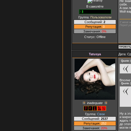
Не знаю
себя.
В самолёте
А они л
Мой вар
Группа:
Пользователи
Сообщений:
2
У меня н
Перед ус
Репутация:
0
Замечания:
0%
Статус:
Offline
Tatusya
Дата: Ср
Quote
(
Вполне 
Quote
(
inadequate
Ну а эт
Группа:
Свои
и мирно
Сообщений:
2537
ждать т
Репутация:
252
до этог
могли п
Замечания:
20%