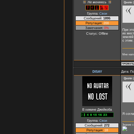
Не меняюсь
Quote
(
Группа:
Свои
Сообщений:
1895
Репутация:
200
Замечания:
0%
При эт
их мест
Статус:
Offline
землёй 
с этим.
Мне напл
DISAY
Дата: П
Quote
(
В хижине Джейкоба
Я согла
Группа:
Свои
Знание с
Сообщений:
272
Репутация:
18