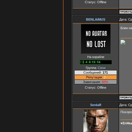
Статус:
Offline
BENLAIMUS
Дата: Ср
Блин на
На корабле
Группа:
Свои
Сообщений:
171
Репутация:
2
Замечания:
60%
Статус:
Offline
SerdaR
Дата: Ср
Похорон
♥Eri4k