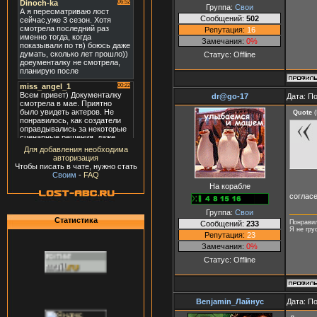
Группа:
Свои
Сообщений:
502
Репутация:
16
Замечания:
0%
Статус:
Offline
dr@go-17
Дата: П
Quote
(
Для добавления необходима
авторизация
Чтобы писать в чате, нужно стать
Своим
-
FAQ
На корабле
согласе
Группа:
Свои
Статистика
Понравил
Сообщений:
233
Я не гру
Репутация:
23
Замечания:
0%
Статус:
Offline
Benjamin_Лайнус
Дата: П