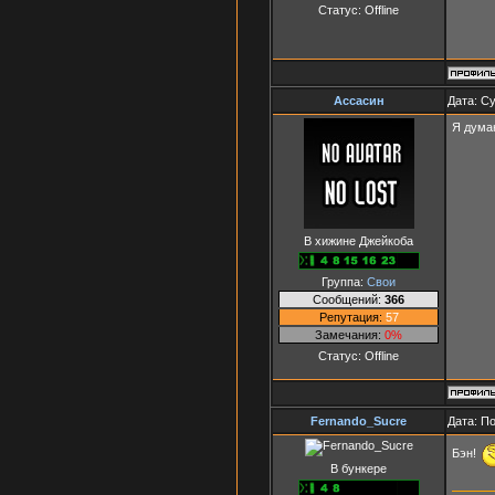
Статус:
Offline
Ассасин
Дата: Су
Я дума
В хижине Джейкоба
Группа:
Свои
Сообщений:
366
Репутация:
57
Замечания:
0%
Статус:
Offline
Fernando_Sucre
Дата: П
Бэн!
В бункере