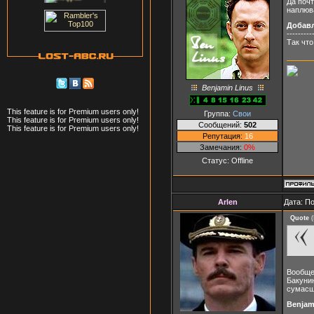
Да почт
наплюва
Добав
---------
Так что
Benjamin Linus
This feature is for Premium users only!
Группа:
Свои
This feature is for Premium users only!
Сообщений:
502
This feature is for Premium users only!
Репутация:
16
Замечания:
0%
Статус:
Offline
Arlen
Дата: П
Quote
(
Вообще-
Бакунин
сумасш
Benjam