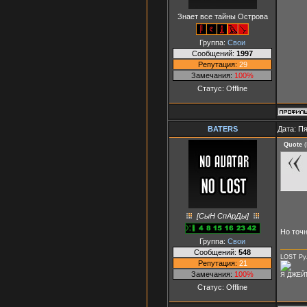
Знает все тайны Острова
Группа:
Свои
Сообщений:
1997
Репутация:
29
Замечания:
100%
Статус:
Offline
BATERS
Дата: Пя
Quote
(
[СыН СпАрДы]
Но точ
Группа:
Свои
Сообщений:
548
LOST Рул
Репутация:
21
Замечания:
100%
Я ДЖЕЙТ
Статус:
Offline