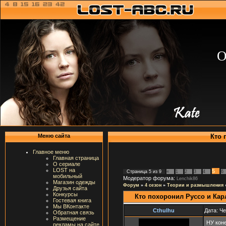
О
Кто 
Меню сайта
Главное меню
Главная страница
О сериале
LOST на
5
Страница
5
из
9
«
1
2
3
4
6
мобильный
Модератор форума:
Lenchik86
Магазин одежды
Форум
»
4 сезон
»
Теории и размышления
Друзья сайта
Конкурсы
Кто похоронил Руссо и Кар
Гостевая книга
Мы ВКонтакте
Cthulhu
Дата: Че
Обратная связь
Размещение
НУ коне
рекламы на сайте