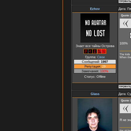
Ezhov
Дата: Пя
Quote
(
100%
Знает все тайны Острова
The kids 
Группа:
Свои
When they
Сообщений:
1997
Репутация:
29
Замечания:
100%
Статус:
Offline
Glass
Дата: Су
Quote
(
Я не з
the alch