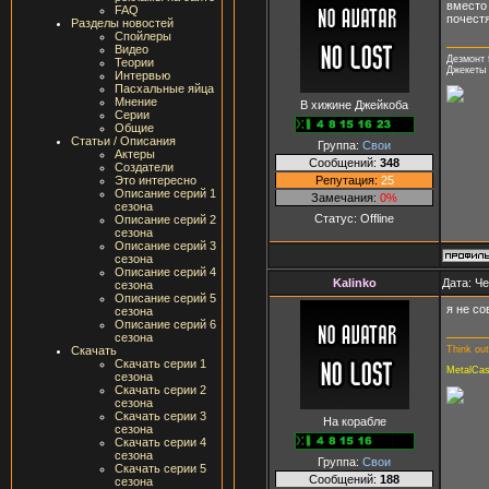
вместо 
FAQ
почестя
Разделы новостей
Спойлеры
Видео
Дезмонт 
Теории
Джекеты 
Интервью
Пасхальные яйца
Мнение
В хижине Джейкоба
Серии
Общие
Статьи / Описания
Группа:
Свои
Актеры
Сообщений:
348
Создатели
Репутация:
25
Это интересно
Описание серий 1
Замечания:
0%
сезона
Статус:
Offline
Описание серий 2
сезона
Описание серий 3
сезона
Описание серий 4
Kalinko
Дата: Че
сезона
Описание серий 5
я не с
сезона
Описание серий 6
сезона
Think out
Скачать
Скачать серии 1
MetalCas
сезона
Скачать серии 2
сезона
Скачать серии 3
На корабле
сезона
Скачать серии 4
сезона
Группа:
Свои
Скачать серии 5
Сообщений:
188
сезона