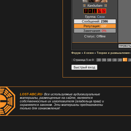
Кандидат
Группа:
Свои
Сообщений:
2386
Репутация:
137
Замечания:
0%
Статус:
Offline
Форум
»
4 сезон
»
Теории и размышления
5
Страница
5
из
9
«
1
2
3
4
6
LOST-ABC.RU
- Все используемые аудиовизуальные
материалы, размещенные на сайте, являются
собственностью их изготовителя (владельца прав) и
охраняются законом. Эти материалы предназначены
только для ознакомления!