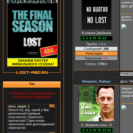
а мне к
друг др
Дезмонт 
Джекеты 
В хижине Джейкоба
Группа:
Свои
Сообщений:
348
Репутация:
25
Замечания:
0%
Статус:
Offline
Benjamin_Лайнус
Дата: Пя
Чат
Уверен 
вообще 
Спойлеры и ссылки на другие
увидели
сайты в чате запрещены
Benjamin Linus