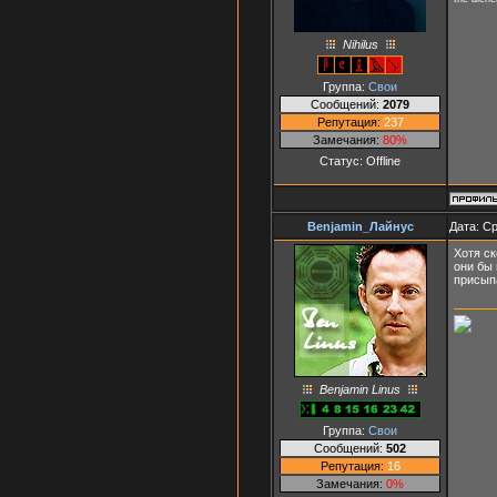
Nihilus
Группа:
Свои
Сообщений:
2079
Репутация:
237
Замечания:
80%
Статус:
Offline
Benjamin_Лайнус
Дата: Ср
Хотя ск
они бы 
присыпа
Benjamin Linus
Группа:
Свои
Сообщений:
502
Репутация:
16
Замечания:
0%