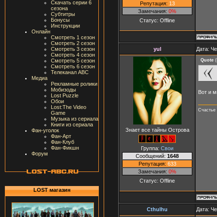
Скачать серии 6
Репутация:
13
сезона
Замечания:
0%
Субтитры
Бонусы
Статус:
Offline
Инструкции
Онлайн
Смотреть 1 сезон
Смотреть 2 сезон
yul
Дата: Че
Смотреть 3 сезон
Смотреть 4 сезон
Quote
(
Смотреть 5 сезон
Смотреть 6 сезон
Телеканал ABC
Медиа
Рекламные ролики
Мобизоды
Вот и м
Lost Puzzle
Обои
Lost:The Video
Счастье 
Game
Музыка из сериала
Книги из сериала
Знает все тайны Острова
Фан-уголок
Фан-Арт
Фан-Клуб
Фан-Фикшн
Группа:
Свои
Форум
Сообщений:
1648
Репутация:
633
Замечания:
0%
Статус:
Offline
LOST магазин
Cthulhu
Дата: Че