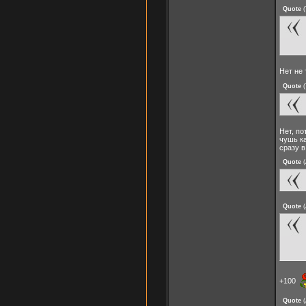
Quote
(
Нет не 
Quote
(
Нет, по
чушь ка
сразу в
Quote
(
Quote
(
+100
Quote
(