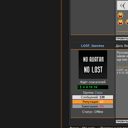
LOST_Sanchez
Дата: В
Русских
каком н
ща они 
LOST лу
4 8 15 16
Ждёт спасателей
Группа:
Свои
Сообщений:
139
Репутация:
10
Замечания:
0%
Статус:
Offline
Форум
»
Обо всём...
»
Политика и культур