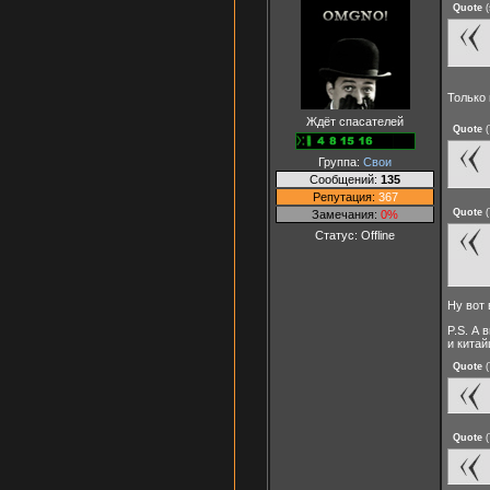
Quote
(
Только 
Ждёт спасателей
Quote
(
Группа:
Свои
Сообщений:
135
Репутация:
367
Quote
(
Замечания:
0%
Статус:
Offline
Ну вот
P.S. А 
и китай
Quote
(
Quote
(