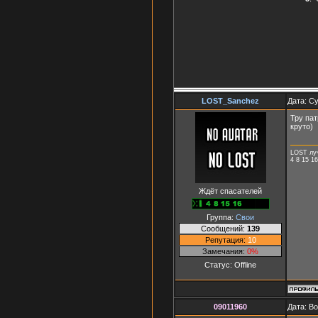
LOST_Sanchez
Дата: Су
Тру пат
круто)
LOST лу
4 8 15 16
Ждёт спасателей
Группа:
Свои
Сообщений:
139
Репутация:
10
Замечания:
0%
Статус:
Offline
09011960
Дата: В