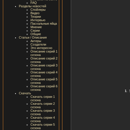
FAQ
Разделы новостей
Спойлеры
Видео
Теории
Интервью
Пасхальные яйца
Мнение
Серии
Общие
Статьи / Описания
Актеры
Создатели
Это интересно
Описание серий 1
сезона
Описание серий 2
сезона
Описание серий 3
сезона
Описание серий 4
сезона
Описание серий 5
сезона
Описание серий 6
сезона
1
.
Скачать
Скачать серии 1
сезона
Скачать серии 2
сезона
Скачать серии 3
сезона
Скачать серии 4
сезона
Скачать серии 5
сезона