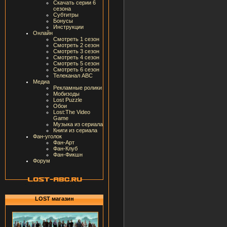
Скачать серии 6
сезона
Субтитры
Бонусы
Инструкции
Онлайн
Смотреть 1 сезон
Смотреть 2 сезон
Смотреть 3 сезон
Смотреть 4 сезон
Смотреть 5 сезон
Смотреть 6 сезон
Телеканал ABC
Медиа
Рекламные ролики
Мобизоды
Lost Puzzle
Обои
Lost:The Video
Game
Музыка из сериала
Книги из сериала
Фан-уголок
Фан-Арт
Фан-Клуб
Фан-Фикшн
Форум
LOST магазин