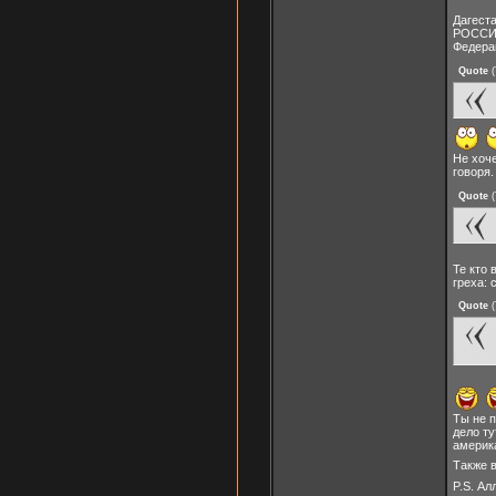
Дагест
РОССИЯ
Федера
Quote
(
Не хоч
говоря.
Quote
(
Те кто 
греха: 
Quote
(
Ты не 
дело ту
америк
Также 
P.S. Ал