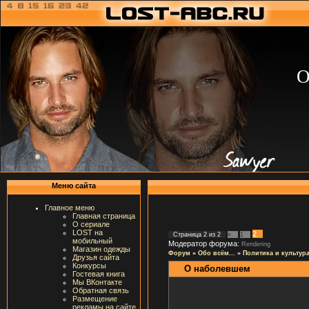
О
Меню сайта
Главное меню
Главная страница
О сериале
LOST на
2
Страница
2
из
2
«
1
мобильный
Модератор форума:
Rendering
Магазин одежды
Форум
»
Обо всём...
»
Политика и культур
Друзья сайта
Конкурсы
О наболевшем
Гостевая книга
Мы ВКонтакте
Обратная связь
Размещение
рекламы на сайте