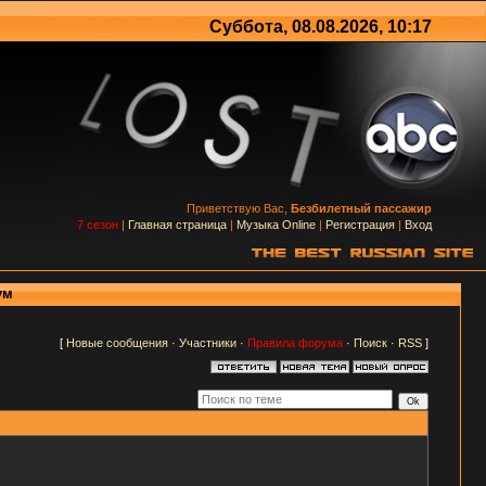
Суббота, 08.08.2026, 10:17
Приветствую Вас,
Безбилетный пассажир
7 сезон
|
Главная страница
|
Музыка Online
|
Регистрация
|
Вход
ум
[
Новые сообщения
·
Участники
·
Правила форума
·
Поиск
·
RSS
]