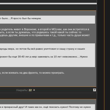
е было....Я просто был бы немцем.
 родитель живет в Воронеже, а второй в МОскве, как они встретятся в
быть, а если ты думаешь, что родишись такой какой ты сейчас то
будешь другим, внешне и по привычкам и т.д., только часть души может
народы мира, но потом бы всё-равно уничтожил и нашу страну и наших
рожил бы еще 30-40 лет,а мир завоевать за 10 лет невозможно....Нужно
, если воевать на два фронта, то можно проиграть.
+
Награды:
22
ек и прекрасный друг! И таких как он, ещё поискать нужно! Поэтому не нужно