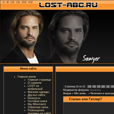
Меню сайта
Главное меню
Главная страница
О сериале
LOST на
Страница
10
из
12
«
1
2
…
8
9
мобильный
Модератор форума:
Rendering
Магазин одежды
Форум
»
Обо всём...
»
Политика и культур
Друзья сайта
Конкурсы
Сталин или Гитлер?
Гостевая книга
Мы ВКонтакте
Обратная связь
Размещение
рекламы на сайте