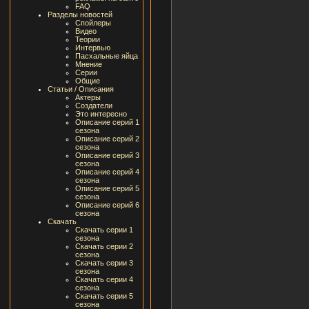
FAQ
Разделы новостей
Спойлеры
Видео
Теории
Интервью
Пасхальные яйца
Мнение
Серии
Общие
Статьи / Описания
Актеры
Создатели
Это интересно
Описание серий 1
сезона
Описание серий 2
сезона
Описание серий 3
сезона
Описание серий 4
сезона
Описание серий 5
сезона
Описание серий 6
сезона
Скачать
Скачать серии 1
сезона
Скачать серии 2
сезона
Скачать серии 3
сезона
Скачать серии 4
сезона
Скачать серии 5
сезона