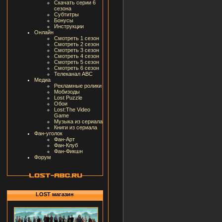
Скачать серии 6
сезона
Субтитры
Бонусы
Инструкции
Онлайн
Смотреть 1 сезон
Смотреть 2 сезон
Смотреть 3 сезон
Смотреть 4 сезон
Смотреть 5 сезон
Смотреть 6 сезон
Телеканал ABC
Медиа
Рекламные ролики
Мобизоды
Lost Puzzle
Обои
Lost:The Video
Game
Музыка из сериала
Книги из сериала
Фан-уголок
Фан-Арт
Фан-Клуб
Фан-Фикшн
Форум
LOST магазин