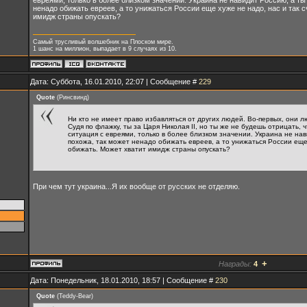
ненадо обижать евреев, а то унижаться России еще хуже не надо, нас и так 
имидж страны опускать?
Самый трусливый волшебник на Плоском мире.
1 шанс на миллион, выпадает в 9 случаях из 10.
Дата: Суббота, 16.01.2010, 22:07 | Сообщение #
229
Quote
(
Ринсвинд
)
Ни кто не имеет право избавляться от других людей. Во-первых, они л
Судя по флажку, ты за Царя Николая II, но ты же не будешь отрицать, 
ситуация с евреями, только в более близком значении. Украина не нав
похожа, так может ненадо обижать евреев, а то унижаться России еще 
обижать. Может хватит имидж страны опускать?
При чем тут украина...Я их вообще от русских не отделяю.
+
Награды:
4
Дата: Понедельник, 18.01.2010, 18:57 | Сообщение #
230
Quote
(
Teddy-Bear
)