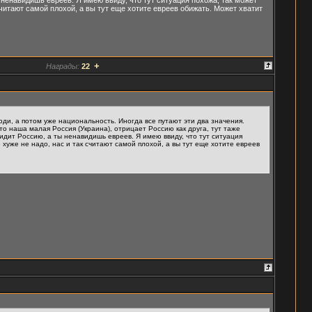
считают самой плохой, а вы тут еще хотите евреев обижать. Может хватит
+
Награды:
22
юди, а потом уже национальность. Иногда все путают эти два значения.
что наша малая Россия (Украина), отрицает Россию как друга, тут таже
идит Россию, а ты ненавидишь евреев. Я имею ввиду, что тут ситуация
хуже не надо, нас и так считают самой плохой, а вы тут еще хотите евреев