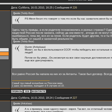
Дата: Суббота, 16.01.2010, 16:25 | Сообщение #
226
Quote
(
Teddy-Bear
)
PS:Меня бесит,что говорят о том,что если бы нас захватили,меня бы н
Здесь часть правды, а если родители познакомились в разных странах? Один
нацисткой России после захвата, сейчас да они вместе , атогда их не могут 
ошибаешься, гены же, все из-за генов. Если родитель будет другим, то и ты 
быть общим, от нашей и захватной реальности.
Quote
(
Teddy-Bear
)
Quote (AnkaIaaa)
Может, он бы и воспользовался СССР, чтобы победить все остальные 
людей
Потом он бы умер...Он,несмотря на все свои нацчные достижения,не п
еще все урегулировать.
Все равно Россия бы напала на них из-за Антанты. Таков был договор. Всегда
Самый трусливый волшебник на Плоском мире.
1 шанс на миллион, выпадает в 9 случаях из 10.
Дата: Суббота, 16.01.2010, 18:24 | Сообщение #
227
Quote
(
AnkaIaaa
)
А я, к примеру, знаю одного парня - еврея. Так вот, он отличный челов
всех ровнять под одну гребёнку.