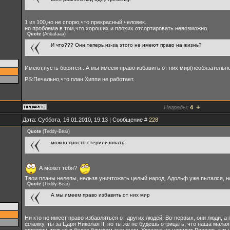
1 из 100,но не спорю,что прекрасный человек.
но проблема в том,что хороших и плохих отсортировать невозможно.
Quote
(
AnkaIaaa
)
И что??? Они теперь из-за этого не имеют право на жизнь?
Имеют,пусть борятся...А мы имеем право избавить от них мир(необязательно 
PS:Печально,что план Хиппи не работает.
+
Награды:
4
Дата: Суббота, 16.01.2010, 19:13 | Сообщение #
228
Quote
(
Teddy-Bear
)
можно просто стерилизовать
А может тебя?
Твои планы нелепы, нельзя уничтожать целый народ, Адольф уже пытался, н
Quote
(
Teddy-Bear
)
А мы имеем право избавить от них мир
Ни кто не имеет право избавляться от других людей. Во-первых, они люди, а
флажку, ты за Царя Николая II, но ты же не будешь отрицать, что наша малая
евреями, только в более близком значении. Украина не навидит Россию, а ты