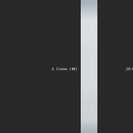
1
.
Сталин
[
43
]
[28.