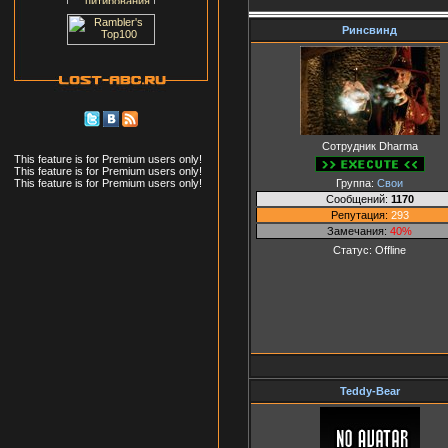
Ринсвинд
Сотрудник Dharma
This feature is for Premium users only!
This feature is for Premium users only!
Группа:
Свои
This feature is for Premium users only!
Сообщений:
1170
Репутация:
293
Замечания:
40%
Статус:
Offline
Teddy-Bear