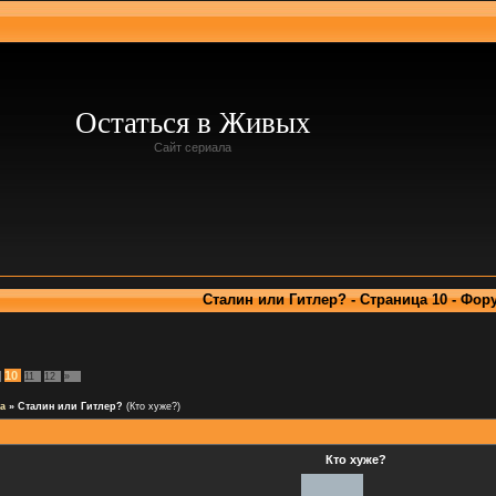
Остаться в Живых
Сайт сериала
Сталин или Гитлер? - Страница 10 - Фор
10
11
12
»
а
»
Сталин или Гитлер?
(Кто хуже?)
Кто хуже?