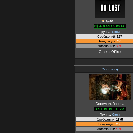
Царь
Группа:
Свои
Сообщений:
527
Репутация:
27
Замечания:
80%
Статус:
Offline
Ринсвинд
Сотрудник Dharma
Группа:
Свои
Сообщений:
1170
Репутация:
293
Замечания:
40%