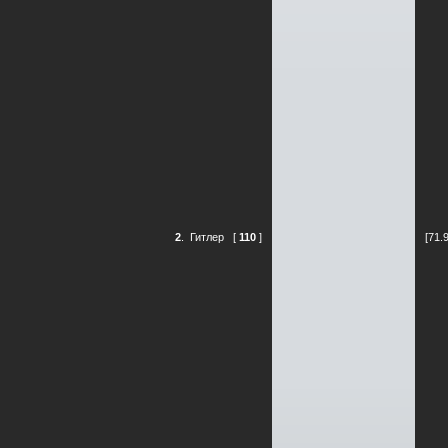
2
.
Гитлер
[
110
]
[71.