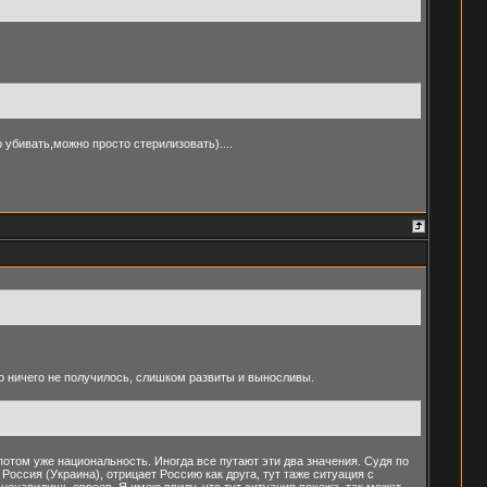
убивать,можно просто стерилизовать)....
о ничего не получилось, слишком развиты и выносливы.
 потом уже национальность. Иногда все путают эти два значения. Судя по
 Россия (Украина), отрицает Россию как друга, тут таже ситуация с
 ненавидишь евреев. Я имею ввиду, что тут ситуация похожа, так может