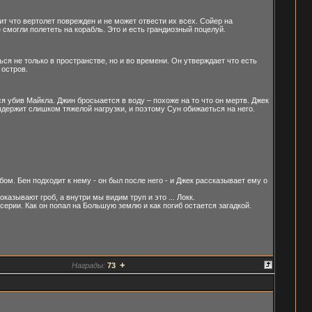
ит что вертолет поврежден и не может отвести их всех. Сойер на
 смогли полететь на корабль. Это и есть грандиозный поцелуй.
я не только в пространстве, но и во времени. Он утверждает что есть
 остров.
я убив Майкла. Джин бросыается в воду – похоже на то что он мертв. Джек
ыдержит слишком тяжелой нагрузки, и поэтому Сун обижаеться на него.
ом. Бен подходит к нему - он был после него - и Джек рассказывает ему о
казывают гроб, а внутри мы видим труп и это ... Локк.
ерии. Как он попал на Большую землю и как погиб остается загадкой.
+
Награды:
73