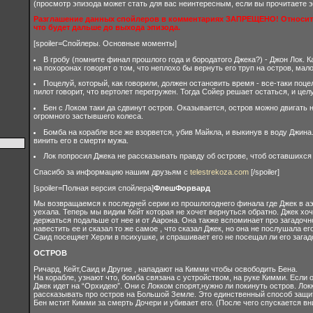
(просмотр эпизода может стать для вас неинтересным, если вы прочитаете э
Разглашение данных спойлеров в комментариях ЗАПРЕЩЕНО! Относитес
что будет дальше до выхода эпизода.
[spoiler=Спойлеры. Основные моменты]
В гробу (помните финал прошлого года и бородатого Джека?) - Джон Лок. 
на похоронах говорят о том, что неплохо бы вернуть его труп на остров, мало
Поцелуй, который, как говорили, должен остановить время - все-таки поце
пилот говорит, что вертолет перегружен. Тогда Сойер решает остаться, и цел
Бен с Локом таки да сдвинут остров. Оказывается, остров можно двигать 
огромного застывшего колеса.
Бомба на корабле все же взорвется, убив Майкла, и выкинув в воду Джина
винить его в смерти мужа.
Лок попросил Джека не рассказывать правду об острове, чтоб оставшихся 
Спасибо за информацию нашим друзьям с
telestrekoza.com
[/spoiler]
[spoiler=Полная версия спойлера]
ФлешФорвард
Мы возвращаемся к последней серии из прошлогоднего финала где Джек в аэр
уехала. Теперь мы видим Кейт которая не хочет вернуться обратно. Джек хоче
держаться подальше от нее и от Аарона. Она также вспоминает про загадочно
навестить ее и сказал то же самое , что сказал Джек, но она не послушала его 
Саид посещяет Херли в психушке, и спрашивает его не посещал ли его загадо
ОСТРОВ
Ричард, Кейт,Саид и Другие , нападают на Кимми чтобы освободить Бена.
На корабле, узнают что, бомба связана с устройством, на руке Кимми. Если 
Джек идет на “Орхидею”. Они с Локком спорят,нужно ли покинуть остров. Локк
рассказывать про остров на Большой Земле. Это единственный способ защит
Бен мстит Кимми за смерть Дочери и убивает его. (После чего спускается вн