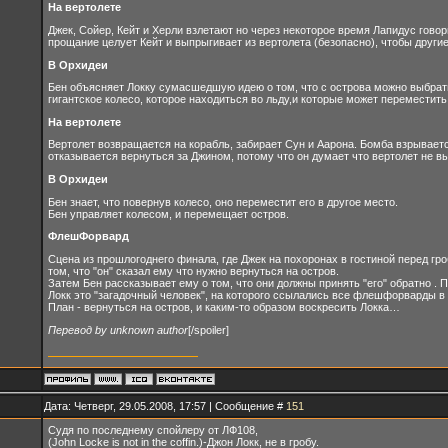
На вертолете
Джек, Сойер, Кейт и Херли взлетают но через некоторое время Лапидус говор
прощание целует Кейт и выпрыгивает из вертолета (безопасно), чтобы другие
В Орхидеи
Бен объясняет Локку сумасшедшую идею о том, что с острова можно выбратьс
гигантское колесо, которое находиться во льду,и которые может переместить
На вертолете
Вертолет возвращается на корабль, забирает Сун и Аарона. Бомба взрываетс
отказывается вернуться за Джином, потому что он думает что вертолет не в
В Орхидеи
Бен знает, что повернув колесо, оно переместит его в другое место.
Бен управляет колесом, и перемещает остров.
ФлешФорвард
Сцена из прошлогоднего финала, где Джек на похоронах в гостиной перед гроб
том, что "он" сказал ему что нужно вернуться на остров.
Затем Бен рассказывает ему о том, что они должны принять "его" обратно . По
Локк это "загадочный человек", на которого ссылались все флешфорварды в с
План - вернуться на остров, и каким-то образом воскресить Локка…
Перевод by unknown author
[/spoiler]
Дата: Четверг, 29.05.2008, 17:57 | Сообщение #
151
Судя по последнему спойлеру от ЛФ108,
(John Locke is not in the coffin.)-Джон Локк, не в гробу.