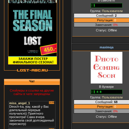
В самолёте
Группа:
Пользователи
Сообщений:
2
Репутация:
0
Замечания:
0%
Статус:
Offline
maximqa
Чат
В бункере
Спойлеры и ссылки на другие
сайты в чате запрещены
Группа:
Пользователи
Сообщений:
68
Репутация:
0
Замечания:
0%
Статус:
Offline