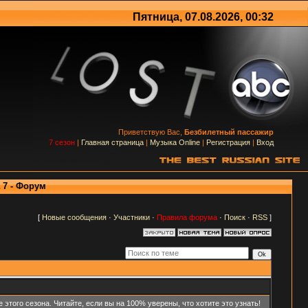
Пятница, 07.08.2026, 00:32
Приветствую Вас,
Безбилетный пассажир
7 сезон
|
Главная страница
|
Музыка Online
|
Регистрация
|
Вход
7 - Форум
[
Новые сообщения
·
Участники
·
Правила форума
·
Поиск
·
RSS
]
ого сезона. Читайте, если вы на 100% уверены, что хотите это узнать!