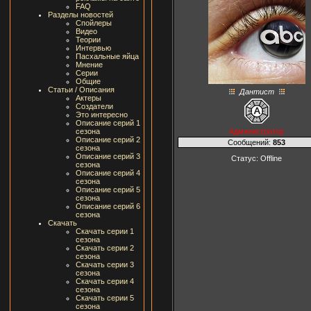
FAQ
Разделы новостей
Спойлеры
Видео
Теории
Интервью
Пасхальные яйца
Мнение
Серии
Общие
Статьи / Описания
Дантист
Актеры
Создатели
Это интересно
Описание серий 1
Администратор
сезона
Описание серий 2
Сообщений:
853
сезона
Описание серий 3
Статус:
Offline
сезона
Описание серий 4
сезона
Описание серий 5
сезона
Описание серий 6
сезона
Скачать
Скачать серии 1
сезона
Скачать серии 2
сезона
Скачать серии 3
сезона
Скачать серии 4
сезона
Скачать серии 5
сезона