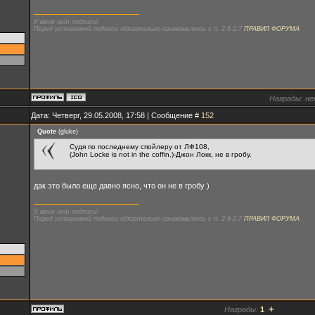
У меня нет подписи!
Перед установкой подписи обязательно ознакомьтесь с п. 2.6-2.7
ПРАВИЛ ФОРУМА
Награды:
не
Дата: Четверг, 29.05.2008, 17:58 | Сообщение #
152
Quote
(
gluke
)
Судя по последнему спойлеру от ЛФ108,
(John Locke is not in the coffin.)-Джон Локк, не в гробу.
дак это было еще давно ясно, что он не в гробу )
У меня нет подписи!
Перед установкой подписи обязательно ознакомьтесь с п. 2.6-2.7
ПРАВИЛ ФОРУМА
+
Награды:
1