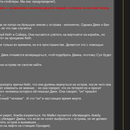
ти спойлеры. Мы вас предупредили!).
ь с уважением к мнению других людей, которые не желают знать,
Как он попал на большую землю с острова - непонятно. Однако Джек и Бен
 ли что там случится.
луй Кейт и Сойера. Они пытаются улететь на вертолете на корабль, но
ует на прощание Кейт.
не только во времени, но и в просторанстве. Делается это с помощью
. Джек откажется возвращаться, чтоб подобрать Джина, поэтому Сун будет
на острове не смогли найти
опорту кричал Кейт, что они должны вернуться на остров, после чего она
т изменить ее мнение, - но она говорит, что он потерял ее и просит
го человека которого ей показал Джек. Она говорит, "он" пришёл
...
чный "человек" . И что "он" в настоящее время мертв.
он умрет, бомба взорветься. Но Майкл пытается обезвредить бомбу.
 убеждает Джека, что если он хочет выбраться с острова, он не должен
ить остров и выживших ...
из на лифте на станцию Орхидея).