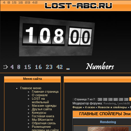
Меню сайта
Главное меню
Главная страница
О сериале
LOST на
7
Страница
7
из
7
«
1
2
…
5
6
мобильный
Модератор форума:
,
Rendering
Lenchik86
Магазин одежды
Форум
»
4 сезон
»
Новости и спойлеры
»
Друзья сайта
Конкурсы
ГЛАВНЫЕ СПОЙЛЕРЫ Эпизо
Гостевая книга
Мы ВКонтакте
Rendering
Обратная связь
Размещение
рекламы на сайте