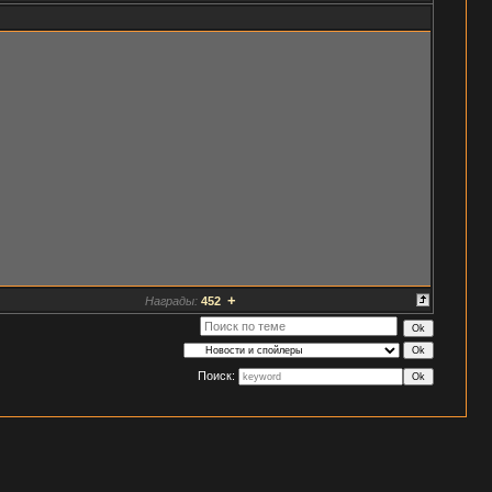
+
Награды:
452
Поиск: