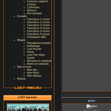
Скачать серии 6
сезона
Субтитры
Бонусы
Инструкции
Онлайн
Смотреть 1 сезон
Смотреть 2 сезон
Смотреть 3 сезон
Смотреть 4 сезон
Смотреть 5 сезон
Смотреть 6 сезон
Телеканал ABC
Медиа
Рекламные ролики
Мобизоды
Lost Puzzle
Обои
Lost:The Video
Game
Музыка из сериала
Книги из сериала
Фан-уголок
Фан-Арт
Фан-Клуб
Фан-Фикшн
Форум
LOST магазин
gluke