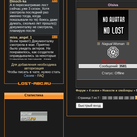
Olsiva
Nagual Woman
Администратор
Для добавления необходима
Сообщений:
3581
авторизация
Чтобы писать в чате, нужно стать
Статус:
Offline
Своим
-
FAQ
Форум
»
4 сезон
»
Новости и спойлеры
»
Статистика
7
Страница
7
из
7
«
1
2
…
5
6