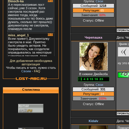
Группа:
Свои
Сообщений:
1218
Репутация:
65
Замечания:
60%
Статус:
Offline
Черепашка
Дата: Че
Quote
(
Для добавления необходима
ну это 
авторизация
Чтобы писать в чате, нужно стать
Своим
-
FAQ
В хижине Джейкоба
Группа:
Свои
Сообщений:
331
Статистика
Репутация:
14
Замечания:
100%
Статус:
Offline
Kidalv
Дата: Че
Помните