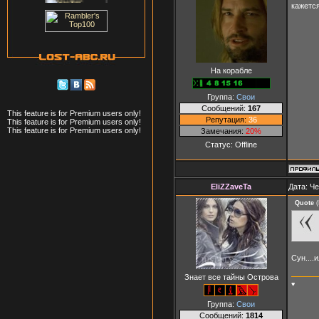
кажется
На корабле
Группа:
Свои
Сообщений:
167
This feature is for Premium users only!
Репутация:
36
This feature is for Premium users only!
This feature is for Premium users only!
Замечания:
20%
Статус:
Offline
EliZZaveTa
Дата: Че
Quote
(
Сун....
Знает все тайны Острова
♥
Группа:
Свои
Сообщений:
1814