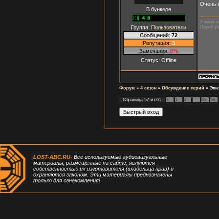
Очень 
В бункере
У меня н
Группа:
Пользователи
Перед ус
Сообщений:
72
Репутация:
3
Замечания:
0%
Статус:
Offline
Форум
»
4 сезон
»
Обсуждение серий
»
Эпи
Страница
57
из
61
«
1
2
…
55
56
LOST-ABC.RU
- Все используемые аудиовизуальные
материалы, размещенные на сайте, являются
собственностью их изготовителя (владельца прав) и
охраняются законом. Эти материалы предназначены
только для ознакомления!