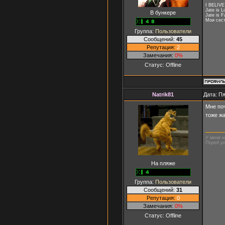
I BELIVE
Jate is L
В бункере
Jate is F
Мои сестр
Группа:
Пользователи
Сообщений:
45
Репутация:
2
Замечания:
0%
Статус:
Offline
Natrik81
Дата: Пя
Мне поч
тоже ж
У меня н
Перед ус
На пляже
Группа:
Пользователи
Сообщений:
31
Репутация:
0
Замечания:
0%
Статус:
Offline