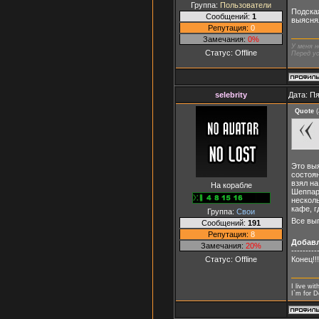
Группа:
Пользователи
Подскаж
Сообщений:
1
выясня
Репутация:
0
Замечания:
0%
У меня н
Статус:
Offline
Перед ус
selebrity
Дата: Пя
Quote
(
Это вы
состоян
взял на
На корабле
Шеппард
несколь
кафе, г
Группа:
Свои
Все выг
Сообщений:
191
Репутация:
8
Добав
Замечания:
20%
---------
Статус:
Offline
Конец!!!
I live wi
I`m for 