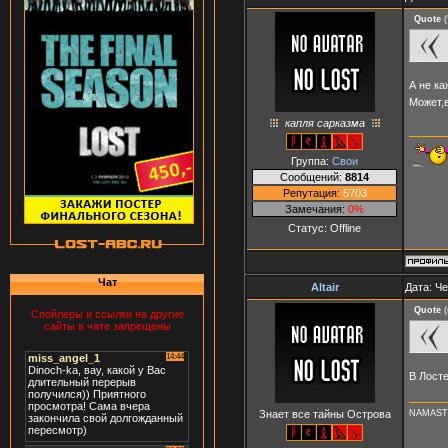
Quote
(
А не ка
Может,
капля сарказма
Группа:
Свои
Сообщений:
8814
Репутация:
5703
Замечания:
0%
Статус:
Offline
Чат
Altair
Дата: Че
Quote
(
Спойлеры и ссылки на другие
сайты в чате запрещены
В Лосте
Знает все тайны Острова
NAMAST