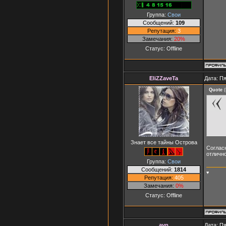
Группа:
Свои
Сообщений:
109
Репутация:
3
Замечания:
20%
Статус:
Offline
EliZZaveTa
Дата: Пя
Quote
(
Знает все тайны Острова
Согласн
отлично
Группа:
Свои
Сообщений:
1814
♥
Репутация:
405
Замечания:
0%
Статус:
Offline
avp
Дата: Пя