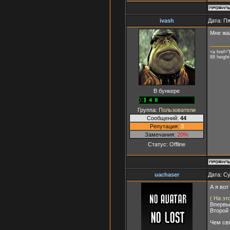
ivash
Дата: Пя
Мне жал
<a href="
88 heigh
В бункере
Группа:
Пользователи
Сообщений:
44
Репутация:
3
Замечания:
20%
Статус:
Offline
uachaser
Дата: Су
А я вот
( На эт
Впервы
Второй
Чем св