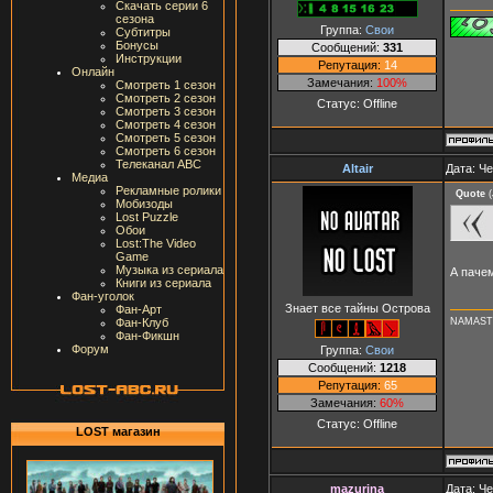
Скачать серии 6
сезона
Группа:
Свои
Субтитры
Бонусы
Сообщений:
331
Инструкции
Репутация:
14
Онлайн
Замечания:
100%
Смотреть 1 сезон
Смотреть 2 сезон
Статус:
Offline
Смотреть 3 сезон
Смотреть 4 сезон
Смотреть 5 сезон
Смотреть 6 сезон
Телеканал ABC
Altair
Дата: Че
Медиа
Рекламные ролики
Quote
(
Мобизоды
Lost Puzzle
Обои
Lost:The Video
Game
Музыка из сериала
А пачем
Книги из сериала
Фан-уголок
Знает все тайны Острова
Фан-Арт
NAMAST
Фан-Клуб
Фан-Фикшн
Форум
Группа:
Свои
Сообщений:
1218
Репутация:
65
Замечания:
60%
Статус:
Offline
LOST магазин
mazurina
Дата: Че