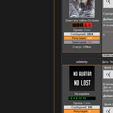
Сценари
Добав
Знает все тайны Острова
---------
И почем
Группа:
Свои
Сообщений:
1814
♥
Репутация:
405
Замечания:
0%
Статус:
Offline
selebrity
Дата: Че
Quote
(
В пятом
Док не 
родств
На корабле
Добав
---------
Группа:
Свои
Quote
(
Сообщений:
191
Репутация:
8