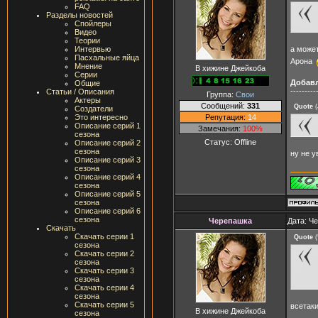
FAQ
Разделы новостей
Спойлеры
Видео
Теории
а может
Интервью
Пасхальные яйца
Арона
Мнение
В хижине Джейкоба
Серии
Добав
Общие
---------
Статьи / Описания
Группа:
Свои
Актеры
Сообщений:
331
Quote
(
Создатели
Репутация:
14
Это интересно
Описание серий 1
Замечания:
100%
сезона
Статус:
Offline
Описание серий 2
сезона
ну не 
Описание серий 3
сезона
Описание серий 4
сезона
Описание серий 5
сезона
Описание серий 6
сезона
Черепашка
Дата: Че
Скачать
Скачать серии 1
Quote
(
сезона
Скачать серии 2
сезона
Скачать серии 3
сезона
Скачать серии 4
сезона
Скачать серии 5
всетаки
В хижине Джейкоба
сезона