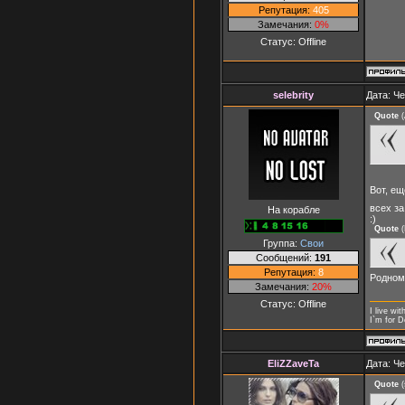
Репутация:
405
Замечания:
0%
Статус:
Offline
selebrity
Дата: Че
Quote
(
Вот, е
всех за
На корабле
:)
Quote
(
Группа:
Свои
Сообщений:
191
Репутация:
8
Родному
Замечания:
20%
Статус:
Offline
I live wi
I`m for 
EliZZaveTa
Дата: Че
Quote
(