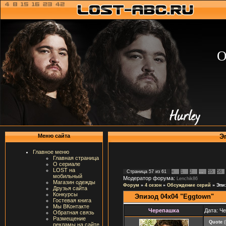
О
Э
Меню сайта
Главное меню
Главная страница
О сериале
LOST на
Страница
57
из
61
«
1
2
…
55
56
мобильный
Модератор форума:
Lenchik86
Магазин одежды
Форум
»
4 сезон
»
Обсуждение серий
»
Эпи
Друзья сайта
Конкурсы
Эпизод 04х04 "Eggtown"
Гостевая книга
Мы ВКонтакте
Черепашка
Дата: Че
Обратная связь
Размещение
Quote
(
рекламы на сайте