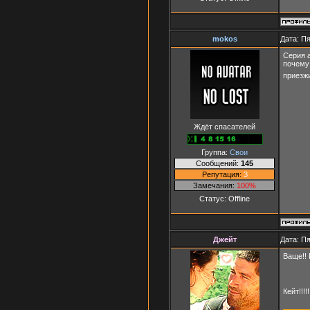
mokos
Дата: Пя
Серия а
почему 
приезжи
Ждёт спасателей
Группа:
Свои
Сообщений:
145
Репутация:
3
Замечания:
100%
Статус:
Offline
Джейт
Дата: Пя
Ваще!! 
Кейт!!!!