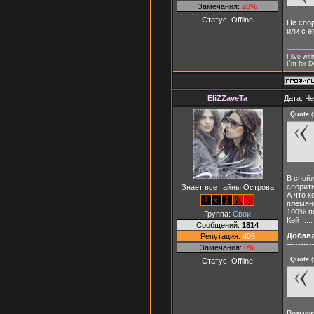
Замечания:
20%
Статус:
Offline
Не спор
или с е
I live wi
I`m for 
EliZZaveTa
Дата: Че
Quote
(
В спойл
спорить
Знает все тайны Острова
А что к
племяни
100% по
Группа:
Свои
Кейт.....
Сообщений:
1814
Добав
Репутация:
405
---------
Замечания:
0%
Quote
(
Статус:
Offline
Возможн