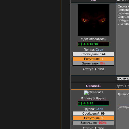
Серия 
напомин
развив
Ощущен
придума
станови
Ждёт спасателей
Группа:
Свои
Сообщений:
144
Репутация:
1
Замечания:
0%
Статус:
Offline
Oksana11
Дата: Пя
Да воо
В плену у Других
[url=http:
Группа:
Свои
Сообщений:
99
Репутация:
3
Замечания:
100%
Статус:
Offline