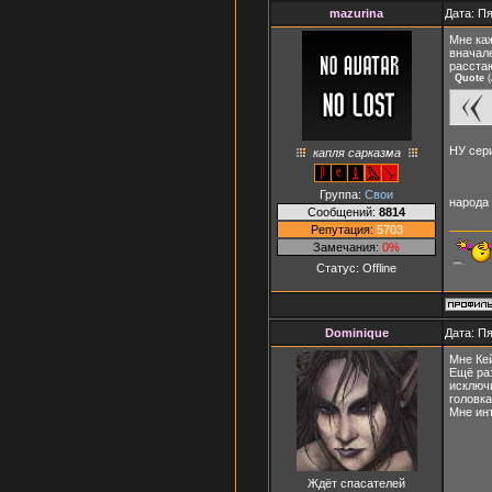
mazurina
Дата: Пя
Мне каж
вначале
расста
Quote
(
НУ сери
капля сарказма
Группа:
Свои
народа
Сообщений:
8814
Репутация:
5703
Замечания:
0%
Статус:
Offline
Dominique
Дата: Пя
Мне Ке
Ещё ра
исключи
головка
Мне инт
Ждёт спасателей