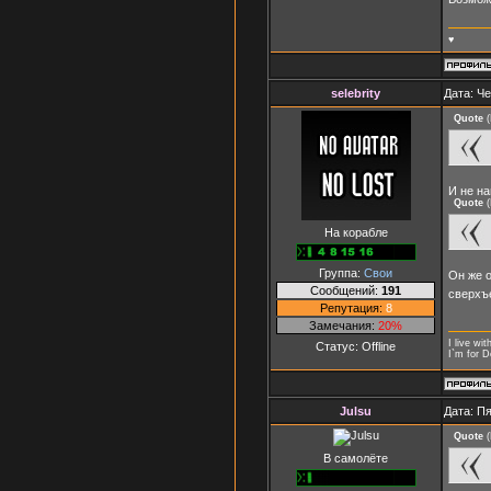
♥
selebrity
Дата: Че
Quote
(
И не н
Quote
(
На корабле
Группа:
Свои
Он же о
Сообщений:
191
сверхъ
Репутация:
8
Замечания:
20%
I live wi
Статус:
Offline
I`m for 
Julsu
Дата: Пя
Quote
(
В самолёте