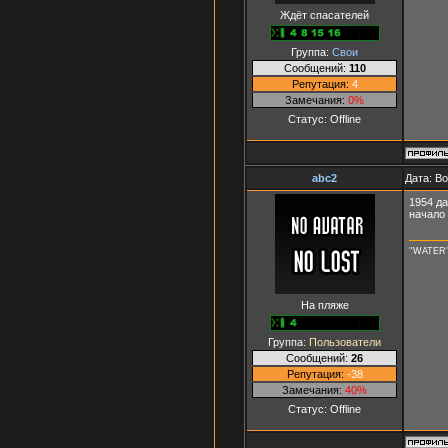
Ждёт спасателей
Группа:
Свои
Сообщений:
110
Репутация:
4
Замечания:
0%
Статус:
Offline
abc2
Дата: В
1954 да
начало 
''WATER'
На пляже
Группа:
Пользователи
Сообщений:
26
Репутация:
-38
Замечания:
40%
Статус:
Offline