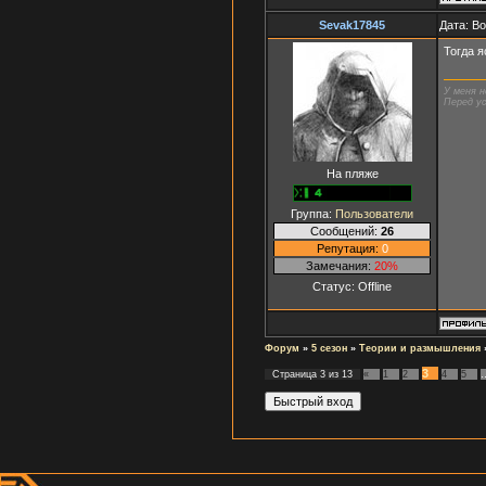
Sevak17845
Дата: Во
Тогда я
У меня н
Перед ус
На пляже
Группа:
Пользователи
Сообщений:
26
Репутация:
0
Замечания:
20%
Статус:
Offline
Форум
»
5 сезон
»
Теории и размышления
3
Страница
3
из
13
«
1
2
4
5