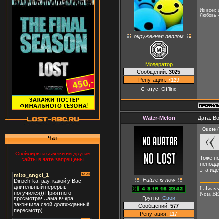
Из всех 
Любовь -
окруженная пеплом
Модератор
Сообщений:
3025
Репутация:
7129
Статус:
Offline
Water-Melon
Дата: В
Quote
(
Чат
Спойлеры и ссылки на другие
Тоже по
сайты в чате запрещены
неподде
эта иде
Future is now
I always
Nota BEN
Группа:
Свои
Сообщений:
577
Репутация:
117