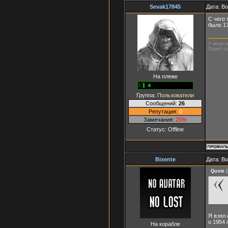
Sevak17845
Дата: Во
С чего 
было 17
У меня н
Перед ус
На пляже
Группа:
Пользователи
Сообщений:
26
Репутация:
0
Замечания:
20%
Статус:
Offline
Bixente
Дата: Во
Quote
(
Я взял 
о 1954 
На корабле