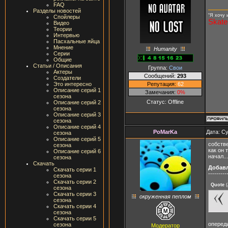
FAQ
Разделы новостей
“Я хочу 
Спойлеры
Skate
Видео
Теории
Интервью
Пасхальные яйца
Мнение
Humanity
Серии
Общие
Статьи / Описания
Группа:
Свои
Актеры
Сообщений:
293
Создатели
Репутация:
62
Это интересно
Описание серий 1
Замечания:
0%
сезона
Статус:
Offline
Описание серий 2
сезона
Описание серий 3
сезона
Описание серий 4
PoMarKa
Дата: Су
сезона
Описание серий 5
собств
сезона
как он 
Описание серий 6
начал..
сезона
Скачать
Добав
Скачать серии 1
---------
сезона
Скачать серии 2
Quote
(
сезона
Скачать серии 3
окруженная пеплом
сезона
Скачать серии 4
сезона
Скачать серии 5
опереди
сезона
Модератор