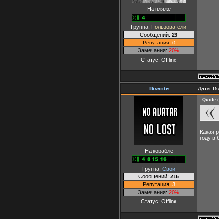
На пляже
Группа:
Пользователи
Сообщений:
26
Репутация:
0
Замечания:
20%
Статус:
Offline
Bixente
Дата: Во
Quote
(
Какая р
году в
На корабле
Группа:
Свои
Сообщений:
216
Репутация:
3
Замечания:
20%
Статус:
Offline