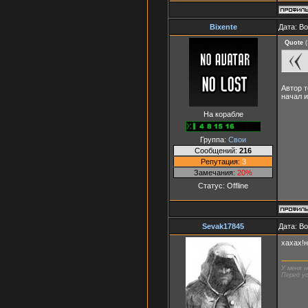
Bixente
Дата: Во
Quote
(
Автор 
начал и
На корабле
Группа:
Свои
Сообщений:
216
Репутация:
3
Замечания:
20%
Статус:
Offline
Sevak17845
Дата: Во
хахах!н
У меня н
Перед ус