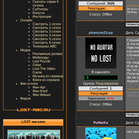
Скачать серии 6
Сообщений:
3025
сезона
Репутация:
7129
Субтитры
Из всех 
Любовь -
Бонусы
Статус:
Offline
Инструкции
Онлайн
Смотреть 1 сезон
Смотреть 2 сезон
Смотреть 3 сезон
phantom23-pp
Дата: Су
Смотреть 4 сезон
Смотреть 5 сезон
Слушай
Смотреть 6 сезон
А что е
Телеканал ABC
Нам по
Медиа
случило
Рекламные ролики
случил
Мобизоды
------
Lost Puzzle
Ну тогд
Обои
И если 
Lost:The Video
бы тот 
В самолёте
Game
Получае
Музыка из сериала
бы он у
Книги из сериала
Ахрене
Группа:
Пользователи
Фан-уголок
Фан-Арт
Сообщений:
1
Фан-Клуб
У меня н
Репутация:
0
Фан-Фикшн
Перед ус
Замечания:
60%
Форум
Статус:
Offline
LOST магазин
PoMarKa
Дата: Су
чет ни