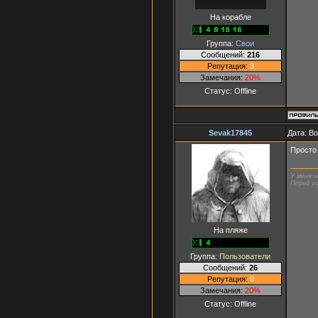
На корабле
Группа:
Свои
Сообщений:
216
Репутация:
3
Замечания:
20%
Статус:
Offline
Sevak17845
Дата: Во
Просто 
У меня н
Перед ус
На пляже
Группа:
Пользователи
Сообщений:
26
Репутация:
0
Замечания:
20%
Статус:
Offline