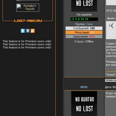
ЭТО НЕ 
На корабле
Quote
(
Группа:
Свои
Сообщений:
190
Репутация:
13
Замечания:
20%
This feature is for Premium users only!
Статус:
Offline
Сёдня п
This feature is for Premium users only!
раньше 
This feature is for Premium users only!
на Локк
Так что
уничто
Ричард 
вот мыс
"Каждый 
NV31
Дата: В
Я вот н
прикрыт