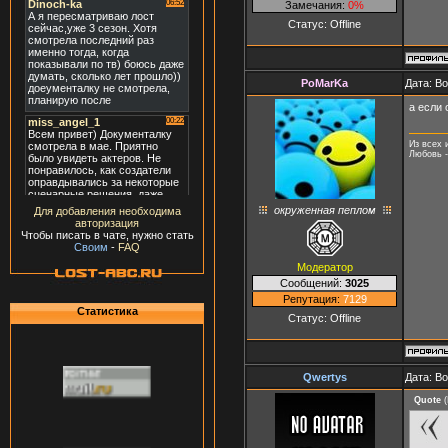
Замечания:
0%
Статус:
Offline
PoMarKa
Дата: В
а если 
Из всех 
Любовь -
окруженная пеплом
Для добавления необходима
авторизация
Чтобы писать в чате, нужно стать
Своим
-
FAQ
Модератор
Сообщений:
3025
Репутация:
7129
Статистика
Статус:
Offline
Qwertys
Дата: В
Quote
(