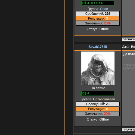
Группа:
Свои
Сообщений:
216
Репутация:
3
Замечания:
20%
Статус:
Offline
Sevak17845
Дата: Во
Да пото
У меня н
Перед ус
На пляже
Группа:
Пользователи
Сообщений:
26
Репутация:
0
Замечания:
20%
Статус:
Offline