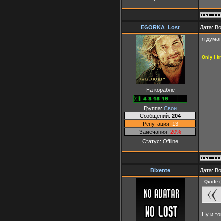
EGORKA_Lost
Дата: Во
я дума
Only I k
На корабле
Группа:
Свои
Сообщений:
204
Репутация:
13
Замечания:
20%
Статус:
Offline
Bixente
Дата: Во
Quote
(
Ну и то