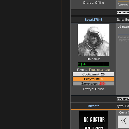
Статус:
Offline
Админист
Sevak17845
Дата: В
сё равн
У меня н
Перед ус
На пляже
Группа:
Пользователи
Сообщений:
26
Репутация:
0
Замечания:
20%
Статус:
Offline
Bixente
Дата: Во
Quote
(