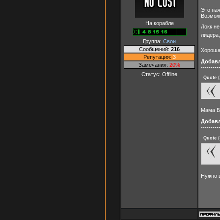
Это нач
Возможн
На корабле
Локк не
лидера
Группа:
Свои
Сообщений:
216
Хороша
Репутация:
3
Добав
Замечания:
20%
---------
Статус:
Offline
Quote
(
Мама Бе
Добав
---------
Quote
(
Нужно в