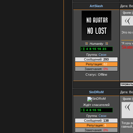
ArtSlash
Дата: В
Quote
(
Это по 
Humanity
“Я хочу 
Skate
Группа:
Свои
Сообщений:
293
Репутация:
62
Замечания:
0%
Статус:
Offline
SinDRoM
Дата: В
Quote
(
Ждёт спасателей
Группа:
Свои
Сообщений:
138
Тогда в
Репутация:
5
гавный,
Замечания:
0%