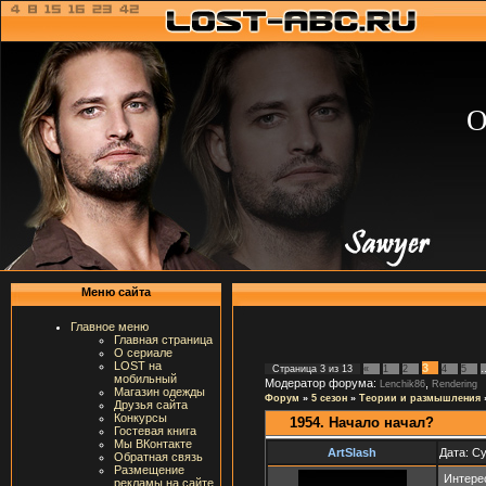
О
Меню сайта
Главное меню
Главная страница
О сериале
LOST на
3
Страница
3
из
13
«
1
2
4
5
мобильный
Модератор форума:
,
Lenchik86
Rendering
Магазин одежды
Форум
»
5 сезон
»
Теории и размышления
Друзья сайта
Конкурсы
1954. Начало начал?
Гостевая книга
Мы ВКонтакте
ArtSlash
Дата: Су
Обратная связь
Размещение
Интерес
рекламы на сайте