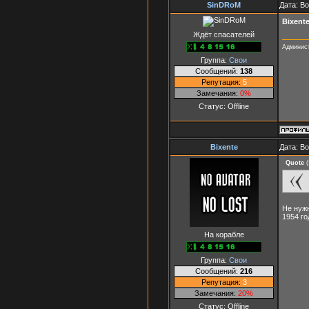
SinDRoM
Дата: Во
Bixent
Ждёт спасателей
Админист
Группа:
Свои
Сообщений:
138
Репутация:
5
Замечания:
0%
Статус:
Offline
Bixente
Дата: Во
Quote
(
Не нуж
1954 го
На корабле
Группа:
Свои
Сообщений:
216
Репутация:
3
Замечания:
20%
Статус:
Offline