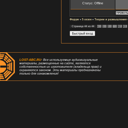
Статус:
Offline
Форум
»
5 сезон
»
Теории и размышления
Страница
44
из
44
«
1
2
…
42
43
LOST-ABC.RU
- Все используемые аудиовизуальные
материалы, размещенные на сайте, являются
собственностью их изготовителя (владельца прав) и
охраняются законом. Эти материалы предназначены
только для ознакомления!