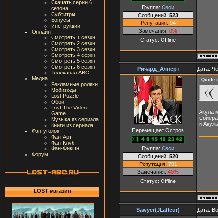
Скачать серии 6
Группа:
Свои
сезона
Субтитры
Сообщений:
523
Бонусы
Репутация:
94
Инструкции
Замечания:
0%
Онлайн
Смотреть 1 сезон
Статус:
Offline
Смотреть 2 сезон
Смотреть 3 сезон
Смотреть 4 сезон
Смотреть 5 сезон
Смотреть 6 сезон
Ричард_Алперт
Дата: Че
Телеканал ABC
Медиа
Quote
(
Рекламные ролики
Мобизоды
Lost Puzzle
Обои
Lost:The Video
Акула м
Game
Сойера
Музыка из сериала
и Акул
Книги из сериала
Перемещает Остров
Фан-уголок
Фан-Арт
Фан-Клуб
Группа:
Свои
Фан-Фикшн
Форум
Сообщений:
520
Репутация:
791
Замечания:
40%
Статус:
Offline
LOST магазин
Sawyer(JLafleur)
Дата: Во