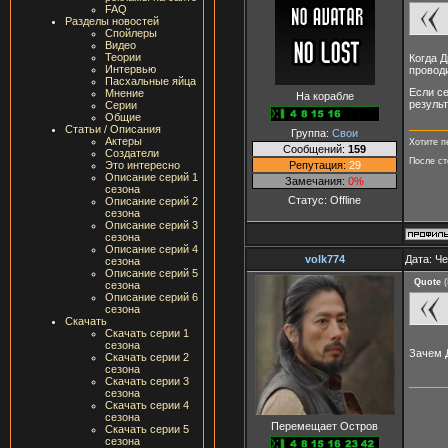
FAQ
Разделы новостей
Спойлеры
Видео
Теории
Когда 
Интервью
проводи
Пасхальные яйца
Если се
Мнение
На корабле
резуль
Серии
Общие
Статьи / Описания
Группа:
Свои
Актеры
Хотите п
Сообщений:
159
Создатели
После ст
Репутация:
29
Это интересно
Описание серий 1
Замечания:
0%
сезона
Статус:
Offline
Описание серий 2
сезона
Описание серий 3
сезона
Описание серий 4
volk774
Дата: Че
сезона
Описание серий 5
Quote
(
сезона
Описание серий 6
сезона
Скачать
Скачать серии 1
сезона
Зачем 
Скачать серии 2
сезона
Скачать серии 3
сезона
Скачать серии 4
сезона
Перемещает Остров
Скачать серии 5
сезона