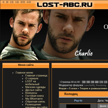
О
Меню сайта
Главное меню
Главная страница
О сериале
LOST на
Страница
44
из
44
«
1
2
…
42
43
мобильный
Модератор форума:
,
Lenchik86
Rendering
Магазин одежды
Форум
»
5 сезон
»
Теории и размышления
Друзья сайта
Конкурсы
Колодец
Гостевая книга
Мы ВКонтакте
Psy-hi
Дата: Че
Обратная связь
Размещение
Quote
(
рекламы на сайте