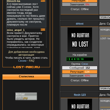
Репутация:
0
Замечания:
0%
Статус:
Offline
drlost
Дата: Су
колоде
LOST- fo
Для добавления необходима
На корабле
авторизация
Чтобы писать в чате, нужно стать
Своим
-
FAQ
Группа:
Свои
Сообщений:
152
Репутация:
124
Замечания:
40%
Статистика
Статус:
Offline
flesh-123
Дата: П
колодец
так я пр