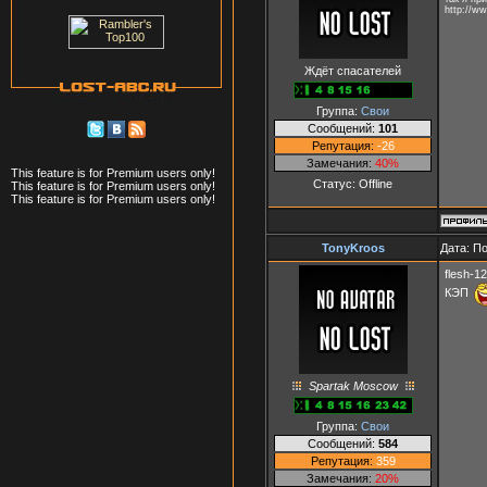
http://w
Ждёт спасателей
Группа:
Свои
Сообщений:
101
Репутация:
-26
Замечания:
40%
This feature is for Premium users only!
Статус:
Offline
This feature is for Premium users only!
This feature is for Premium users only!
TonyKroos
Дата: П
flesh-1
КЭП
Spartak Moscow
Группа:
Свои
Сообщений:
584
Репутация:
359
Замечания:
20%