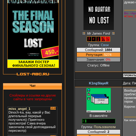
думаю 
Bro -=Арт
♥Claire_
Mr James Ford
Группа:
Свои
Сообщений:
1884
Репутация:
5274
Замечания:
0%
Статус:
Offline
K1ngSlayeR
Дата: Пя
Чат
Вообще
приблиз
Спойлеры и ссылки на другие
промеж
сайты в чате запрещены
герои.
Короче:
В самолёте
Как можн
Группа:
Пользователи
Сообщений:
2