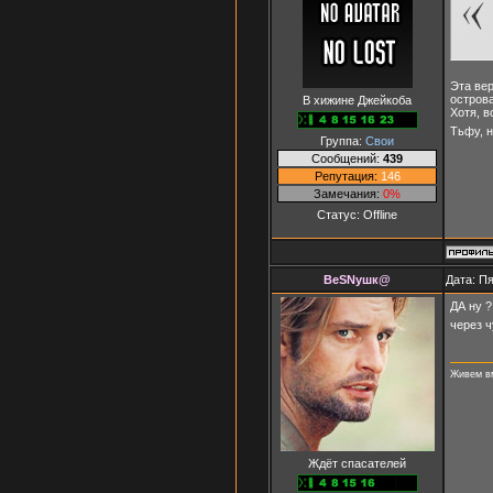
Эта вер
острова
В хижине Джейкоба
Хотя, в
Тьфу, 
Группа:
Свои
Сообщений:
439
Репутация:
146
Замечания:
0%
Статус:
Offline
ВеSNушк@
Дата: Пя
ДА ну ?
через ч
Живем вм
Ждёт спасателей