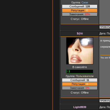
Группа:
Свои
Сообщений:
128
Репутация:
11
Замечания:
20%
Статус:
Offline
$@ti
Дата: П
в прин
сериале
You are l
В самолёте
Группа:
Пользователи
Сообщений:
11
Репутация:
0
Замечания:
0%
Статус:
Offline
Light8939
Дата: П