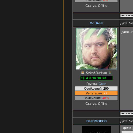
Статус:
Offline
Mc_Rom
Дата: Че
даже н
Suliet&Darlotte
Группа:
Свои
Сообщений:
290
Репутация:
77
Замечания:
40%
Статус:
Offline
DeaDMOPO3
Дата: Че
Quote
(