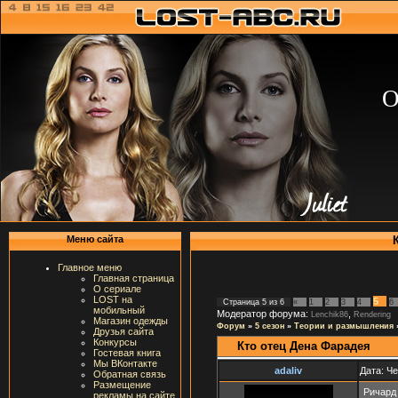
О
Меню сайта
Главное меню
Главная страница
О сериале
LOST на
5
Страница
5
из
6
«
1
2
3
4
6
мобильный
Модератор форума:
,
Lenchik86
Rendering
Магазин одежды
Форум
»
5 сезон
»
Теории и размышления
Друзья сайта
Конкурсы
Кто отец Дена Фарадея
Гостевая книга
Мы ВКонтакте
adaliv
Дата: Че
Обратная связь
Размещение
Ричард 
рекламы на сайте