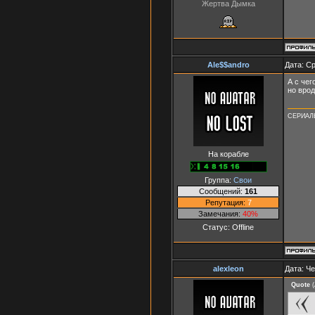
Жертва Дымка
Ale$$andro
Дата: Ср
А с чег
но врод
СЕРИАЛ
На корабле
Группа:
Свои
Сообщений:
161
Репутация:
7
Замечания:
40%
Статус:
Offline
alexleon
Дата: Че
Quote
(