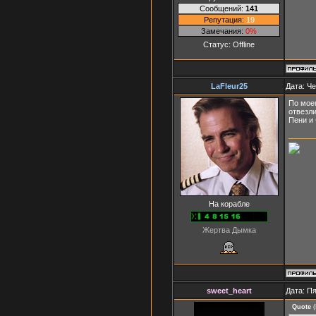
Сообщений:
141
Репутация:
19
Замечания:
0%
Статус:
Offline
LaFleur25
Дата: Че
По моем
отвезли
Пени и
На корабле
Жертва Дымка
sweet_heart
Дата: Пя
Quote
(