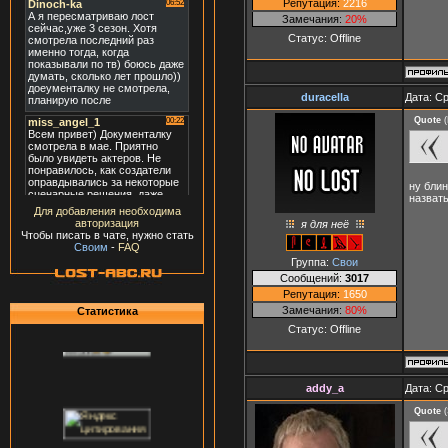
Репутация:
2216
Замечания:
20%
Статус:
Offline
duracella
Дата: Ср
Quote
(
ну блин
назвать 
Для добавления необходима
авторизация
я для неё
Чтобы писать в чате, нужно стать
Своим
-
FAQ
Группа:
Свои
Сообщений:
3017
Репутация:
1650
Замечания:
80%
Статистика
Статус:
Offline
addy_a
Дата: Ср
Quote
(