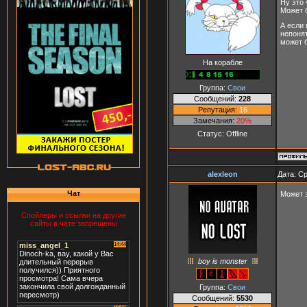
Ну это 
Может б
А если 
непонят
может б
На корабле
Группа:
Свои
Сообщений:
228
Репутация:
16
Замечания:
20%
Статус:
Offline
alexleon
Дата: Ср
Чат
Может э
Спойлеры и ссылки на другие
сайты в чате запрещены
boy is monster
Группа:
Свои
Сообщений:
5530