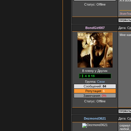
А я во
Статус:
Offline
SkateTe
BondGirl007
Дата: Ср
Мне каж
В плену у Других
Группа:
Свои
Сообщений:
84
Репутация:
6
Замечания:
0%
Статус:
Offline
Dezmond3621
Дата: Ср
сериал 
любой, 