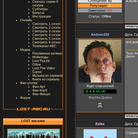
Сообщений:
51
А если 
Скачать серии 6
сезона
Репутация:
3
Субтитры
Замечания:
0%
Бонусы
Статус:
Offline
Инструкции
Онлайн
Смотреть 1 сезон
Смотреть 2 сезон
Смотреть 3 сезон
Andrew316
Дата: Ср
Смотреть 4 сезон
Смотреть 5 сезон
всё ров
Смотреть 6 сезон
Телеканал ABC
Медиа
Рекламные ролики
"Быть бо
Диоген
Мобизоды
Lost Puzzle
Обои
Lost:The Video
Game
Музыка из сериала
Книги из сериала
Фан-уголок
Ждёт спасателей
Фан-Арт
Фан-Клуб
Фан-Фикшн
Жертва Дымка
Форум
LOST магазин
Eulka
Дата: Ср
Странн