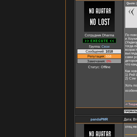
Quote
(
По пово
Сотрудник Dharma
и Хоуки
(Уидмор
тогда е
Группа:
Свои
возраст
Сообщений:
1018
выгляди
Репутация:
558
сами ро
деторож
Замечания:
0%
что кан
Статус:
Offline
Как но
1) Рей
2) Сэм
Хоть по
особенн
-= Теор
pandaPMR
Дата: Вт
отец я