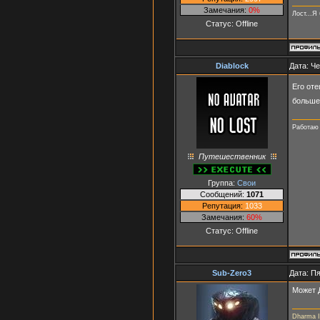
Замечания:
0%
Лост...Я
Статус:
Offline
Diablock
Дата: Че
Его от
больше 
Работаю 
Путешественник
Группа:
Свои
Сообщений:
1071
Репутация:
1033
Замечания:
60%
Статус:
Offline
Sub-Zero3
Дата: Пя
Может 
Dharma In