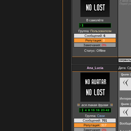
У меня н
Перед ус
В самолёте
Группа:
Пользователи
Сообщений:
6
Репутация:
0
Замечания:
0%
Статус:
Offline
Ana_Lucia
Дата: Ср
Quote
(
Интере
Quote
(
вся такая другая
Группа:
Свои
Сообщений:
701
Вообще 
Репутация:
317
Замечания:
0%