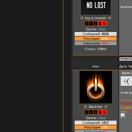
Конечно
boy is monster
Группа:
Свои
Сообщений:
5530
Репутация:
2216
Замечания:
20%
Статус:
Offline
sher
Дата: Че
Quote
(
гн же е
BlackSta
BlackStar
Case
Клер
-
I L
Группа:
Свои
Сообщений:
1417
Репутация:
278
Замечания:
0%