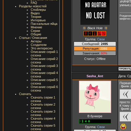
зНАЧИТ
FAQ
умные,
Разделы новостей
Спойлеры
Видео
Рождени
Теории
мифическ
Интервью
Пасхальные яйца
Мнение
Black Hole
Серии
Общие
Статьи / Описания
Группа:
Свои
Актеры
Сообщений:
2495
Создатели
Это интересно
Репутация:
2066
Описание серий 1
Замечания:
60%
сезона
Статус:
Offline
Описание серий 2
сезона
Описание серий 3
сезона
Описание серий 4
Sasha_Ant
Дата: Ср
сезона
Описание серий 5
Первая
сезона
Quote
(
Описание серий 6
сезона
Скачать
Скачать серии 1
сезона
просто 
Скачать серии 2
К тому 
сезона
Quote
(
Скачать серии 3
сезона
В бункере
Скачать серии 4
сезона
Скачать серии 5
Группа:
Свои
сезона