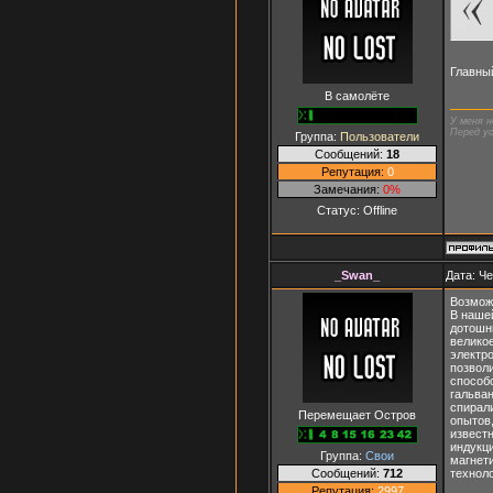
Главны
В самолёте
У меня н
Перед ус
Группа:
Пользователи
Сообщений:
18
Репутация:
0
Замечания:
0%
Статус:
Offline
_Swan_
Дата: Че
Возмож
В наше
дотошн
велико
электр
позвол
способ
гальван
спирал
Перемещает Остров
опытов,
известн
индукц
Группа:
Свои
магнет
Сообщений:
712
техноло
Репутация:
2997