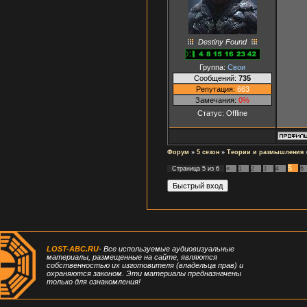
Destiny Found
Группа:
Свои
Сообщений:
735
Репутация:
663
Замечания:
0%
Статус:
Offline
Форум
»
5 сезон
»
Теории и размышления
5
Страница
5
из
6
«
1
2
3
4
6
LOST-ABC.RU
- Все используемые аудиовизуальные
материалы, размещенные на сайте, являются
собственностью их изготовителя (владельца прав) и
охраняются законом. Эти материалы предназначены
только для ознакомления!