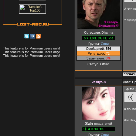
А это н
У сценар
Сотрудник Dharma
Группа:
Свои
This feature is for Premium users only!
Сообщений:
856
This feature is for Premium users only!
Репутация:
72
This feature is for Premium users only!
Замечания:
0%
Статус:
Offline
vasilya-8
Дата: Ср
Quote
(
а по-м
Лок: Каж
Ждёт спасателей
Группа:
Свои