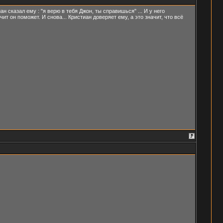
 сказал ему : "я верю в тебя Джон, ты справишься" ... И у него
т он поможет. И снова... Кристиан доверяет ему, а это значит, что всё