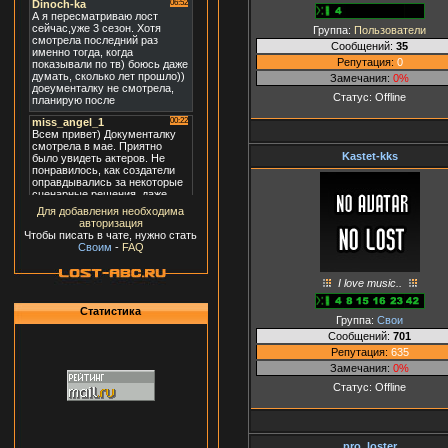
Группа:
Пользователи
Сообщений:
35
Репутация:
0
Замечания:
0%
Статус:
Offline
Kastet-kks
Для добавления необходима
авторизация
Чтобы писать в чате, нужно стать
Своим
-
FAQ
I love music..
Статистика
Группа:
Свои
Сообщений:
701
Репутация:
635
Замечания:
0%
Статус:
Offline
pro_loster