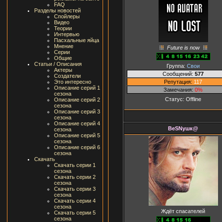
FAQ
Разделы новостей
Спойлеры
Видео
Теории
Интервью
Пасхальные яйца
Мнение
Future is now
Серии
Общие
Статьи / Описания
Группа:
Свои
Актеры
Сообщений:
577
Создатели
Репутация:
117
Это интересно
Описание серий 1
Замечания:
0%
сезона
Статус:
Offline
Описание серий 2
сезона
Описание серий 3
сезона
Описание серий 4
ВеSNушк@
сезона
Описание серий 5
сезона
Описание серий 6
сезона
Скачать
Скачать серии 1
сезона
Скачать серии 2
сезона
Скачать серии 3
сезона
Скачать серии 4
сезона
Ждёт спасателей
Скачать серии 5
сезона