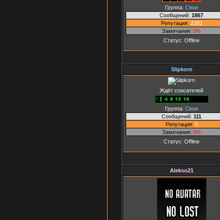
Группа:
Свои
Сообщений:
1867
Репутация:
2282
Замечания:
0%
Статус:
Offline
Slipkorn
Ждёт спасателей
Группа:
Свои
Сообщений:
111
Репутация:
5
Замечания:
0%
Статус:
Offline
Alekso21