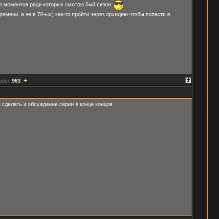
 из моментов ради которых смотрю 5ый сезон
ремени, а не в 70-ых) как-то пройти через орхидею чтобы попасть в
+
ады:
963
 сделать и обсуждение серии в конце концов