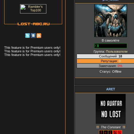
В самолёте
This feature is for Premium users only!
This feature is for Premium users only!
Группа:
Пользователи
This feature is for Premium users only!
Сообщений:
18
Репутация:
0
Замечания:
0%
Статус:
Offline
ARET
The Constant