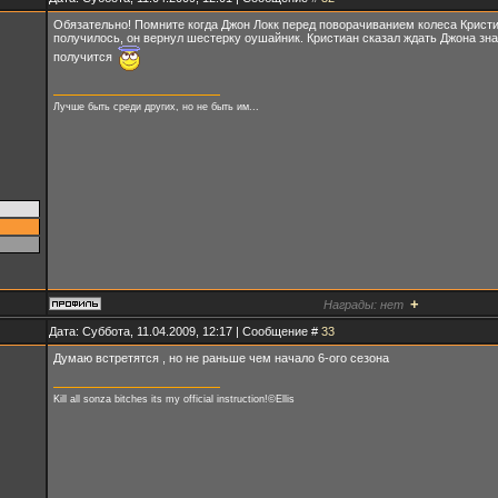
Обязательно! Помните когда Джон Локк перед поворачиванием колеса Кристиан
получилось, он вернул шестерку оушайник. Кристиан сказал ждать Джона значи
получится
Лучше быть среди других, но не быть им...
+
Награды:
нет
Дата: Суббота, 11.04.2009, 12:17 | Сообщение #
33
Думаю встретятся , но не раньше чем начало 6-ого сезона
Kill all sonza bitches its my official instruction!©Ellis