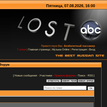
Пятница, 07.08.2026, 16:00
Приветствую Вас,
Безбилетный пассажир
7 сезон
|
Главная страница
|
Музыка Online
|
Регистрация
|
Вход
 Форум
[
Новые сообщения
·
Участники
·
Правила форума
·
Поиск
·
RSS
]