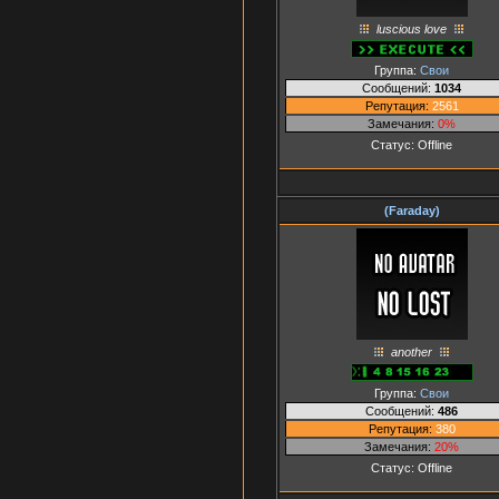
luscious love
Группа:
Свои
Сообщений:
1034
Репутация:
2561
Замечания:
0%
Статус:
Offline
(Faraday)
another
Группа:
Свои
Сообщений:
486
Репутация:
380
Замечания:
20%
Статус:
Offline