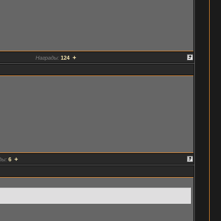
+
Награды:
124
+
ды:
6