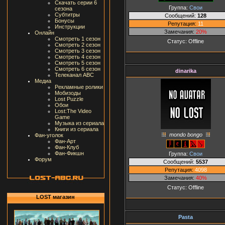
Скачать серии 6
Группа:
Свои
сезона
Субтитры
Сообщений:
128
Бонусы
Репутация:
11
Инструкции
Замечания:
20%
Онлайн
Смотреть 1 сезон
Статус:
Offline
Смотреть 2 сезон
Смотреть 3 сезон
Смотреть 4 сезон
Смотреть 5 сезон
Смотреть 6 сезон
dinarika
Телеканал ABC
Медиа
Рекламные ролики
Мобизоды
Lost Puzzle
Обои
Lost:The Video
Game
Музыка из сериала
Книги из сериала
mondo bongo
Фан-уголок
Фан-Арт
Фан-Клуб
Фан-Фикшн
Группа:
Свои
Форум
Сообщений:
5537
Репутация:
4098
Замечания:
40%
Статус:
Offline
LOST магазин
Pasta