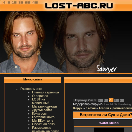
Меню сайта
Главное меню
Главная страница
О сериале
LOST на
2
Страница
2
из
3
«
1
3
»
мобильный
Модератор форума:
,
Lenchik86
Rendering
Магазин одежды
Форум
»
5 сезон
»
Теории и размышления
Друзья сайта
Конкурсы
Встретятся ли Сун и Джин
Гостевая книга
Мы ВКонтакте
Water-Melon
Обратная связь
Размещение
рекламы на сайте