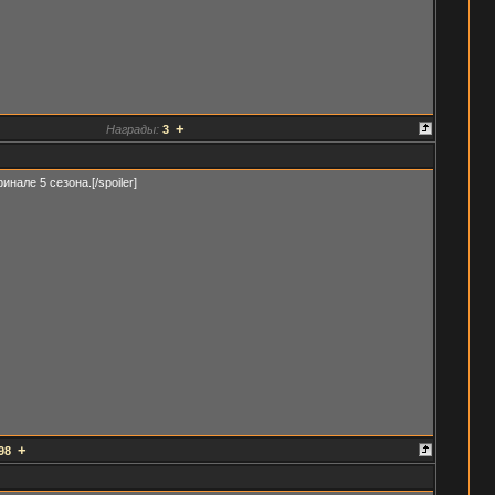
+
Награды:
3
инале 5 сезона.[/spoiler]
+
98