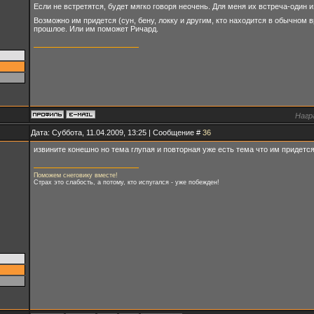
Если не встретятся, будет мягко говоря неочень. Для меня их встреча-один
Возможно им придется (сун, бену, локку и другим, кто находится в обычном в
прошлое. Или им поможет Ричард.
Нагр
Дата: Суббота, 11.04.2009, 13:25 | Сообщение #
36
извините конешно но тема глупая и повторная уже есть тема что им придется
Поможем снеговику вместе!
Страх это слабость, а потому, кто испугался - уже побежден!