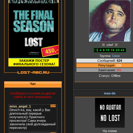
chef
Группа:
Свои
Сообщений:
624
Репутация:
336
Замечания:
0%
Статус:
Offline
Чат
max-de
Спойлеры и ссылки на другие
сайты в чате запрещены
На пляже