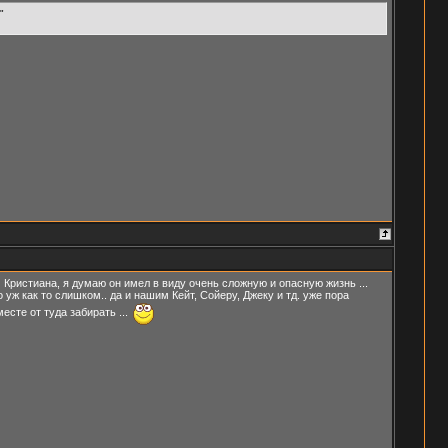
"
ам Кристиана, я думаю он имел в виду очень сложную и опасную жизнь ...
о уж как то слишком.. да и нашим Кейт, Сойеру, Джеку и тд. уже пора
есте от туда забирать ...