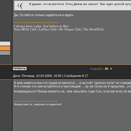
Я думаю, что встретятся. Отец Джека же сказал:" Вас ждет долгий путь
Да. Остаётся только надеяться и ждать.
I always have a plan. Just believe in Ben.
Nota BENe Club | LaFleur Club | Mr. Proper Club | The HostISLEs
+
Награды:
45
Дата: Пятница, 10.04.2009, 16:50 | Сообщение #
27
А мне кажется они сто пудов встретятся ... а на счёт "долгого пути" по слов
И я считаю что они встретятся в настоящем ... ну уж точно не в прошлом...эт
возвращаться! Проще вернуть их, чем засылать туда Сун, а потом всех их вм
Живем вместе, умераем по-одиночке!