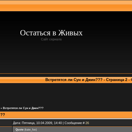
Остаться в Живых
Сайт сериала
Встретятся ли Сун и Джин??? - Страница 2 -
»
Встретятся ли Сун и Джин???
???
Дата: Пятница, 10.04.2009, 14:40 | Сообщение #
26
Quote
(
kate_fox
)