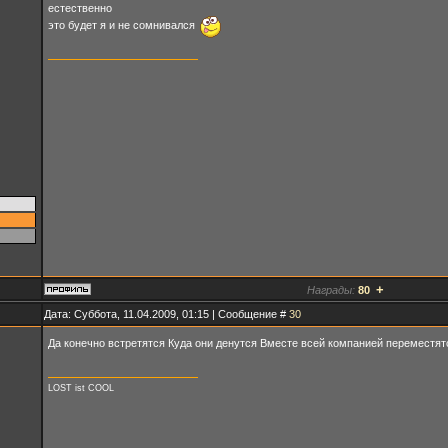
естественно
это будет я и не сомнивался
+
Награды:
80
Дата: Суббота, 11.04.2009, 01:15 | Сообщение #
30
Да конечно встретятся Куда они денутся Вместе всей компанией переместя
LOST ist COOL