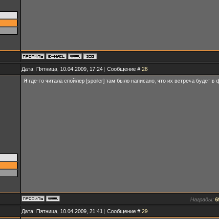
Дата: Пятница, 10.04.2009, 17:24 | Сообщение #
28
Я где-то читала спойлер [spoiler] там было написано, что их встреча будет в ф
Награды:
6
Дата: Пятница, 10.04.2009, 21:41 | Сообщение #
29