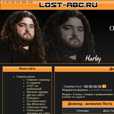
О
Де
Меню сайта
Главное меню
Главная страница
О сериале
LOST на
4
Страница
4
из
4
«
1
2
3
мобильный
Модератор форума:
,
Lenchik86
Rendering
Магазин одежды
Форум
»
5 сезон
»
Теории и размышления
Друзья сайта
влияние на судьбы?)
Конкурсы
Гостевая книга
Дезмонд - аномалия Лоста
Мы ВКонтакте
Обратная связь
Размещение
Christian
Дата: П
рекламы на сайте