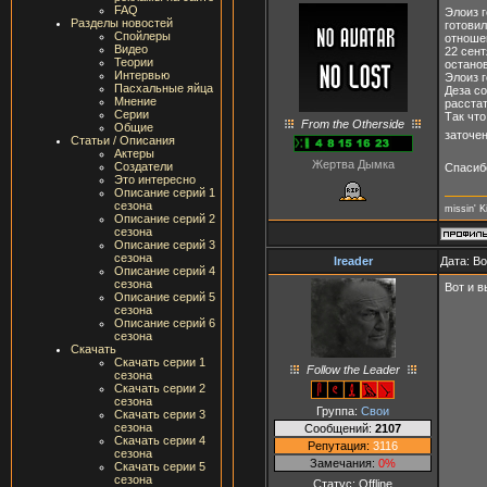
FAQ
Элоиз г
Разделы новостей
готови
Спойлеры
отноше
Видео
22 сент
Теории
останов
Интервью
Элоиз г
Пасхальные яйца
Деза со
Мнение
расстат
Серии
Так что
From the Otherside
Общие
заточен
Статьи / Описания
Актеры
Жертва Дымка
Создатели
Спасибо
Это интересно
Описание серий 1
сезона
missin' K
Описание серий 2
сезона
Описание серий 3
сезона
Ireader
Дата: В
Описание серий 4
сезона
Вот и 
Описание серий 5
сезона
Описание серий 6
сезона
Скачать
Скачать серии 1
Follow the Leader
сезона
Скачать серии 2
сезона
Группа:
Свои
Скачать серии 3
сезона
Сообщений:
2107
Скачать серии 4
Репутация:
3116
сезона
Замечания:
0%
Скачать серии 5
сезона
Статус:
Offline