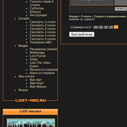
Скачать серии 6
сезона
Субтитры
Бонусы
Инструкции
Форум
»
5 сезон
»
Теории и размышления
Онлайн
влияние на судьбы?)
Смотреть 1 сезон
Смотреть 2 сезон
4
Страница
4
из
4
«
1
2
3
Смотреть 3 сезон
Смотреть 4 сезон
Смотреть 5 сезон
Смотреть 6 сезон
Телеканал ABC
Медиа
Рекламные ролики
Мобизоды
Lost Puzzle
Обои
Lost:The Video
Game
Музыка из сериала
Книги из сериала
Фан-уголок
Фан-Арт
Фан-Клуб
Фан-Фикшн
Форум
LOST магазин